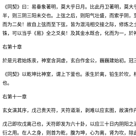
《同契》曰：易垂象著明，莫大乎日月。比此丹卫著明，莫大
半，则三阴三阳未交也。上弦之后，则阳气壮盛，而索乎阴，
而为二矣！故自上弦而至下弦，皆为混沌相交接之际，修炼之
铢，可以当乎《易》全之爻矣！及其金水既合，化而为一，於
右第十章
於是元君始炼汞，神室含洞虚，玄白作金公，巍巍建始初。冠
《同契》以乾坤比神室，谓上下釜也。汞生於离，铅生於坎，
也。
右第十一章
玄女演其序，戊己贵天符，天符道渐，剥难以应玄图，故演作
戊己即坎戊离己也，天符即发为六十卦，以应三十日内阴阳之
衍之用。在人之身，则首为乾，腹为坤，心为离，肾为坎，除