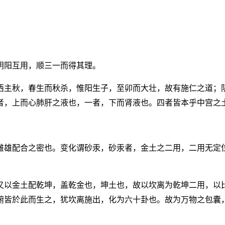
。
阴阳互用，顺三一而得其理。
西主秋，春生而秋杀，惟阳生子，至卯而大壮，故有施仁之道；
者，上而心肺肝之液也，一者，下而肾液也。四者皆本乎中宫之
雌雄配合之密也。变化谓砂汞，砂汞者，金土之二用，二用无定
又以金土配乾坤，盖乾金也，坤土也，故以坎离为乾坤二用，以
腑皆於此而生之，犹坎离施出，化为六十卦也。故为万物之包囊