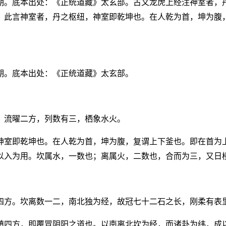
期。底本出处：《正统道藏》太玄部。古文龙虎上经注神室者，
。此言神室者，丹之枢纽，神室即乾坤也。在人乾为首，坤为腹
期。底本出处：《正统道藏》太玄部。
，流曜二方，列数有三，栖象水火。
神室即乾坤也。在人乾为首，坤为腹，复谓上下釜也。即在首为
以入为用。坎属水，一数也；离属火，二数也，合而为三，又日
四方。坎离数一二，南北独为经，故冠七十二石之长，刚柔有表
镇四方，即覆冒阴阳之道也。以南离北坎为经，而诸卦为纬，成