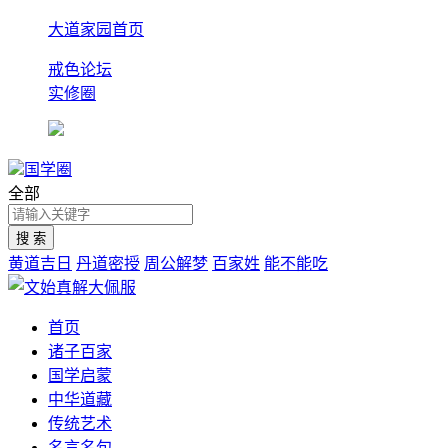
大道家园首页
戒色论坛
实修圈
国学圈
全部
黄道吉日
丹道密授
周公解梦
百家姓
能不能吃
首页
诸子百家
国学启蒙
中华道藏
传统艺术
名言名句