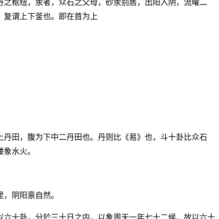
丹之枢纽，汞者，众石之父母，砂汞别居，出阳入阴，流曜二
，复谓上下釜也。即在首为上
上丹田，腹为下中二丹田也。丹则比《易》也，斗十卦比众石
楼象水火。
里，阴阳禀自然。
以六十卦，分於三十日之内，以象周天一年七十二候，故以六十