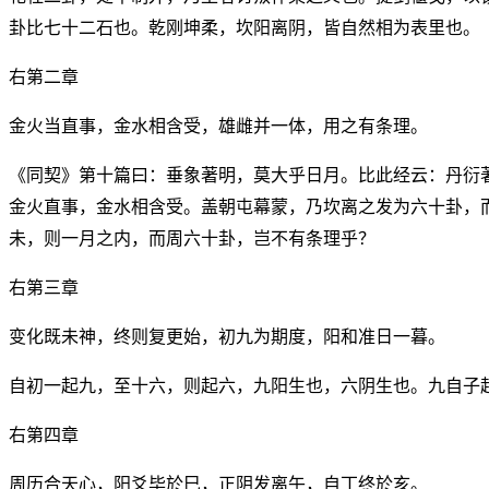
卦比七十二石也。乾刚坤柔，坎阳离阴，皆自然相为表里也。
右第二章
金火当直事，金水相含受，雄雌并一体，用之有条理。
《同契》第十篇曰：垂象著明，莫大乎日月。比此经云：丹衍
金火直事，金水相含受。盖朝屯幕蒙，乃坎离之发为六十卦，
未，则一月之内，而周六十卦，岂不有条理乎？
右第三章
变化既未神，终则复更始，初九为期度，阳和准日一暮。
自初一起九，至十六，则起六，九阳生也，六阴生也。九自子
右第四章
周历合天心，阳爻毕於巳，正阴发离午，自丁终於亥。