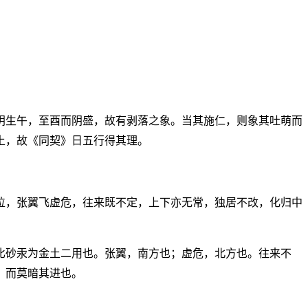
阴生午，至酉而阴盛，故有剥落之象。当其施仁，则象其吐萌而
土，故《同契》日五行得其理。
位，张翼飞虚危，往来既不定，上下亦无常，独居不改，化归中
比砂汞为金土二用也。张翼，南方也；虚危，北方也。往来不
，而莫暗其进也。