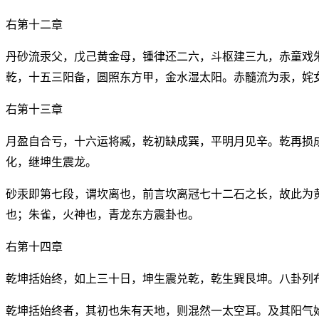
右第十二章
丹砂流汞父，戊己黄金母，锺律还二六，斗枢建三九，赤童戏
乾，十五三阳备，圆照东方甲，金水湿太阳。赤髓流为汞，姹
右第十三章
月盈自合亏，十六运将臧，乾初缺成巽，平明月见辛。乾再损
化，继坤生震龙。
砂汞即第七段，谓坎离也，前言坎离冠七十二石之长，故此为
也；朱雀，火神也，青龙东方震卦也。
右第十四章
乾坤括始终，如上三十日，坤生震兑乾，乾生巽艮坤。八卦列
乾坤括始终者，其初也朱有天地，则混然一太空耳。及其阳气