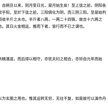
，自朔旦以来，则月受日光，是月始生矣！至上弦之前，阴阳各
索乎阳，至於下弦之前，三阳俱化为阴，而三阴三阳，至是始判
而收半斤之水也。半斤者八两，一两二十四铢，故合十六两之
也。其日火金相运，推而下者，皆行而不已之谓也。
飞精濡滋，而后得以相守，亦犹夫妇之相合，亦铃自元年而始
以为玄图之用也。惟其运转无穷，无往不复，如是故可以演作丹