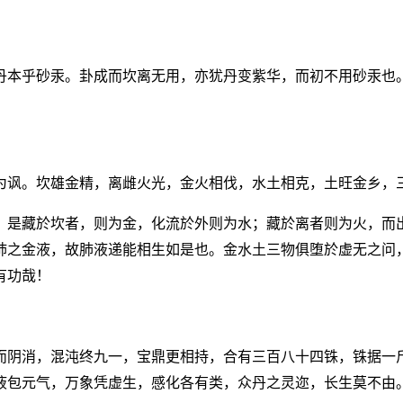
丹本乎砂汞。卦成而坎离无用，亦犹丹变紫华，而初不用砂汞也
为讽。坎雄金精，离雌火光，金火相伐，水土相克，土旺金乡，
。是藏於坎者，则为金，化流於外则为水；藏於离者则为火，而
肺之金液，故肺液递能相生如是也。金水土三物俱堕於虚无之问
有功哉！
而阴消，混沌终九一，宝鼎更相持，合有三百八十四铢，铢据一
液包元气，万象凭虚生，感化各有类，众丹之灵迩，长生莫不由