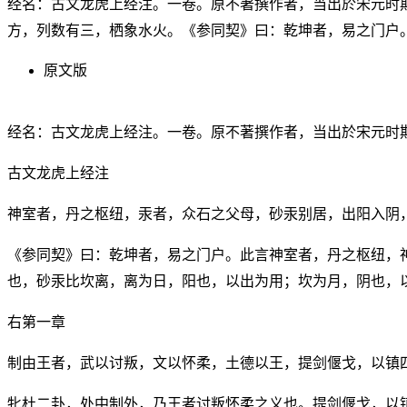
经名：古文龙虎上经注。一卷。原不著撰作者，当出於宋元时
方，列数有三，栖象水火。《参同契》曰：乾坤者，易之门户
原文版
经名：古文龙虎上经注。一卷。原不著撰作者，当出於宋元时
古文龙虎上经注
神室者，丹之枢纽，汞者，众石之父母，砂汞别居，出阳入阴
《参同契》曰：乾坤者，易之门户。此言神室者，丹之枢纽，
也，砂汞比坎离，离为日，阳也，以出为用；坎为月，阴也，
右第一章
制由王者，武以讨叛，文以怀柔，土德以王，提剑偃戈，以镇
牝杜二卦，处中制外，乃王者讨叛怀柔之义也。提剑偃戈，以