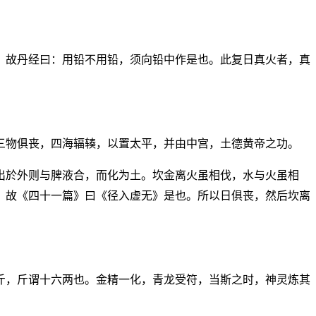
。故丹经曰：用铅不用铅，须向铅中作是也。此复日真火者，真
三物俱丧，四海辐辏，以置太平，并由中宫，土德黄帝之功。
出於外则与脾液合，而化为土。坎金离火虽相伐，水与火虽相
，故《四十一篇》曰《径入虚无》是也。所以日俱丧，然后坎离
斤，斤谓十六两也。金精一化，青龙受符，当斯之时，神灵炼其
。