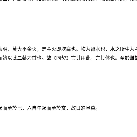
著明，莫大乎金火，是金火即坎离也。坎为肾水也，水之所生为
而始以此二卦为首也。故《同契》言其用此，言其体也。至於雌
起而至於巳，六自午起而至於亥，故日准旦暮。