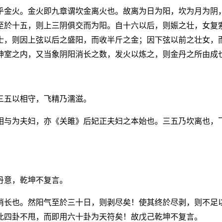
乎金火。金火即九章谓坎金离火也。故离为日为阳，坎为月为阴
至於十五，则上三阴俱交而为阳。自十六以后，则娠之壮，女复
士，则因上弦以后之盛阳，而收半斤之金；因下弦以前之壮女，
神室之内，又当象阴阳消长之数，发火以炼之，则金丹之所由成
三五以相守，飞精乃濡滋。
相与为夫妇，亦《关雎》后妃正夫妇之本始也。三五乃坎离也，
丹意，乾坤不复言。
消长也。然阳气至於三十日，则剥尽矣！使其终於尽剥，则不足
此四卦不甩，而即用六十卦为天符矣！故戊己乾坤不复言。