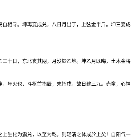
虎自相寻。坤再变成兑，八日月出丁，上弦金半斤。坤三变成
乙三十日，东北丧其朋，月没於乙地。坤乙月既晦，土木金将
律，年火也，斗枢首指辰，末指戌，故日建三九。赤童，心神
之上生化为震兑，以至为乾，则轻清之体成於上矣！自阳气一