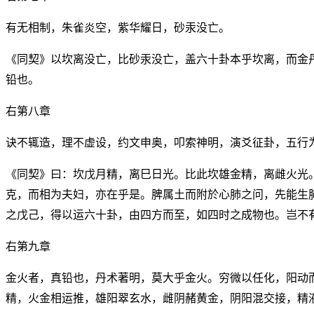
有无相制，朱雀炎空，紫华耀日，砂汞没亡。
《同契》以坎离没亡，比砂汞没亡，盖六十卦本乎坎离，而金
铅也。
右第八章
诀不辄造，理不虚设，约文申奥，叩索神明，演爻征卦，五行
《同契》曰：坎戊月精，离巳日光。比此坎雄金精，离雌火光
克，而相为夫妇，亦在乎是。脾属土而附於心肺之问，先能生
之戊己，得以运六十卦，由四方而至，如四时之成物也。岂不
右第九章
金火者，真铅也，丹术著明，莫大乎金火。穷微以任化，阳动
精，火金相运推，雄阳翠玄水，雌阴赭黄金，阴阳混交接，精