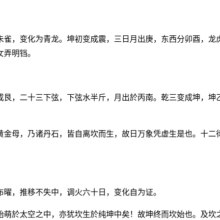
朱雀，变化为青龙。坤初变成震，三日月出庚，东西分卯酉，龙
女弄明铛。
成艮，二十三下弦，下弦水半斤，月出於丙南。乾三变成坤，坤
黄金母，乃诸丹石，皆自离坎而生，故日万象凭虚生是也。十二
布曜，推移不失中，调火六十日，变化自为证。
始萌於太空之中，亦犹坎生於纯坤中矣！故坤终而坎始也。及坎