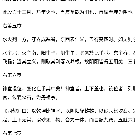
此段言十二月，乃年火也，自复至乾为阳也，自娠至坤为阴也
右第五章
水火列一方，守界成寒暑，东西表仁义，五行变四时。如是则
水主北，火主南，阳生子，阴生午，寒暑於此乎基。东主春，
飞晶；当其立义，则取其剥落以养根，故阴阳皆得五用矣！三
右第六章
神室设位，变化在乎其中矣！神室者，上下釜也。设位者，列
宫，包囊众石，为丹祖宗。
《同契》曰：以乾坤比神室，以阴阳配雌雄，以砂汞比坎离。
定，上下无常，谓砂汞二物，合为一体，而百骸九窍，五脏六
右第七章