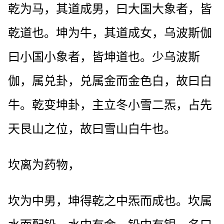
乾为马，其道成男，曰大国大象者，皆
乾道也。坤为牛，其道成女，乌波斯伽
曰小国小象者，皆坤道也。少乌波斯
伽，属兑卦，兑属金而金色白，故曰白
牛。乾变坤卦，主立冬小雪二炁，占先
天艮山之位，故曰雪山白牛也。
坎离为药物，
坎为中男，坤得乾之中炁而成也。坎属