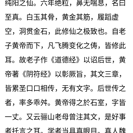
纯阳之仙。六年绝粒，鼻无喘息，名曰
至真。白玉其骨，黄金其筋，履蹈虚
空，洞贯金石，此修仙之极致也。自老
子黄帝而下，凡飞腾变化之俦，皆修此
耳。故老子作《道德经》以诏后世，黄
帝著《阴符经》以彰厥旨，其文三章，
皆累圣口口相传，无有文字。后世传之
者，率多乖舛。黄帝得之於石室，字皆
一丈。又云骊山老母曾注其文，是好事
者托言之耳。学者当具真眼目。真人魏