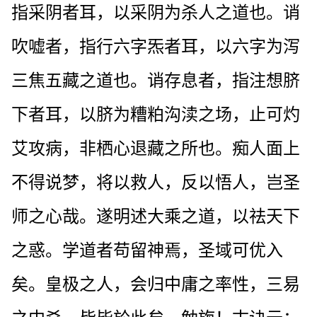
指采阴者耳，以采阴为杀人之道也。诮
吹嘘者，指行六字炁者耳，以六字为泻
三焦五藏之道也。诮存息者，指注想脐
下者耳，以脐为糟粕沟渎之场，止可灼
艾攻病，非栖心退藏之所也。痴人面上
不得说梦，将以救人，反以悟人，岂圣
师之心哉。遂明述大乘之道，以祛天下
之惑。学道者苟留神焉，圣域可优入
矣。皇极之人，会归中庸之率性，三易