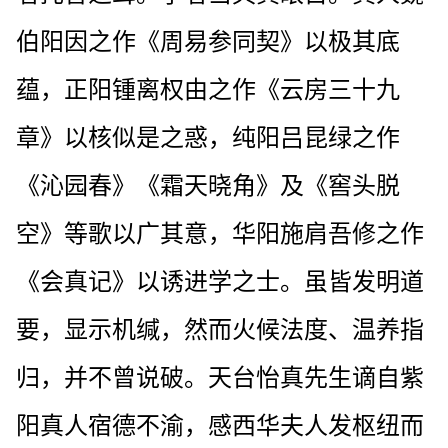
伯阳因之作《周易参同契》以极其底
蕴，正阳锺离权由之作《云房三十九
章》以核似是之惑，纯阳吕昆绿之作
《沁园春》《霜天晓角》及《窖头脱
空》等歌以广其意，华阳施肩吾修之作
《会真记》以诱进学之士。虽皆发明道
要，显示机缄，然而火候法度、温养指
归，并不曾说破。天台怡真先生谪自紫
阳真人宿德不渝，感西华夫人发枢纽而