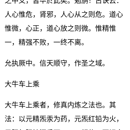
之中爻，皆毕於此矣。勉旃！古诀云：
人心惟危，肾邪，人心从之则危。道心
惟微，心正，道心放之则微。惟精惟
一，精强不败，一终不离。
允执厥中。信天顺守，作圣之域。
大牛车上乘
大牛车上乘者，修真内炼之法也。其
法：以元精炁汞为药，元炁红铅为火，