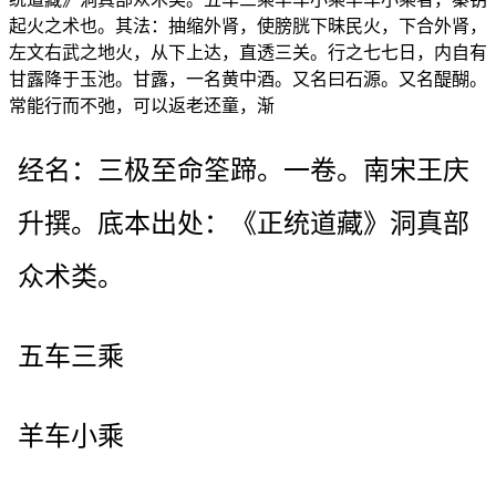
起火之术也。其法：抽缩外肾，使膀胱下昧民火，下合外肾，
左文右武之地火，从下上达，直透三关。行之七七日，内自有
甘露降于玉池。甘露，一名黄中酒。又名曰石源。又名醍醐。
常能行而不弛，可以返老还童，渐
经名：三极至命筌蹄。一卷。南宋王庆
升撰。底本出处：《正统道藏》洞真部
众术类。
五车三乘
羊车小乘