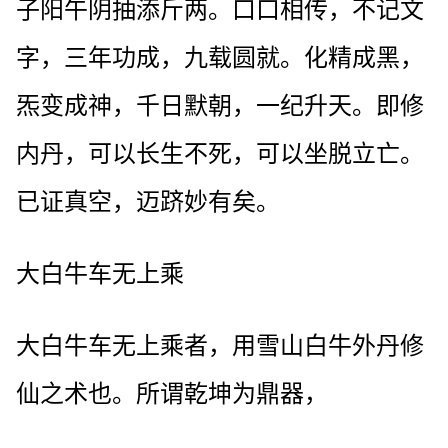
子阳午阴抽添斤两。口口相传，不记文
字，三年功成，九载圆就。化精成黑，
炁变成神，千日默朝，一纪升天。即修
内丹，可以长生不死，可以坐脱立亡。
已证真空，迈跻妙有矣。
大白牛车无上乘
大白牛车无上乘者，用雪山白牛外丹修
仙之术也。所谓乾坤为鼎器，