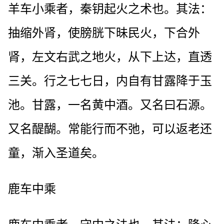
羊车小乘者，秦钥起火之术也。其法：
抽缩外肾，使膀胱下昧民火，下合外
肾，左文右武之地火，从下上达，直透
三关。行之七七日，内自有甘露降于玉
池。甘露，一名黄中酒。又名曰石源。
又名醍醐。常能行而不弛，可以返老还
童，渐入圣道矣。
鹿车中乘