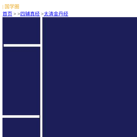
| 国学圈
首页
> >
四辅真经
>
太清金丹经