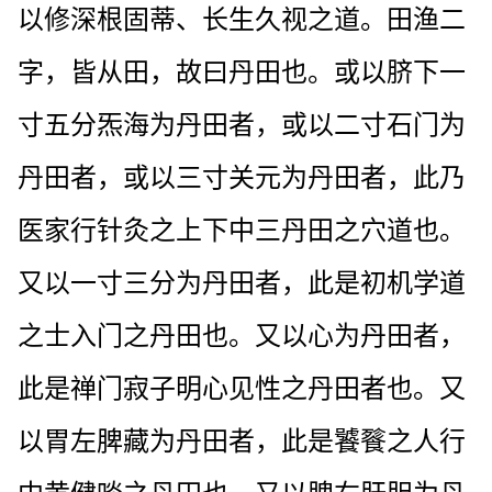
以修深根固蒂、长生久视之道。田渔二
字，皆从田，故曰丹田也。或以脐下一
寸五分炁海为丹田者，或以二寸石门为
丹田者，或以三寸关元为丹田者，此乃
医家行针灸之上下中三丹田之穴道也。
又以一寸三分为丹田者，此是初机学道
之士入门之丹田也。又以心为丹田者，
此是禅门寂子明心见性之丹田者也。又
以胃左脾藏为丹田者，此是饕餮之人行