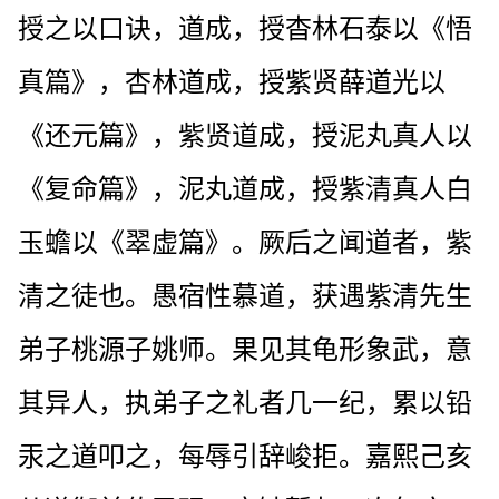
授之以口诀，道成，授杳林石泰以《悟
真篇》，杏林道成，授紫贤薛道光以
《还元篇》，紫贤道成，授泥丸真人以
《复命篇》，泥丸道成，授紫清真人白
玉蟾以《翠虚篇》。厥后之闻道者，紫
清之徒也。愚宿性慕道，获遇紫清先生
弟子桃源子姚师。果见其龟形象武，意
其异人，执弟子之礼者几一纪，累以铅
汞之道叩之，每辱引辞峻拒。嘉熙己亥