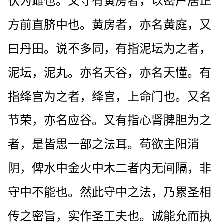
伏为雌也。又守有黄房者，以密户居正
方前直脐中也。黄房者，亦名黄庭，又
曰丹田。说不多同，有指泥坛为之者，
泥坛，泥丸。亦名天谷，亦名天懂。有
指绛宫为之者，绛宫，上命门也。又名
节荣，亦名应谷。又有指心肾脾胆为之
者，是皆思一部之法耳。苟欲主阳消
阴，俾水中金火中木二者内无间隔，非
守中不能也。然此守中之法，乃累圣相
传之密旨，实作圣工夫也。诚能允而执