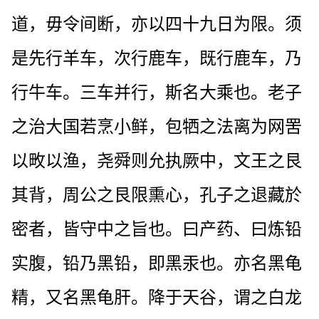
道，毋令间断，亦以四十九日为限。须
是先行羊车，次行鹿车，既行鹿车，乃
行牛车。三车并行，斯名大乘也。老子
之治大国若烹小鲜，包牺之法离为网罟
以畋以渔，尧舜则允执厥中，文王之艮
其背，周公之艮限熏心，孔子之退藏於
密者，皆守中之旨也。曰产药、曰炼铅
实腹，铅乃黑铅，即黑汞也。亦名黑龟
精，又名黑龟肝。降于天谷，谓之白龙