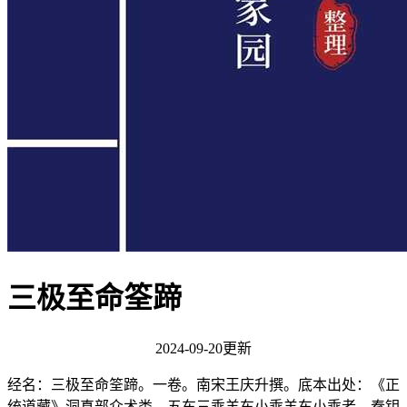
三极至命筌蹄
2024-09-20更新
经名：三极至命筌蹄。一卷。南宋王庆升撰。底本出处：《正
统道藏》洞真部众术类。五车三乘羊车小乘羊车小乘者，秦钥