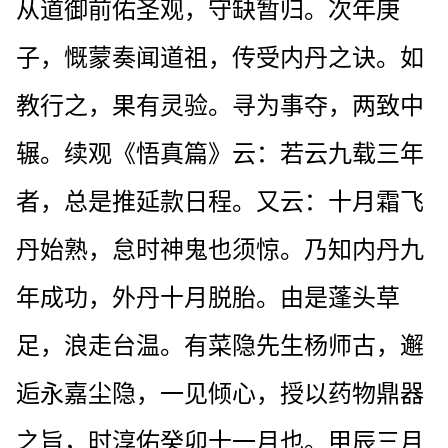
从道御前佑圣观，守缺暂归。次年庚
子，慨蒙奏闻道祖，传受内丹之诀。如
教行之，果有灵验。寻为事夺，两致中
辗。续观《悟真篇》云：若云九载三年
者，总是推延款日程。又云：十月霜飞
丹始熟，怠时神鬼也须惊。乃知内丹九
年成功，外丹十月脱胎。由是蓬头草
足，浪走台温。有菜隐先生杨师古，邂
逅永嘉尘隐，一见倾心，授以药物鼎器
之旨，时淳佑癸卯十一月也。甲辰三月