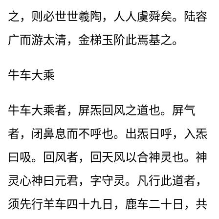
之，则必世世羲陶，人人虞舜矣。陆容
广而游太清，金梯玉阶此焉基之。
牛车大乘
牛车大乘者，屏炁回风之道也。屏气
者，闭鼻息而不呼也。出炁日呼，入炁
曰吸。回风者，回天风以合神灵也。神
灵心神曰元君，字守灵。凡行此道者，
须先行羊车四十九日，鹿车二十日，共