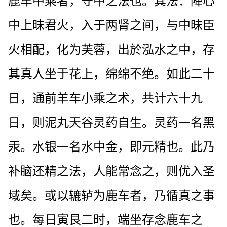
鹿车中乘者，守中之法也。其法：降心
中上昧君火，入于两肾之间，与中昧臣
火相配，化为芙蓉，出於泓水之中，存
其真人坐于花上，绵绵不绝。如此二十
日，通前羊车小乘之术，共计六十九
日，则泥丸天谷灵药自生。灵药一名黑
汞。水银一名水中金，即元精也。此乃
补脑还精之法，人能常念之，则优入圣
域矣。或以辘轳为鹿车者，乃循真之事
也。每日寅艮二时，端坐存念鹿车之