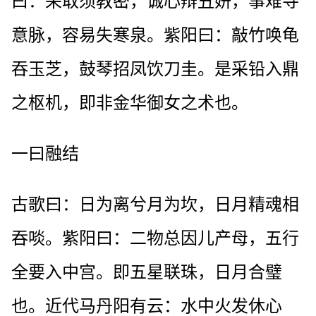
曰：采取须教密，诚心辩丑妍，事难寻
意脉，容易失寒泉。紫阳曰：敲竹唤龟
吞玉芝，鼓琴招凤饮刀圭。是采铅入鼎
之枢机，即非金华御女之术也。
一曰融结
古歌曰：日为离兮月为坎，日月精魂相
吞啖。紫阳曰：二物总因儿产母，五行
全要入中宫。即五星联珠，日月合璧
也。近代马丹阳有云：水中火发休心