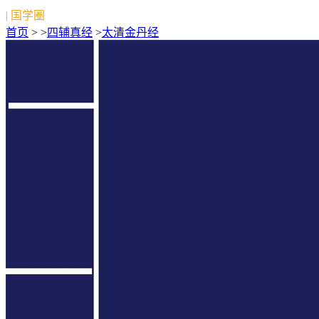
| 国学圈
首页
> >
四辅真经
>
太清金丹经