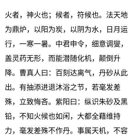
火者，神火也；候者，符候也。法天地
为鼎炉，以阳为炭，以阴为水，日月运
行，一寒一暑。中君申令，细意调燮，
盖灵药无形，而能潜随化机，颠倒升
降。曹真人曰：百刻达离气，丹砂从此
出。有抽添进退沐浴之节，若毫发差
殊，立致悔吝。紫阳曰：纵识朱砂及黑
铅，不知火候也如闲，大都全藉维持
力，毫发差殊不作丹。事属天机，不容