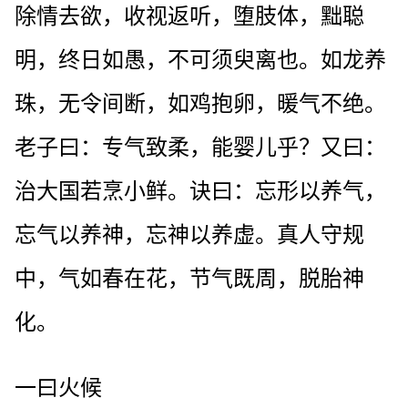
除情去欲，收视返听，堕肢体，黜聪
明，终日如愚，不可须臾离也。如龙养
珠，无令间断，如鸡抱卵，暖气不绝。
老子曰：专气致柔，能婴儿乎？又曰：
治大国若烹小鲜。诀曰：忘形以养气，
忘气以养神，忘神以养虚。真人守规
中，气如春在花，节气既周，脱胎神
化。
一曰火候