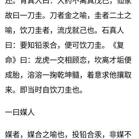
还。育真人曰：大药不离真戊己，仙家
故曰一刀圭。刀者金之喻，圭者二土之
喻，饮刀圭者，流戊就己也。石真人
曰：要知铅汞合，便可饮刀圭。《复
命》曰：龙虎一交相顾恋，坎离才垢便
成胎，溶溶一掬乾坤髓，着意求他攘取
来。即当时自饮刀圭也。
一曰媒人
媒者，媒合之喻也，投铅合汞，非媒不