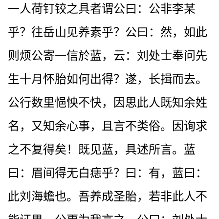
一人荷钉铰之具者谓公曰：公非李某
乎？往岳山见养素乎？公曰：然，如此
则烦公寄一信於蓝，云：刘处士奉问先
生十月怀胎如何出得？遂，长揖而去。
公行数里悒怏不快，因思此人既知余姓
名，又知余心事，且言不类俗。因询求
之不复得矣！既见蓝，具述所言。蓝
曰：眉间得无白痣乎？曰：有，蓝曰：
此刘海蟾也。吾养成圣胎，若非此人不