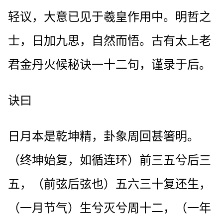
轻议，大意已见于羲皇作用中。明哲之
士，日加九思，自然而悟。古有太上老
君金丹火候秘诀一十二句，谨录于后。
诀曰
日月本是乾坤精，卦象周回甚箸明。
（终坤始复，如循连环）前三五兮后三
五，（前弦后弦也）五六三十复还生，
（一月节气）生兮灭兮周十二，（一年