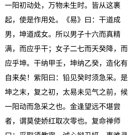
一阳初动处，万物未生时。皆从这裹
起，使是作用处。《易》曰：干道成
男，坤道成女。所以男子十六而真精
满，而应乎干；女子二七而天癸降，而
应乎坤。干纳甲壬，坤纳乙癸，造化有
自来矣！紫阳曰：铅见癸时须急采。是
坤之末，复之初，太易未见气之前，候
一阳动而急采之也。金逢望远不堪尝
者，谓莫使娇红取次零也。复命禅师