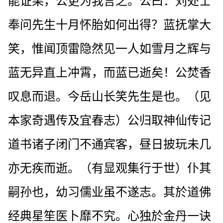
能证果，公更为我言之。公曰：刘处士
奉问先生十月怀胎如何出得？蓝抚掌大
笑，惟闻顶雷隐然见一人如雪月之辉与
蓝无异直上冲霄，而蓝已逝矣！公焚香
叹息而退。今岳山长笑先生是也。（见
本家奇遇传及宜春志）公归取神仙传记
道书诸子闭门不通宾客，昼日披玩未几
亦无疾而逝。（有显观集行于世）仆其
嗣孙也，幼习儒业虽不遂志。其於道佛
经典星笙医卜靡不究。心独於金丹一诀