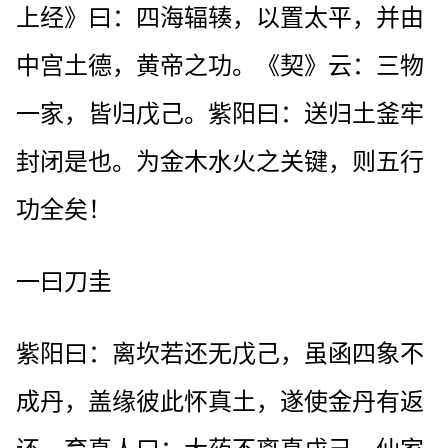
上经》曰：四海辐辏，以置太平，并由
中宫土德，黄帝之功。《契》云：三物
一家，皆归戊己。紫阳曰：送归土釜牢
封闭是也。为金木水火之关键，则五行
功全矣！
一曰刀圭
紫阳曰：离坎若还无戊己，虽函四象不
成丹，盖缘彼此怀真土，遂使金丹有返