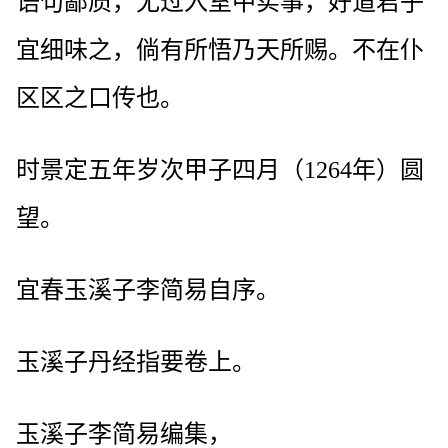
语句鄙质，无过入室中实事，好道君子
宜细味之，倘有所悟乃天所赐。不在仆
区区之口传也。
时景定五年岁次甲子四月（1264年）圆
望。
宜春玉溪子李简易自序。
玉溪子丹经指要卷上。
玉溪子李简易编集，