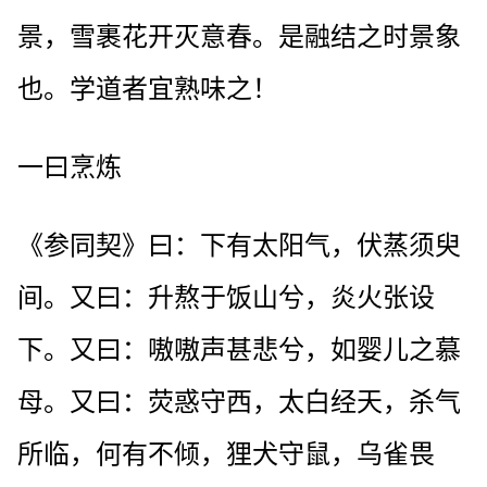
景，雪裹花开灭意春。是融结之时景象
也。学道者宜熟味之！
一曰烹炼
《参同契》曰：下有太阳气，伏蒸须臾
间。又曰：升熬于饭山兮，炎火张设
下。又曰：嗷嗷声甚悲兮，如婴儿之慕
母。又曰：荧惑守西，太白经天，杀气
所临，何有不倾，狸犬守鼠，乌雀畏