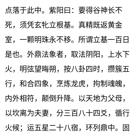
点落于此中。紫阳曰：要得谷神长不
死，须凭玄牝立根基。真精既返黄金
室，一颗明珠永不移。所谓立基一百日
是也。外鼎法象者，取法阴阳，上水下
火，明弦望晦朔，按八卦四时，攒簇五
行，和合四象，烹炼龙虎，拘制魂魄，
内外相符，颠倒升降。以天地为父母，
以坎离为夫妻，分三百八十四爻，循行
火候；运五星二十八宿，环列鼎中。固