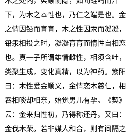
木之处内，柔顺恻隐，如闻蛙呜而汗
下，为木之本性也，乃仁之端是也。金
之情因铅而育育，木之性因汞而凝凝，
铅汞相投之时，凝凝育育而情性自相恋
也。真一子所谓雄情雌性，相须含吐，
类聚生成，变化真精，以为神药。紫阳
曰：木性爱金顺义，金情恋木慈仁，相
吞相啖却相亲，始觉男儿有孕。《契》
云：金来归性初，乃得称还丹。又曰：
金伐木荣。若非媒人和合，则有间隔之