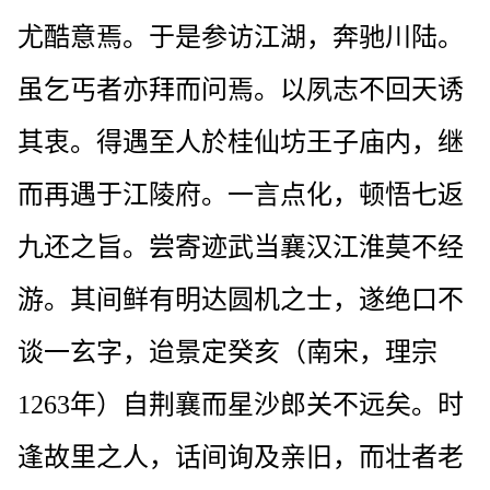
尤酷意焉。于是参访江湖，奔驰川陆。
虽乞丐者亦拜而问焉。以夙志不回天诱
其衷。得遇至人於桂仙坊王子庙内，继
而再遇于江陵府。一言点化，顿悟七返
九还之旨。尝寄迹武当襄汉江淮莫不经
游。其间鲜有明达圆机之士，遂绝口不
谈一玄字，迨景定癸亥（南宋，理宗
1263年）自荆襄而星沙郎关不远矣。时
逢故里之人，话间询及亲旧，而壮者老