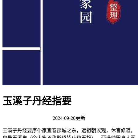
玉溪子丹经指要
2024-09-20更新
王溪子丹经要序仆家宜春郡城之东，远祖朝议观，休官修道，
自号王溪叟（今大族不称郡望皆止称玉豁）。两遇纯阳真人而