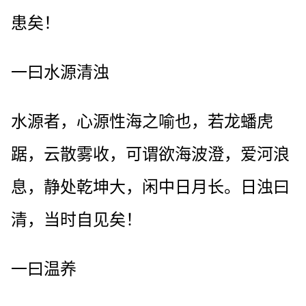
患矣！
一曰水源清浊
水源者，心源性海之喻也，若龙蟠虎
踞，云散雾收，可谓欲海波澄，爱河浪
息，静处乾坤大，闲中日月长。日浊曰
清，当时自见矣！
一曰温养