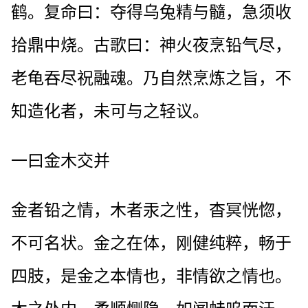
鹤。复命曰：夺得乌兔精与髓，急须收
拾鼎中烧。古歌曰：神火夜烹铅气尽，
老龟吞尽祝融魂。乃自然烹炼之旨，不
知造化者，未可与之轻议。
一曰金木交并
金者铅之情，木者汞之性，杳冥恍惚，
不可名状。金之在体，刚健纯粹，畅于
四肢，是金之本情也，非情欲之情也。