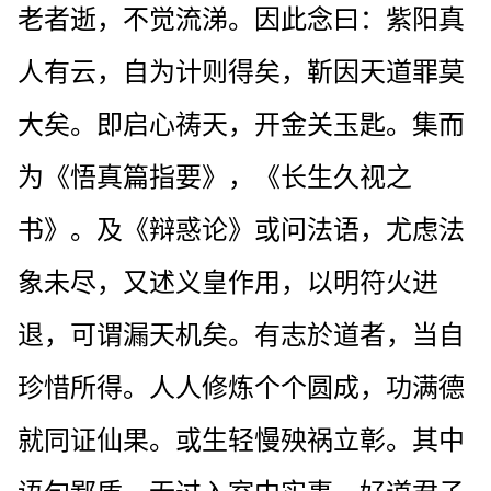
老者逝，不觉流涕。因此念曰：紫阳真
人有云，自为计则得矣，靳因天道罪莫
大矣。即启心祷天，开金关玉匙。集而
为《悟真篇指要》，《长生久视之
书》。及《辩惑论》或问法语，尤虑法
象未尽，又述义皇作用，以明符火进
退，可谓漏天机矣。有志於道者，当自
珍惜所得。人人修炼个个圆成，功满德
就同证仙果。或生轻慢殃祸立彰。其中