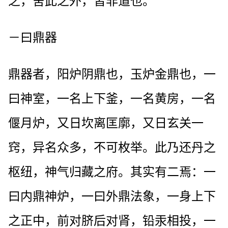
之，舍此之外，皆非道也。
－曰鼎器
鼎器者，阳炉阴鼎也，玉炉金鼎也，一
曰神室，一名上下釜，一名黄房，一名
偃月炉，又日坎离匡廓，又日玄关一
窍，异名众多，不可枚举。此乃还丹之
枢纽，神气归藏之府。其实有二焉：一
曰内鼎神炉，一曰外鼎法象，一身上下
之正中，前对脐后对肾，铅汞相投，一