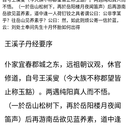
不悟。（一於岳山松树下，再於岳阳楼月夜闻笛声）后再游南
岳欲见蓝养素，道中逢一人荷钉铰之具者谓公曰：公非李某
乎？往岳山见养素乎？公曰：然，如此则烦公寄一信於蓝，
云：刘处士奉问先生十月怀胎如何出得
王溪子丹经要序
仆家宜春郡城之东，远祖朝议观，休官
修道，自号王溪叟（今大族不称郡望皆
止称玉豁）。两遇纯阳真人而不悟。
（一於岳山松树下，再於岳阳楼月夜闻
笛声）后再游南岳欲见蓝养素，道中逢