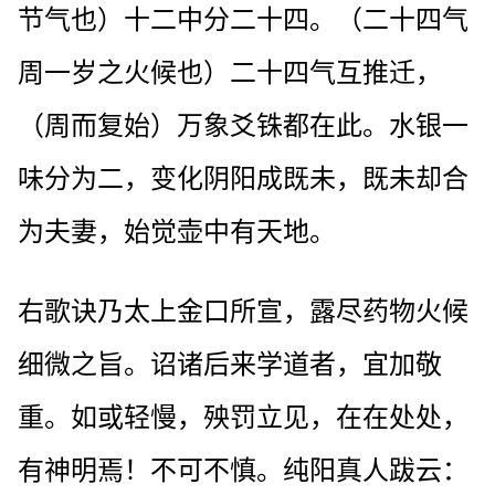
节气也）十二中分二十四。（二十四气
周一岁之火候也）二十四气互推迁，
（周而复始）万象爻铢都在此。水银一
味分为二，变化阴阳成既未，既未却合
为夫妻，始觉壶中有天地。
右歌诀乃太上金口所宣，露尽药物火候
细微之旨。诏诸后来学道者，宜加敬
重。如或轻慢，殃罚立见，在在处处，
有神明焉！不可不慎。纯阳真人跋云：