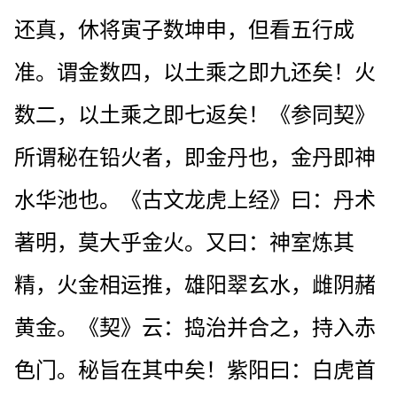
还真，休将寅子数坤申，但看五行成
准。谓金数四，以土乘之即九还矣！火
数二，以土乘之即七返矣！《参同契》
所谓秘在铅火者，即金丹也，金丹即神
水华池也。《古文龙虎上经》曰：丹术
著明，莫大乎金火。又曰：神室炼其
精，火金相运推，雄阳翠玄水，雌阴赭
黄金。《契》云：捣治并合之，持入赤
色门。秘旨在其中矣！紫阳曰：白虎首