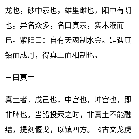
龙也，砂中汞也，雄里雌也，阳中有阴
也。异名众多，名曰真汞，实木液而
已。紫阳曰：自有天魂制水金。是遇真
铅而成丹，得真土而相制也。
－曰真土
真土者，戊己也，中宫也，坤宫也，即
非脾也。当铅投汞之时，非真土不能融
结，提剑偃戈，以镇四方。《古文龙虎