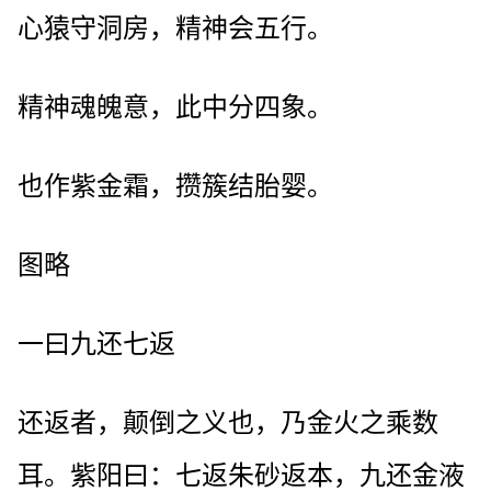
心猿守洞房，精神会五行。
精神魂魄意，此中分四象。
也作紫金霜，攒簇结胎婴。
图略
一曰九还七返
还返者，颠倒之义也，乃金火之乘数
耳。紫阳曰：七返朱砂返本，九还金液