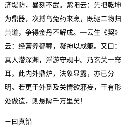
济堤防，晷刻不武。紫阳云：先把乾坤
为鼎器，次搏乌兔药来烹，既驱二物归
黄道，争得金丹不解成。一云生《契》
云：经营养都鄂，凝神以成躯。又曰：
真人潜深渊，浮游守规中。乃玄关一窍
耳。此内外鼎炉，法象显露，亦已分
明。若更于外觅及关情欲邪妄，于有形
处做造，则悬隔千万里矣！
－曰真铅