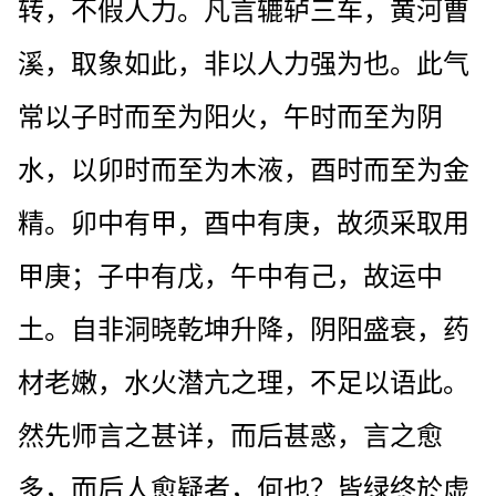
转，不假人力。凡言辘轳三车，黄河曹
溪，取象如此，非以人力强为也。此气
常以子时而至为阳火，午时而至为阴
水，以卯时而至为木液，酉时而至为金
精。卯中有甲，酉中有庚，故须采取用
甲庚；子中有戊，午中有己，故运中
土。自非洞晓乾坤升降，阴阳盛衰，药
材老嫩，水火潜亢之理，不足以语此。
然先师言之甚详，而后甚惑，言之愈
多，而后人愈疑者，何也？皆绿终於虚