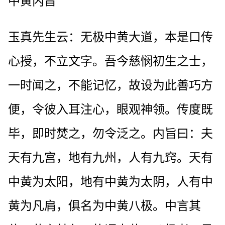
中黄内旨
玉真先生云：无极中黄大道，本是口传
心授，不立文字。吾今慈悯初生之士，
一时闻之，不能记忆，故设为此善巧方
便，令彼入耳注心，眼观神领。传度既
毕，即时焚之，勿令泛之。内旨曰：夫
天有九宫，地有九州，人有九窍。天有
中黄为太阳，地有中黄为太阴，人有中
黄为凡肩，俱名为中黄八极。中言其