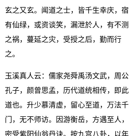
玄之又玄。闻道之士，皆千生幸庆，宿
有仙绿，或资谈笑，漏泄於人，有不测
之祸，蔓延之灾，受授之后，勤而行
之。
玉溪真人云：儒家尧舜禹汤文武，周公
孔子，颜曾思孟，历代道统相传，即此
道也。升少慕清虚，留心至道，万法千
门，无不师访。因游衡岳，方遇至人，
密受紫阳仙翁丹诀。按九宫八卦，以年