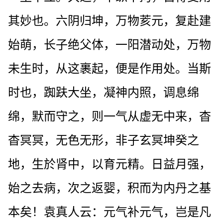
其妙也。六阴归坤，万物荄元，复赴建
始萌，长子绝父体，一阳潜动处，万物
未生时，从这裹起，便是作用处。当斯
时也，踟趺大坐，凝神内照，调息绵
绵，默而守之，则一气从虚无中来，杳
杳冥冥，无色无形，非子玄冥坤癸之
地，生於肾中，以育元精。日益月强，
始之去病，次之返婴，积而为内丹之基
本矣！袁真人云：元气补元气，岂是凡