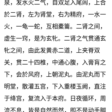
泉，发水火二气，自双足入尾闾，上合
於二肾，左为肾堂，右为精府，一水一
火，一龟一蛇，互相橐籥。二肾之间，
虚生一窍，是为玄牝。二肾之气贯通玄
牝之间，由此发黄赤二道，上夹脊双
关，贯二十四椎，中通心腹，入膏肓之
下，会於风府，上朝泥丸。由泥丸而下
明堂，散灌五宫，下入重楼玉阙，直注
于绛宫，复流入于本府。日夜循环，周
流不息，皆是自然而然，即不是动手脚