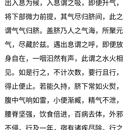
出入息为候，入息谓之吸，即便升气，
将下部微力前提，其气尽归脐间，此之
谓气气归脐。盖脐乃人之气海，所聚元
气，尽藏於兹。遇出息谓之呼，即便放
身自在，一咽汩然有声，此谓之水火相
见。如是行之，不计次数，要行且行，
得止便止。若能久持，脐下常如火熨，
腹中气响如雷，小便渐臧，精气不泄，
腰脊坚强，饮食倍进，百病去体，外邪
不侵。行及一年，宿有诸疾尽除。行之