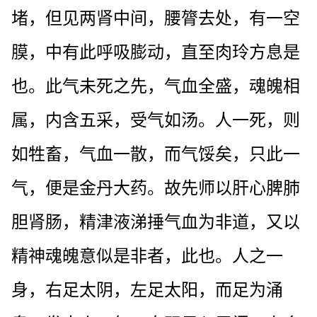
堵，但见两肾中间，腰膂去处，有一空
膜，中有此呼吸膨动，直至肉玲方息是
也。此气未死之先，气血全盛，魂魄相
属，内含五采，受气如汤。人一死，则
如牲畜，气血一散，而气馁矣，只此一
气，便是金丹大药。故先师以肝心脾肺
胆肾肠，精津液涕捶气血为非道，又以
精神魂魄意似是非者，此也。人之一
身，右足太阴，左足太阳，而足为涌