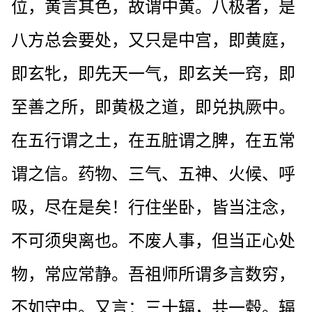
位，黄言其色，故谓中黄。八极者，是
八方总会要处，又只是中宫，即黄庭，
即玄牝，即先天一气，即玄关一窍，即
至善之所，即黄极之道，即兑执厥中。
在五行谓之土，在五脏谓之脾，在五常
谓之信。药物、三气、五神、火候、呼
吸，尽在是矣！行住坐卧，皆当注念，
不可须臾离也。不废人事，但当正心处
物，常应常静。吾祖师所谓多言数穷，
不如守中。又言：三十辐，共一毂。辐