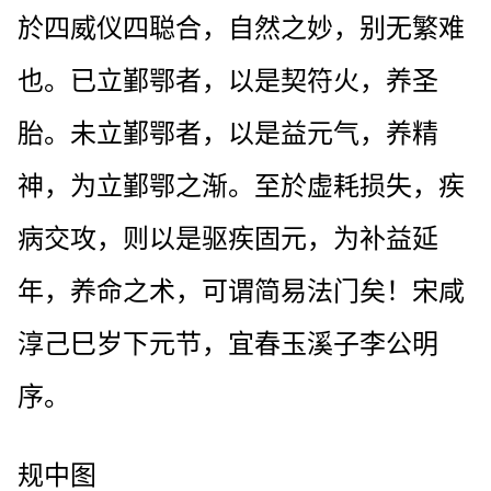
於四威仪四聪合，自然之妙，别无繁难
也。已立鄞鄂者，以是契符火，养圣
胎。未立鄞鄂者，以是益元气，养精
神，为立鄞鄂之渐。至於虚耗损失，疾
病交攻，则以是驱疾固元，为补益延
年，养命之术，可谓简易法门矣！宋咸
淳己巳岁下元节，宜春玉溪子李公明
序。
规中图