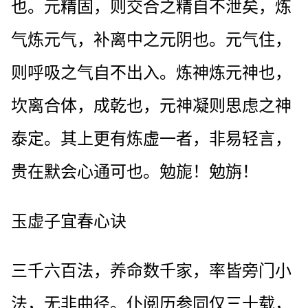
也。元精固，则交合之精自不泄矣，炼
气炼元气，补离中之元阴也。元气住，
则呼吸之气自不出入。炼神炼元神也，
坎离合体，成乾也，元神凝则思虑之神
泰定。其上更有炼虚一者，非易轻言，
贵在默会心通可也。勉旎！勉旃！
玉虚子宜春心诀
三千六百法，养命数千家，率皆旁门小
法，无非曲径。仆阅历参同仅三十载，