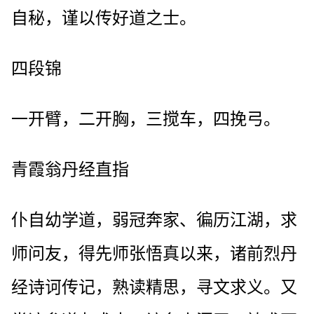
自秘，谨以传好道之士。
四段锦
一开臂，二开胸，三搅车，四挽弓。
青霞翁丹经直指
仆自幼学道，弱冠奔家、徧历江湖，求
师问友，得先师张悟真以来，诸前烈丹
经诗诃传记，熟读精思，寻文求义。又