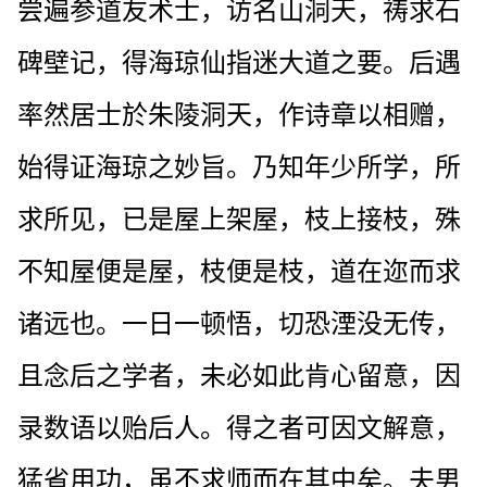
尝遍参道友术士，访名山洞天，祷求石
碑壁记，得海琼仙指迷大道之要。后遇
率然居士於朱陵洞天，作诗章以相赠，
始得证海琼之妙旨。乃知年少所学，所
求所见，已是屋上架屋，枝上接枝，殊
不知屋便是屋，枝便是枝，道在迩而求
诸远也。一日一顿悟，切恐湮没无传，
且念后之学者，未必如此肯心留意，因
录数语以贻后人。得之者可因文解意，
猛省用功，虽不求师而在其中矣。夫男