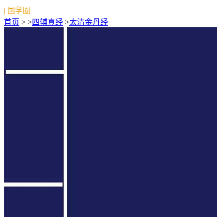
| 国学圈
首页
> >
四辅真经
>
太清金丹经