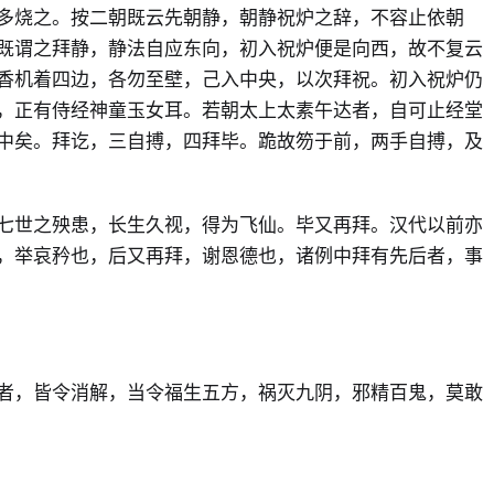
多烧之。按二朝既云先朝静，朝静祝炉之辞，不容止依朝
既谓之拜静，静法自应东向，初入祝炉便是向西，故不复云
香机着四边，各勿至壁，己入中央，以次拜祝。初入祝炉仍
，正有侍经神童玉女耳。若朝太上太素午达者，自可止经堂
中矣。拜讫，三自搏，四拜毕。跪故笏于前，两手自搏，及
七世之殃患，长生久视，得为飞仙。毕又再拜。汉代以前亦
，举哀矜也，后又再拜，谢恩德也，诸例中拜有先后者，事
者，皆令消解，当令福生五方，祸灭九阴，邪精百鬼，莫敢