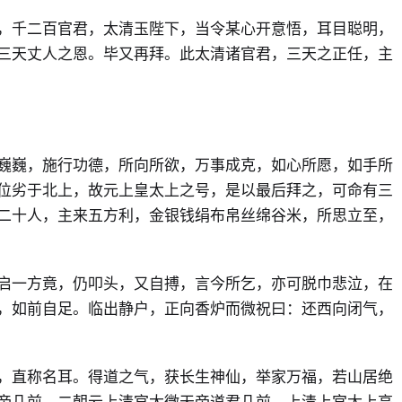
，千二百官君，太清玉陛下，当令某心开意悟，耳目聪明，
三天丈人之恩。毕又再拜。此太清诸官君，三天之正任，主
巍巍，施行功德，所向所欲，万事成克，如心所愿，如手所
位劣于北上，故元上皇太上之号，是以最后拜之，可命有三
二十人，主来五方利，金银钱绢布帛丝绵谷米，所思立至，
启一方竟，仍叩头，又自搏，言今所乞，亦可脱巾悲泣，在
，如前自足。临出静户，正向香炉而微祝曰：还西向闭气，
，直称名耳。得道之气，获长生神仙，举家万福，若山居绝
帝几前。二朝云上清官太微天帝道君几前，上清上宫太上高