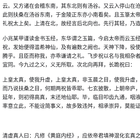
云。又方诸在会稽东南，其东北则有汤谷。又云入停山在
此则扶桑在汤谷东南，于金陵正东亦小南看矣。且玉箓太
礼祝太上矣。上清在北，故经言后北向也。先行其轻，乃
小兆某甲谨读金书玉经，东华谓之玉篇，今启太帝而云玉
祝，发始便得滥希神仙，及有遍数之阙也。天神下降，役
腾乎。且臣而称我，亦乖谦请之礼。飞步祝以名与我相杂
宜同。今九过之义，义无所取。次北向再拜，长跪祝曰：
上皇太真，使我升虚，上皇太真，非玉晨之目，使我升虚
而乃说扶桑之目，何期两祝皆乖耶。七玄披散，上朝帝庐
延年，则初得高真，末还地仙耶。毕，临目叩齿九通，咽
率意立此，不能诠简事义，故多致违舛，相承崇异，莫能
清虚真人曰：凡修《黄庭内经》，应依帝君填神混化玄真