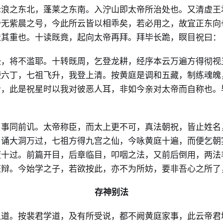
沧浪之东北，蓬莱之东南。入泞山即太帝所治处也。又清虚王
帝无紫晨之号，今此所云皆以相乖矣，若必用之，故宜正东向
造其重也。十读既竟，起向太帝再拜。拜毕长跪，瞑目祝曰：
经，将不滥耶。十转既周，乞登龙耕，经序本云万遍方得彻视
使六丁，七祖飞升，我登上清。按黄庭是调和五藏，制练魂魄
者，此是祝星时以我对彼恶人耳，非如今亲对太帝而自称也。
，事同前讥。太帝称臣，而太上更不可，真法朝祝，皆止姓名
，诵大洞万过，七祖方得九宫之仙，今咏黄庭十遍，而便乞朝
液十过。前篇开目，后章临目，叩咽之法，又前后倒用，两法
证辩。今始学之子，若欲按此，亦不为所妨，要非吾心之所了
存神别法
之道。按裴君学道，及有所受说，都不阙黄庭家事，此云帝君