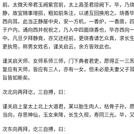
前。太微天帝君玉阙紫宫前，太上高圣君琼阙下。毕，乃
静，故宜随事增损，粗如前朱注，以递互回换用之。烧香
西向耳。此当正静屋中央，安一方机，一香炉，一香厱，
于户内，通向西并祝祝之，乃入中四面烧香也，毕亦西向
中。凡旦夕拜静竟，亦又还经前，更烧香请乞众真，求长
更执笏，称男女姓名，谨关启云，余方皆效此也。
谨关启天师、女师系师三师，门下典者君吏，愿得正一三
复应有天师，皆应有三人，亦有一女，但未必是夫妻父子
旨皆如斯矣。
次北向再拜讫，三自搏，曰：
谨关启上皇太上北上大道君，某以胎生肉人，枯骨子孙，
当向，存思神仙，玉女来降，长生久视，寿同三光。毕，
次东向再拜，讫三自搏，曰：