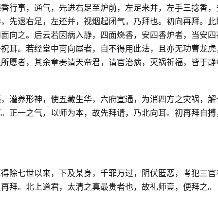
烧香行事，通气，先进右足至炉前，左足来并，左手三捻香，
毕，先退右足，左还并，视烟起闭气，乃拜也。初向再拜。此
四面向之。后云若因病入静，四面烧香，安四香炉者，当安四
一祝耳。若经堂中南向屋者，自不得用此法，且亦无功曹龙虎
生所愿者，其余章奏请天帝君，请官治病，灭祸祈福，皆于静
炁，灌养形神，使五藏生华，六府宣通，为消四方之灾祸，解
耳。正一之气，以师为本，故先拜请，乃北向耳。初再拜自搏
愿得除七世以来，下及某身，千罪万过，阴伏匿恶，考犯三官
又再拜。北上道君，太清之真最贵者也，故礼师竟，便拜之。