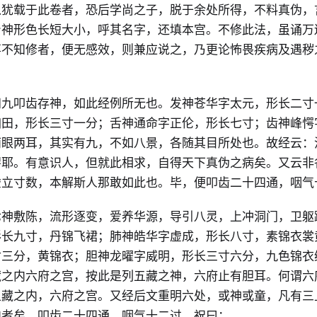
以犹载于此卷者，恐后学尚之子，脱于余处所得，不料真伪，
身神形色长短大小，呼其名字，还填本宫。不修此法，虽诵万
事不知修者，便无感效，则兼应说之，乃更论怖畏疾病及遇秽
四九叩齿存神，如此经例所无也。发神苍华字太元，形长二寸
幽田，形长三寸一分；舌神通命字正伦，形长七寸；齿神峰愕
两眼两耳，其实有九，不如八景，各随其目所处也。故经云：
谬耶。有意识人，但就此相求，自得天下真伪之病矣。又云非
虚立寸数，本解斯人那敢如此也。毕，便叩齿二十四通，咽气
七神敷陈，流形逐变，爱养华源，导引八灵，上冲洞门，卫躯
形长九寸，丹锦飞裙；肺神皓华字虚成，形长八寸，素锦衣裳
寸三分，黄锦衣；胆神龙曜字威明，形长三寸六分，九色锦衣
藏之内六府之宫，按此是列五藏之神，六府止有胆耳。何谓六
五藏之内，六府之宫。又经后文重明六处，或神或童，凡有三
内者矣。叩齿二十四通，咽气十二过，祝曰：