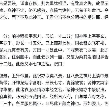
言是要诀，谨事存修，则为熏犹相混，有致真之失，故显示
遍，真神不守，终无感效，亦损气疲神，无益于年命也。今
之法，而了不及此神王。王君宁当不欲分明指的垂告耶，经
一分；脑神精根字泥丸，形长一寸二分；眼神明上字英玄，
字罗千，形长一寸五分。已上面部七神，同衣紫衣飞罗裙，
泥丸九真皆有房，方圆一寸处此中，同服紫衣飞罗裳，此即
各别，住俱脑中，而此云罗列一面，又复为乘其发脑眼鼻舌
十二过，此数又乖七神之理，祝曰：
蹑景，上升帝晨。此祝亦取类八景，且八景之神乃上清中景
黄带；肝神龙烟字含明，形长七寸，青锦帔裳；肾神玄冥字
绿华裙。此诸衣服悉纯取本经之名，诸神长短亦中景家法，
府真神，乃言处五藏内耶。经所言六府，自总举六府之称，
上三中，各显服色佩带，非尽此五藏之神也。形如婴儿，色