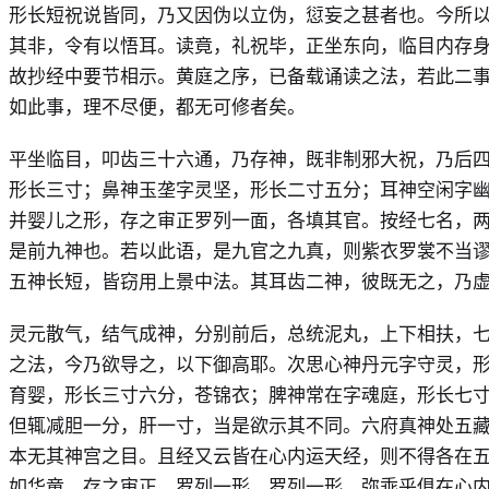
形长短祝说皆同，乃又因伪以立伪，愆妄之甚者也。今所
其非，令有以悟耳。读竟，礼祝毕，正坐东向，临目内存
故抄经中要节相示。黄庭之序，已备载诵读之法，若此二
如此事，理不尽便，都无可修者矣。
平坐临目，叩齿三十六通，乃存神，既非制邪大祝，乃后
形长三寸；鼻神玉垄字灵坚，形长二寸五分；耳神空闲字
并婴儿之形，存之审正罗列一面，各填其官。按经七名，
是前九神也。若以此语，是九官之九真，则紫衣罗裳不当
五神长短，皆窃用上景中法。其耳齿二神，彼既无之，乃
灵元散气，结气成神，分别前后，总统泥丸，上下相扶，
之法，今乃欲导之，以下御高耶。次思心神丹元字守灵，
育婴，形长三寸六分，苍锦衣；脾神常在字魂庭，形长七
但辄减胆一分，肝一寸，当是欲示其不同。六府真神处五
本无其神宫之目。且经又云皆在心内运天经，则不得各在
如华童，存之审正，罗列一形，罗列一形，弥乖乎俱在心