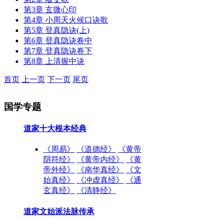
第3章 玄微心印
第4章 小周天火候口诀歌
第5章 登真隐诀(上)
第6章 登真隐诀卷中
第7章 登真隐诀卷下
第8章 上清握中诀
首页
上一页
下一页
尾页
国学专题
道家十大根本经典
《周易》
《道德经》
《黄帝
阴符经》
《黄帝内经》
《黄
帝外经》
《南华真经》
《文
始真经》
《冲虚真经》
《通
玄真经》
《清静经》
道家文始派法脉传承