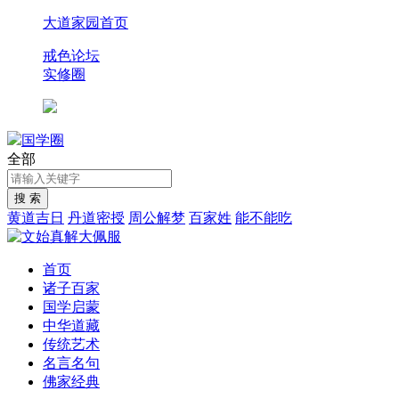
大道家园首页
戒色论坛
实修圈
国学圈
全部
黄道吉日
丹道密授
周公解梦
百家姓
能不能吃
首页
诸子百家
国学启蒙
中华道藏
传统艺术
名言名句
佛家经典