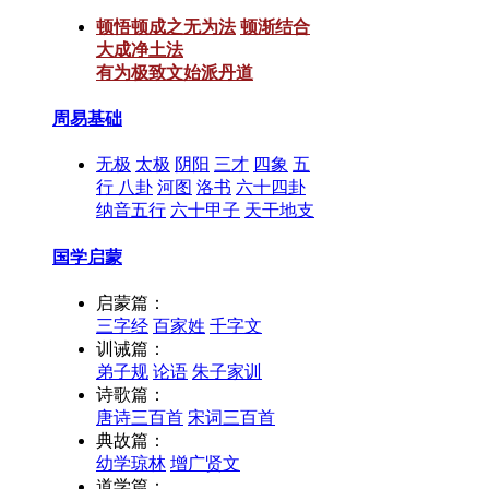
顿悟顿成之无为法
顿渐结合
大成净土法
有为极致文始派丹道
周易基础
无极
太极
阴阳
三才
四象
五
行
八卦
河图
洛书
六十四卦
纳音五行
六十甲子
天干地支
国学启蒙
启蒙篇：
三字经
百家姓
千字文
训诫篇：
弟子规
论语
朱子家训
诗歌篇：
唐诗三百首
宋词三百首
典故篇：
幼学琼林
增广贤文
道学篇：