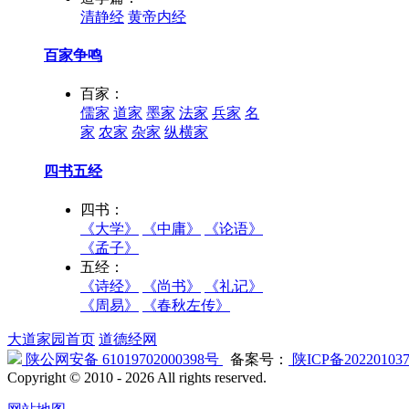
清静经
黄帝内经
百家争鸣
百家：
儒家
道家
墨家
法家
兵家
名
家
农家
杂家
纵横家
四书五经
四书：
《大学》
《中庸》
《论语》
《孟子》
五经：
《诗经》
《尚书》
《礼记》
《周易》
《春秋左传》
大道家园首页
道德经网
陕公网安备 61019702000398号
备案号：
陕ICP备20220103
Copyright © 2010 -
2026 All rights reserved.