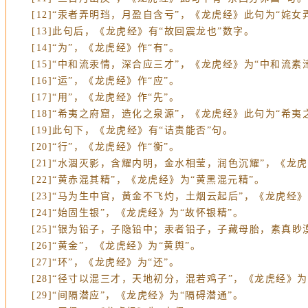
[12]“汞者弄明珰，月盈自含亏”，《龙虎经》此句为“姹女
[13]此句后，《龙虎经》有“故回震龙也”数字。
[14]“为”，《龙虎经》作“有”。
[15]“中和流汞情，深合应三才”，《龙虎经》为“中和流素
[16]“运”，《龙虎经》作“应”。
[17]“用”，《龙虎经》作“先”。
[18]“希夷之府窟，造化之泉源”，《龙虎经》此句为“希夷
[19]此句下，《龙虎经》有“诘责能否”句。
[20]“行”，《龙虎经》作“衡”。
[21]“水涸灭影，含耀内明，金水相莹，润色沉耀”，《龙虎经》
[22]“黄赤混其精”，《龙虎经》为“黄黑混元精”。
[23]“马为生中官，黄金不飞灼，土烟云起后”，《龙虎经
[24]“始固生银”，《龙虎经》为“故怀银精”。
[25]“银为铅子，子隐铅中；汞者铅子，子藏母胎，素真眇
[26]“黄金”，《龙虎经》为“黄舆”。
[27]“环”，《龙虎经》为“还”。
[28]“径寸以混三才，天地初分，混若鸡子”，《龙虎经》
[29]“间隔潜应”，《龙虎经》为“隔碍潜通”。