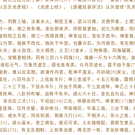
《古文龙虎经》、《龙虎上经》。《道藏目录详注》认为皆述“先
方，列数三轴，法象水火。制犹王者，武以讨叛，文德怀柔，土德
并一体，用之有条理。变化即未济，终即复更始。初九为期度，阳
是阴阳之互用，顺三一而得其理；神室设位，变化乎其中。神室者
以为常。独居不改化，独处于中宫。包囊众石，为丹祖宗。有无相
光；金火自伐，水火相克，土王[1]金乡，三物俱德，四海辐辏，
，宝精更相持。药有三百八十四铢[3]，铢据一斤为十六两也。金
6]液包元气，万象凭虚生，感化各有类。众丹灵迹长，莫不由于是[
剥，难以应玄图。故演作丹意，乾坤不复言。丹砂硫[9]汞父，戊
变成兑，八日月出丁，上弦金半斤；坤三变成干，十五三阳备，圆
艮，二十三下弦，下弦水半斤；月出于丙南，干三变成坤，坤乙三
生巽艮坤。八卦列布曜，运移不失中。调火六十日，变化自为证。神室
合应三才[15]，干动运[16]三光，坤静含阳气，神室用[17
五星连珠，日月合璧。金砂依分，呼吸相应，华盖上临，三台下辅，统
，或水不定，同处别居，刚柔亢行[20]，不相涉入；非火之咎
21]，调火温水，发之俱化，道近可求。土水独相配，翡翠生景云，
后[23]，有无互相制，上有青龙居，两无宗一有，灵化妙难窥