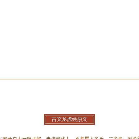
古文龙虎经原文
“题长白山元阳子解，未详何代人，不着撰人名氏。”“金者，刚