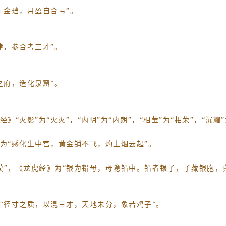
弄金珰，月盈自合亏”。
津，参合考三才”。
之府，造化泉窟”。
“灭影”为“火灭”，“内明”为“内朗”，“相莹”为“相荣”，“沉耀”
》为“感化生中宫，黄金销不飞，灼土烟云起”。
漠”，《龙虎经》为“银为铅母，母隐铅中。铅者银子，子藏银胞，
为“径寸之质，以混三才，天地未分，象若鸡子”。