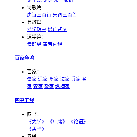
弟子规
论语
朱子家训
诗歌篇：
唐诗三百首
宋词三百首
典故篇：
幼学琼林
增广贤文
道学篇：
清静经
黄帝内经
百家争鸣
百家：
儒家
道家
墨家
法家
兵家
名
家
农家
杂家
纵横家
四书五经
四书：
《大学》
《中庸》
《论语》
《孟子》
五经：