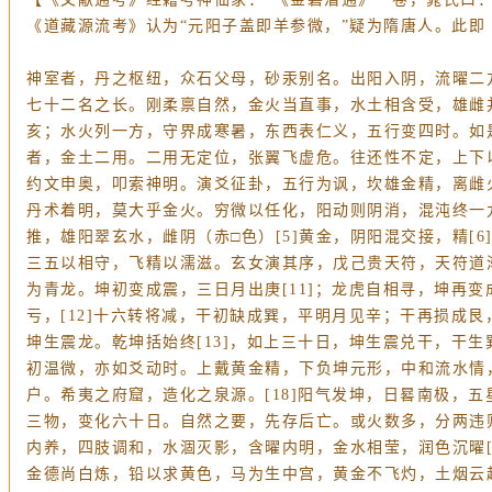
《道藏源流考》认为“元阳子盖即羊参微，”疑为隋唐人。此即
神室者，丹之枢纽，众石父母，砂汞别名。出阳入阴，流曜二
七十二名之长。刚柔禀自然，金火当直事，水土相含受，雄雌
亥；水火列一方，守界成寒暑，东西表仁义，五行变四时。如
者，金土二用。二用无定位，张翼飞虚危。往还性不定，上下
约文申奥，叩索神明。演爻征卦，五行为讽，坎雄金精，离雌火
丹术着明，莫大乎金火。穷微以任化，阳动则阴消，混沌终一九
推，雄阳翠玄水，雌阴（赤□色）[5]黄金，阴阳混交接，精[
三五以相守，飞精以濡滋。玄女演其序，戊己贵天符，天符道渐
为青龙。坤初变成震，三日月出庚[11]；龙虎自相寻，坤再
亏，[12]十六转将减，干初缺成巽，平明月见辛；干再损成
坤生震龙。乾坤括始终[13]，如上三十日，坤生震兑干，干
初温微，亦如爻动时。上戴黄金精，下负坤元形，中和流水情，深
户。希夷之府窟，造化之泉源。[18]阳气发坤，日晷南极，
三物，变化六十日。自然之要，先存后亡。或火数多，分两违则
内养，四肢调和，水涸灭影，含曜内明，金水相莹，润色沉曜[
金德尚白炼，铅以求黄色，马为生中宫，黄金不飞灼，土烟云起