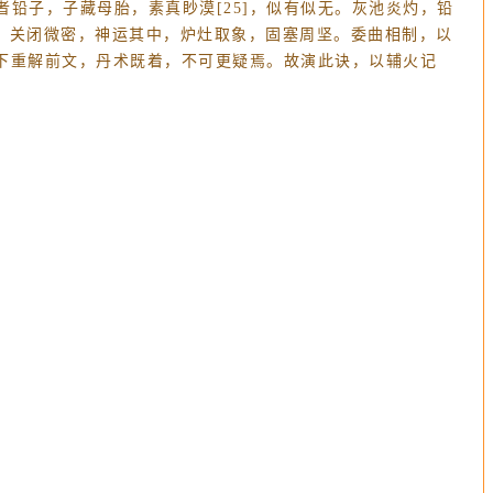
铅子，子藏母胎，素真眇漠[25]，似有似无。灰池炎灼，铅
蓬壶，关闭微密，神运其中，炉灶取象，固塞周坚。委曲相制，以
已下重解前文，丹术既着，不可更疑焉。故演此诀，以辅火记