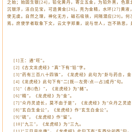
之始；始固生银[24]，铅化黄丹，寄立五金，为铅外黑，色
沉银浮，洁白见宝，可造黄金[26]。壳为金精，水环[27]
使无虞。自然之理，神化无方，磁石吸铁，间隔潜应[29]。
焉。庶使学者取象下文，云文字郑重，说与世人，岂不熟思，
[1]王：通“旺”。
[2]《古文龙虎经》“真”下有“铅”字。
[3]“药有三百八十四铢”，《龙虎经》此句为“卦与药合，金
[4]《龙虎经》此句下有“二[既—左旁/点—占]成丹”句。
[5]“（赤□色）”，《龙虎经》为“赭”。
[6]“精”，《龙虎经》为“金”。
[7]“众丹灵迹长，莫不由于是”，《龙虎经》为“众丹之灵迹
[8]“玄白生金公”，《龙虎经》作“玄生白金公”。
[9]“硫”，《龙虎经》作“留”。
[10]“九三”，《龙虎经》为“三九。
[11]“三日月出庚”，《龙虎经》此句下有“东西分卯酉”句。