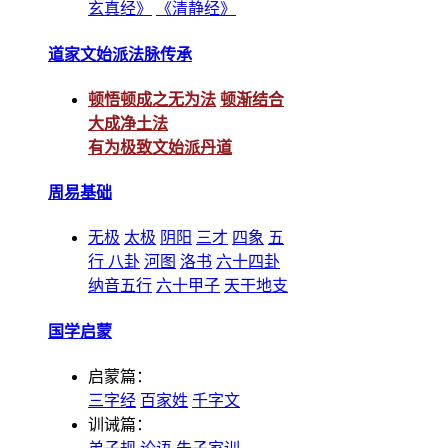
玄真经》
《清静经》
道家文始派法脉传承
顿悟顿成之无为法
顿渐结合
大成净土法
有为极致文始派丹道
周易基础
无极
太极
阴阳
三才
四象
五
行
八卦
河图
洛书
六十四卦
纳音五行
六十甲子
天干地支
国学启蒙
启蒙篇：
三字经
百家姓
千字文
训诫篇：