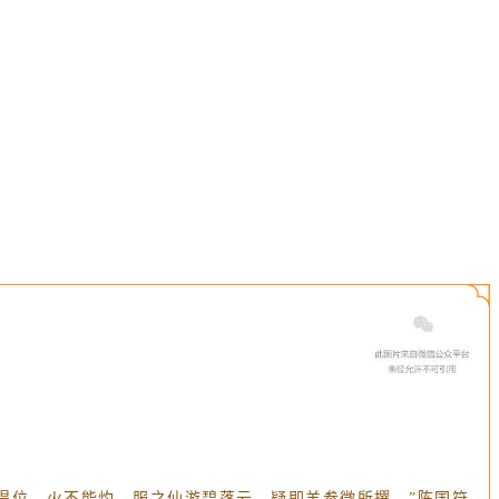
柔得位，火不能灼，服之仙游碧落云。疑即羊参微所撰。”陈国符