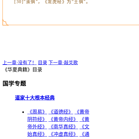
[30]“汞俱”，《龙虎经》为“土俱”。
上一章·没有了！
目录
下一章·敲爻歌
《华夏典籍》目录
国学专题
道家十大根本经典
《周易》
《道德经》
《黄帝
阴符经》
《黄帝内经》
《黄
帝外经》
《南华真经》
《文
始真经》
《冲虚真经》
《通