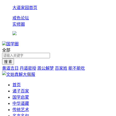
大道家园首页
戒色论坛
实修圈
国学圈
全部
黄道吉日
丹道密授
周公解梦
百家姓
能不能吃
首页
诸子百家
国学启蒙
中华道藏
传统艺术
名言名句