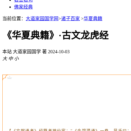
佛家经典
当前位置：
大道家园国学网
>
诸子百家
>
华夏典籍
《华夏典籍》·古文龙虎经
本站
大道家园国学 著
2024-10-03
大
中
小
【《文献通考》经籍考神仙家：“《金碧潜通》一卷，晁氏曰：