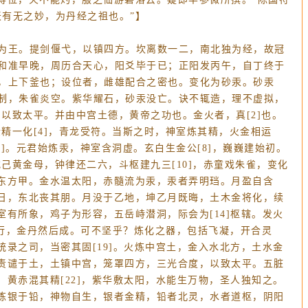
天有无之妙，为丹经之祖也。”】
为王。提剑偃弋，以镇四方。坎离数一二，南北独为经，故冠
和准早晚，周历合天心，阳爻毕于已；正阳发丙午，自丁终于
，上下釜也；设位者，雌雄配合之密也。变化为砂汞。砂汞
制，朱雀炎空。紫华耀石，砂汞没亡。诀不辄造，理不虚拟，
以致太平。并由中宫土德，黄帝之功也。金火者，真[2]也。
精一化[4]，青龙受符。当斯之时，神室炼其精，火金相运
7]。元君始炼汞，神室含洞虚。玄白生金公[8]，巍巍建始初。
己黄金母，钟律还二六，斗枢建九三[10]，赤童戏朱雀，变化
照东方甲。金水温太阳，赤髓流为汞，汞者弄明珰。月盈自含
十日，东北丧其朋。月没于乙地，坤乙月既晦，土木金将化，续
有所象，鸡子为形容，五岳峙潜洞，际会为[14]枢辖。发火
]施行，金丹然后成。可不坚乎？炼化之器，包括飞凝，开合灵
录之司，当密其固[19]。火炼中宫土，金入水北方，土水金
，责谴于土，土镇中宫，笼罩四方，三光合度，以致太平。五脏
黄赤混其精[22]，紫华敷太阳，水能生万物，圣人独知之。
。炼银于铅，神物自生，银者金精，铅者北灵，水者道枢，阴阳