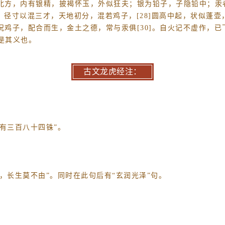
禀北方，内有银精，披褐怀玉，外似狂夫；银为铅子，子隐铅中；汞者
黄液，径寸以混三才，天地初分，混若鸡子，[28]圆高中起，状似
何况鸡子，配合而生，金土之德，常与汞俱[30]。自火记不虚作，
是其义也。
古文龙虎经注：
有三百八十四铢”。
，长生莫不由”。同时在此句后有“玄润光泽”句。