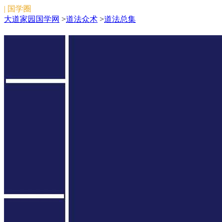
| 国学圈
大道家园国学网
>
道法众术
>
道法总集
道法总集
道法总集在线阅读。大道家园国学网收录整理校对了多
篇道藏内道法总集类目下文章，欢迎浏览。
搜索
[大道家园]:www.dadaojiayuan.com
微信关注:文始法脉（微信号:wenshifamai）
\/:ddjy_zhida
版权所有:2011-
2026
陕公网安备 61019702000398号
备案号：
陕ICP备
2022010374号
本站为免费公益性网站，旨在弘扬中国传统文化，如侵
犯了您的权益，请联系我们妥善处理。
邮箱：douchuanxin@foxmail.com