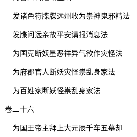
发诸色符牒牒远州收为祟神鬼邪精法
发牒问远亲故平安请报消息法
为国克断妖星恶祥异气欲作灾怪法
为府郡官人断妖灾怪祟乱身家法
为百姓家断妖怪祟乱身家法
卷二十六
为国王帝主拜上大元辰千车五墓却