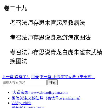
卷二十九
考召法师存思木官起屋救病法
考召法师存思说身巡游病家图法
考召法师存思说青龙白虎朱雀玄武镇
疾图法
上一章·没有了！
目录
下一章·上清灵宝大法（宁全真）
搜索
[大道家园]:www.dadaojiayuan.com
微信关注:文始法脉（微信号:wenshifamai）
\/:ddjy_zhida