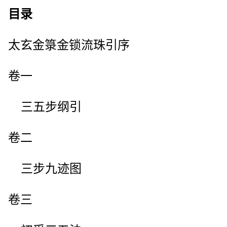
目录
太玄金箓金锁流珠引序
卷一
三五步纲引
卷二
三步九迹图
卷三