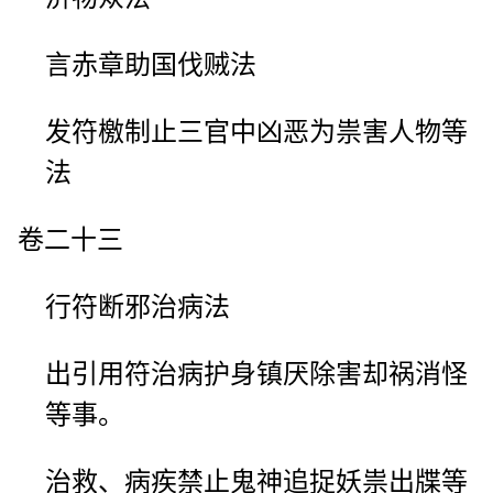
言赤章助国伐贼法
发符檄制止三官中凶恶为祟害人物等
法
卷二十三
行符断邪治病法
出引用符治病护身镇厌除害却祸消怪
等事。
治救、病疾禁止鬼神追捉妖祟出牒等