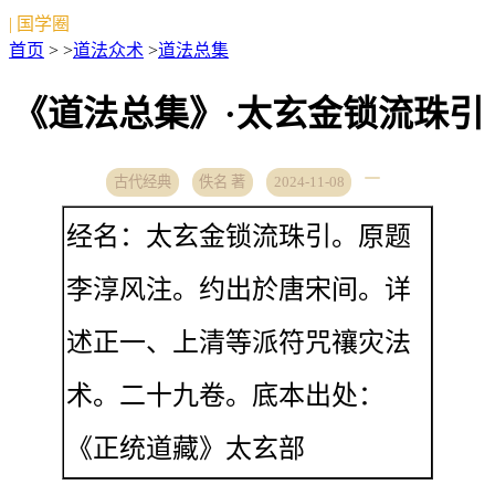
| 国学圈
首页
> >
道法众术
>
道法总集
《道法总集》·太玄金锁流珠引
古代经典
佚名 著
2024-11-08
经名：太玄金锁流珠引。原题
李淳风注。约出於唐宋间。详
述正一、上清等派符咒禳灾法
术。二十九卷。底本出处：
《正统道藏》太玄部