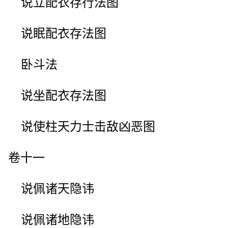
说立配衣存行法图
说眠配衣存法图
卧斗法
说坐配衣存法图
说使柱天力士击敌凶恶图
卷十一
说佩诸天隐讳
说佩诸地隐讳