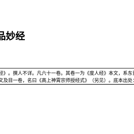
品妙经
经》。撰人不详。凡六十一卷。其卷一为《度人经》本文，系东
文及目一卷，名曰《高上神霄宗师授经式》（另见）。底本出处