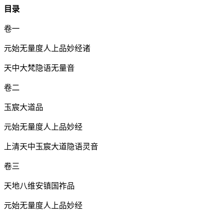
目录
卷一
元始无量度人上品妙经诸
天中大梵隐语无量音
卷二
玉宸大道品
元始无量度人上品妙经
上清天中玉宸大道隐语灵音
卷三
天地八维安镇国祚品
元始无量度人上品妙经