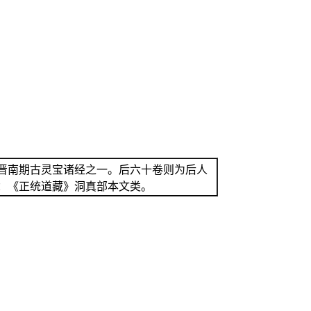
晋南期古灵宝诸经之一。后六十卷则为后人
：《正统道藏》洞真部本文类。