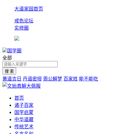
大道家园首页
戒色论坛
实修圈
国学圈
全部
黄道吉日
丹道密授
周公解梦
百家姓
能不能吃
首页
诸子百家
国学启蒙
中华道藏
传统艺术
名言名句