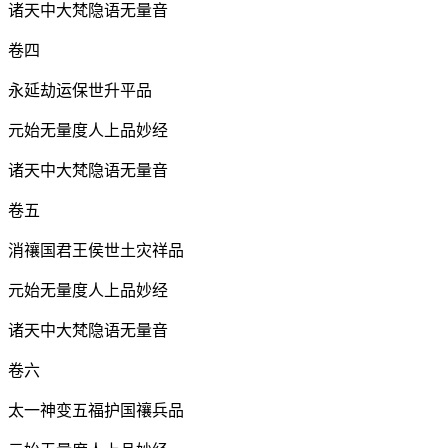
诸天中大梵隐语无量音
卷四
永延劫运保世升平品
元始无量度人上品妙经
诸天中大梵隐语无量音
卷五
消禳国君王侯世土灾祥品
元始无量度人上品妙经
诸天中大梵隐语无量音
卷六
太一神变五福护国禳兵品