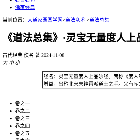
佛家经典
当前位置：
大道家园国学网
>
道法众术
>
道法总集
《道法总集》·灵宝无量度人上
古代经典
佚名 著
2024-11-08
大
中
小
经名：灵宝无量度人上品妙经。简称《度人
增益，出矜北宋末神霄派道士之手。又有序
卷之一
卷之二
卷之三
卷之四
卷之五