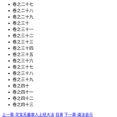
卷之二十七
卷之二十八
卷之二十九
卷之三十
卷之三十一
卷之三十二
卷之三十三
卷之三十四
卷之三十五
卷之三十六
卷之三十七
卷之三十八
卷之三十九
卷之四十
卷之四十一
卷之四十二
卷之四十三
上一章·灵宝无量度人上经大法
目录
下一章·道法会元