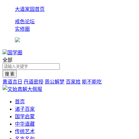
大道家园首页
戒色论坛
实修圈
国学圈
全部
黄道吉日
丹道密授
周公解梦
百家姓
能不能吃
首页
诸子百家
国学启蒙
中华道藏
传统艺术
名言名句