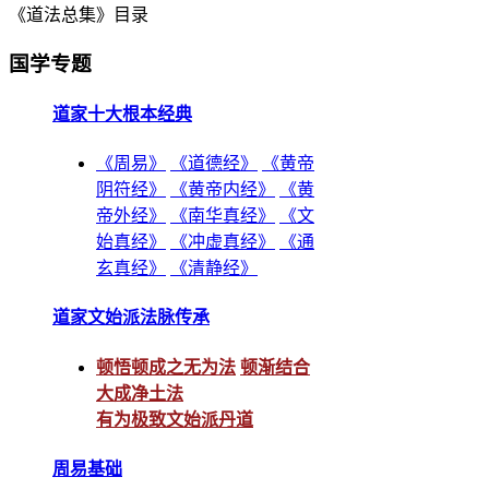
《道法总集》目录
国学专题
道家十大根本经典
《周易》
《道德经》
《黄帝
阴符经》
《黄帝内经》
《黄
帝外经》
《南华真经》
《文
始真经》
《冲虚真经》
《通
玄真经》
《清静经》
道家文始派法脉传承
顿悟顿成之无为法
顿渐结合
大成净土法
有为极致文始派丹道
周易基础