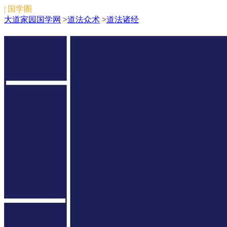
| 国学圈
大道家园国学网
>
道法众术
>
道法诸经
道法诸经
道法诸经在线阅读。大道家园国学网收录整理校对了多
篇道藏内道法诸经类目下文章，欢迎浏览。
搜索
[大道家园]:www.dadaojiayuan.com
微信关注:文始法脉（微信号:wenshifamai）
\/:ddjy_zhida
版权所有:2011-
2026
陕公网安备 61019702000398号
备案号：
陕ICP备
2022010374号
本站为免费公益性网站，旨在弘扬中国传统文化，如侵
犯了您的权益，请联系我们妥善处理。
邮箱：douchuanxin@foxmail.com