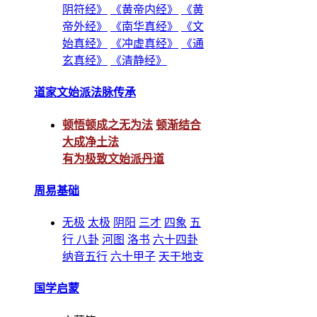
阴符经》
《黄帝内经》
《黄
帝外经》
《南华真经》
《文
始真经》
《冲虚真经》
《通
玄真经》
《清静经》
道家文始派法脉传承
顿悟顿成之无为法
顿渐结合
大成净土法
有为极致文始派丹道
周易基础
无极
太极
阴阳
三才
四象
五
行
八卦
河图
洛书
六十四卦
纳音五行
六十甲子
天干地支
国学启蒙