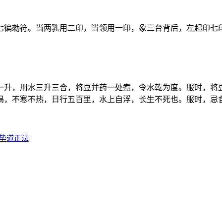
七徧勑符。当两乳用二印，当领用一印，象三台背后，左起印七
一升，用水三升三合，将豆并药一处煮，令水乾为度。服时，将
渴，不寒不热，日行五百里，水上自浮，长生不死也。服时，忌
车毕道正法