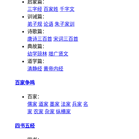
启蒙篇：
三字经
百家姓
千字文
训诫篇：
弟子规
论语
朱子家训
诗歌篇：
唐诗三百首
宋词三百首
典故篇：
幼学琼林
增广贤文
道学篇：
清静经
黄帝内经
百家争鸣
百家：
儒家
道家
墨家
法家
兵家
名
家
农家
杂家
纵横家
四书五经