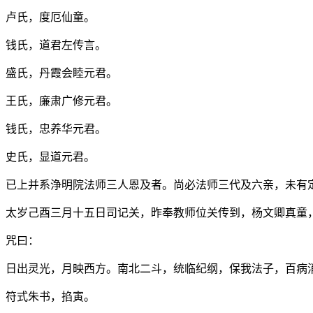
卢氏，度厄仙童。
钱氏，道君左传言。
盛氏，丹霞会睦元君。
王氏，廉肃广修元君。
钱氏，忠养华元君。
史氏，显道元君。
已上并系浄明院法师三人恩及者。尚必法师三代及六亲，未有
太岁己酉三月十五日司记关，昨奉教师位关传到，杨文卿真童
咒曰：
日出灵光，月映西方。南北二斗，统临纪纲，保我法子，百病
符式朱书，掐寅。