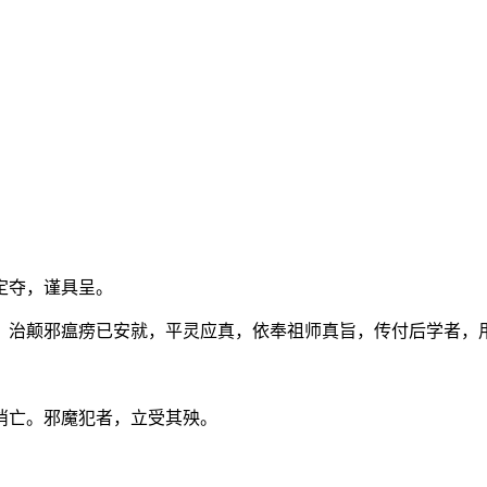
定夺，谨具呈。
，治颠邪瘟痨已安就，平灵应真，依奉祖师真旨，传付后学者，
消亡。邪魔犯者，立受其殃。