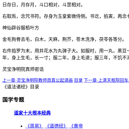
日存日，月存月，斗口相对，斗罡相对。
右取炁，念咒书符。存身为玉皇紫微侍侧。书讫，掐寅，再念
神仙辟谷服栢叶方
金毛狗脊去毛，白木，天麻，荆芥，苍木洗浄，茯苓各等分。
右件捣罗为末，用井花水为丸弹子大。如服时，用一丸，黑豆
年，身上生毛，长一寸；服二年，身上毛退；服三年，不饥不
灵宝浄明院真师密诰
上一章·灵宝净明院教师周真公起请画
目录
下一章·上清天枢院回
《道法诸经》目录
国学专题
道家十大根本经典
《周易》
《道德经》
《黄帝