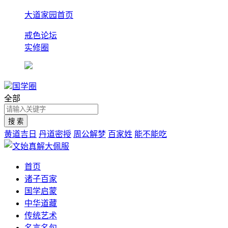
大道家园首页
戒色论坛
实修圈
国学圈
全部
黄道吉日
丹道密授
周公解梦
百家姓
能不能吃
首页
诸子百家
国学启蒙
中华道藏
传统艺术
名言名句