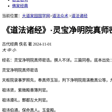
佛家经典
当前位置：
大道家园国学网
>
道法众术
>
道法诸经
《道法诸经》·灵宝净明院真师
古代经典
佚名 著
2024-11-01
大
中
小
经名：灵宝净明院真师密诰。撰人不详。三篇同卷。底本出处
灵宝净明院真师密诰
天枢院录事罗照先，奉真师玉旨，判下浄明院周演教真公等，
祖讳贤，紫微殿善簿判官。
祖讳遵礼，酆都左大判官。
祖讳伯通，保命真人。玉皇殿。