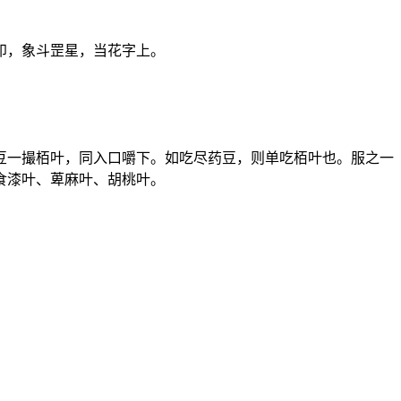
印，象斗罡星，当花字上。
豆一撮栢叶，同入口嚼下。如吃尽药豆，则单吃栢叶也。服之一
食漆叶、萆麻叶、胡桃叶。