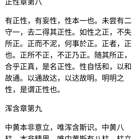
正性章第八
有正性，有妄性，性本一也。未尝有二
守一，去二得其正性。如性之正，不失
所正。正而不泥，何事於正。正者，正
也。正所不正，不正乃正。随其所正，
合乎正真，是名正性。性自恬和，以和
故通。以通故达，以达故明。明明之
性，是谓正性也。
浑含章第九
中黄本非意立，唯浑含斯识。中黄八
柱，本非精思，唯中黄斯有八柱。柱立