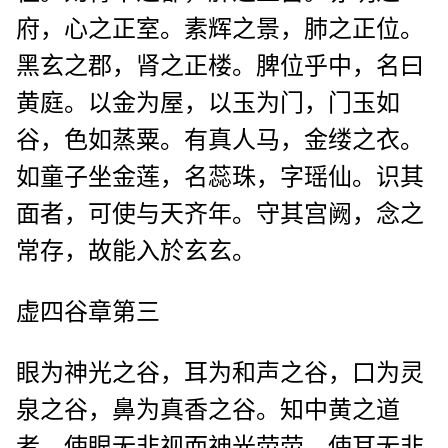
府，心之正室。素辉之景，肺之正位。
黑玄之郡，肾之正楼。脾位乎中，名曰
黄庭。以金为屋，以玉为门，门玉如
谷，色如蒸粟。有真人马，金缕之衣。
如童子坐金莲，名蕊珠，字瑶仙。识其
面者，可使与天齐年。守其宫阙，念之
常存，故能入於玄玄。
虚四谷章第三
眼为神光之谷，耳为和声之谷，口为灵
泉之谷，鼻为真香之谷。知中黄之道
者，使眼无非视而神光荧荧，使耳无非