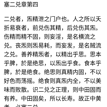
塞二兑章第四
二兑者，炁精泄之门户也。人之所以夭
折易衰者，前兑伤其精，后兑伤其炁。
伤精而精不固，则妄淫，是名横流之
兑。丧炁则炁易耗，而妄发，是名贼流
之兑。善养精炁者，以精出乎思。思本
乎脾，於是绝思，以炁出乎食。食本乎
脾，於是绝食。绝思则真精内固，不以
好色而荡摇。绝食则真炁内全，不以美
味而败散。识二兑之正理，则中田固而
有养。中田固矣，所以长寿。故正中黄