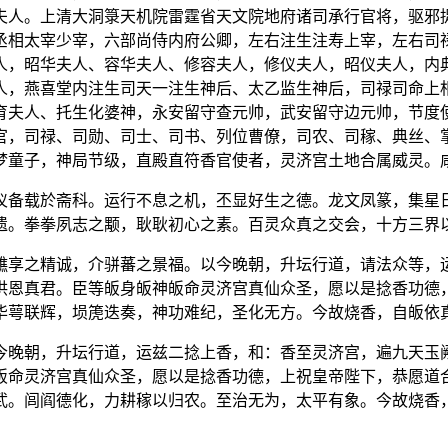
夫人。上清大洞箓天机院雷霆省天文院地府诸司承行官将，驱邪
丞相太宰少宰，六部尚侍内府公卿，左右注生注寿上宰，左右司
人，昭华夫人、容华夫人、修容夫人，修仪夫人，昭仪夫人，内
人，燕喜堂内注生司天一注生神后、太乙监生神后，司禄司命上
育夫人、托生化婆神，永安留守查元帅，武安留守边元帅，节度
官，司禄、司勋、司士、司书、列位曹僚，司农、司稼、典丝、
梦童子，神局节级，直殿直符香官使者，灵济宫土地合属威灵。
仪备载於斋科。运行不息之机，丕显好生之德。龙文凤篆，集星
遗。拳拳夙志之颙，耿耿初心之素。百灵众真之交会，十方三界
醮享之精诚，介骈蕃之景福。以今晚朝，升坛行道，请法众等，
洪恩真君。臣等皈身皈神皈命灵济宫真仙众圣，愿以是捻香功德
华萼联辉，埙箎迭奏，神功难纪，圣化无方。今故烧香，自皈依
今晚朝，升坛行道，运兹二捻上香，和：香至灵济宫，遍九天玉
皈命灵济宫真仙众圣，愿以是捻香功德，上祝皇帝陛下，恭愿道
武。闾阎德化，力耕稼以归农。至治无为，太平有象。今故烧香