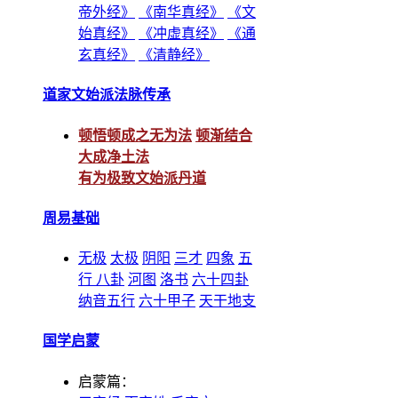
帝外经》
《南华真经》
《文
始真经》
《冲虚真经》
《通
玄真经》
《清静经》
道家文始派法脉传承
顿悟顿成之无为法
顿渐结合
大成净土法
有为极致文始派丹道
周易基础
无极
太极
阴阳
三才
四象
五
行
八卦
河图
洛书
六十四卦
纳音五行
六十甲子
天干地支
国学启蒙
启蒙篇：