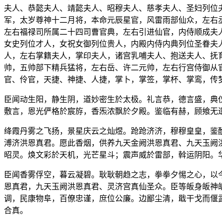
夫人、恭懿夫人、靖懿夫人、昭穆夫人、慈孝夫人、圣妇列位
军，太岁尊神十二月将，本命元辰星官，风雷雨部仙众，左右
左右福禄司所属二十四司曹官典，左右引进仙官，内侍顺成夫
女史列位才人，女祝女御列位贵人，内殿内侍内典列位圣眷夫
人，左右掌籍夫人，掌印夫人，诸宫乳哺夫人、抱送夫人、抚
帅，五帅部下精兵猛将，左右岳、许二元帅，左右行宫侍御从
官、伶官，天捷、神捷、人捷，掌卜，掌签，掌杯、掌鸾，传
臣闻动生阳，静生阴，道妙密生於太极。礼言恭，德言盛，典
敷言，恩光俨格於宸斿，香炁浓飘於夕殿。鉴临有赫，顾飨无
绛霞丹雾之飞扬，景星庆云之灿煜。跄跄济济，穆穆皇皇，鉴
溥济洪恩真君。愿此香烟，供养九天金阙洪恩真君、九天玉阙
昭灵。焕文彩於天机，光芒星斗；震声威於雷部，斡运阴阳。
臣闻香雾俘空，暮云凝碧。耿耿朝趋之志，拳拳夕惕之心，以
恩真君，九天玉阙洪恩真君、灵济宫真仙圣众。臣等皈身皈神
调，民康物阜，百僚忠谨，庶位公廉。边鄙尘清，戢干戈而偃
合真。