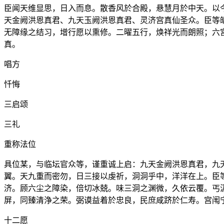
臣闻天维显思，日入而息。散香风於合殿，悬慧月於中天。以
天金阙洪恩真君、九天玉阙洪恩真君、灵济宫真仙圣众。臣等
无障缘之结习，增行愿以熏修。二曜五行，焕祥光而朗照；六
真。
唱方
忏悔
三启颂
三礼
重称法位
具位某，与临坛官众等，谨重诚上启：九天金阙洪恩真君，九
翼。天九重而密勿，日三接以虔祈，洞洞乎中，洋洋在上。臣
济。顾六尘之障染，倍切冰兢。味三洞之渊微，久依云覆。丐
屏，同臻清浄之荣。弼谟益着於忠良，民庶咸跻於仁寿。宫闱
十二愿