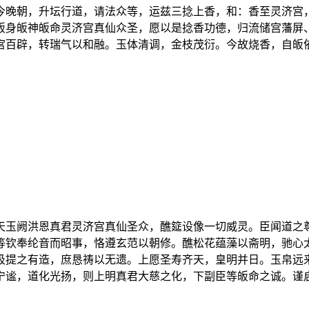
今晚朝，升坛行道，请法众等，运兹三捻上香，和：香至灵济宫
皈身皈神皈命灵济宫真仙众圣，愿以是捻香功德，归流储宫藩屏
宫百辟，转瑞气以和融。玉体清调，金枝茂衍。今故烧香，自皈
天玉阙洪恩真君灵济宫真仙圣众，醮筵设像一切威灵。臣闻道之
等钦奉纶音而昭事，恪遵玄范以朝修。醮松花蕴藻以斋明，驰心
汲提之有造，庶恳祷以无遗。上愿圣寿齐天，皇明并日。玉帛远
宁谧，道化光扬，则上明真君大慈之化，下副臣等皈命之诚。谨