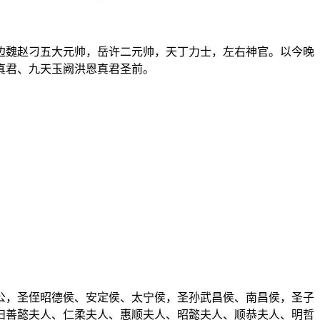
边魏赵刁五大元帅，岳许二元帅，天丁力士，左右神官。以今晚
真君、九天玉阙洪恩真君圣前。
公，圣侄昭德侯、安定侯、太宁侯，圣孙武昌侯、南昌侯，圣子
妇善懿夫人、仁柔夫人、惠顺夫人、昭懿夫人、顺恭夫人、明哲