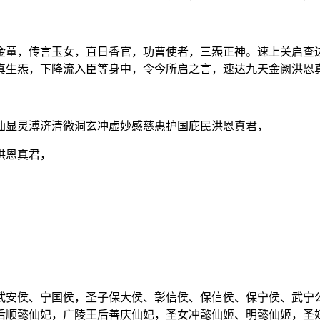
金童，传言玉女，直日香官，功曹使者，三炁正神。速上关启查
真生炁，下降流入臣等身中，令今所启之言，速达九天金阙洪恩
仙显灵溥济清微洞玄冲虚妙感慈惠护国庇民洪恩真君，
洪恩真君，
武安侯、宁国侯，圣子保大侯、彰信侯、保信侯、保宁侯、武宁
后顺懿仙妃，广陵王后善庆仙妃，圣女冲懿仙姬、明懿仙姬，圣