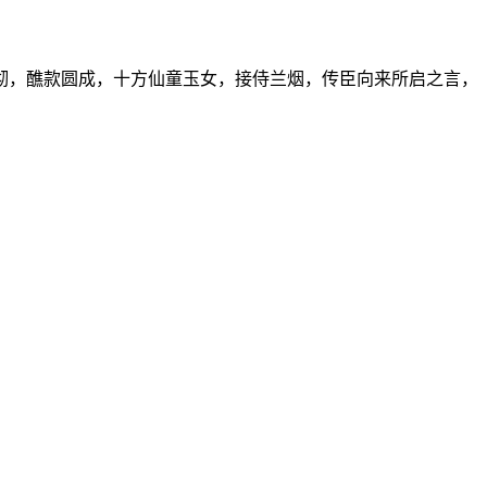
彻，醮款圆成，十方仙童玉女，接侍兰烟，传臣向来所启之言，