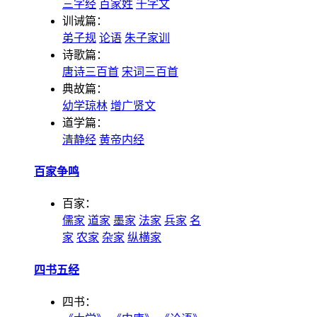
三字经
百家姓
千字文
训诫篇：
弟子规
论语
朱子家训
诗歌篇：
唐诗三百首
宋词三百首
典故篇：
幼学琼林
增广贤文
道学篇：
清静经
黄帝内经
百家争鸣
百家：
儒家
道家
墨家
法家
兵家
名
家
农家
杂家
纵横家
四书五经
四书：