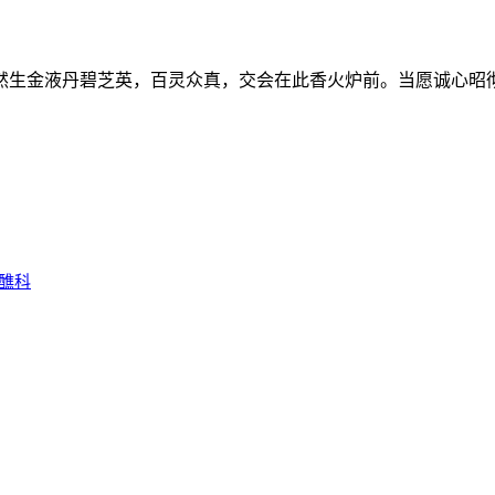
然生金液丹碧芝英，百灵众真，交会在此香火炉前。当愿诚心昭
醮科