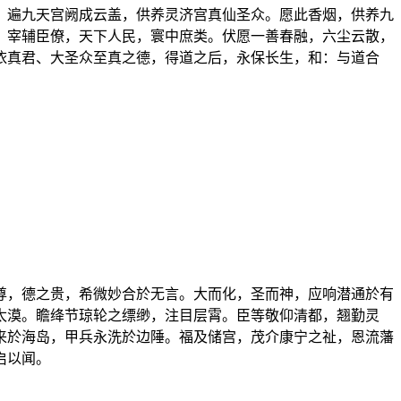
，遍九天宫阙成云盖，供养灵济宫真仙圣众。愿此香烟，供养九
、宰辅臣僚，天下人民，寰中庶类。伏愿一善春融，六尘云散，
依真君、大圣众至真之德，得道之后，永保长生，和：与道合
尊，德之贵，希微妙合於无言。大而化，圣而神，应响潜通於有
太漠。瞻绛节琼轮之缥缈，注目层霄。臣等敬仰清都，翘勤灵
来於海岛，甲兵永洗於边陲。福及储宫，茂介康宁之祉，恩流藩
启以闻。