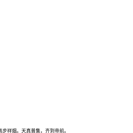
高步祥烟。天真普集，齐到帝前。