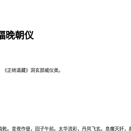
福晚朝仪
：《正统道藏》洞玄部威仪类。
纯乾。变夜作昼，回子午前。太华流彩，丹凤飞玄。息魔灭奸，