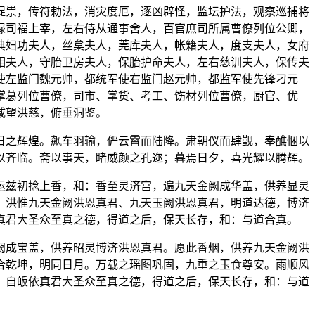
捉祟，传符勅法，消灾度厄，逐凶辟怪，监坛护法，观察巡捕将
禄司福上宰，左右侍从通事舍人，百官庶司所属曹僚列位公卿，
典妇功夫人，丝枲夫人，莞库夫人，帐籍夫人，度支夫人，女府
相夫人，守胎卫房夫人，保胎护命夫人，左右慈训夫人，保传夫
使左监门魏元帅，都统军使右监门赵元帅，都监军使先锋刁元
掌葛列位曹僚，司市、掌货、考工、饬材列位曹僚，厨官、优
咸望洪慈，俯垂洞鉴。
日之辉煌。飙车羽输，俨云霄而陆降。肃朝仪而肆觐，奉醮悃以
以齐临。斋以事天，睹威颜之孔迩；暮焉日夕，喜光耀以腾辉。
运兹初捻上香，和：香至灵济宫，遍九天金阙成华盖，供养显灵
，洪惟九天金阙洪恩真君、九天玉阙洪恩真君，明道达德，博济
真君大圣众至真之德，得道之后，保天长存，和：与道合真。
阙成宝盖，供养昭灵博济洪恩真君。愿此香烟，供养九天金阙洪
合乾坤，明同日月。万载之瑶图巩固，九重之玉食尊安。雨顺风
，自皈依真君大圣众至真之德，得道之后，保天长存，和：与道