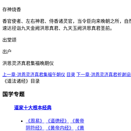
存神烧香
香官使者、左右神君、侍香诸灵官，当令臣向来晚朝之所，自
速达径诣九天金阙洪恩真君、九天玉阙洪恩真君圣前。
出堂颂
出户
洪恩灵济真君集福晚期仪
上一章·洪恩灵济真君集福午朝仪
目录
下一章·洪恩灵济真君祈谢设
《道法诸经》目录
国学专题
道家十大根本经典
《周易》
《道德经》
《黄帝
阴符经》
《黄帝内经》
《黄