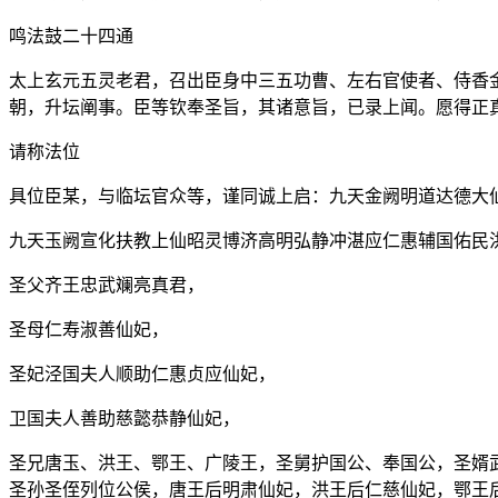
鸣法鼓二十四通
太上玄元五灵老君，召出臣身中三五功曹、左右官使者、侍香
朝，升坛阐事。臣等钦奉圣旨，其诸意旨，已录上闻。愿得正
请称法位
具位臣某，与临坛官众等，谨同诚上启：九天金阙明道达德大
九天玉阙宣化扶教上仙昭灵博济高明弘静冲湛应仁惠辅国佑民
圣父齐王忠武斓亮真君，
圣母仁寿淑善仙妃，
圣妃泾国夫人顺助仁惠贞应仙妃，
卫国夫人善助慈懿恭静仙妃，
圣兄唐玉、洪王、鄂王、广陵王，圣舅护国公、奉国公，圣婿
圣孙圣侄列位公侯，唐王后明肃仙妃，洪王后仁慈仙妃，鄂王