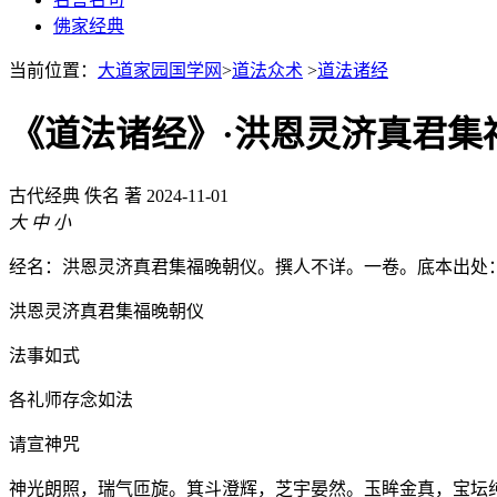
佛家经典
当前位置：
大道家园国学网
>
道法众术
>
道法诸经
《道法诸经》·洪恩灵济真君集
古代经典
佚名 著
2024-11-01
大
中
小
经名：洪恩灵济真君集福晚朝仪。撰人不详。一卷。底本出处
洪恩灵济真君集福晚朝仪
法事如式
各礼师存念如法
请宣神咒
神光朗照，瑞气匝旋。箕斗澄辉，芝宇晏然。玉眸金真，宝坛