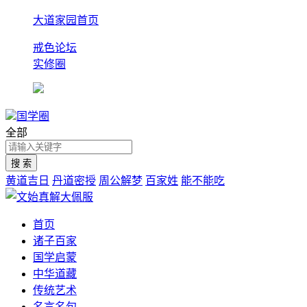
大道家园首页
戒色论坛
实修圈
国学圈
全部
黄道吉日
丹道密授
周公解梦
百家姓
能不能吃
首页
诸子百家
国学启蒙
中华道藏
传统艺术
名言名句