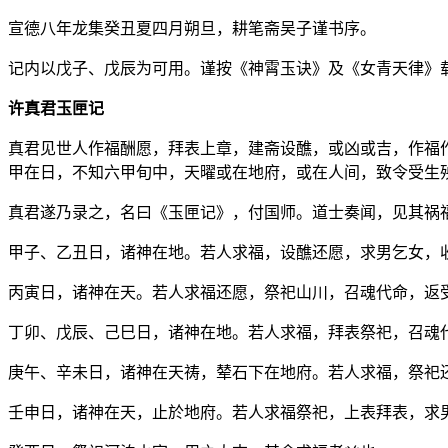
宣德八年龙集癸丑夏四月朔旦，耕笔斋吴子谨书序。
记内以戊子、戊辰为可用。谨按《神霄玉诀》及《女青天律》
许真君玉匣记
真君见世人作福酬愿，拜表上章，建斋设醮，或凶或吉，作福
甲在日，不知六甲旬中，天曜或在地府，或在人间，致令受生
真君遂乃录之，名曰《玉匣记》，付国师。道士奏闻，见其祸
甲子、乙丑日，诸神在地。若人求福，设醮还愿，求男乞女，
丙寅日，诸神在天。若人求福还愿，祭祀山川，召魂代命，返
丁卯、戊辰、己巳日，诸神在地。若人求福，拜表祭祀，召魂
庚午、辛未日，诸神在天祷，辇石下在地府。若人求福，祭祀
壬申日，诸神在天，止於地府。若人求福祭祀，上表拜表，求