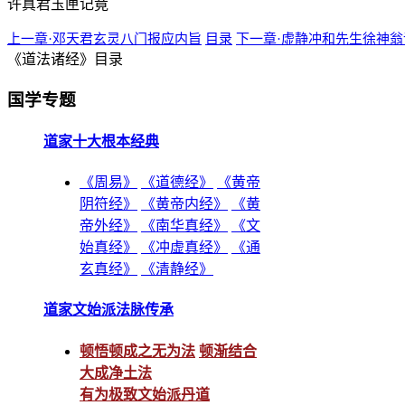
许真君玉匣记竟
上一章·邓天君玄灵八门报应内旨
目录
下一章·虚静冲和先生徐神翁
《道法诸经》目录
国学专题
道家十大根本经典
《周易》
《道德经》
《黄帝
阴符经》
《黄帝内经》
《黄
帝外经》
《南华真经》
《文
始真经》
《冲虚真经》
《通
玄真经》
《清静经》
道家文始派法脉传承
顿悟顿成之无为法
顿渐结合
大成净土法
有为极致文始派丹道