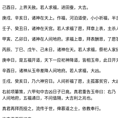
己酉日，上界天赦。若人求福，进田蚕，大吉。
庚戌、辛亥日，诸神在天上。作福，河泊道使，小小祈福，半
壬子、癸丑日，诸神在天宫。若人求福了愿，拜章上表，主杀
甲寅、乙卯日，诸神在人间地府。求福上章，拜表酬恩，了愿
丙辰、丁巳、戊午、己未日，诸神在天。若人求福，祭祀人家
庚申日，是五福开道，天下一应祀神降道，皆相玉帝，此日开
辛酉日，诸神从玉帝差降人间地府。若人求福，大凶。
壬戌、癸亥日，乃六神穷日。人间祈福了愿，主孤寡贫穷，大
右前项纂策，六甲旬中吉凶日子已竟。真君重告玉帝曰：右乃
人间地府，五福通日，不问值隔，大吉利之兆也。
真君再拜而授之，流传于世，俾慕道之士，依教奉行。