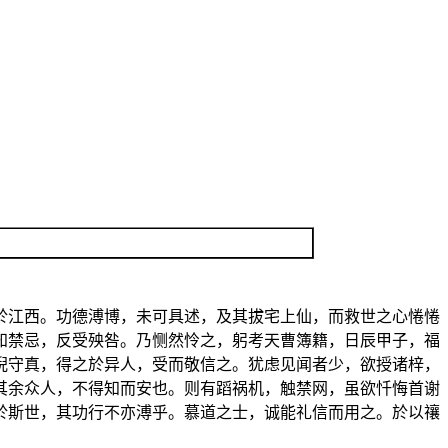
於江西。功德溥博，未可具述，及其拔宅上仙，而救世之心惓惓
知禁忌，反受殃咎。乃恻然怜之，躬考天曹簿籍，日辰甲子，福
倪守真，得之於异人，受而敬信之。犹虑见闻者少，欲授诸梓，
其余众人，不得知而安也。则有蹈祸机，触禁网，虽欲忏悔首谢
於斯世，其功行不亦溥乎。慕道之士，诚能礼信而用之。於以禳