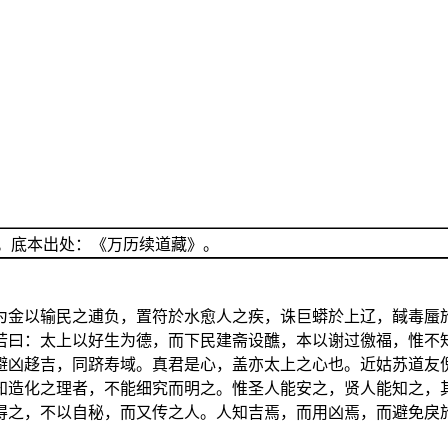
。底本出处：《万历续道藏》。
为金以输民之逋负，置符於水愈人之疾，诛巨蟒於上辽，馘毒蜃
若曰：太上以好生为德，而下民建斋设醮，本以谢过徼福，惟不
避凶趍吉，同跻寿域。真君是心，盖亦太上之心也。近姑苏道友
知造化之理者，不能细究而明之。惟圣人能安之，贤人能知之，
得之，不以自秘，而又传之人。人知吉焉，而用凶焉，而避免戾