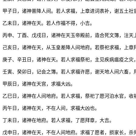
甲子日，诸神普降人间。若人求福，上章进词表补，谢五土社
乙未日，诸神在天。若人作福不得，小吉。
丙申、丁酉、戊戌日，诸神在天玉帝殿前，造合死文簿，注天
己亥日，诸神在天，从玉皇差降人间地府。若祭祀求福，上章
庚子、辛丑日，诸神在天。若人求福祭祀，主见疾病瘟疫之灾
壬寅、癸卯日，记会之簿。若人求福许愿，谢天地人间六畜，
甲辰日，诸神在天宫，求福大凶。
乙巳日，诸神在人间地府。若人求福，祭祀了愿河泊水官，收
丙午日，诸神在天，不在人间，求福大凶也。
丁未日，诸神在地府。若人求福，了愿拜章，大吉。
戊申日，诸神在天，不在人间地府。求福了愿者，损家长，杀