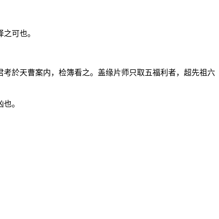
择之可也。
君考於天曹案内，检簿看之。盖缘片师只取五福利者，超先祖六
凶也。
。