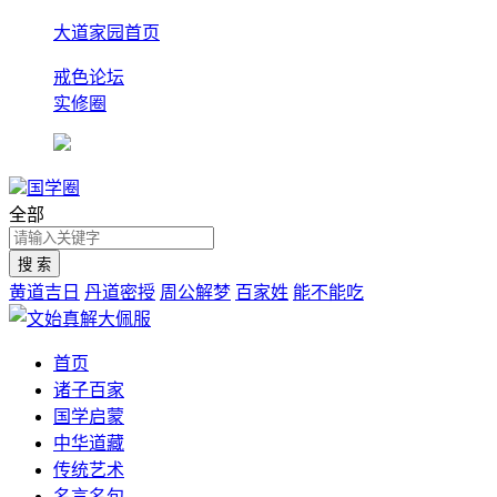
大道家园首页
戒色论坛
实修圈
国学圈
全部
黄道吉日
丹道密授
周公解梦
百家姓
能不能吃
首页
诸子百家
国学启蒙
中华道藏
传统艺术
名言名句