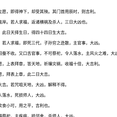
立愿，即得神下，却受其殃。其门首用辰时，则吉利。
直岸。若人求福，返诸横祸及杀人，三日大凶也。
。此日天择生日，得四十四日生大吉。
。若人求福，即死三代，子孙穷之迯散，主官事，大凶。
田蚕不收。又口舌官事，不可祭祀，令人落水，主风火之难，大
愿，上表拜章，答天地，祈禳灾祸，收福十倍，大吉利。
愿，拜表上章，此二日大吉。
大吉。若咒咀天地，大凶，解释不得。
人落水，死损师人，大凶。
饮食小可，用之平，吉利也。
福祭祀，主疾病，损邻舍，杀师人，大凶。