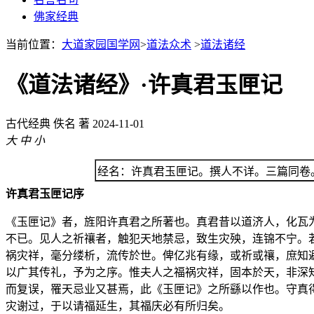
佛家经典
当前位置：
大道家园国学网
>
道法众术
>
道法诸经
《道法诸经》·许真君玉匣记
古代经典
佚名 著
2024-11-01
大
中
小
经名：许真君玉匣记。撰人不详。三篇同卷
许真君玉匣记序
《玉匣记》者，旌阳许真君之所著也。真君昔以道济人，化瓦
不已。见人之祈禳者，触犯天地禁忌，致生灾殃，连锦不宁。
祸灾祥，毫分缕析，流传於世。俾亿兆有缘，或祈或禳，庶知
以广其传礼，予为之序。惟夫人之福祸灾祥，固本於天，非深
而复误，罹天忌业又甚焉，此《玉匣记》之所繇以作也。守真
灾谢过，于以请福延生，其福庆必有所归矣。