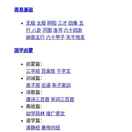
周易基础
无极
太极
阴阳
三才
四象
五
行
八卦
河图
洛书
六十四卦
纳音五行
六十甲子
天干地支
国学启蒙
启蒙篇：
三字经
百家姓
千字文
训诫篇：
弟子规
论语
朱子家训
诗歌篇：
唐诗三百首
宋词三百首
典故篇：
幼学琼林
增广贤文
道学篇：
清静经
黄帝内经