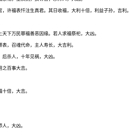
官，许福表忏注生真君。其日收福，大利十倍，利益子孙，吉利
上天下万民罪福善恶因缘。若人求福祭祀，大凶。
拜表，召魂代命，主人寿长，大吉利。
，后杀人，十年见祸，大凶。
用之百事大吉。
福十倍，大吉。
师人，大凶。