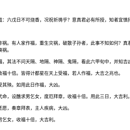
载：六戊日不可烧香，况祝祈祷乎？意真君必有所授，知者宜慎
作祸。有人家作福，重生灾祸，破散子孙者，此事不知如何？真
殃祸。
福，其法不问天隔、地隔、神隔、鬼隔，看此六甲旬中，并知吉
收福十倍。皆得计都星在天上受福，若人作福，大吉之兆也。
受其殃。如用此日作福，大凶。
代命，设醮求男乞女，度厄拜章，收福十倍。用此三日，大吉利
还愿，奏章拜表，主人疾病，大凶。
男乞女，收福十倍，大吉利。