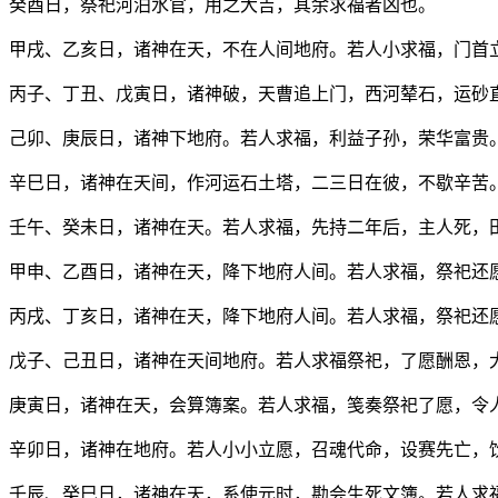
癸酉日，祭祀河泊水官，用之大吉，其余求福者凶也。
甲戌、乙亥日，诸神在天，不在人间地府。若人小求福，门首
丙子、丁丑、戊寅日，诸神破，天曹追上门，西河辇石，运砂
己卯、庚辰日，诸神下地府。若人求福，利益子孙，荣华富贵
辛巳日，诸神在天间，作河运石土塔，二三日在彼，不歇辛苦
壬午、癸未日，诸神在天。若人求福，先持二年后，主人死，
甲申、乙酉日，诸神在天，降下地府人间。若人求福，祭祀还
丙戌、丁亥日，诸神在天，降下地府人间。若人求福，祭祀还
戊子、己丑日，诸神在天间地府。若人求福祭祀，了愿酬恩，
庚寅日，诸神在天，会算簿案。若人求福，笺奏祭祀了愿，令
辛卯日，诸神在地府。若人小小立愿，召魂代命，设赛先亡，
壬辰、癸巳日，诸神在天，系使元时，勘会生死文簿。若人求