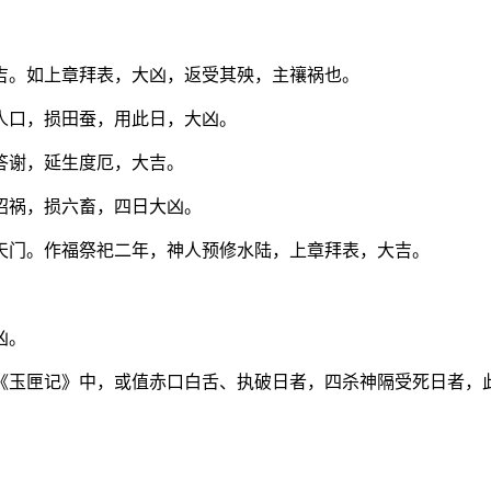
吉。如上章拜表，大凶，返受其殃，主禳祸也。
人口，损田蚕，用此日，大凶。
答谢，延生度厄，大吉。
招祸，损六畜，四日大凶。
天门。作福祭祀二年，神人预修水陆，上章拜表，大吉。
凶。
《玉匣记》中，或值赤口白舌、执破日者，四杀神隔受死日者，