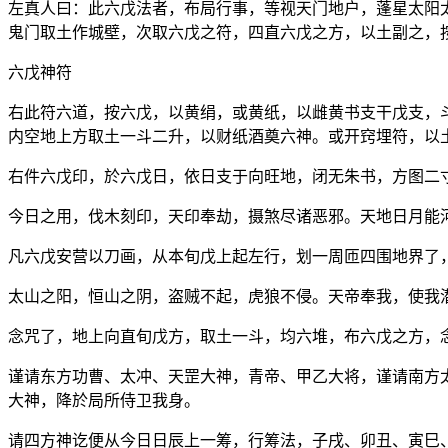
左真人曰：此六戊法者，布局行事，等视天门地户，蓬星太阳
鬼门取土作城壁，次取六戊之符，四直六戊之方，以土副之，
六戊神符
右此符六道，按六戊，以黄绢，或黄纸，以雌黄书支干戊支，
内空地上方取土一斗二升，以财纸酒奠六神。或开窍埋符，以
右件六戊印，於六戊日，依日支于向旺地，闭无朱书，方图二
今日之用，伐木刻印，天印奉劫，摄煞尽诸恶邪。天地日月能
凡六戊安营以刀画，从本旬戊上起左行，划一周匝四围地界了
太山之阳，恒山之阴，盗贼不起，虎狼不侵。天帝奉我，使我
念咒了，地上向直旬戊方，取土一斗，均六堆，布六戊之方，
谨请东方功曹、太冲、天罡大神，青帝、甲乙大将，谨请南方
大神，降於局所侍卫我身。
请四方神讫便从今日日辰上一筹，行筹法，子戌、卯丑、寅巳