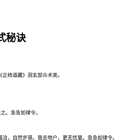
式秘诀
《正统道藏》洞玄部众术类。
怯之。急急如律令。
福洽，自然步驿。我去地户，更无忧窒。急急如律令。