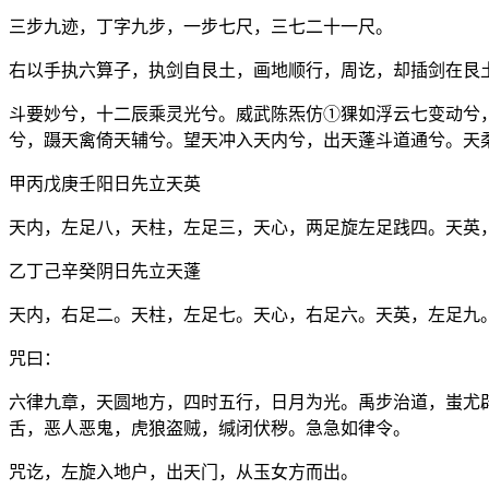
三步九迹，丁字九步，一步七尺，三七二十一尺。
右以手执六算子，执剑自艮土，画地顺行，周讫，却插剑在艮
斗要妙兮，十二辰乘灵光兮。威武陈炁仿①猓如浮云七变动兮
兮，蹑天禽倚天辅兮。望天冲入天内兮，出天蓬斗道通兮。天
甲丙戊庚壬阳日先立天英
天内，左足八，天柱，左足三，天心，两足旋左足践四。天英
乙丁己辛癸阴日先立天蓬
天内，右足二。天柱，左足七。天心，右足六。天英，左足九
咒曰：
六律九章，天圆地方，四时五行，日月为光。禹步治道，蚩尤
舌，恶人恶鬼，虎狼盗贼，缄闭伏秽。急急如律令。
咒讫，左旋入地户，出天门，从玉女方而出。