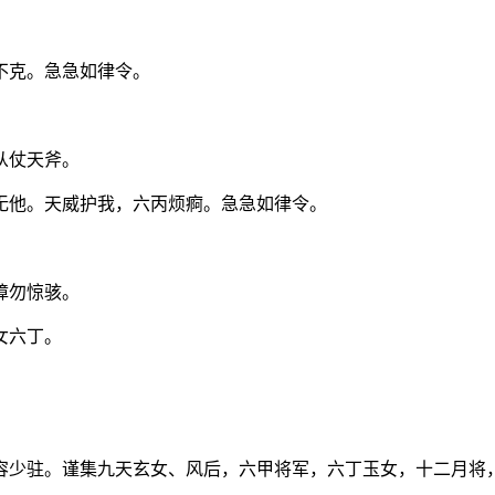
不克。急急如律令。
从仗天斧。
无他。天威护我，六丙烦痾。急急如律令。
障勿惊骇。
女六丁。
。
容少驻。谨集九天玄女、风后，六甲将军，六丁玉女，十二月将