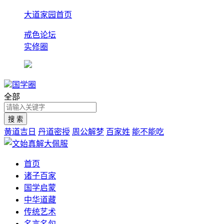
大道家园首页
戒色论坛
实修圈
国学圈
全部
黄道吉日
丹道密授
周公解梦
百家姓
能不能吃
首页
诸子百家
国学启蒙
中华道藏
传统艺术
名言名句