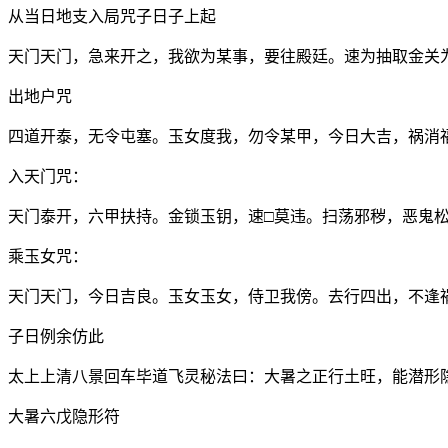
从当日地支入局咒子日子上起
天门天门，急来开之，我欲为某事，要往殿廷。速为抽取金关
出地户咒
四道开泰，无令屯塞。玉女度我，勿令某甲，今日大吉，祸消
入天门咒：
天门泰开，六甲扶持。金锁玉钥，速□莫违。扫荡邪秽，恶鬼
乘玉女咒：
天门天门，今日吉良。玉女玉女，侍卫我傍。去行四出，不逢
子日例余仿此
太上上清八景回车毕道飞灵秘法曰：大暑之正行土旺，能潜形
大暑六戊隐形符