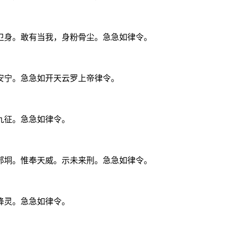
卫身。敢有当我，身粉骨尘。急急如律令。
安宁。急急如开天云罗上帝律令。
九征。急急如律令。
郊垌。惟奉天威。示未来刑。急急如律令。
降灵。急急如律令。