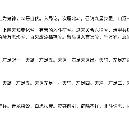
土为鬼神，众恶自伏。入局讫，次履北斗，召请九星步罡，口逐
，上应天知变化兮，有吉凶入斗宿兮。过天关合六律兮，治甲兵
柔险万恶珍兮，百鬼废添福禄兮。留后世入杳冥兮，千万岁。急
，左足起一，天禽，左足五。天蓬，右足天蓬出。天辅，左足左
。天禽，左足五。天蓬左足一。天辅，左足四。天冲，左足三，
辟兵。青龙挟毂，白虎扶衰。荧惑前引，辟除不祥，北斗诛恶，