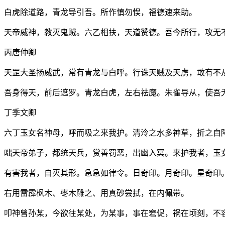
白虎除道路，青龙导引吾。所作慎勿悮，福德速来助。
天帝威神，教灭鬼贼。六乙相扶，天道赞德。吾今所行，攻无
丙唐仲卿
天罡大圣扬威武，常有青龙与白呼。行诛天贼及天虏，敢有不
吾身得天，前后遮罗。青龙白虎，左右祛魔。朱雀导从，使吾
丁季文卿
六丁玉女名神母，呼而吸之来我护。清泠之水多神草，折之自
咄天帝弟子，都统天兵，赏善罚恶，出幽入冥。来护我者，玉
有害我者，自灭其形。急急如律令。日奇印。月奇印。星奇印
右用雷霹枫木、枣木雕之、用真砂尝拭，在内佩带。
叩神曾孙某，今欲往某处，为某事，事在窘促，祸在顷刻，不