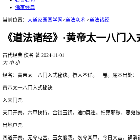
佛家经典
当前位置：
大道家园国学网
>
道法众术
>
道法诸经
《道法诸经》·黄帝太一八门入
古代经典
佚名 著
2024-11-01
大
中
小
经名：黄帝太一八门入式秘诀。撰人不详。一卷。底本出处：
黄帝太一八门入式秘诀
入天门咒
天门开泰，六甲扶持，金锁玉钥，速□莫违。扫荡邪秽，恶鬼
出地户咒
四道开泰，无令屯塞。玉女度我，勿令某甲，今日大吉，祸消