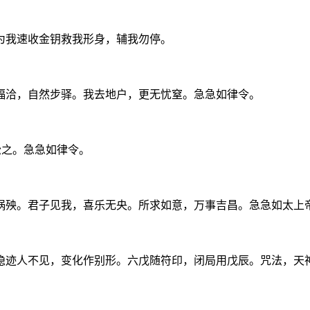
为我速收金钥救我形身，辅我勿停。
福洽，自然步驿。我去地户，更无忧窒。急急如律令。
松之。急急如律令。
祸殃。君子见我，喜乐无央。所求如意，万事吉昌。急急如太上
隐迹人不见，变化作别形。六戊随符印，闭局用戊辰。咒法，天