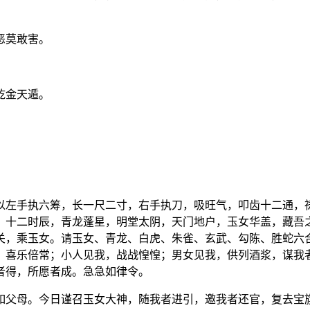
恶莫敢害。
乾金天遁。
以左手执六筹，长一尺二寸，右手执刀，吸旺气，叩齿十二通，
，十二时辰，青龙蓬星，明堂太阴，天门地户，玉女华盖，藏吾
关，乘玉女。请玉女、青龙、白虎、朱雀、玄武、勾陈、胜蛇六
，喜乐倍常；小人见我，战战惶惶；男女见我，供列酒浆，谋我
者得，所愿者成。急急如律令。
如父母。今日谨召玉女大神，随我者进引，邀我者还官，复去宝