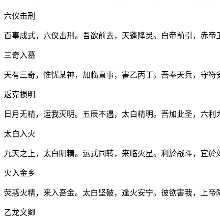
六仪击刑
百事成式，六仪击刑。吾欲前去，天蓬降灵。白帝前引，赤帝
三奇入墓
天有三奇，惟忧某神，加临直事，害乙丙丁。吾奉天兵，守符
返克损明
日月无精，运我灭明。五辰不遇，太白精明。吾加此圣，六利
太白入火
九天之上，太白阴精。运式同转，来临火星。利於战斗，宜於
火入金乡
荧惑火精，来入吾金。太白坚破，逢火安宁。彼欲害我，上帝
乙龙文卿