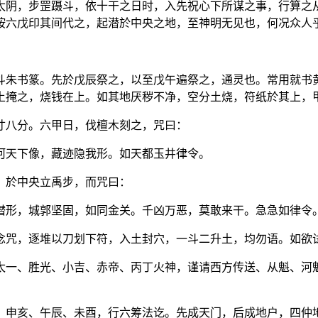
太阴，步罡蹑斗，依十干之日时，入先祝心下所谋之事，行算之
按六戊印其间代之，起潜於中央之地，至神明无见也，何况众人
斗朱书篆。先於戊辰祭之，以至戊午遍祭之，通灵也。常用就书
土掩之，烧钱在上。如其地厌秽不净，空分土烧，符纸於其上，
寸八分。六甲日，伐檀木刻之，咒曰：
河天下像，藏迹隐我形。如天都玉井律令。
，於中央立禹步，而咒曰：
潜形，城郭坚固，如同金关。千凶万恶，莫敢来干。急急如律令
念咒，逐堆以刀划下符，入土封穴，一斗二升土，均勿语。如欲
太一、胜光、小吉、赤帝、丙丁火神，谨请西方传送、从魁、河
、申亥、午辰、未酉，行六筹法讫。先成天门，后成地户，四仲