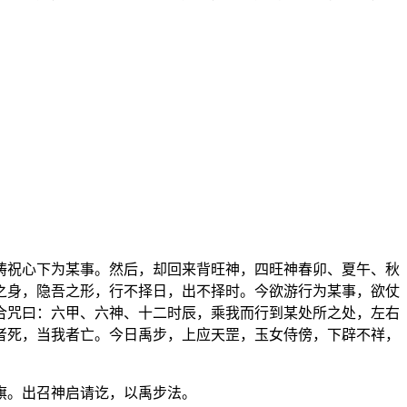
祷祝心下为某事。然后，却回来背旺神，四旺神春卯、夏午、秋
之身，隐吾之形，行不择日，出不择时。今欲游行为某事，欲仗
合咒曰：六甲、六神、十二时辰，乘我而行到某处所之处，左右
者死，当我者亡。今日禹步，上应天罡，玉女侍傍，下辟不祥，
旗。出召神启请讫，以禹步法。