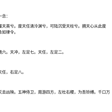
一念：
履天英兮。度天任清泠渊兮，可陆沉受天柱兮。拥天心从此度
急如律令。
跷六。天冲，左足七。天任，左足二。
天任，右足八。
灭去凶殃。五神侍卫，周游四方，左杜右稷，为吾铃缚。千口万