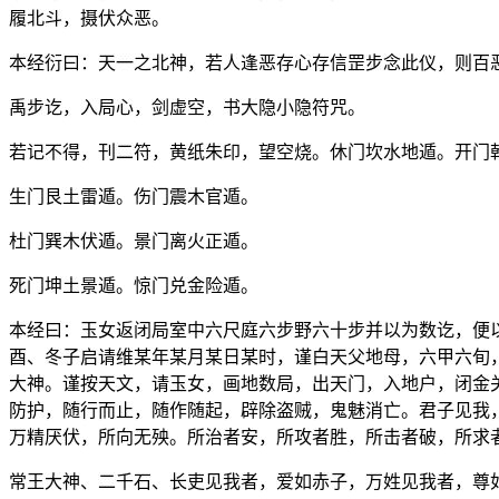
履北斗，摄伏众恶。
本经衍曰：天一之北神，若人逢恶存心存信罡步念此仪，则百
禹步讫，入局心，剑虚空，书大隐小隐符咒。
若记不得，刊二符，黄纸朱印，望空烧。休门坎水地遁。开门
生门艮土雷遁。伤门震木官遁。
杜门巽木伏遁。景门离火正遁。
死门坤土景遁。惊门兑金险遁。
本经曰：玉女返闭局室中六尺庭六步野六十步并以为数讫，便
酉、冬子启请维某年某月某日某时，谨白天父地母，六甲六旬
大神。谨按天文，请玉女，画地数局，出天门，入地户，闭金
防护，随行而止，随作随起，辟除盗贼，鬼魅消亡。君子见我
万精厌伏，所向无殃。所治者安，所攻者胜，所击者破，所求
常王大神、二千石、长吏见我者，爱如赤子，万姓见我者，尊