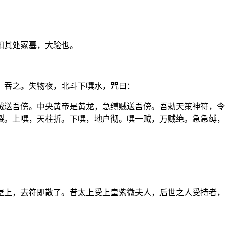
知其处冢墓，大验也。
，吞之。失物夜，北斗下噀水，咒曰：
贼送吾傍。中央黄帝是黄龙，急缚贼送吾傍。吾勑天策神符，令
裂。上噀，天柱折。下噀，地户彻。噀一贼，万贼绝。急急缚，
屋上，去符即散了。昔太上受上皇紫微夫人，后世之人受持者，