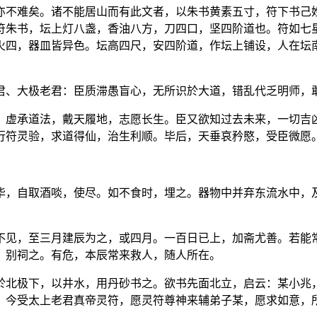
亦不难矣。诸不能居山而有此文者，以朱书黄素五寸，符下书己
符朱书，坛上灯八盏，香油八方，刀四口，坚四阶道也。符如七
火四，器皿皆异色。坛高四尺，安四阶道，作坛上铺设，人在坛
君、大极老君：臣质滞愚盲心，无所识於大道，错乱代乏明师，
，虚承道法，戴天履地，志愿长生。臣又欲知过去未来，一切吉
行符灵验，求道得仙，治生利顺。毕后，天垂哀矜愍，受臣微愿
毕，自取酒啖，使尽。如不食时，埋之。器物中并弃东流水中，
不见，至三月建辰为之，或四月。一百日已上，加斋尤善。若能
，别祠之。有危，本辰常来救人，随人所在。
於北极下，以井水，用丹砂书之。欲书先面北立，启云：某小兆
。今受太上老君真帝灵符，愿灵符尊神来辅弟子某，愿求如意，