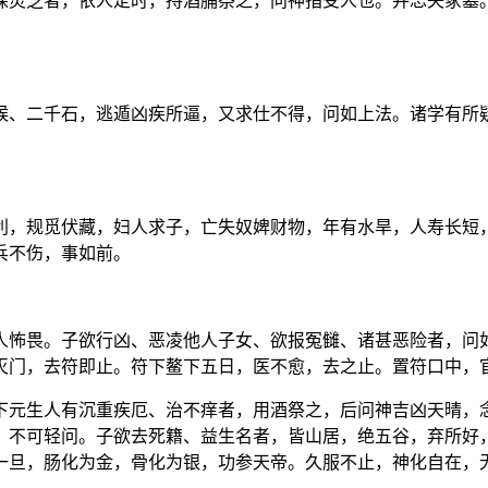
探灵芝者，依人定时，持酒脯祭之，问神指受人也。并忘失冢墓
候、二千石，逃遁凶疾所逼，又求仕不得，问如上法。诸学有所
利，规觅伏藏，妇人求子，亡失奴婢财物，年有水旱，人寿长短
兵不伤，事如前。
人怖畏。子欲行凶、恶凌他人子女、欲报冤雠、诸甚恶险者，问
灭门，去符即止。符下鳌下五日，医不愈，去之止。置符口中，
下元生人有沉重疾厄、治不痒者，用酒祭之，后问神吉凶天晴，
，不可轻问。子欲去死籍、益生名者，皆山居，绝五谷，弃所好
一旦，肠化为金，骨化为银，功参天帝。久服不止，神化自在，