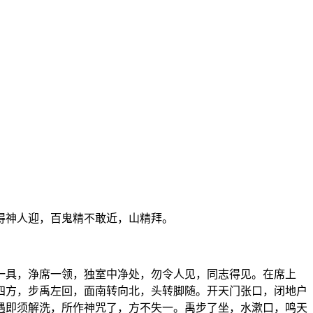
得神人迎，百鬼精不敢近，山精拜。
一具，浄席一领，独室中净处，勿令人见，同志得见。在席上
四方，步禹左回，面南转向北，头转脚随。开天门张口，闭地户
遇即须解洗，所作神咒了，方不失一。禹步了坐，水漱口，鸣天