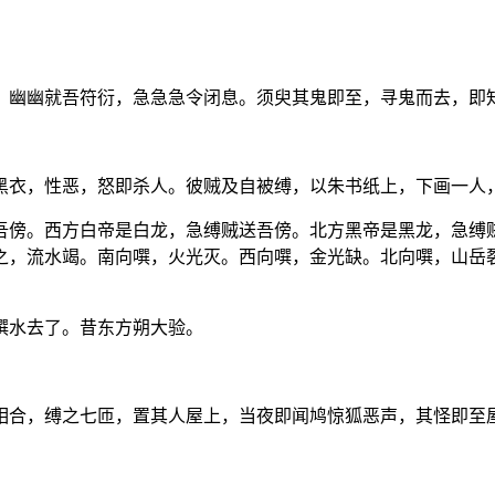
：幽幽就吾符衍，急急急令闭息。须臾其鬼即至，寻鬼而去，即
黑衣，性恶，怒即杀人。彼贼及自被缚，以朱书纸上，下画一人
吾傍。西方白帝是白龙，急缚贼送吾傍。北方黑帝是黑龙，急缚
之，流水竭。南向噀，火光灭。西向噀，金光缺。北向噀，山岳
噀水去了。昔东方朔大验。
相合，缚之七匝，置其人屋上，当夜即闻鸠惊狐恶声，其怪即至
。