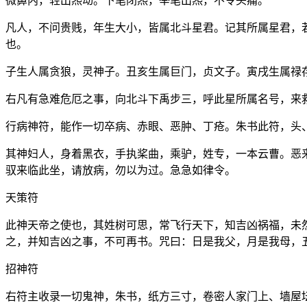
微鼻内，轻出炁动。下笔闭炁，举笔出炁，不令头痛。
凡人，不问贵贱，年生大小，皆属北斗星君。记其所属星君，
也。
子生人属贪狼，灵神子。丑亥生属巨门，贞文子。寅戌生属禄
右凡有急难危厄之事，向北斗下禹步三，呼此星所属名号，来
行病神符，能作一切卒病、赤眼、恶肿、丁疮。朱书此符，头
其神妇人，身着黑衣，手执桨曲，乘驴，姓专，一本云曹。恶
驭来临此坐，请放病，勿以为过。急急如律令。
天策符
此神天帝之使也，其姓树可思，常飞行天下，知吉凶祸福，未
之，并知吉凶之事，不可再书。咒曰：日是我父，月是我母，
招神符
右符主收录一切鬼神，朱书，纸方三寸，卷密人家门上、墙屋