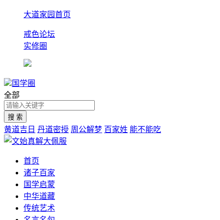
大道家园首页
戒色论坛
实修圈
国学圈
全部
黄道吉日
丹道密授
周公解梦
百家姓
能不能吃
首页
诸子百家
国学启蒙
中华道藏
传统艺术
名言名句