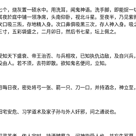
七个，烧灰置一硕水中。用洗耳，闻鬼神语。洗手脚，即能捉一
其夜於庭中铺一领净席，头南仰卧，视北斗星。至夜半，乃见紫
次口吸三炁，存地精入身。次口鼻俱吸黑三次，存人神入身。吸
三寸，五彩袋盛之，二月卯日，然后书七星，坛上佩之。
受知天下盛衰、帝王治否、与兵相攻，已知执仇边敌，及自兴兵
役由人。若不须，去符即散。欲知鬼名便问，立知。
月晦日夜，密处将弓一张、箭一只、刀一口，并持酒念，神立至
田宅安危、习学道术及家子孙与外人奸邪，问之通说也。