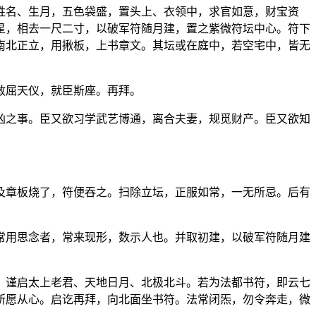
姓名、生月，五色袋盛，置头上、衣领中，求官如意，财宝资
星，相去一尺二寸，以破军符随月建，置之紫微符坛中心。符下
南北正立，用揪板，上书章文。其坛或在庭中，若空宅中，皆无
敢屈天仪，就臣斯座。再拜。
凶之事。臣又欲习学武艺博通，离合夫妻，规觅财产。臣又欲知
。
及章板烧了，符便吞之。扫除立坛，正服如常，一无所忌。后有
常用思念者，常来现形，数示人也。并取初建，以破军符随月建
，谨启太上老君、天地日月、北极北斗。若为法都书符，即云七
所愿从心。启讫再拜，向北面坐书符。法常闭炁，勿令奔走，微