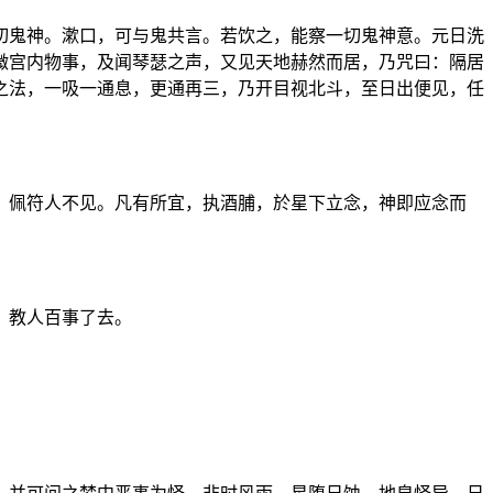
切鬼神。漱口，可与鬼共言。若饮之，能察一切鬼神意。元日洗
微宫内物事，及闻琴瑟之声，又见天地赫然而居，乃咒曰：隔居
之法，一吸一通息，更通再三，乃开目视北斗，至日出便见，任
，佩符人不见。凡有所宜，执酒脯，於星下立念，神即应念而
，教人百事了去。