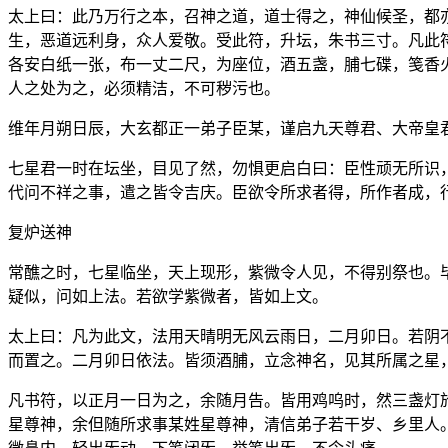
太上曰：此乃万行之本，召神之道，道士得之，神仙候圣，都
生，恶道远利身，众人爱敬。受此符，升坛，朱书三寸。凡此
各安白纸一张，布一丈二尺，为座位，酒五盏，脯七碟，笺香
人之处为之，必须精洁，不可秽污也。
维年月朔日辰，大玄都正一弟子臣某，谨启九天尊君、大帝皇
七星君一时在坛坐，目见了然，勿惧更启白曰：臣性顽无所识
代问不祥之事，遣之皆令吉庆。臣欲令所求者得，所作者成，
复炉送神
常醮之时，七星临坐，天上现形，紫微令人见，不得别祭也。
疑似，问如上法。若欲学紫微者，皆如上文。
太上曰：凡为此文，法用天晴明无风云雨日，二月卯日。若阴
而置之。二月卯日依法。皆须酒脯，立念神名，见其所属之星
凡书符，以正月一日为之，余随月告。皆用鸡呜时，然三盏灯
星尊神，余但随所求事某姓星尊神，清信弟子若干岁、乡里人