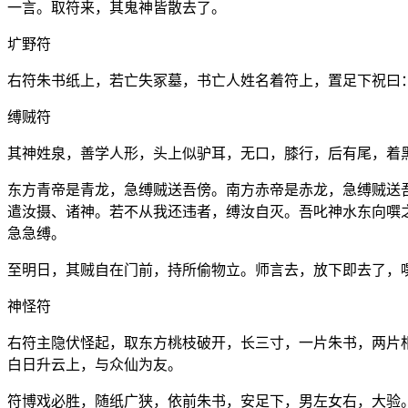
一言。取符来，其鬼神皆散去了。
圹野符
右符朱书纸上，若亡失冢墓，书亡人姓名着符上，置足下祝曰
缚贼符
其神姓泉，善学人形，头上似驴耳，无口，膝行，后有尾，着
东方青帝是青龙，急缚贼送吾傍。南方赤帝是赤龙，急缚贼送
遣汝摄、诸神。若不从我还违者，缚汝自灭。吾叱神水东向噀
急急缚。
至明日，其贼自在门前，持所偷物立。师言去，放下即去了，
神怪符
右符主隐伏怪起，取东方桃枝破开，长三寸，一片朱书，两片
白日升云上，与众仙为友。
符博戏必胜，随纸广狭，依前朱书，安足下，男左女右，大验