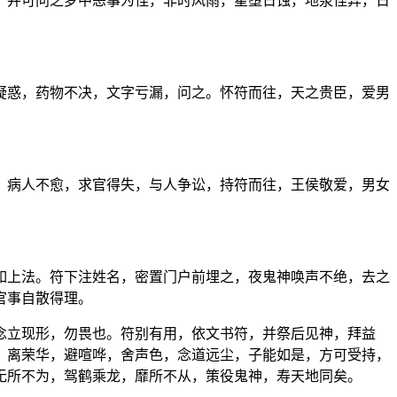
。并可问之梦中恶事为怪，非时风雨，星堕日蚀，地泉怪异，日
疑惑，药物不决，文字亏漏，问之。怀符而往，天之贵臣，爱男
，病人不愈，求官得失，与人争讼，持符而往，王侯敬爱，男女
如上法。符下注姓名，密置门户前埋之，夜鬼神唤声不绝，去之
官事自散得理。
念立现形，勿畏也。符别有用，依文书符，并祭后见神，拜益
，离荣华，避喧哗，舍声色，念道远尘，子能如是，方可受持，
无所不为，驾鹤乘龙，靡所不从，策役鬼神，寿天地同矣。