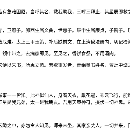
若有急难困厄，当呼其名，救我助我，三呼三拜止，其星辰即救
存，卫府子。卯酉生属文曲，世惠子。辰申生属廉贞，子衡子。
救厄难。太上三甲玉策，补后缺前文，在上清秘法册内，切记检
、领中带之，去病家即见。至见之，香饼食祭，不用酒肉。
来便以朱书，所患立愈。若欲重发者，青绢墨书姓名，置灶中烧
然事一一皆知。此神似仙人，身着天衣，戴花冠，乘云飞行，能
五星是我兄弟，太一是我朋友。吾用天策神符，摄伏一切神鬼。
坛隙之中，亦勿令人知见。师来未坐，其家亲丈人，一切并来，