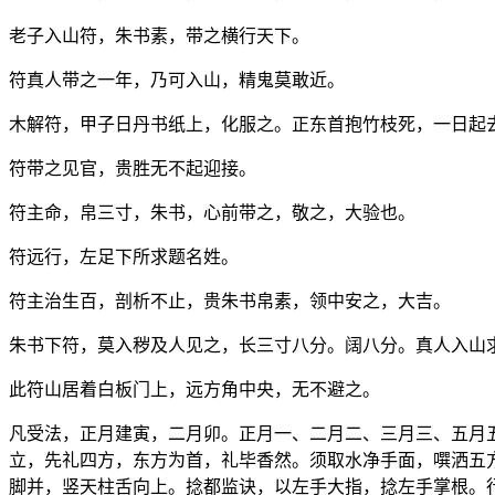
老子入山符，朱书素，带之横行天下。
符真人带之一年，乃可入山，精鬼莫敢近。
木解符，甲子日丹书纸上，化服之。正东首抱竹枝死，一日起
符带之见官，贵胜无不起迎接。
符主命，帛三寸，朱书，心前带之，敬之，大验也。
符远行，左足下所求题名姓。
符主治生百，剖析不止，贵朱书帛素，领中安之，大吉。
朱书下符，莫入秽及人见之，长三寸八分。阔八分。真人入山
此符山居着白板门上，远方角中央，无不避之。
凡受法，正月建寅，二月卯。正月一、二月二、三月三、五月
立，先礼四方，东方为首，礼毕香然。须取水净手面，噀洒五
脚并，竖天柱舌向上。捻都监诀，以左手大指，捻左手掌根。