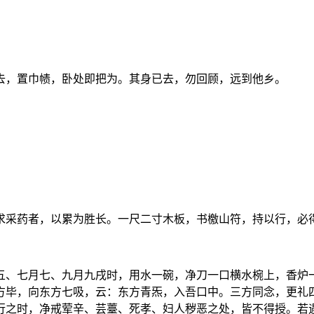
去，置巾帻，卧处即把为。其身已去，勿回顾，远到他乡。
求采药者，以累为胜长。一尺二寸木板，书檄山符，持以行，必
五、七月七、九月九戌时，用水一碗，净刀一口横水椀上，香炉
方毕，向东方七吸，云：东方青炁，入吾口中。三方同念，更礼
行之时，净戒荤辛、芸薹、死孝、妇人秽恶之处，皆不得授。若