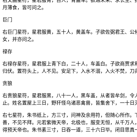
右文曲星符，星君服青，百人，青盖车。欲通未来、求长生、
月薄食，皆可问之。
巨门
右巨门星符，星君服黄，五十人，黄盖车。子欲佐弼君王、公
女，并亦问之。
禄存
右禄存星符，星君服上青下白，二十人，车盖白。子欲商贾求
归伏。置符头上，人不见。安足下，入水不溺，入火不焚，刀
贪狼
右贵狼星符，星君服黑，八十一人，黑车盖，从者皆牟剑，令
止。姓名置屋上三日，野犴怪乌诸恶禽兽，皆集舍下，一十日
右七星符，朱书纸上，方三寸，问神及余用符，但随心所作。
善，不见不拜。元若紫微天帝，北极也，服变无恒，从千万人
得预天帝也。朱书素三寸，日吞一道，三十六日毕。闭目思真