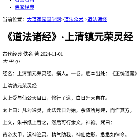
佛家经典
当前位置：
大道家园国学网
>
道法众术
>
道法诸经
《道法诸经》·上清镇元荣灵经
古代经典
佚名 著
2024-11-01
大
中
小
经名：上清镇元荣灵经。撰人。一卷。底本出处：《正统道藏
上清镇元荣灵经
太上受与仙公天目山，修行了道，白日升天自在。
太上曰：凡为通灵，此法元日为始，余随所月建，而作其方。
上文，朱书纸上吞之，然后可行余文，神验。咒曰：
黄帝太甲，运神追灵。精气助我，神仙佐形。急急如律令。