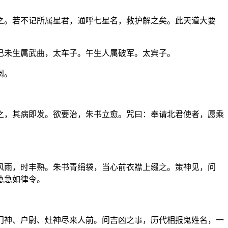
之。若不记所属星君，通呼七星名，救护解之矣。此天道大要
巳未生属武曲，太车子。午生人属破军。太宾子。
阅。
之，其病即发。欲要治，朱书立愈。咒曰：奉请北君使者，愿乘
风雨，时丰熟。朱书青绢袋，当心前衣襟上缀之。策神见，问
急急如律令。
门神、户尉、灶神尽来人前。问吉凶之事，历代相报鬼姓名，一