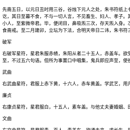
先斋五日，以元日丑时用三谷，谷烛下元人之处，朱书符纸上
讫，其日至暮不食，不与一切人言，不见畜生、妇人、孝子。
小人，至紫微帝君。毕，便闭目，鼻吸炁三次，存天炁入身。
食斋戒。至二月建卯，立坛为下法，合明天帝日二讳，朱书符
破军
右破军星符，星君朱服赤帻，朱阳从者二十五人，赤盖车。欲
至，不过五六句语。但所为事置口中唱集，鬼兵即应声至，使
武曲
右武曲星符，君服上赤下黄，十六人，赤车黄盖。学武艺，用
廉贞
右康贞星符，星君服白，十五人，素车盖。与他丈夫妻婚姻、
文曲