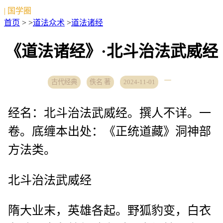
| 国学圈
首页
> >
道法众术
>
道法诸经
《道法诸经》·北斗治法武威经
古代经典
佚名 著
2024-11-01
经名：北斗治法武威经。撰人不详。一
卷。底缠本出处：《正统道藏》洞神部
方法类。
北斗治法武威经
隋大业末，英雄各起。野狐豹变，白衣