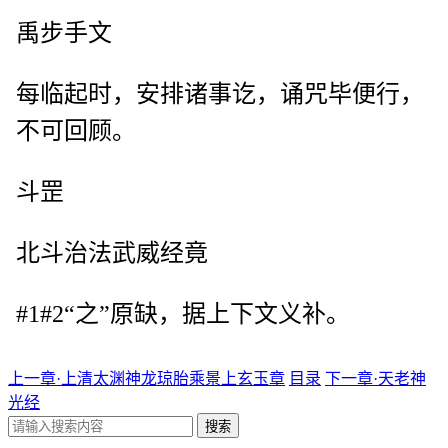
禹步手文
每临起时，安排诸事讫，诵咒毕便行，
不可回顾。
斗罡
北斗治法武威经竟
#1#2“之”原缺，据上下文义补。
上一章·上清太渊神龙琼胎乘景上玄玉章
目录
下一章·天老神
光经
搜索