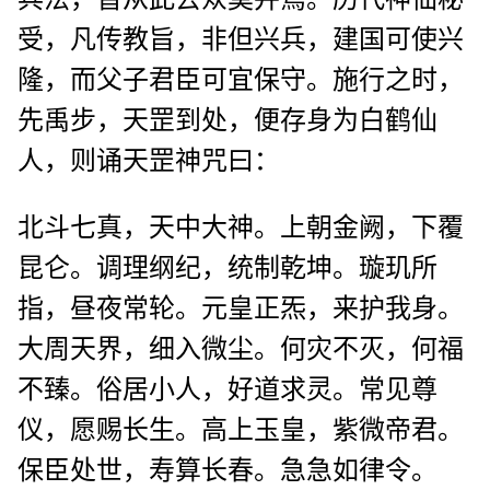
受，凡传教旨，非但兴兵，建国可使兴
隆，而父子君臣可宜保守。施行之时，
先禹步，天罡到处，便存身为白鹤仙
人，则诵天罡神咒曰：
北斗七真，天中大神。上朝金阙，下覆
昆仑。调理纲纪，统制乾坤。璇玑所
指，昼夜常轮。元皇正炁，来护我身。
大周天界，细入微尘。何灾不灭，何福
不臻。俗居小人，好道求灵。常见尊
仪，愿赐长生。高上玉皇，紫微帝君。
保臣处世，寿算长春。急急如律令。