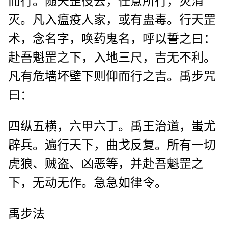
而行。随天罡役去，任意所行，灾消
灭。凡入瘟疫人家，或有蛊毒。行天罡
术，念名字，唤药鬼名，呼以誓之曰：
赴吾魁罡之下，入地三尺，吉无不利。
凡有危墙坏壁下则仰而行之吉。禹步咒
曰：
四纵五横，六甲六丁。禹王治道，蚩尤
辟兵。遍行天下，曲戈反复。所有一切
虎狼、贼盗、凶恶等，并赴吾魁罡之
下，无动无作。急急如律令。
禹步法