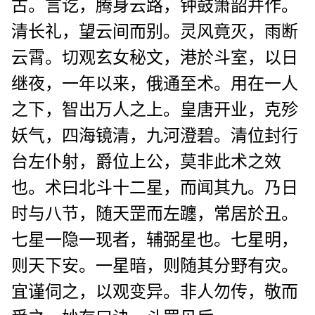
古。言讫，腾身云路，钟鼓箫韶并作。
清长礼，望云间而别。灵风竟灭，雨断
云霄。切观玄女秘文，港於斗室，以日
继夜，一年以来，俄通至术。用在一人
之下，智出万人之上。皇唐开业，克殄
妖气，四海镜清，九河澄碧。清位封行
台左仆射，爵位上公，莫非此术之效
也。术曰北斗十二星，而闻其九。乃日
时与八节，随天罡而左躔，常居於丑。
七星一隐一现者，辅弼星也。七星明，
则天下安。一星暗，则随其分野有灾。
宜谨伺之，以观变异。非人勿传，敬而