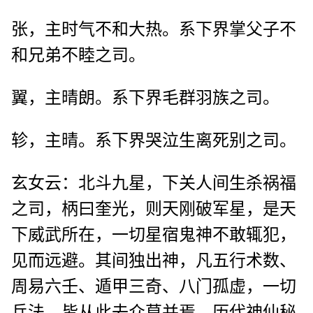
张，主时气不和大热。系下界掌父子不
和兄弟不睦之司。
翼，主晴朗。系下界毛群羽族之司。
轸，主晴。系下界哭泣生离死别之司。
玄女云：北斗九星，下关人间生杀祸福
之司，柄曰奎光，则天刚破军星，是天
下威武所在，一切星宿鬼神不敢辄犯，
见而远避。其间独出神，凡五行术数、
周易六壬、遁甲三奇、八门孤虚，一切
兵法，皆从此去众莫并焉。历代神仙秘