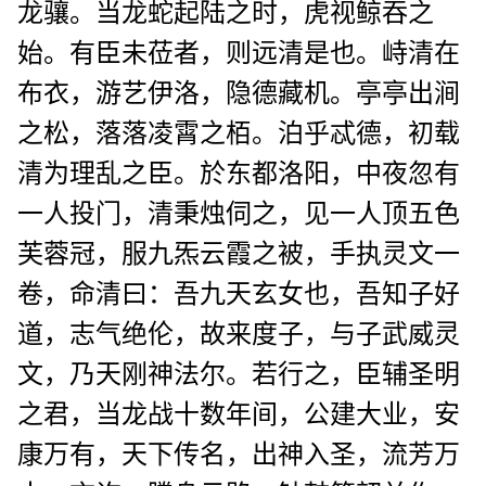
龙骧。当龙蛇起陆之时，虎视鲸吞之
始。有臣未莅者，则远清是也。峙清在
布衣，游艺伊洛，隐德藏机。亭亭出涧
之松，落落凌霄之栢。泊乎忒德，初载
清为理乱之臣。於东都洛阳，中夜忽有
一人投门，清秉烛伺之，见一人顶五色
芙蓉冠，服九炁云霞之被，手执灵文一
卷，命清曰：吾九天玄女也，吾知子好
道，志气绝伦，故来度子，与子武威灵
文，乃天刚神法尔。若行之，臣辅圣明
之君，当龙战十数年间，公建大业，安
康万有，天下传名，出神入圣，流芳万