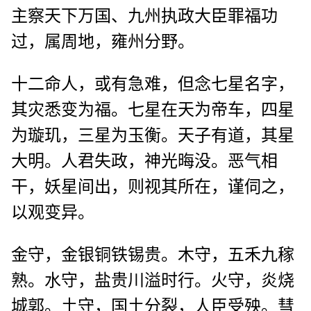
主察天下万国、九州执政大臣罪福功
过，属周地，雍州分野。
十二命人，或有急难，但念七星名字，
其灾悉变为福。七星在天为帝车，四星
为璇玑，三星为玉衡。天子有道，其星
大明。人君失政，神光晦没。恶气相
干，妖星间出，则视其所在，谨伺之，
以观变异。
金守，金银铜铁锡贵。木守，五禾九稼
熟。水守，盐贵川溢时行。火守，炎烧
城郭。土守，国土分裂，人臣受殃。彗