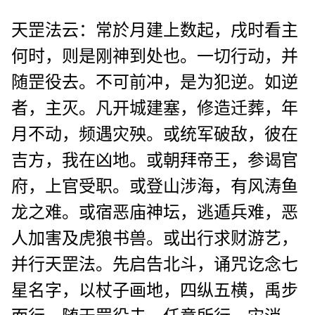
天罡法云：常於月建上数起，戌时看主
何时，则是刚神到处也。一切行动，并
随罡役去。不可前冲，是为犯逆。如逆
者，主灭。凡开城建塞，修造迁葬，年
月不动，频遇灾殃。或统军破敌，彼在
吉方，我在凶地。或朝拜帝王，参谒官
府，上官受职。或登山涉海，有风涛鱼
龙之难。或宿恶庙神坛，逃遁兵难，恶
人加害及虎狼书兽。或出行求财游艺，
并行天罡法。先启告北斗，诵咒讫念七
星名字，以杖子画地，四纵五横，禹步