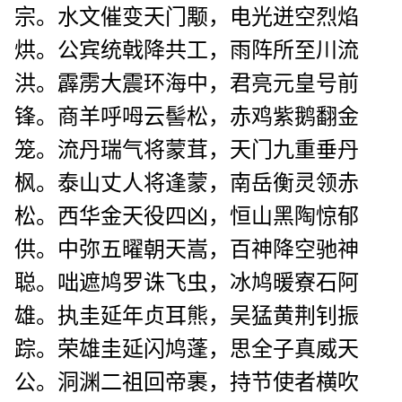
宗。水文催变天门颙，电光迸空烈焰
烘。公宾统戟降共工，雨阵所至川流
洪。霹雳大震环海中，君亮元皇号前
锋。商羊呼呣云髻松，赤鸡紫鹅翻金
笼。流丹瑞气将蒙茸，天门九重垂丹
枫。泰山丈人将逢蒙，南岳衡灵领赤
松。西华金天役四凶，恒山黑陶惊郁
供。中弥五曜朝天嵩，百神降空驰神
聪。咄遮鸠罗诛飞虫，冰鸠暖寮石阿
雄。执圭延年贞耳熊，吴猛黄荆钊振
踪。荣雄圭延闪鸠蓬，思全子真威天
公。洞渊二祖回帝裹，持节使者横吹