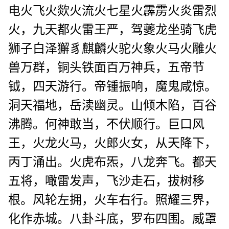
电火飞火欻火流火七星火霹雳火炎雷烈
火，九天都火雷王严，驾夔龙坐骑飞虎
狮子白泽獬豸麒麟火驼火象火马火雕火
兽万群，铜头铁面百万神兵，五帝节
钺，四天游行。帝锺振响，魔鬼咸惊。
洞天福地，岳渎幽灵。山倾木陷，百谷
沸腾。何神敢当，不伏顺行。巨口风
王，火龙火马，火郎火女，从天降下，
丙丁涌出。火虎布炁，八龙奔飞。都天
五将，噉雷发声，飞沙走石，拔树移
根。风轮左拥，火车右行。照耀三界，
化作赤城。八卦斗底，罗布四围。威罩