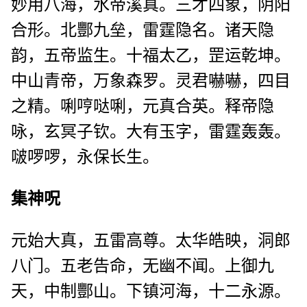
妙用八海，水帝溪真。三才四象，阴阳
合形。北酆九垒，雷霆隐名。诸天隐
韵，五帝监生。十福太乙，罡运乾坤。
中山青帝，万象森罗。灵君嚇嚇，四目
之精。唎哼哒唎，元真合英。释帝隐
咏，玄冥子钦。大有玉字，雷霆轰轰。
啵啰啰，永保长生。
集神呪
元始大真，五雷高尊。太华皓映，洞郎
八门。五老告命，无幽不闻。上御九
天，中制酆山。下镇河海，十二永源。