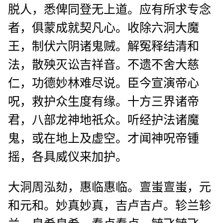
脱人，悉俾同登无上道。应有所求专念
者，俱蒙成就契凡心。收除六洞大魔
王，制伏六阴诸鬼贼。解冤释结清和
法，散殃灭讼吉祥音。不遗不舍大慈
仁，功德妙林难尽说。臣今宣演帝心
呪，救护众生度有缘。十方三界诸帝
君，八部龙神地祇众。听经护法诸魔
鬼，或在地上及虚空。才闻神呪帝锺
摇，各具威仪来加护。
大洞周泓劾，惠临惠临。亶蚩亶蚩，元
和元和。妙真妙真，吉卢吉卢。轸兰轸