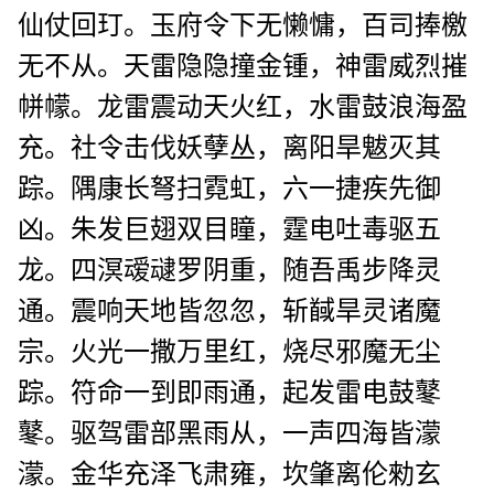
仙仗回玎。玉府令下无懒慵，百司捧檄
无不从。天雷隐隐撞金锺，神雷威烈摧
帡幪。龙雷震动天火红，水雷鼓浪海盈
充。社令击伐妖孽丛，离阳旱魃灭其
踪。隅康长弩扫霓虹，六一捷疾先御
凶。朱发巨翅双目瞳，霆电吐毒驱五
龙。四溟叆叇罗阴重，随吾禹步降灵
通。震响天地皆忽忽，斩馘旱灵诸魔
宗。火光一撒万里红，烧尽邪魔无尘
踪。符命一到即雨通，起发雷电鼓鼕
鼕。驱驾雷部黑雨从，一声四海皆濛
濛。金华充泽飞肃雍，坎肇离伦勑玄