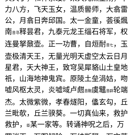
力八方，飞天玉女，温质嚳师，大翕雷
公，月翕日奔邱国。太一金童，荟徯煈
南
释昙君，九泰元龙王缁石将军，权
音寻
连曼拏鼐壶。正一功曹，自烜耐
，玉
音七
壶极清天王，无量光明天虚空太云日月
星君，天大神王，致穹吴犀貉山土皇地
祇，山海地神鬼宾。原陵土垒涓姑，吻
嘘风枢太灵，炎嘘域卢甝
虞鼊
轮端
音酣
音辟
杰。太微紫微，孝春燧阳，㒩
玄勾，丘
兰毗欹，丘兰骙葵。一切真仙来，救护
救护，
某一家等。转诵神呪之后，万
臣