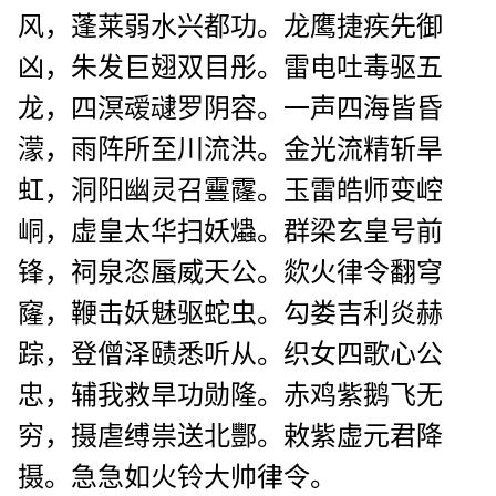
风，蓬莱弱水兴都功。龙鹰捷疾先御
凶，朱发巨翅双目彤。雷电吐毒驱五
龙，四溟叆叇罗阴容。一声四海皆昏
濛，雨阵所至川流洪。金光流精斩旱
虹，洞阳幽灵召靊霳。玉雷皓师变崆
峒，虚皇太华扫妖爞。群梁玄皇号前
锋，祠泉恣蜃威天公。欻火律令翻穹
窿，鞭击妖魅驱蛇虫。勾娄吉利炎赫
踪，登僧泽赜悉听从。织女四歌心公
忠，辅我救旱功勋隆。赤鸡紫鹅飞无
穷，摄虐缚祟送北酆。敕紫虚元君降
摄。急急如火铃大帅律令。