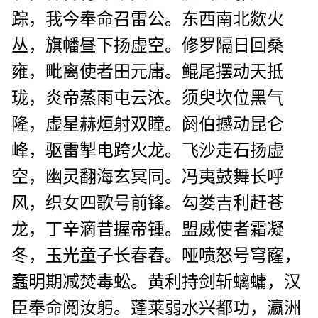
踪，我今奉命召雷公。东西南北欻火
丛，旗幡昼下扬虚空。修罗隔日回桑
雍，毗离使者田元庸。鲲尾摆动天抵
珑，炎帝蒸雨屯云浓。须臾坎位黑气
隆，虚星赫烜射双瞳。阏伯撼动昆仑
峰，驱雷掣电跨火龙。飞沙走石扬虚
空，幽灵翻海玄冥同。冯夷鼓舞长呼
风，织女四歌号前锋。勾娄吉利赶苍
龙，丁辛滴昔握帝锺。盟威使者霜凝
冬，玉光童子长春舂。哑
喷怒号穹窿，
蠢明期减焚毒蚣。黄利持剑斩螭䗤，汉
臣奉命阅汝躬。蓬莱弱水兴都功，瀛洲