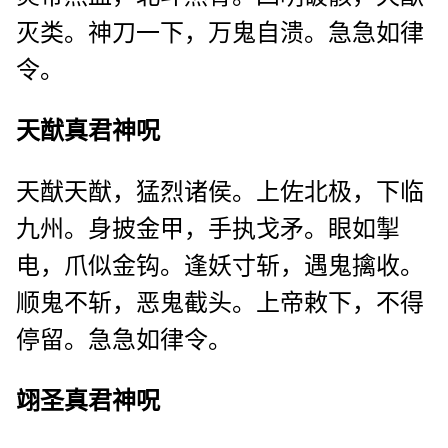
灭类。神刀一下，万鬼自溃。急急如律
令。
天猷真君神呪
天猷天猷，猛烈诸侯。上佐北极，下临
九州。身披金甲，手执戈矛。眼如掣
电，爪似金钩。逢妖寸斩，遇鬼擒收。
顺鬼不斩，恶鬼截头。上帝敕下，不得
停留。急急如律令。
翊圣真君神呪