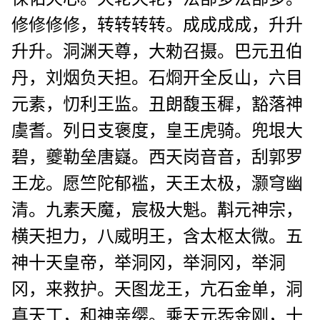
修修修修，转转转转。成成成成，升升
升升。洞渊天尊，大勑召摄。巴元丑伯
丹，刘烟负天担。石烱开全反山，六目
元素，忉利王监。丑朗馥玉穉，豁落神
虞耆。列日支褒度，皇王虎骑。兜垠大
碧
，夔勒垒唐嶷。西天岗音音，刮郭罗
王龙。愿竺陀郁褴，天王太极，灏穹幽
清。九素天魔，宸极大魁。斠元神宗，
横天担力，八威明王，含太枢太微。五
神十天皇帝，举洞冈，举洞冈，举洞
冈，来救护。天图龙王，亢石金单，洞
真天丁，和神亲缨。乘天元炁金刚，十