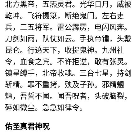
北方黑帝，五炁灵君。光华日月，威被
乾坤。飞符摄箓，断绝鬼门。左右吏
兵，三五将军。雷公霹雳，电闪风奔。
刀剑如雨，队仗如云。手执帝锺，头戴
昆仑。行遶天下，收捉鬼神。九州社
令，血食之宾。不许拒逆，敢有张灵。
镇星缚手，北帝收魂。三台七星，持剑
斩精。罪不重拷，殃及子孙。邪精魍
魉，吾誓不闻。闻吾呪者，头破脑裂，
碎如微尘。急急如律令。
佑圣真君神呪