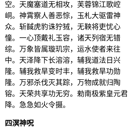
空。天魔塞道无相攻，芙蓉锦江歌崆
峒。神霄察人善恶悰，玉札大驱雷神
众。斩馘虎豹诛狞狨，无鞅将吏忧心
憧。一心顶戴礼玉容，诸天列宿无错
综。万象皆属璇玑宗，运水使者来往
中。天泽降下长溶溶，辅我道法日兴
隆。辅我救旱变时丰，辅我救旱功勋
隆。万邪杀伐灭其踪，万物成就归陶
镕。天荣共享功无穷。勑南极紫皇元君
降。急急如火令摄。
四溟神呪