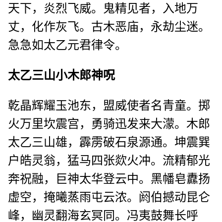
天下，炎烈飞威。鬼精见者，入地万
丈，化作灰飞。古木恶庙，永劫尘迷。
急急如太乙元君律令。
太乙三山小木郎神呪
乾晶辉耀玉池东，盟威使者名青童。掷
火万里坎震宫，勇骑迅发来大濛。木郎
太乙三山雄，霹雳破石泉源通。坤震巽
户皓灵翁，猛马四张欻火冲。流精郁光
奔祝融，巨神太华登云中。黑幡皂纛扬
虚空，掩曦蒸雨屯云浓。阏伯撼动昆仑
峰，幽灵翻海玄冥同。冯夷鼓舞长呼