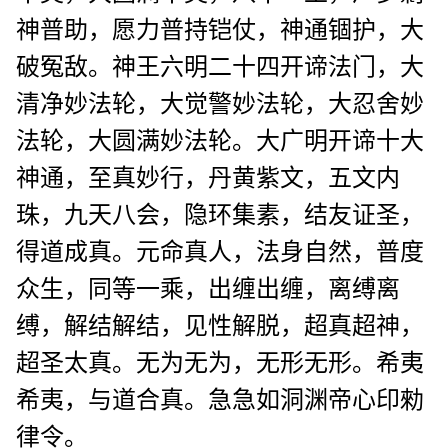
神普助，愿力普持铠仗，神通锢护，大
破冤敌。神王六明二十四开谛法门，大
清净妙法轮，大觉警妙法轮，大忍舍妙
法轮，大圆满妙法轮。大广明开谛十大
神通，至真妙行，丹黄紫文，五文内
珠，九天八会，隐环集素，结友证圣，
得道成真。元命真人，法身自然，普度
众生，同等一乘，出缠出缠，离缚离
缚，解结解结，见性解脱，超真超神，
超圣太真。无为无为，无形无形。希夷
希夷，与道合真。急急如洞渊帝心印勑
律令。