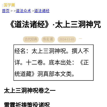
| 国学圈
首页
> >
道法众术
>
道法诸经
《道法诸经》·太上三洞神咒
古代经典
佚名 著
2024-11-01
经名：太上三洞神呪。撰人不
详。十二卷。底本出处：《正
统道藏》洞真部本文类。
太上三洞神呪卷之一
雷霆祈祷策役诸呪