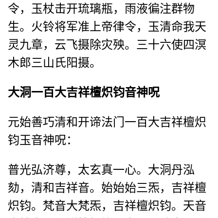
令，玉杖击开琉璃瓶，雨液徧注群物
生。火铃将军准上帝律令，玉清命我天
灵九章，云飞摄除灾殃。三十六使四溟
木郎三山氏阳摄。
大洞一百大吉祥檀炽钧音神呪
元始善巧清和开谛法门一百大吉祥檀炽
钧玉音神呪：
普光弘济尊，太玄真一心。大洞丹泓
劾，清和吉祥音。始始始三炁，吉祥檀
炽钧。梵音大梵炁，吉祥檀炽钧。天音