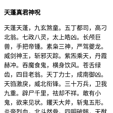
天蓬真君神呪
天蓬天蓬，九玄煞童。五丁都司，高刁
北翁。七政八灵，太上皓凶。长颅巨
兽，手把帝锺。素枭三神，严驾夔龙。
威剑神王，斩邪灭踪。紫炁乘天，丹霞
赫冲。吞魔食鬼，横身饮风。苍舌绿
齿，四目老翁。天丁力士，成南御凶。
天驺激戾，威北衔锋。三十万兵，卫我
九重。辟尸千里，祛却不祥。敢有小
鬼，欲来见状。钁天大斧，斩鬼五形。
炎帝烈血，北斗然骨。四明破骸，天猷