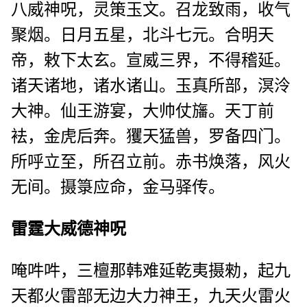
八威神呪，灵策玉文。召龙致雨，收气
聚烟。日月五星，北斗七元。合明天
帝，敕下太玄。宣威三界，不得稽延。
诸天诸地，诸水诸山。玉真所部，溟泠
大神。仙王游宴，大帅仗旛。天丁前
袪，金虎后奔。玃天猛兽，罗备四门。
所呼立至，所召立前。赤书焕落，风火
无间。摄箓应命，金马驿传。
雷霆大威德神呪
唵吽吽，三檀那韩难延乾夷摄勑，起九
天都火雷部无边大力神王，九天火雷火