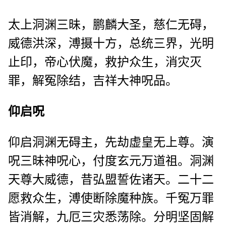
太上洞渊三昧，鹏麟大圣，慈仁无碍，
威德洪深，溥摄十方，总统三界，光明
止印，帝心伏魔，救护众生，消灾灭
罪，解冤除结，吉祥大神呪品。
仰启呪
仰启洞渊无碍主，先劫虚皇无上尊。演
呪三昧神呪心，付度玄元万道祖。洞渊
天尊大威德，昔弘盟誓佐诸天。二十二
愿救众生，溥使断除魔种族。千冤万罪
皆消解，九厄三灾悉荡除。分明坚固解