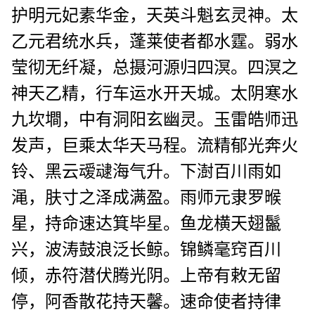
护明元妃素华金，天英斗魁玄灵神。太
乙元君统水兵，蓬莱使者都水霆。弱水
莹彻无纤凝，总摄河源归四溟。四溟之
神天乙精，行车运水开天城。太阴寒水
九坎墹，中有洞阳玄幽灵。玉雷皓师迅
发声，巨乘太华天马程。流精郁光奔火
铃、黑云叆叇海气升。下澍百川雨如
渑，肤寸之泽成满盈。雨师元隶罗㬋
星，持命速达箕毕星。鱼龙横天翅鬣
兴，波涛鼓浪泛长鲸。锦鳞毫窍百川
倾，赤符潜伏腾光阴。上帝有敕无留
停，阿香散花持天馨。速命使者持律