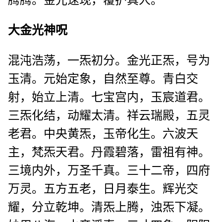
腾腾。金光速现，覆护真人。
大金光神呪
混沌浩荡，一炁初分。金光正炁，号为
玉清。元始定象，自然至尊。青白交
射，始立上清。七宝宫内，玉宸道君。
三炁化结，动耀太清。祥云瑞殿，五灵
老君。中央黄炁，玉帝化生。六波天
主，梵炁天君。丹霞碧落，雷祖有神。
三境内外，万圣千真。三十二帝，四府
万灵。五方五老，日月泰生。辉光交
耀，分立乾坤。清炁上腾，浊炁下凝。