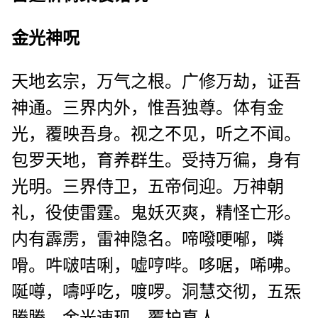
金光神呪
天地玄宗，万气之根。广修万劫，证吾
神通。三界内外，惟吾独尊。体有金
光，覆映吾身。视之不见，听之不闻。
包罗天地，育养群生。受持万徧，身有
光明。三界侍卫，五帝伺迎。万神朝
礼，役使雷霆。鬼妖灭爽，精怪亡形。
内有霹雳，雷神隐名。啼㗶哽喐，
噒
嗗。吽啵咭唎，嘘哼
哔。哆啹，
唏咈。
唌噂
，嚋呼
吃，喥啰。洞慧交彻，五炁