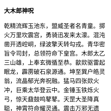
大木郎神呪
乾精流辉玉池东，盟威圣者名青童。掷
火万里坎震宫，勇骑迅发来太濛。混沌
凿开透崆峒，绿波擎天转勾戎。青华密
旨令司封，总领符命下皇宫。木郎太乙
三山雄，上奉玄微循至恭。歙欻驱雷起
眠龙，霹雳破石泉源通。坤至巽户皓灵
翁，流晶郁光奔祝融。猛马四张欻火
冲，巨乘太华登云中。金锤玉铁烁火
弓，惊天鼗鼓鸣鼕鼕。天罡大圣降真
聪，神霄符命耀灵通。震击万邪无遗