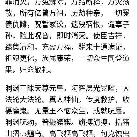
罪消灭，万冤解除，万结断释，万灾荡
散。所有亿曾万祖，历劫种亲，一切冤
债仇雠，呪誓冢讼，遗殃宿恨，谴辜子
孙，随此呪音，即时消灭。使臣吉祥，
臻集清和，充盈万福，骈来十通满证，
祖魂更化，族属康荣，一切众生同登道
果，归命敬礼。
洞渊三昧天尊元皇，阿晖层光晃曜，大
法轮大法轮。真人神仙，传度救护，收
摄魔鬼。无量王不恼众生，成就呪愿。
洞渊呪勑，普摄
䝟
䝟。旃搏旃搏，括猪
山峱
魑乌。高飞貙高飞貙，句克蚀虫
音猱