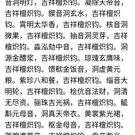
音洞明灯，吉祥檀炽钧。凝除天帝音，
吉祥檀炽钧。䝟音洞玄水，吉祥檀炽
钧。霄明太华香，吉祥檀炽钧。核音洞
微果，吉祥檀炽钧。抽音洞灵芽，吉祥
檀炽钧。淼泓劾中音，吉祥檀炽钧。洞
源金醴浆，吉祥檀炽钧。琼瑰玄膺味，
吉祥檀炽钧。馈欷金饭音，洞虚黄元
粮。紫珍八和餐，吉祥檀炽钧。缁音大
明轮，吉祥檀炽钧。桧伉音法财，洞清
无尽资。骊珠吉光祸，吉祥檀炽钧。觚
斠元母音，洞真天帝衣。黄裳紫光裙，
吉祥檀炽钧。枢
金母音，吉祥檀炽钧。