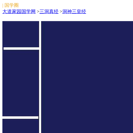
| 国学圈
大道家园国学网
>
三洞真经
>
洞神三皇经
洞神三皇经
洞神三皇经
搜索
[大道家园]:www.dadaojiayuan.com
微信关注:文始法脉（微信号:wenshifamai）
\/:ddjy_zhida
版权所有:2011-
2026
陕公网安备 61019702000398号
备案号：
陕ICP备
2022010374号
本站为免费公益性网站，旨在弘扬中国传统文化，如侵
犯了您的权益，请联系我们妥善处理。
邮箱：douchuanxin@foxmail.com
网站地图