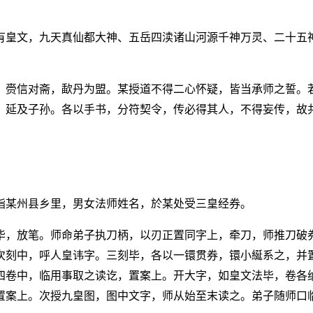
有皇文，九天真仙都大神、五岳四渎诸山河源千神万灵、二十五
，赍信对斋，歃丹为盟。某授道不得二心怀疑，皆当承师之誓。
，延及子孙。各以手书，分符契令，传必得其人，不得妄传，故
诣某州县乡里，男女法师姓名，於某处受三皇经券。
毕，放笔。师命弟子执刀柄，以刃正置同字上，牵刀，师推刀破
次刻中，呼人皇讳字。三刻毕，各以一镮贯券，镮小綖系之，并
四卷中，临用事取之读讫，置案上。开大字，如皇文法毕，卷各
置案上。次授九皇图，图中文字，师从始至末读之。弟子随师口