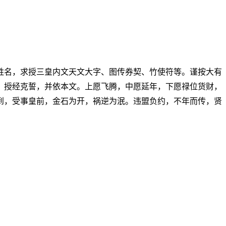
姓名，求授三皇内文天文大字、图传券契、竹使符等。谨按大有
，授经克誓，并依本文。上愿飞腾，中愿延年，下愿禄位货财，
到，受事皇前，金石为开，祸逆为泯。违盟负约，不年而传，贤