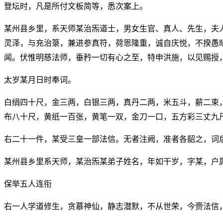
登坛时，凡是所付文板简等，悉次案上。
某州县乡里，系天师某治炁道士，男女生官、真人、先生，夫
灵泽，与充治箓，兼进参真符，荷恩隆重，诚自庆悦，不揆愚
闻。伏惟明慈法师，垂矜一切有心之至，特申洪施，以见赐授
太岁某月日时奉词。
白绢四十尺，金三两，白银三两，真丹二两，米五斗，薪二束
布八十尺，黄纸一百张，黄笔一双，金刀一口，五方彩三丈九
右二十一件，某受三皇一部法信。无者注阙，准者各韶之，词
某州县乡里系天师，某治炁某弟子姓名，年如干岁，字某，户
保举五人连衔
右一人学道修生，贪慕神仙，静志潜默，不从世荣，今赍法信