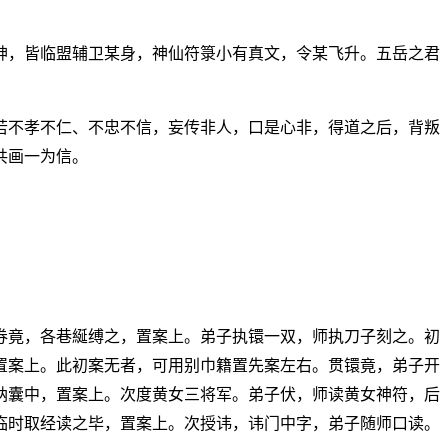
神，皆临盟辅卫某身，神仙符箓小有真文，令某飞升。五岳之君
若不孝不仁、不忠不信，妄传非人，口是心非，得道之后，背叛
共画一为信。
券竟，各巷綖缚之，置案上。弟子执镮一双，师执刀子刻之。初
置案上。此初案无者，可用别巾籍置先案左右。贯镮竟，弟子开
纳囊中，置案上。次度黄女三将军。弟子伏，师读黄女神符，后
临时取经读之毕，置案上。次授讳，讳门中字，弟子随师口读。