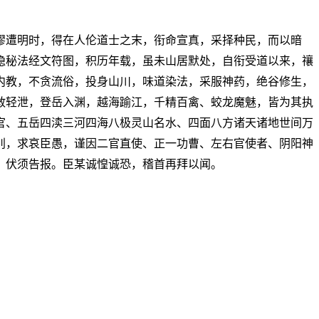
谬遭明时，得在人伦道士之末，衔命宣真，采择种民，而以暗
隐秘法经文符图，积历年载，虽未山居默处，自衔受道以来，禳
内教，不贪流俗，投身山川，味道染法，采服神药，绝谷修生，
敢轻泄，登岳入渊，越海踰江，千精百禽、蛟龙魔魅，皆为其执
官、五岳四渎三河四海八极灵山名水、四面八方诸天诸地世间万
别，求哀臣愚，谨因二官直使、正一功曹、左右官使者、阴阳神
，伏须告报。臣某诚惶诚恐，稽首再拜以闻。