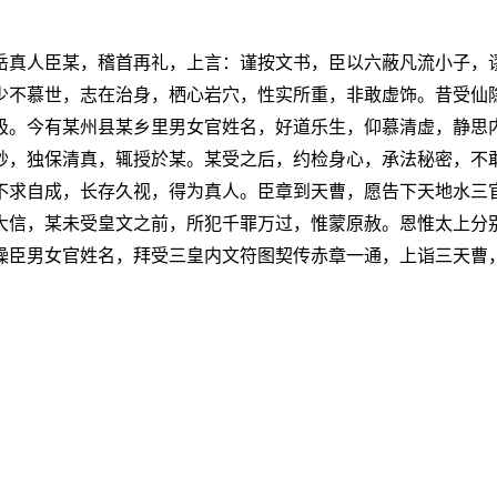
岳真人臣某，稽首再礼，上言：谨按文书，臣以六蔽凡流小子，
少不慕世，志在治身，栖心岩穴，性实所重，非敢虚饰。昔受仙
极。今有某州县某乡里男女官姓名，好道乐生，仰慕清虚，静思
妙，独保清真，辄授於某。某受之后，约检身心，承法秘密，不
不求自成，长存久视，得为真人。臣章到天曹，愿告下天地水三
大信，某未受皇文之前，所犯千罪万过，惟蒙原赦。恩惟太上分
操臣男女官姓名，拜受三皇内文符图契传赤章一通，上诣三天曹