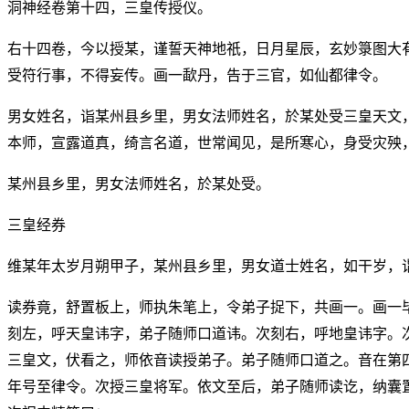
洞神经卷第十四，三皇传授仪。
右十四卷，今以授某，谨誓天神地祇，日月星辰，玄妙箓图大
受符行事，不得妄传。画一歃丹，告于三官，如仙都律令。
男女姓名，诣某州县乡里，男女法师姓名，於某处受三皇天文
本师，宣露道真，绮言名道，世常闻见，是所寒心，身受灾殃
某州县乡里，男女法师姓名，於某处受。
三皇经券
维某年太岁月朔甲子，某州县乡里，男女道士姓名，如干岁，
读券竟，舒置板上，师执朱笔上，令弟子捉下，共画一。画一
刻左，呼天皇讳字，弟子随师口道讳。次刻右，呼地皇讳字。
三皇文，伏看之，师依音读授弟子。弟子随师口道之。音在第
年号至律令。次授三皇将军。依文至后，弟子随师读讫，纳囊