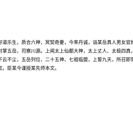
好道乐生，质合六神，冥契奇要，今率丹诚，诣某岳真人男女官
封掌五岳，司察川源。上闻太上仙都大神，太上丈人、太极四真
不云不尘，五岳列位，二十五神、七祖临盟，上誓九天，所召即
官。臣某今谨授某先师本文。