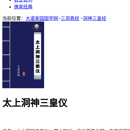
佛家经典
当前位置：
大道家园国学网
>
三洞真经
>
洞神三皇经
太上洞神三皇仪