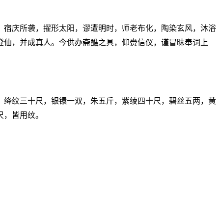
，宿庆所袭，擢形太阳，谬遭明时，师老布化，陶染玄风，沐浴
登仙，并成真人。今供办斋醮之具，仰赍信仪，谨冒昧奉词上
，绛纹三十尺，银镮一双，朱五斤，紫绫四十尺，碧丝五两，黄
尺，皆用纹。