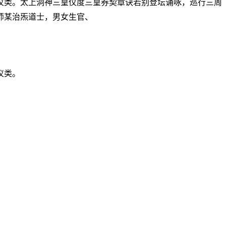
仪类。太上洞神三皇仪度三皇券契章诀若别登坛诵咏，巡行三周
师某治炁道士，男女生官、
仪类。