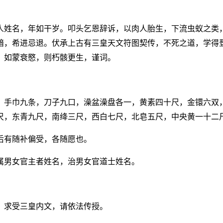
人姓名，年如干岁。叩头乞恩辞诉，以肉人胎生，下流虫蚁之类
暗，希进忌退。伏承上古有三皇天文符图契传，不死之道，学得
，如蒙衰愍，则朽骸更生，谨词。
，手巾九条，刀子九口，澡盆澡盘各一，黄素四十尺，金镮六双
尺，东青九尺，南绛三尺，西白七尺，北皂五尺，中央黄一十二
后有随补偏受，各随愿也。
属男女官主者姓名，治男女官道士姓名。
，求受三皇内文，请依法传授。