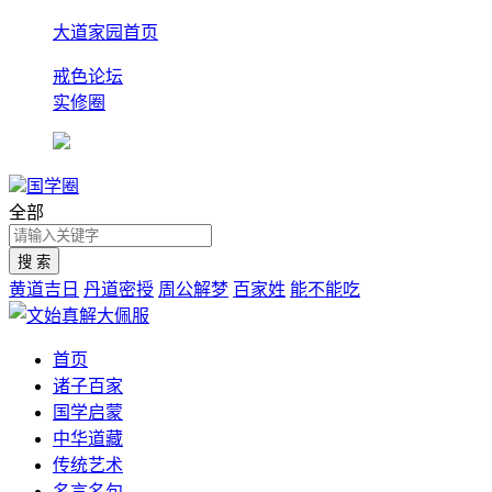
大道家园首页
戒色论坛
实修圈
国学圈
全部
黄道吉日
丹道密授
周公解梦
百家姓
能不能吃
首页
诸子百家
国学启蒙
中华道藏
传统艺术
名言名句