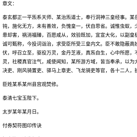
章文：
泰玄都正一平炁系天师、某治炁道士，奉行洞神三皇经事。某
钝，施化无方，未有善效，负愧皇一，伏自思省。诚惟虫蚁，
患却害，祸消福臻，百愿咸从，效验既加，宜宣大化，以副皇
诚可甄称，今投词诣治，求受臣所受三皇内文。臣不敢隐蔽高
伏，呼召立至，驱役万灵，金丹芝液，真炁自生，心中所愿，
灵，社稷真官注气，咸使闻知，某所游方域，皆当奉承，以为
决吏、刚风骑置吏、驿马上章吏、飞龙骑吏等官，各十二人，
臣姓某系某州县宫观焚修。
泰清七宝玉陛下。
太岁某年某月日。
付券契符图印传诀