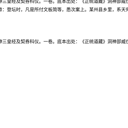
神三皇经及契券科仪。一卷。底本出处：《正统道藏》洞神部威
章：登坛时，凡是所付文板简等，悉次案上。某州县乡里，系天
神三皇经及契券科仪。一卷。底本出处：《正统道藏》洞神部威