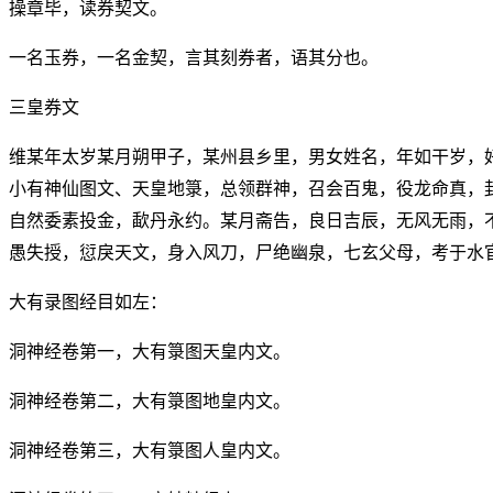
操章毕，读券契文。
一名玉券，一名金契，言其刻券者，语其分也。
三皇券文
维某年太岁某月朔甲子，某州县乡里，男女姓名，年如干岁，
小有神仙图文、天皇地箓，总领群神，召会百鬼，役龙命真，
自然委素投金，歃丹永约。某月斋告，良日吉辰，无风无雨，
愚失授，愆戾天文，身入风刀，尸绝幽泉，七玄父母，考于水
大有录图经目如左：
洞神经卷第一，大有箓图天皇内文。
洞神经卷第二，大有箓图地皇内文。
洞神经卷第三，大有箓图人皇内文。