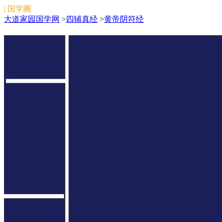
| 国学圈
大道家园国学网
>
四辅真经
>
黄帝阴符经
黄帝阴符经
黄帝阴符经
搜索
[大道家园]:www.dadaojiayuan.com
微信关注:文始法脉（微信号:wenshifamai）
\/:ddjy_zhida
版权所有:2011-
2026
陕公网安备 61019702000398号
备案号：
陕ICP备
2022010374号
本站为免费公益性网站，旨在弘扬中国传统文化，如侵
犯了您的权益，请联系我们妥善处理。
邮箱：douchuanxin@foxmail.com
网站地图