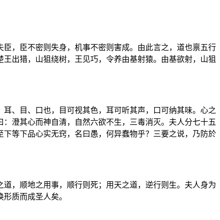
失臣，臣不密则失身，机事不密则害成。由此言之，道也禀五行
楚王出猎，山狙绕树，王见巧，令养由基射猿。由基欲射，山狙
，耳、目、口也，目可视其色，耳可听其声，口可纳其味。心之
曰：澄其心而神自清，自然六欲不生，三毒消灭。夫人分七十五
至下等下品心实无窍，名曰愚，何异蠢物乎？三要之说，乃防於
之道，顺地之用事，顺行则死；用天之道，逆行则生。夫人身为
换形质而成圣人矣。