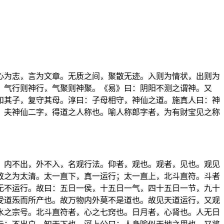
心为志，言为文章。无质之间，聚散无迹。入则为情状，出则为
，气行则神行，气聚则神聚。《易》曰：阴阳不测之谓神。又
知其子，复守其母。淳曰：子母相守，神仙之道。施真人曰：神
。夫神仙二字，得道之人称也。喻人称郎字者，为有财宝见之称
，内不出，外不入，名观行法。仰者，观也。观者，见也。观见
放之为太清。太一直下，真一运行；太一直上，北斗直符。斗者
无不运行。故曰：五日一侯，十五日一气，四十五日一节，九十
受道炁而所产也。故万物内外莫不是道也。故见天道运行，又观
水之宗号。北斗直符者，心之七窍也。日月者，心肾也。人无日