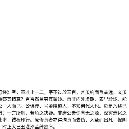
符经》者，章才止一二，字不过於三百，言虽约而旨益远，文虽
熟察其精真？杳杳然莫穷其微妙。自非内外虚朗，表里玲珑，能
公一人而已。公讳淳，号金陵道人，不知何代人也。於是乃述己
暗；一言所解，若龟之决疑。非唐公素识有无之源，深穷造化之
此本，镂板印行。庶修真者亦得淘真而去伪，入圣而出凡，握阴
。时正大己丑濩泽孟绰然序。