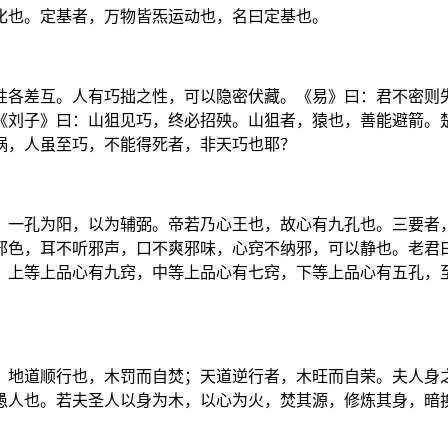
化也。定基者，万物皆炁运动也，名曰定基也。
性各差互。人有巧拙之性，可以隐密伏藏。《易》曰：君不密则
《刘子》曰：山狙见巧，终必招殃。山狙者，猿也，善能避箭。
祸，人虽至巧，不能得死者，非天巧也耶？
，一孔为阳，以为辅弼。帝若乃心王也，故心有九孔也。三要者
邪色，耳不听邪声，口不爽邪味，心窍不纳邪，可以静也。老君
，上等上品心有九窍，中等上品心有七窍，下等上品心有五孔，
，地道顺行也，木罚而自焚；天道逆行者，木旺而自荣。夫人身
愚人也。若夫圣人以身为木，以心为火，焚其源，修炼其身，暗