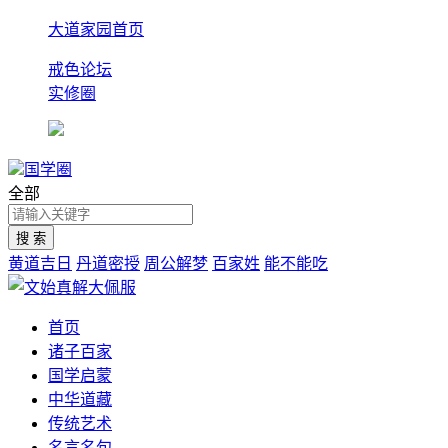
大道家园首页
戒色论坛
实修圈
国学圈
全部
黄道吉日
丹道密授
周公解梦
百家姓
能不能吃
首页
诸子百家
国学启蒙
中华道藏
传统艺术
名言名句