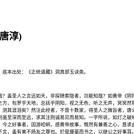
唐淳)
。底本出处：《正统道藏》洞真部玉诀类。
哉？盖圣人之言远如天，非探赜索隐者，岂能知哉？如黄帝《阴
之方，包罗乎天地，总括乎阴阳，视之无色，听之无声，冥冥然
，测其涯泪矣？然注此经者，不啻十数家，得圣人之微旨者，唐
则虽至深而至远，求其注则诚易见而易知。一字所说，如灯之破
，今之好事者，因游崆峒，感黄帝故事，慨然有兼善之心，恳求
不言，盖有美不扬友之罪也。於是援毫而书之，以继公之好事耳