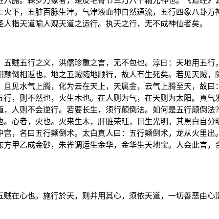
脏六腑。森罗万象者，是皮毛骨节三万六千精光神也。《道经》
上火下，五脏百脉生津。气津液血神自然通流，五行四象八卦万
圣人指天道喻人观天道之运行。执天之行，无不成神仙者矣。
，五贼五行之义，洪儒珍重之言，无不包也。淳曰：天地用五行
阳颠倒相返也，地之五贼随地顺行，故人有生死矣。若见天贼，
。且见水气上腾，化为云在天上，天属金，云气上腾至天，故曰
五行，则不然也，火生木也。在人则为气，在天则为太阳。真气
道，人则不会逆行。若要长生，须行颠倒法。如何是五行颠倒法
也。心者，火也。火来生木，肝脏荣旺，目生光明，其黑白自分
中宫，名曰五行颠倒术。太白真人曰：五行颠倒术，龙从火里出
东方甲乙成金砂，朱雀调运生金华，金华生天地宝。人会此言，
五贼在心也。施行於天，则并用其心，须依天道，一切善恶由心