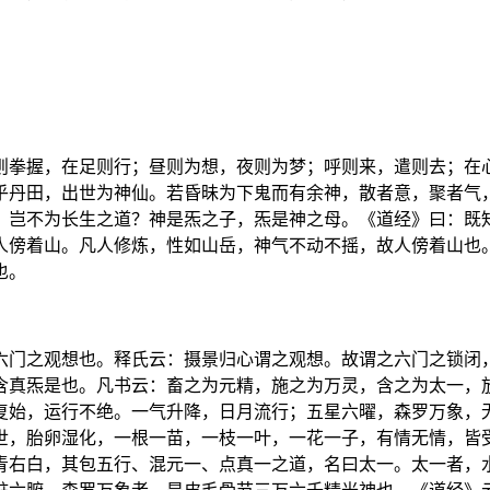
则拳握，在足则行；昼则为想，夜则为梦；呼则来，遣则去；在
乎丹田，出世为神仙。若昏昧为下鬼而有余神，散者意，聚者气
，岂不为长生之道？神是炁之子，炁是神之母。《道经》曰：既
人傍着山。凡人修炼，性如山岳，神气不动不摇，故人傍着山也
也。
六门之观想也。释氏云：摄景归心谓之观想。故谓之六门之锁闭
含真炁是也。凡书云：畜之为元精，施之为万灵，含之为太一，
复始，运行不绝。一气升降，日月流行；五星六曜，森罗万象，
世，胎卵湿化，一根一苗，一枝一叶，一花一子，有情无情，皆
青右白，其包五行、混元一、点真一之道，名曰太一。太一者，