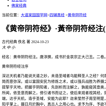
佛家经典
当前位置：
大道家园国学网
>
四辅真经
>
黄帝阴符经
《黄帝阴符经》·黃帝阴符经注(
古代经典
佚名 著
2024-10-23
大
中
小
经名：黄帝阴符经注。唐淳撰，成书於金哀宗正大己丑。二卷
黄帝阴符经注序
深达天机者乃能说天道之妙，未造圣域者乌能释圣人之经？何
简而意弥深。或以富国安民为修炼之术，或以强兵战胜为养摄
提挈乎天地，把握乎阴阳者，先剖析而注解之，孰能窥其壶奥
所闻，依圣意而解之，傍引诸书而证之，使后来观者视其经，
端，达乎天机，造乎圣域，安能为此耶？迩来莹然子周至明寔
阳乎掌上，摄日月於胸中，真古人之用心也。求予为序，予欲