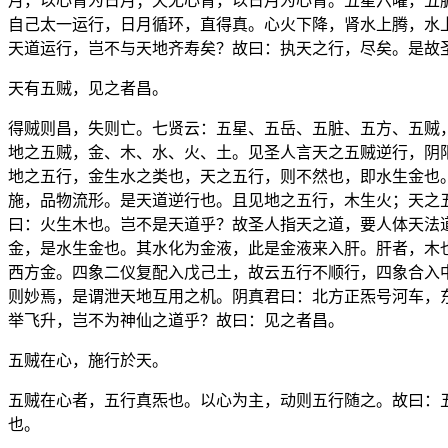
月，以心肾为日月；天无心肾，以日月为心肾。五星六曜，五
自己太一运行，日月循环，直得真。心火下降，肾水上腾，水
天道运行，岂不与天地齐寿矣？故曰：执天之行，尽矣。是故
天有五贼，见之者昌。
得贼则昌，失则亡。七贤云：五星、五岳、五脏、五方、五贼
地之五贼，金、木、水、火、土。见圣人言天之五贼逆行，阴
地之五行，金生水之类也，天之五行，则不然也，即水生金也
施，品物流形。是天道逆行也。且见地之五行，木生火；天之
曰：火生木也。岂不是天道乎？故圣人指天之道，要人体天法
金，是水生金也。其水化为金液，此是金液来入肝。肝者，木
西方金。四象二仪复配入戊己土，故云五行不顺行，四象合入
则妙焉，是谓泄天地互用之机。阴真君曰：北方正炁号河车，
举飞升，岂不为神仙之道乎？故曰：见之者昌。
五贼在心，施行於天。
五贼在心者，五行真炁也。以心为主，动则五行随之。故曰：
也。