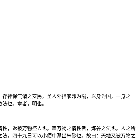
，存神保气谓之安民，圣人外指家邦为喻，以身为国，一身之
教法也。章者，明也。
情性，返被万物盗人也。盖万物之情性者，炼谷之法也。人之所
之法，四十九日可以小便中溺出朱砂也。故曰：天地又被万物之