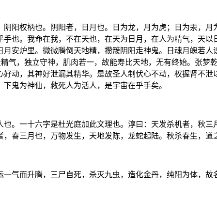
，阴阳权柄也。阴阳者，日月也。日为龙，月为虎；日为汞，月
乎手也。我命在我，不在天也，在天为日月，在人为精气，天以
日月安炉里。微微腾倒天地精，攒簇阴阳走神鬼。日魂月魄若人
吸精气，独立守神，肌肉若一，故能寿比天地，无有终始。张梦
心好动，其神好泄漏其精华。是故圣人制伏心不动，权握肾不泄
，下鬼为神仙，救死人为活人，是宇宙在乎手矣。
人也。一十六字是杜光庭加此文理也。淳曰：天发杀机者，秋三
者，春三月也，万物发生，天地发陈，龙蛇起陆。秋杀春生，道
运一气而升腾，三尸自死，杀灭九虫，造化金丹，纯阳为体，故