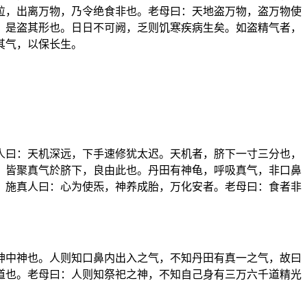
粒，出离万物，乃令绝食非也。老母曰：天地盗万物，盗万物使
，是盗其形也。日日不可阙，乏则饥寒疾病生矣。如盗精气者，
其气，以保长生。
人曰：天机深远，下手速修犹太迟。天机者，脐下一寸三分也，
，皆聚真气於脐下，良由此也。丹田有神龟，呼吸真气，非口鼻
。施真人曰：心为使炁，神养成胎，万化安者。老母曰：食者非
神中神也。人则知口鼻内出入之气，不知丹田有真一之气，故曰
道也。老母曰：人则知祭祀之神，不知自己身有三万六千道精光