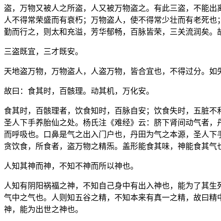
盗，万物又被人之所盗，人又被万物盗之。有此三盗，不能出
人不得常荣盛而有衰朽；万物盗人，使不得常少壮而有老死也
勤而行之，则太和充溢，芳华郁畅，百脉皆荣，三关流润矣。
三盗既宜，三才既安。
天地盗万物，万物盗人，人盗万物，皆合宜也，不得过分。如
故曰：食其时，百骸理。动其机，万化安。
食其时，百骸理者，饮食知时，百脉自安；饮食失时，五脏不
圣人下手养胎仙之处。杨氏注《难经》云：脐下肾间动气者，
而呼吸也。口鼻是气之出入门户也，丹田为气之本源，圣人下
贪饮食，所食者，盗万物之精炁。盖形能食其味，神能食其气
人知其神而神，不知不神而所以神也。
人知有阴阳祸福之神，不知自己身中有出入神也，能为了其生
气中之气也。人则知五谷之精，不知本来有真一之精，故曰精
神，能为出世之神也。