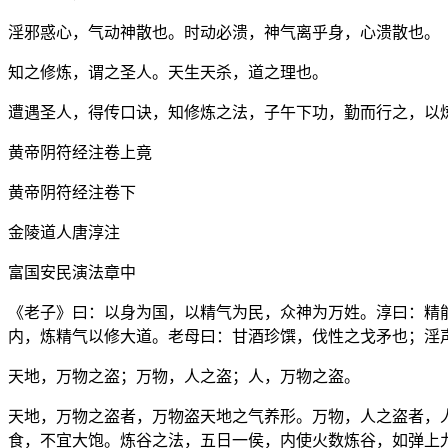
淫邪惑心，气动神散也。时动必溃，神气离乎身，心溃散也。
知之修炼，谓之圣人。天生天杀，道之理也。
遭遇圣人，得传口诀，知修炼之法，子午下功，勤而行之，以
黄帝阴符经注卷上竟
黄帝阴符经注卷下
金陵道人唐淳注
富国安民演法章中
《老子》曰：以身为国，以精气为民，众神为万姓。淳曰：精
内，炼精气以修大道。老母曰：甘酒珍馔，伐性之戈矛也；淫
天地，万物之盗；万物，人之盗；人，万物之盗。
天地，万物之盗者，万物盗天地之气养形。万物，人之盗者，
食，不宜大饱。炼谷之法，五日一侯，内使火数炼谷，如弹上