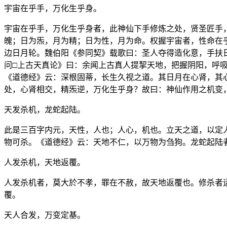
宇宙在乎手，万化生乎身。
宇宙在乎手，万化生乎身者，此神仙下手修炼之处，贤圣匠手
魄；日为炁，月为精；日为性，月为命。权握宇宙者，性命在
边日月轮。魏伯阳《参同契》载歌曰：圣人夺得造化意，手扶
问□上古天真论》曰：余闻上古真人提挈天地，把握阴阳，呼
《道德经》云：深根固蒂，长生久视之道。其日月在心肾，其
处，心肾相交，精炁逆，万化生乎身？故曰：神仙作用之机变
天发杀机，龙蛇起陆。
此是三百字内元，天性，人也；人心，机也。立天之道，以定
物可杀。《道德经》云：天地不仁，以万物为刍狗。龙蛇起陆
人发杀机，天地返覆。
人发杀机者，莫大於不孝，罪在不赦，故天地返覆也。修杀者
覆。
天人合发，万变定基。