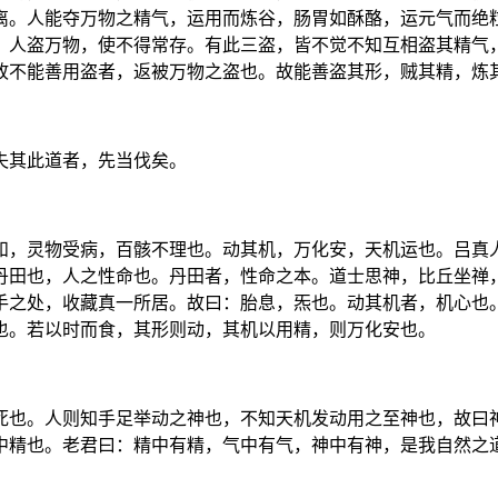
离。人能夺万物之精气，运用而炼谷，肠胃如酥酪，运元气而绝
；人盗万物，使不得常存。有此三盗，皆不觉不知互相盗其精气
故不能善用盗者，返被万物之盗也。故能善盗其形，贼其精，炼
失其此道者，先当伐矣。
和，灵物受病，百骸不理也。动其机，万化安，天机运也。吕真
丹田也，人之性命也。丹田者，性命之本。道士思神，比丘坐禅
手之处，收藏真一所居。故曰：胎息，炁也。动其机者，机心也
也。若以时而食，其形则动，其机以用精，则万化安也。
死也。人则知手足举动之神也，不知天机发动用之至神也，故曰
中精也。老君曰：精中有精，气中有气，神中有神，是我自然之