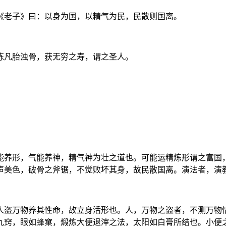
《老子》曰：以身为国，以精气为民，民散则国离。
炼凡胎浊骨，获无穷之寿，谓之圣人。
能养形，气能养神，精气神为壮之道也。可能运精炼形谓之富国
声美色，破骨之斧锯，不觉败坏其身，故民散国离。演法者，演
人盗万物养其性命，故立身活形也。人，万物之盗者，不测万物
九窍，眼如蜂窠，煅炼大便退滓之法，太阳如白膏所结也。小便