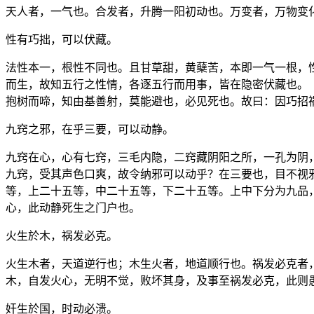
天人者，一气也。合发者，升腾一阳初动也。万变者，万物变
性有巧拙，可以伏藏。
法性本一，根性不同也。且甘草甜，黄蘖苦，本即一气一根，
而生，故知五行之性情，各逐五行而用事，皆在隐密伏藏也。
抱树而啼，知由基善射，莫能避也，必见死也。故曰：因巧招
九窍之邪，在乎三要，可以动静。
九窍在心，心有七窍，三毛内隐，二窍藏阴阳之所，一孔为阴
九窍，受其声色口爽，故令纳邪可以动乎？在三要也，目不视
等，上二十五等，中二十五等，下二十五等。上中下分为九品
心，此动静死生之门户也。
火生於木，祸发必克。
火生木者，天道逆行也；木生火者，地道顺行也。祸发必克者
木，自发火心，无明不觉，败坏其身，及事至祸发必克，此则
奸生於国，时动必溃。