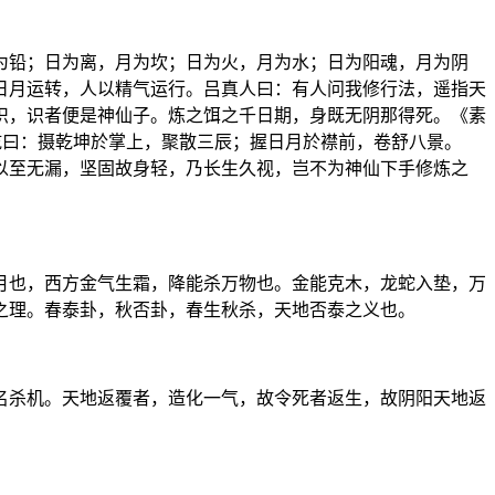
为铅；日为离，月为坎；日为火，月为水；日为阳魂，月为阴
日月运转，人以精气运行。吕真人曰：有人问我修行法，遥指天
识，识者便是神仙子。炼之饵之千日期，身既无阴那得死。《素
乾曰：摄乾坤於掌上，聚散三辰；握日月於襟前，卷舒八景。
以至无漏，坚固故身轻，乃长生久视，岂不为神仙下手修炼之
月也，西方金气生霜，降能杀万物也。金能克木，龙蛇入垫，万
之理。春泰卦，秋否卦，春生秋杀，天地否泰之义也。
名杀机。天地返覆者，造化一气，故令死者返生，故阴阳天地返