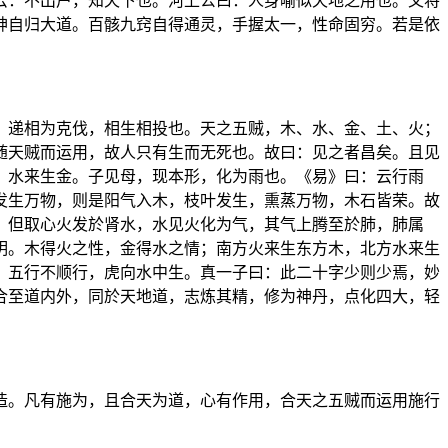
云：不出户，知天下也。河上公曰：人身喻似天地之用也。又将
神自归大道。百骸九窍自得通灵，手握太一，性命固穷。若是依
，递相为克伐，相生相投也。天之五贼，木、水、金、土、火；
随天贼而运用，故人只有生而无死也。故曰：见之者昌矣。且见
：水来生金。子见母，现本形，化为雨也。《易》曰：云行雨
发生万物，则是阳气入木，枝叶发生，熏蒸万物，木石皆荣。故
？但取心火发於肾水，水见火化为气，其气上腾至於肺，肺属
明。木得火之性，金得水之情；南方火来生东方木，北方水来生
。五行不顺行，虎向水中生。真一子曰：此二十字少则少焉，妙
合至道内外，同於天地道，志炼其精，修为神丹，点化四大，轻
造。凡有施为，且合天为道，心有作用，合天之五贼而运用施行