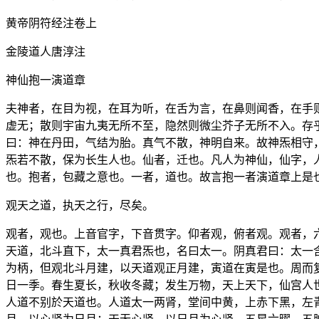
黄帝阴符经注卷上
金陵道人唐淳注
神仙抱一演道章
夫神者，在目为视，在耳为听，在舌为言，在鼻则闻香，在手
虚无；散则宇宙九夷无所不至，隐然则微尘芥子无所不入。存
曰：神在丹田，气结为胎。真气不散，神明自来。故神炁相守
炁若不散，保为长生人也。仙者，迁也。凡人为神仙，仙字，
也。抱者，包藏之意也。一者，道也。故言抱一者演道章上是
观天之道，执天之行，尽矣。
观者，观也。上音官字，下音贯字。仰者观，俯者观。观者，
天道，北斗直下，太一真君炁也，名曰太一。阴真君曰：太一
为柄，但观北斗月建，以天道观正月建，寅道在寅是也。周而
日一季。春生夏长，秋收冬藏；发生万物，天上天下，仙宫人
人道不别於天道也。人道太一两肾，堂间中黄，上赤下黑，左