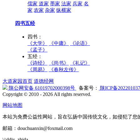
儒家
道家
墨家
法家
兵家
名
家
农家
杂家
纵横家
四书五经
四书：
《大学》
《中庸》
《论语》
《孟子》
五经：
《诗经》
《尚书》
《礼记》
《周易》
《春秋左传》
大道家园首页
道德经网
陕公网安备 61019702000398号
备案号：
陕ICP备20220103
Copyright © 2010 -
2026 All rights reserved.
网站地图
本站为免费公益性网站，旨在弘扬中国传统文化，如侵犯了您
邮箱：douchuanxin@foxmail.com
\/:ddjy_zhida