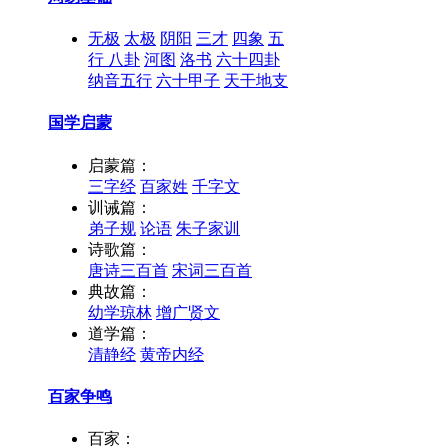
无极
太极
阴阳
三才
四象
五
行
八卦
河图
洛书
六十四卦
纳音五行
六十甲子
天干地支
国学启蒙
启蒙篇：
三字经
百家姓
千字文
训诫篇：
弟子规
论语
朱子家训
诗歌篇：
唐诗三百首
宋词三百首
典故篇：
幼学琼林
增广贤文
道学篇：
清静经
黄帝内经
百家争鸣
百家：