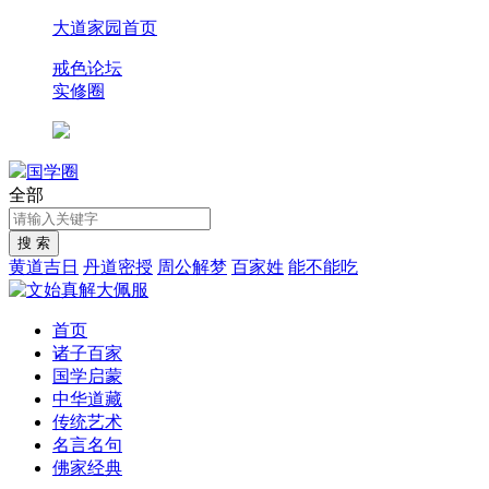
大道家园首页
戒色论坛
实修圈
国学圈
全部
黄道吉日
丹道密授
周公解梦
百家姓
能不能吃
首页
诸子百家
国学启蒙
中华道藏
传统艺术
名言名句
佛家经典