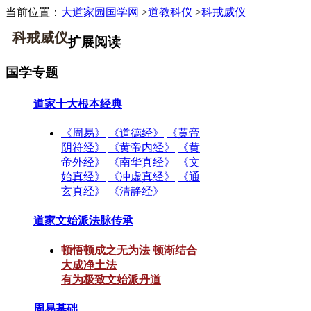
当前位置：
大道家园国学网
>
道教科仪
>
科戒威仪
科戒威仪
扩展阅读
国学专题
道家十大根本经典
《周易》
《道德经》
《黄帝
阴符经》
《黄帝内经》
《黄
帝外经》
《南华真经》
《文
始真经》
《冲虚真经》
《通
玄真经》
《清静经》
道家文始派法脉传承
顿悟顿成之无为法
顿渐结合
大成净土法
有为极致文始派丹道
周易基础