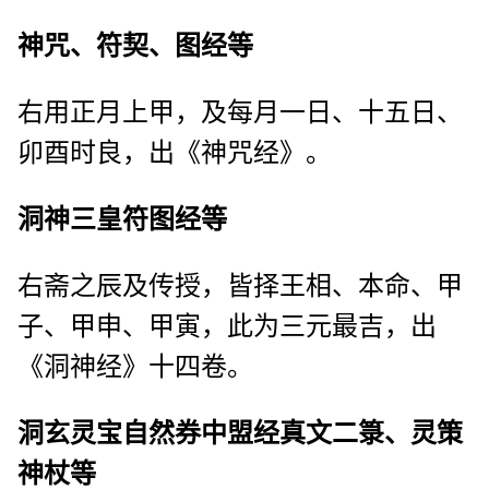
神咒、符契、图经等
右用正月上甲，及每月一日、十五日、
卯酉时良，出《神咒经》。
洞神三皇符图经等
右斋之辰及传授，皆择王相、本命、甲
子、甲申、甲寅，此为三元最吉，出
《洞神经》十四卷。
洞玄灵宝自然券中盟经真文二箓、灵策
神杖等