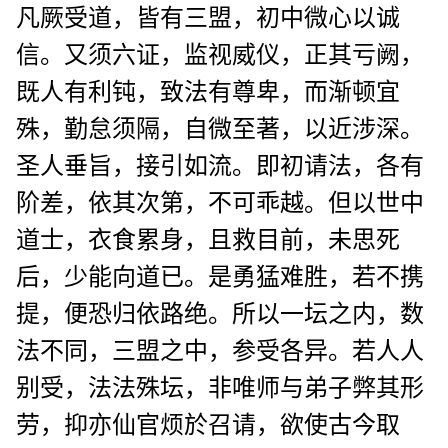
凡厥受道，皆有三盟，初中微心以诚
信。又须六证，监视威仪，正其亏阙，
既人有利钝，致法有尊卑，而渐顿宜
殊，勤怠须隔，自微至著，以近涉深。
圣人垂旨，接引如流。即初请法，各有
阶差，依其次第，不可乖越。但以世中
道士，衣食累身，且救目前，未思死
后，少能向道已。是勇猛难胜，若不携
提，便恐归依路绝。所以一坛之内，数
法不同，三盟之中，参受各异。若人人
别受，法法殊坛，非唯师与弟子弊其形
劳，抑亦仙官烦於召请，欲使古今取