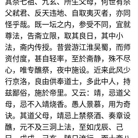
其奈七祖、九玄、所生父母，何世有杀
父弒君、反天违地、自取夷灭者，亦同
怪乎哉。既一坛之内，参受不同，宜就
尊法，告斋立限，取其良日，其中小
法，斋内传授。昔尝游江淮吴蜀，而师
资付度，甚自轻率，至於斋静，殊不尽
心，唯专醮祭，夜中施设。近来此风少
行京洛，良由供奉道士，多此中人，持
兹鄙俗，施於帝里。又云：靖，忌道父
母，忌不入靖烧香。愚人景慕，用为奇
诀。其道父母，靖忌上禁祭酒、奏章设
醮，元不及三洞上法，至如戊辰、己