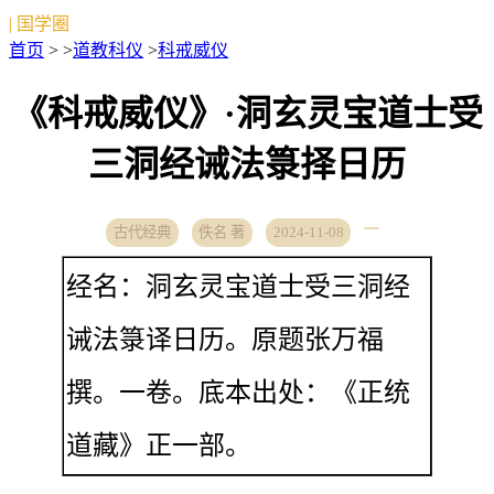
| 国学圈
首页
> >
道教科仪
>
科戒威仪
《科戒威仪》·洞玄灵宝道士受
三洞经诫法箓择日历
古代经典
佚名 著
2024-11-08
经名：洞玄灵宝道士受三洞经
诫法箓译日历。原题张万福
撰。一卷。底本出处：《正统
道藏》正一部。