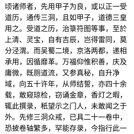
顷诸师者，先用甲子为良，或以正一受
道历，通传三洞，且如甲子，道德三皇
用之。受道之历，治箓符图等事，至於
上清、灵宝，自有吉辰，岂得雷同，莫
分泾渭。而吴蜀二境，京洛两都，递相
承用，因循靡革。万福仰惟积善，庆及
庸微，既厕道流，又参真秘，自升净
域，向五十许年，从师结誓，亦四十余
载，敢窥琼检，窃诵金章，香灯之暇，
辄此撰录，秖望示之门人，未敢闻之于
外。先修三洞众戒，已具二十一卷中，
恐披卷轴繁多，罕能存录，今指行此一