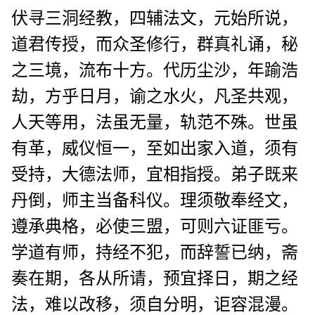
伏寻三洞经教，四辅法文，元始所说，
道君传授，而众圣修行，群真礼诵，秘
之三境，流布十方。代历尘沙，年踰浩
劫，方乎日月，谕之水火，凡圣共观，
人天等用，法虽无量，轨范不殊。世虽
有革，威仪恒一，至如出家入道，须有
受持，大德法师，宜相指授。弟子既来
丹倒，师主当备科仪。理须敬奉经文，
遵承典格，必使三盟，可则六证匪亏。
学道有师，持经不犯，而辞誓已纳，斋
奏在期，各从所请，预宜择日，期之经
法，难以改移，须自分明，讵容混漫。