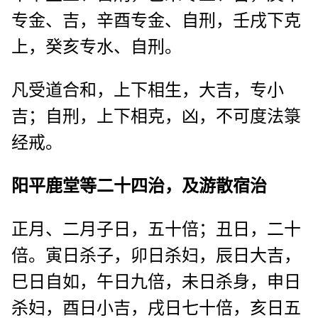
专金、吉，辛酉专金、自刑，壬戌下克
上，癸亥专水、自刑。
凡受道合和，上下相生，大吉，专小
吉；自刑，上下相克，凶，不可度法箓
经戒。
阳平鹿堂等二十四治，及游散宿治
正月、二月子日，五十倍；丑日，二十
倍。寅日杀子，卯日杀妇，辰日大吉，
巳日自如，午日九倍，未日杀身，申日
杀妇，酉日小吉，戌日七十倍，亥日五