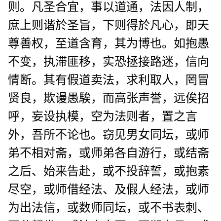
则。凡圣合宜，事以道通，法因人制，
庶上则谐於圣旨，下则得於凡心，即天
尊善权，至道含育，其为博也。如抱愚
不变，执滞匪移，实恐拯接路迷，信向
情断。其有假道卖法，求利取人，罔冒
贤良，欺谩愚騃，而高张声誉，远俟招
呼，妄设执模，空为法则者，置之言
外，吾所不论也。窃见男女同坛，或师
弟不相对斋，或师弟各自游行，或结斋
之后、始来告赴，或不投辞誓，或抱素
尽空，或师借经法、及假人经法，或师
为出法信，或数师同坛，或不书表刺、