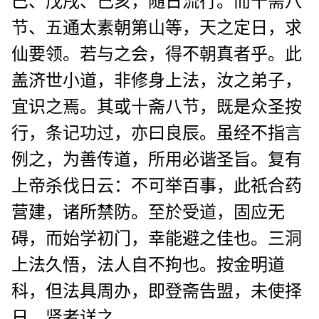
巳、戊戌、己亥，随日流行。而十斋八
节、五通太素朝第山等，天之定日，求
仙要领。若与之会，得不朝真者乎。此
盖济世小道，非修身上法，汝之弟子，
宜识之焉。其或十斋八节，既是众圣按
行，条记功过，亦曰良辰。虽经不指言
例之，为善传道，所用必谐圣旨。复有
上帝杀伐日云：不可举百事，此祇合药
营建，诸所禁防。至於受道，固应无
碍，而始学初门，幸能避之佳也。三洞
上法久悟，法人自不拘也。按金明道
科，但法具周办，即登斋告盟，未使择
日，贤者详之。