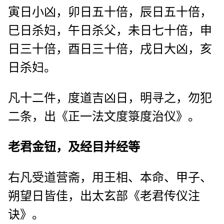
寅日小凶，卯日五十倍，辰日五十倍，
巳日杀妇，午日杀父，未日七十倍，申
日三十倍，酉日三十倍，戌日大凶，亥
日杀妇。
凡十二件，度道吉凶日，明寻之，勿犯
二条，出《正一法文度箓度治仪》。
老君金钮，及经目并经等
右凡受道营斋，用王相、本命、甲子、
朔望日皆佳，出太玄部《老君传仪注
诀》。