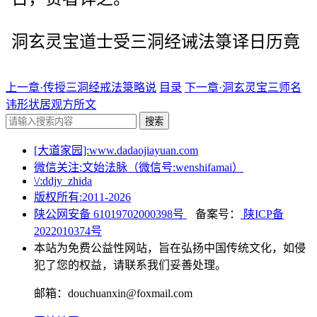
洞玄灵宝道士受三洞经诫法箓译日历竟
上一章·传授三洞经戒法箓略说
目录
下一章·洞玄灵宝三师名
讳形状居观方所文
搜索
[大道家园]:www.dadaojiayuan.com
微信关注:文始法脉（微信号:wenshifamai）
\/:ddjy_zhida
版权所有:2011-
2026
陕公网安备 61019702000398号
备案号：
陕ICP备
2022010374号
本站为免费公益性网站，旨在弘扬中国传统文化，如侵
犯了您的权益，请联系我们妥善处理。
邮箱：douchuanxin@foxmail.com