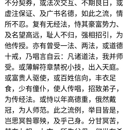
不分契券，或法次交互、不期良日，或
虚注保证、及广书名德，如此之流，情
所不忍。复有无经法，恃其豪富势力、
及名望高远，耻人不归，强相招引，为
他传授。亦有曾受一法、两法，或道德
十戒，乃唱言自云：凡诸道法，我并师
受。或薄解符章禁祝小技，出入天庭。
或富贵人驱使，或百姓信向，丰衣足
食，少有僮仆，使人传唱，招致弟子，
为传经法。或恃以年高德重，俄然戴
冠，为人师范。此之流例，举目皆是，
岂思冥咎罪殃，及乎己身。分甘冥苦，