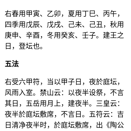
右春用甲寅、乙卯，夏用丁巳、丙午，
四季用戊辰、戊戌、己未、己丑，秋用
庚申、辛酉，冬用癸亥、壬子。建王之
日，登坛也。
五法
右受六甲符，当以甲子日，夜於庭坛，
风雨入室。禁山云：以夜半设祭，不言
其日，五岳用月上，建夜半。三皇云：
夜半於庭坛敷席，不言日。五符云：吉
日清净夜半时，於庭坛敷席，出《陶公