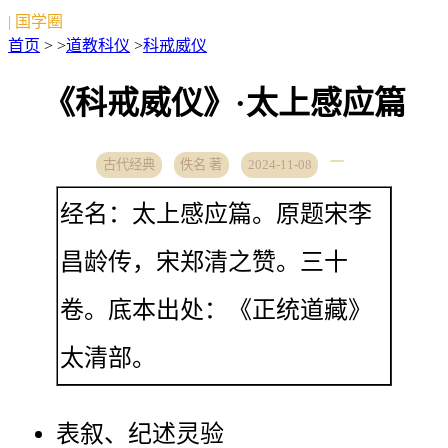
| 国学圈
首页
> >
道教科仪
>
科戒威仪
《科戒威仪》·太上感应篇
古代经典
佚名 著
2024-11-08
经名：太上感应篇。原题宋李
昌龄传，宋郑清之赞。三十
卷。底本出处：《正统道藏》
太清部。
表叙、纪述灵验