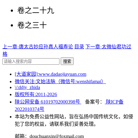
卷之二十九
卷之三十
上一章·唐太古妙应孙真人福寿论
目录
下一章·太微仙君功过
格
搜索
[大道家园]:www.dadaojiayuan.com
微信关注:文始法脉（微信号:wenshifamai）
\/:ddjy_zhida
版权所有:2011-
2026
陕公网安备 61019702000398号
备案号：
陕ICP备
2022010374号
本站为免费公益性网站，旨在弘扬中国传统文化，如侵
犯了您的权益，请联系我们妥善处理。
邮箱：douchuanxin@foxmail.com