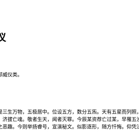
仪
部威仪类。
是三生万物，五极居中。位设五方，数分五炁。天有五星而列照
，济拔亡魂。敬者生天，闻者灭罪。今辰某资荐亡过某，早罹五
之恶趣。今则举扬睿号，宣演秘文。似影逐形，随方忏悔。仰凭