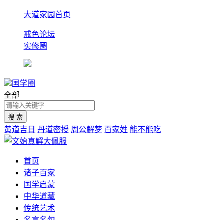
大道家园首页
戒色论坛
实修圈
国学圈
全部
黄道吉日
丹道密授
周公解梦
百家姓
能不能吃
首页
诸子百家
国学启蒙
中华道藏
传统艺术
名言名句