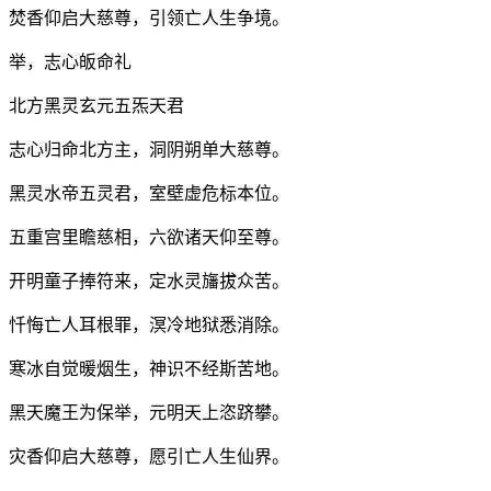
焚香仰启大慈尊，引领亡人生争境。
举，志心皈命礼
北方黑灵玄元五炁天君
志心归命北方主，洞阴朔单大慈尊。
黑灵水帝五灵君，室壁虚危标本位。
五重宫里瞻慈相，六欲诸天仰至尊。
开明童子捧符来，定水灵旛拔众苦。
忏悔亡人耳根罪，溟冷地狱悉消除。
寒冰自觉暖烟生，神识不经斯苦地。
黑天魔王为保举，元明天上恣跻攀。
灾香仰启大慈尊，愿引亡人生仙界。