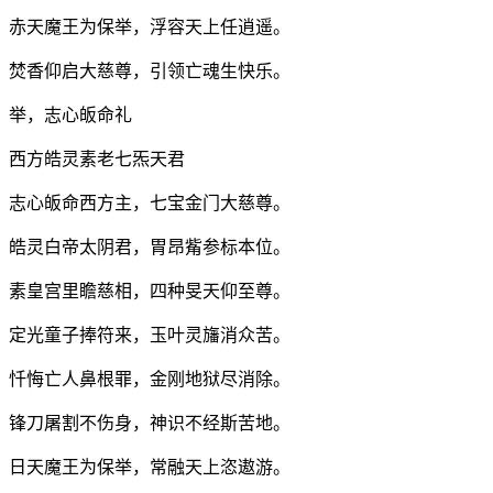
赤天魔王为保举，浮容天上任逍遥。
焚香仰启大慈尊，引领亡魂生快乐。
举，志心皈命礼
西方皓灵素老七炁天君
志心皈命西方主，七宝金门大慈尊。
皓灵白帝太阴君，胃昂觜参标本位。
素皇宫里瞻慈相，四种旻天仰至尊。
定光童子捧符来，玉叶灵旛消众苦。
忏悔亡人鼻根罪，金刚地狱尽消除。
锋刀屠割不伤身，神识不经斯苦地。
日天魔王为保举，常融天上恣遨游。