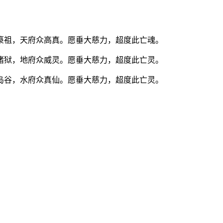
箓祖，天府众高真。愿垂大慈力，超度此亡魂。
诸狱，地府众威灵。愿垂大慈力，超度此亡灵。
岛谷，水府众真仙。愿垂大慈力，超度此亡灵。