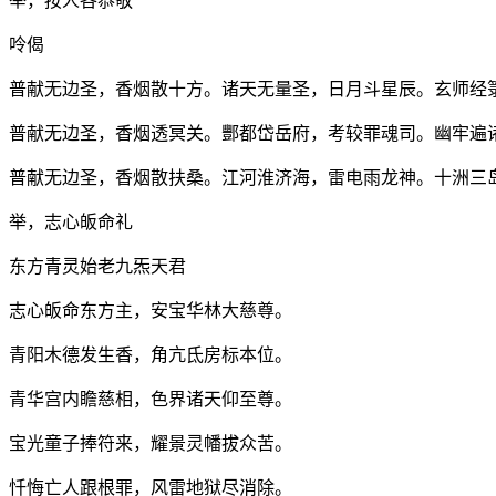
举，按人各恭敬
呤偈
普献无边圣，香烟散十方。诸天无量圣，日月斗星辰。玄师经
普献无边圣，香烟透冥关。酆都岱岳府，考较罪魂司。幽牢遍
普献无边圣，香烟散扶桑。江河淮济海，雷电雨龙神。十洲三
举，志心皈命礼
东方青灵始老九炁天君
志心皈命东方主，安宝华林大慈尊。
青阳木德发生香，角亢氐房标本位。
青华宫内瞻慈相，色界诸天仰至尊。
宝光童子捧符来，耀景灵幡拔众苦。
忏悔亡人跟根罪，风雷地狱尽消除。