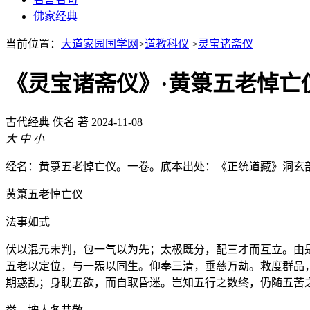
佛家经典
当前位置：
大道家园国学网
>
道教科仪
>
灵宝诸斋仪
《灵宝诸斋仪》·黄箓五老悼亡
古代经典
佚名 著
2024-11-08
大
中
小
经名：黄箓五老悼亡仪。一卷。底本出处：《正统道藏》洞玄
黄箓五老悼亡仪
法事如式
伏以混元未判，包一气以为先；太极既分，配三才而互立。由
五老以定位，与一炁以同生。仰奉三清，垂慈万劫。救度群品
期惑乱；身耽五欲，而自取昏迷。岂知五行之数终，仍随五苦