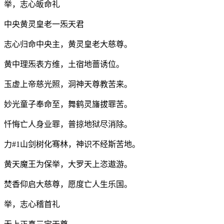
举，志心皈命礼
中央黄灵皇老一炁天君
志心归命中央主，黄灵皇老大慈尊。
黄中理炁表方维，土宿地蔷诱位。
玉虚上帝慈光照，洞神天尊教苦来。
妙光童子奉命至，舞鹤灵旛拔罪苦。
忏悔亡人身业罪，普掠地狱尽消除。
力#1山剑树化骞林，神识不经斯苦地。
黄天魔王为保举，大罗天上恣遨游。
焚香仰启大慈尊，愿度亡人生乐国。
举，志心稽首礼