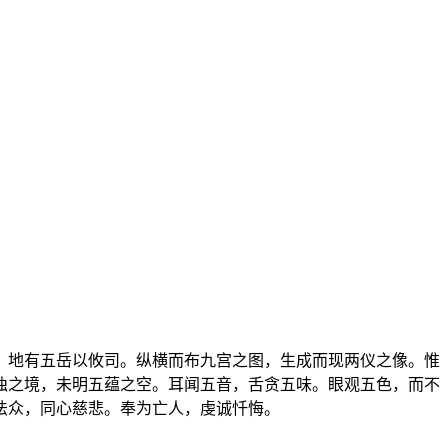
，地有五岳以攸司。纵横而布九宫之图，生成而现两仪之像。惟
浊之境，未明五蕴之空。耳闻五音，舌贪五味。眼观五色，而不
法众，同心慈悲。奉为亡人，虔诚忏悔。