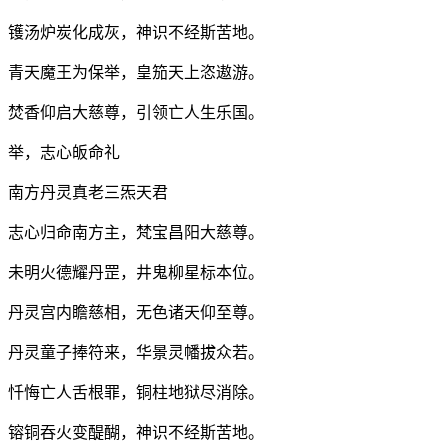
镬汤炉炭化成灰，神识不经斯苦地。
青天魔王为保举，皇笳天上恣遨游。
焚香仰启大慈尊，引领亡人生乐国。
举，志心皈命礼
南方丹灵真老三炁天君
志心归命南方主，梵宝昌阳大慈尊。
未明火德耀丹罡，井鬼柳星标本位。
丹灵宫内瞻慈相，无色诸天仰至尊。
丹灵童子捧符来，华景灵幡拔众若。
忏悔亡人舌根罪，铜柱地狱尽消除。
镕铜吞火变醍醐，神识不经斯苦地。