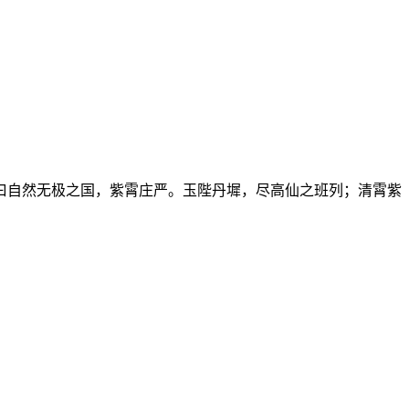
曰自然无极之国，紫霄庄严。玉陛丹墀，尽高仙之班列；清霄紫