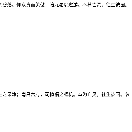
於碧落。仰众真而笑傲，陪九老以遨游。奉荐亡灵，往生彼国。
生之录籍；南昌六府，司植福之枢机。奉为亡灵，往生彼国。参