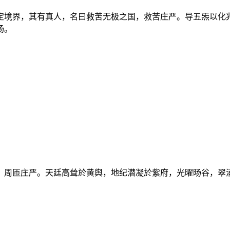
定境界，其有真人，名曰救苦无极之国，救苦庄严。导五炁以化
扬。
，周匝庄严。天廷高耸於黄舆，地纪潜凝於紫府，光曜旸谷，翠