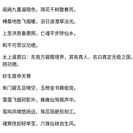
阆阙九重凝晓色，琪花千树散春芳。
榑桑地胜飞烟暖，浴日波澄翠淡光。
上圣洪恩垂惠照，亡魂平步陟仙乡。
和不可思议功德。
太上道君曰：东南方碧霞境界，其有真人，名曰真定无极之国
扬功德。
好生度命天尊
朱门碧瓦亘晴空，玉榜金书巽极宫。
霭霭飞烟珂影外，雍雍仙驾佩声中。
鸾鸣凤啸悠扬远，珠蕊瑶葩剪刻工。
魂爽恍如轻举至，六铢仙袂自生风。