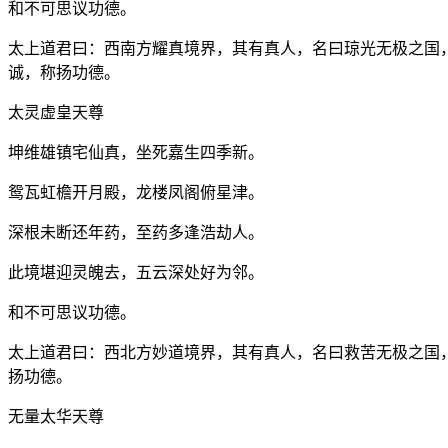
和不可思议功德。
太上道君曰：西南方耀真境界，其有真人，名曰琼光无极之国
诚，称扬功德。
太灵虚皇天尊
坤维雄镇宅仙真，坐死嘉生四季新。
鸳瓦虹檐开月殿，龙楼凤阁俯星津。
深根未断还年药，至药多逢浩劫人。
此境堪迎灵魄去，五云深处好为邻。
和不可思议功德。
太上道君曰：西北方妙道境界，其有真人，名曰救苦无极之国
扬功德。
无量太华天尊