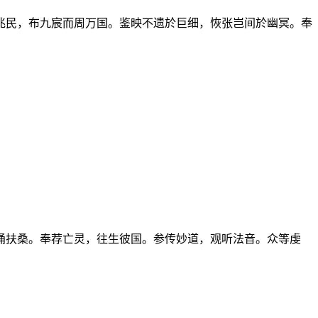
兆民，布九宸而周万国。鉴映不遗於巨细，恢张岂间於幽冥。奉
涌扶桑。奉荐亡灵，往生彼国。参传妙道，观听法音。众等虔