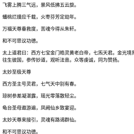
飞雾上腾三气远，景风低拂五云旋。
蟠桃烂熳应千载，火枣芬芳定劫年。
万福天尊垂救度，苦魂今得从朱轩。
和不可思议功德。
太上道君曰：西方七宝金门皓灵黄老白帝，七炁天君。金光境
往生彼国，参传妙道，观听法音。众等虔诚，同为赞扬。
太妙至极天尊
西方圣主号灵君，七气天中别有春。
琼树参差凝湛露，瑶光零落散轻尘。
龟台圣母遨游遍，凤阙仙乡致宴迎。
太妙天尊来接引，灵魂有路谒群仙。
和不可思议功德。