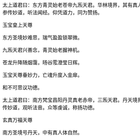
太上道君曰：东方青灵始老苍帝九炁天君。华林境界，其有真
参传妙道，听法闻经。仰凭道力，同为赞扬。
玉宝皇上天尊
东方圣境妙难思，瑞气盈盈锁翠微。
九炁天君兴善念，青灵始老握神机。
苍龙升降随烟霭，旸谷霐澄莹日辉。
玉宝天尊垂妙力，亡魂升度入金扉。
和不可思议功德。
太上道君曰：南方梵宝昌阳丹灵真老赤帝，三炁天君。丹天境
传妙道，观听法音。众等虔诚，称扬功德。
玄真万福天尊
南方圣境号丹天，中有真人体自然。