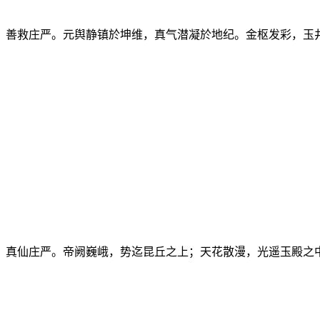
，善救庄严。元舆静镇於坤维，真气潜凝於地纪。金枢发彩，玉
，真仙庄严。帝阙巍峨，势迄昆丘之上；天花散漫，光遥玉殿之