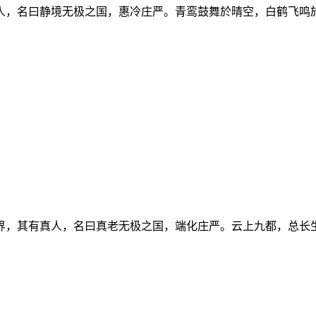
人，名曰静境无极之国，惠冷庄严。青鸾鼓舞於晴空，白鹤飞鸣
界，其有真人，名曰真老无极之国，端化庄严。云上九都，总长