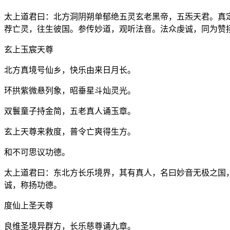
太上道君曰：北方洞阴朔单郁绝五灵玄老黑帝，五炁天君。真
荐亡灵，往生彼国。参传妙道，观听法音。法众虔诚，同为赞
玄上玉宸天尊
北方真境号仙乡，快乐由来日月长。
环拱紫微悬列象，昭垂星斗灿灵光。
双鬟童子持金简，五老真人诵玉章。
玄上天尊来救度，普令亡爽得生方。
和不可思议功德。
太上道君曰：东北方长乐境界，其有真人，名曰妙音无极之国
诚，称扬功德。
度仙上圣天尊
良维圣境异群方，长乐慈尊诵九章。