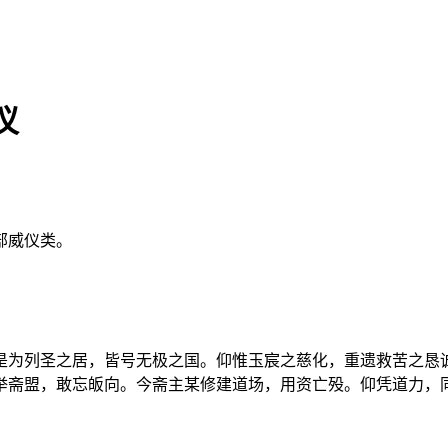
仪
部威仪类。
是为列圣之居，皆号无极之国。仰惟玉宸之慈化，重遗救苦之恳
举斋盟，敢忘皈向。今斋主某修建道场，用资亡殁。仰凭道力，