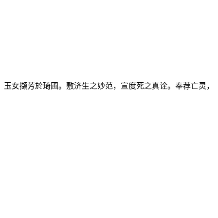
，玉女撷芳於琦圃。敷济生之妙范，宣度死之真诠。奉荐亡灵，