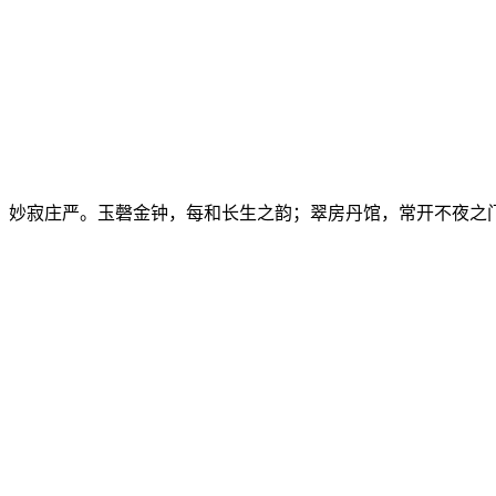
，妙寂庄严。玉磬金钟，每和长生之韵；翠房丹馆，常开不夜之