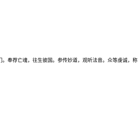
门。奉荐亡魂，往生彼国。参传妙道，观听法音。众等虔诚，称