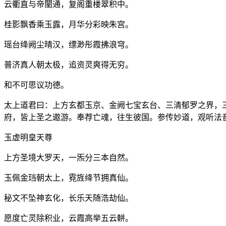
云衢直与帝闉通，复阁重楼翠积中。
桂影飘香乘玉露，月华分彩映朱宫。
瑶台绛阙尘晴汉，缥渺彤霞拂浪穹。
普济真人朝太极，追资灵爽得无穷。
和不可思议功德。
太上道君曰：上方玄都玉京、金阙七宝玄台、三清郁罗之界，
府，皆上圣之遨游。奉荐亡魂，往生彼国。参传妙道，观听法
玉虚明皇天尊
上方圣境大罗天，一炁分三本自然。
玉佩金珰朝太上，霓旌绛节拥真仙。
秘文不坠神玄化，长乐天随浩劫仙。
愿度亡灵除积业，云霞高举五云軿。