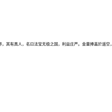
界，其有真人，名曰法宝无极之国，利益庄严。金童捧盖於遥空