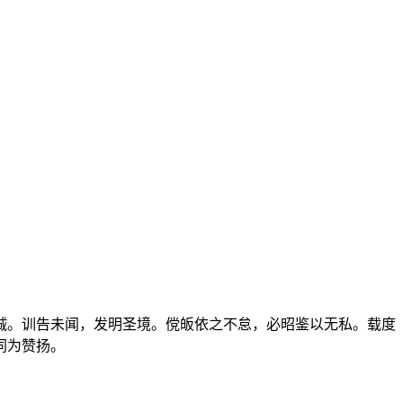
诚。训告未闻，发明圣境。傥皈依之不怠，必昭鉴以无私。载度
同为赞扬。