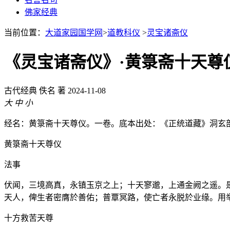
佛家经典
当前位置：
大道家园国学网
>
道教科仪
>
灵宝诸斋仪
《灵宝诸斋仪》·黄箓斋十天尊
古代经典
佚名 著
2024-11-08
大
中
小
经名：黄箓斋十天尊仪。一卷。底本出处：《正统道藏》洞玄
黄箓斋十天尊仪
法事
伏闻，三境高真，永镇玉京之上；十天寥邈，上通金阙之遥。
天人，俾生者密膺於善佑；普覃冥路，使亡者永脱於业缘。用
十方救苦天尊