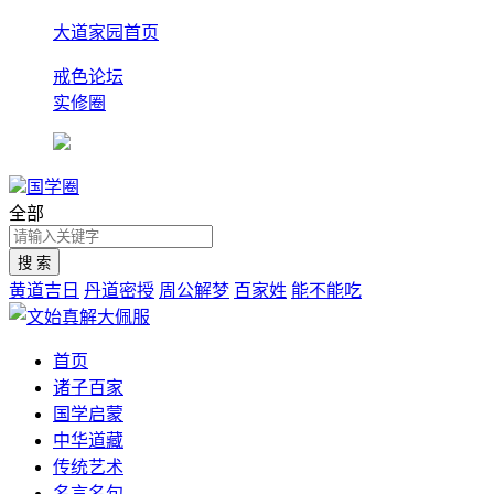
大道家园首页
戒色论坛
实修圈
国学圈
全部
黄道吉日
丹道密授
周公解梦
百家姓
能不能吃
首页
诸子百家
国学启蒙
中华道藏
传统艺术
名言名句