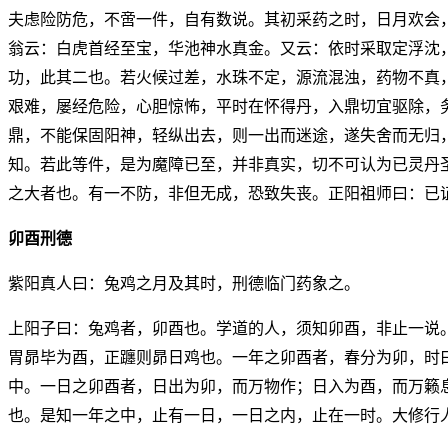
夫虑险防危，不啻一件，自有数说。其初采药之时，日月欢会
翁云：白虎首经至宝，华池神水真金。又云：依时采取定浮沈
功，此其二也。若火候过差，水珠不定，源流混浊，药物不真
艰难，屡经危险，心胆惊怖，平时在怀得丹，入鼎切宜驱除，
鼎，不能保固阳神，轻纵出去，则一出而迷途，遂失舍而无归
知。若此等件，是为魔障已至，并非真实，切不可认为已灵丹
之大者也。有一不防，非但无成，恐致失丧。正阳祖师曰：已
卯酉刑德
紫阳真人曰：兔鸡之月及其时，刑德临门药象之。
上阳子曰：兔鸡者，卯酉也。学道的人，须知卯酉，非止一说
胃昴毕为酉，正躔则昴日鸡也。一年之卯酉者，春分为卯，时
中。一日之卯酉者，日出为卯，而万物作；日入为酉，而万籁
也。是知一年之中，止有一日，一日之内，止在一时。大修行