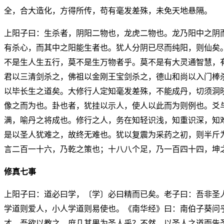
全，合大造化，方得所传，苟有毫发差殊，未免天地悬隔。
上阳子曰：生杀者，阴阳二物也，龙虎二物也。龙乃阳中之阴
有杀心，而其中之阳能生者也。犹人分阴已尽而纯阳，则仙矣
不是生人生五行，莫不是生万物者乎。莫不是有大灵通智慧，
君以三清剑杀之，佛祖以金刚王宝剑杀之，德山和尚以入门棒
以毕长生之道矣。大修行人定知毫发差殊，不能成丹，切须洞
像之而为也。卦也者，犹挂以示人，使人以此而为则例也。爻
满，喻丹之将成也。修行之人，务在知轻识浅，知重识深，知
是以圣人犹难之，故终无难也。犹以复震为采药之初，则半斤
言二百一十六，乃乾之策也；十八八个足，乃一百四十四，坤
修真七事
上阳子曰：道必曰学，〔学〕必曰精而已矣。老子曰：吾非圣
学道则爱人，小人学道则易使也。《南华经》曰：南伯子葵问
才。吾欲以教之，庶几其果为圣人乎？不然，以圣人之道而告