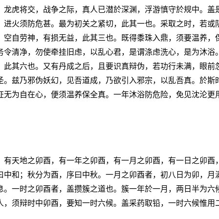
，龙虎将交，战争之际，真人已潜於深渊，浮游慎守於规中。盖
，进火须防危甚。最为初关之紧切，此其一也。采取之时，若或
，空自劳神，有损无益，此其三也。既得黍珠入鼎，须要温养，
务令清净，勿使牵挂旧虑，以乱心君，是谓涤虑洗心，是为沐浴
，此其六也。又有丹成之后，且要识真辩伪，若功行未满，眼前
圣。兹乃邪伪妖幻，见吾道成，乃欲引入邪宗，以乱吾真。於斯
证无为自在心，便须温养保全真。一年沐浴防危险，免见沈沦更
。有天地之卯酉，有一年之卯酉，有一月之卯酉，有一日之卯酉
曰中和；秋分为酉，序曰中秋。一月之卯酉者，初八日为卯，月
息。一时之卯酉者，盖攒簇之道也。簇一年於一月，两日半为六
人，须辩时中卯酉，要知一时六候。盖采药取铅，一时六候惟用