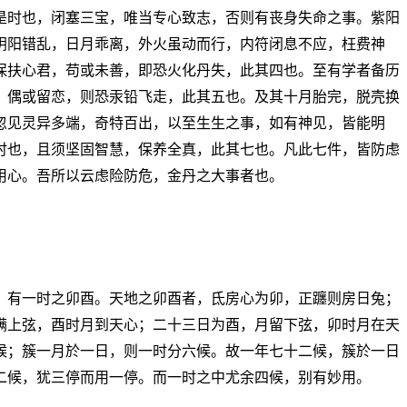
是时也，闭塞三宝，唯当专心致志，否则有丧身失命之事。紫阳
阴阳错乱，日月乖离，外火虽动而行，内符闭息不应，枉费神
保扶心君，苟或未善，即恐火化丹失，此其四也。至有学者备历
。偶或留恋，则恐汞铅飞走，此其五也。及其十月胎完，脱壳换
忽见灵异多端，奇特百出，以至生生之事，如有神见，皆能明
时也，且须坚固智慧，保养全真，此其七也。凡此七件，皆防虑
用心。吾所以云虑险防危，金丹之大事者也。
，有一时之卯酉。天地之卯酉者，氐房心为卯，正躔则房日兔；
满上弦，酉时月到天心；二十三日为酉，月留下弦，卯时月在天
候；簇一月於一日，则一时分六候。故一年七十二候，簇於一日
二候，犹三停而用一停。而一时之中尤余四候，别有妙用。