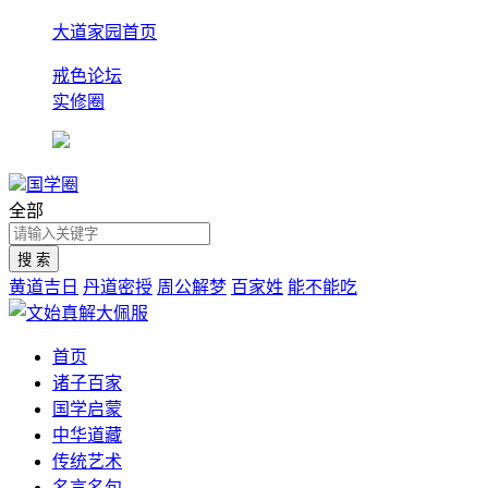
大道家园首页
戒色论坛
实修圈
国学圈
全部
黄道吉日
丹道密授
周公解梦
百家姓
能不能吃
首页
诸子百家
国学启蒙
中华道藏
传统艺术
名言名句