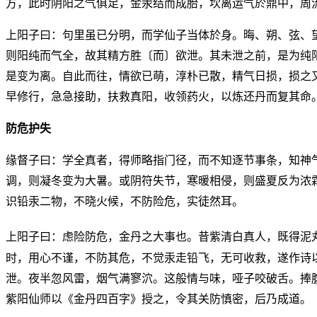
方，此时阴阳之气俱足，金汞结而成胎，坎离运气於鼎中，周
上阳子曰：句里虽已分明，而学仙子当体於身。晦、朔、弦、
则阳纯而气全，故其精方胜〔而〕欲泄。其未泄之前，是为纯
是变为离。自此而往，情欲已萌，淳朴已散，精气日损，损之
早修行，急急接助，扶救真阳，收领药火，以炼还丹而复其命
防危护失
缘督子曰：学全真者，得师略指门径，而不知逐节事条，知神
调，则凝冬变为大暑。或阴符失节，寒暖相侵，则盛夏反为浓
识铅汞二物，不晓火候，不防险危，实徒然耳。
上阳子曰：虑险防危，金丹之大事也。昔紫清白真人，既得泥
时，用心不谨，不防其危，不觉汞走铅飞，无可收救，遂作诗
泄。夜半忽风雷，烟气满寥泬。这般情与味，哑子咬破舌。捧
紫阳仙师以《金丹四百字》授之，令其关防慎密，后乃成道。