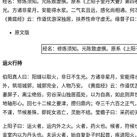
经名：修炼须知。元陈致虚撰。原系《上阳子金丹大要》第四
光。方诸非星月，安能得水浆。二气玄且远，感化尚相通。何
《黄庭经》云：作道优游深独居，扶养性命守虚无。缘督子曰
原文版
经名：修炼须知。元陈致虚撰。原系《上阳
运火行持
伯阳真人曰：阳燧以取火，非日不生光。方诸非星月，安能得
外，筑垣城郭，城郭完全，人物乃安。《黄庭经》云：作道优
妻屏子，离尘绝俗，穷谷深山独居孤处，以为自高，如此则弃
地轴形心。回七十二候之要津，攒归鼎内；夺三千六百之正气
不谨，节候差殊，即姹女逃亡，灵胎不结。莹蟾子曰：采药初
上阳子曰：运火者，运内外之火。火者，药火也。候者，符候
金室内以为丹头也。夫运火者，始自复卦子时起首，疾进阳火