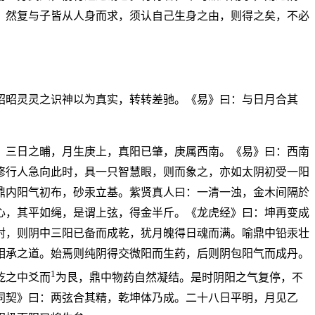
。然复与子皆从人身而求，须认自己生身之由，则得之矣，不必
昭昭灵灵之识神以为真实，转转差驰。《易》曰：与日月合其
。三日之晡，月生庚上，真阳已肇，庚属西南。《易》曰：西南
修行人急向此时，具一只智慧眼，则而象之，亦如太阴初受一阳
鼎内阳气初布，砂汞立基。紫贤真人曰：一清一浊，金木间隔於
心，其平如绳，是谓上弦，得金半斤。《龙虎经》曰：坤再变成
射，则阴中三阳已备而成乾，犹月魄得日魂而满。喻鼎中铅汞壮
相承之道。始焉则纯阴得交微阳而生药，后则阴包阳气而成丹。
1
乾之中爻而
为艮，鼎中物药自然凝结。是时阴阳之气复停，不
同契》曰：两弦合其精，乾坤体乃成。二十八日平明，月见乙