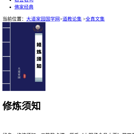
佛家经典
当前位置：
大道家园国学网
>
道教论集
>
全真文集
修炼须知