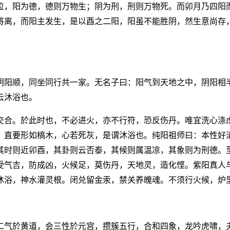
位，阳为德，德则万物生；阴为刑，刑则万物死。而卯月乃四阳
将离，而阳主发生，是以酉之二阳，阳虽不能胜阴，然生意尚存
阴阳顺，同坐同行共一家。无名子曰：阳气到天地之中，阴阳相
云沐浴也。
交合。於此时也，不必进火，亦不行符，恐反伤丹。唯宜洗心涤
，直要形如槁木，心若死灰，是谓沐浴也。纯阳祖师曰：本性好
其时则近卯酉，其卦则云否泰，其候则属温凉，其象则为刑德。
受气吉，防成凶，火候足，莫伤丹，天地灵，造化悭。紫阳真人
沐浴，神水灌灵根。闭兑留金汞，禁关养魄魂。不须行火候，炉
二气於黄道，会三性於元宫，攒簇五行，合和四象，龙吟虎啸，