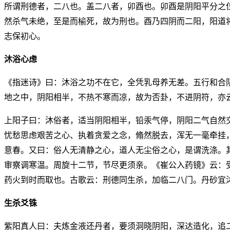
所谓刑德者，二八也。盖二八者，卯酉也。卯酉是阴阳平分之
然杀气未绝，至是而榆死，故为刑也。酉乃四阴而二阳，阳道
志保初心。
沐浴心虑
《指迷诗》曰：沐浴之功不在它，全凭乳母养无差。五行和合
地之中，阴阳相半，不热不寒而凉，故为否卦，不进阴符，亦
上阳子曰：沐俗者，适当阴阳相半，铅汞气停，阴阳二气自然
忧愁思虑艰苦之心、执着贪爱之念，翛然脱去，浑无一毫牵挂
意春。又曰：俗人无清静之心，道人无尘俗之心，是谓洗涤。
审察调寒温。周旋十二节，节尽更须亲。《崔公入药镜》云：
药火到时而取也。古歌云：刑德同生杀，加临二八门。丹砂宜
生杀爻铢
紫阳真人曰：夫炼金液还丹者，要须洞晓阴阳，深达造化，追