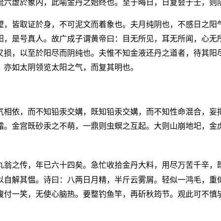
流六虚於象内，此喻金丹之始终也。至于晦日，日复会于壬，则
望，皆取证於身，不可泥文而着象也。夫月纯阴也，不感日之阳
阳，是号真人。故广成子谓黄帝曰：目无所见，耳无所闻，心无
又损，以至於阳尽而阴纯也。夫惟不知金液还丹之道者，待其阳
。亦如太阴领览太阳之气，而复其明也。
气相依，而不知铅汞交媾，既知铅汞交媾，而不知性命混合，妄
霜。金宫既砂汞之不萌，一鼎则虫螟之互起。大则山崩地圯，金
丸翁之传，年已六十四矣。急忙收拾金丹大料，用尽万苦千辛，
以自解其愠。诗曰：八两日月精，半斤云雾屑。轻似一鸿毛，重
腹付一笑，无使心脑热。要整钓鱼竿，再斫秋筠节。观此可不慎