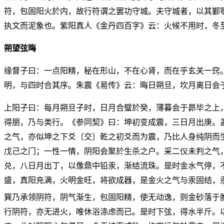
符，包固阳火於内，故行符谓之罢功守城。夫守城者，以其鄞
执文而泥象也。紫阳真人《金丹四百字》云：火候不用时，冬
朔望弦晦
缘督子曰：一点阳精，秘在形山，不在心肾，而在乎玄关一窍
明，与四时合其序。朱震《易传》云：晦日朔旦，坎月离日会
上阳子曰：每月朔旦子时，日月合璧於癸，薄暮会于昴毕之上
得朋，乃与类行。《参同契》曰：坤初变成震，三日月出庚。
之气，亦似坤之下爻〔交〕乾之初爻而为震，乃比人身纯阴而
戊己之门；一性一情，阴阳会聚於生杀之户。采二仪未判之气
兑，八日月出丁，以像鼎中铅汞，渐结流珠。是时金水气停，
盛，真阳充满，火明金旺，将欲成器，是金火之气与汞固结，
巽乃承领阴符，阴气渐生，包固阳精，使无动逸，则金砂落于
行阴符，亦无进火，唯休浴涤虑而已。是时下弦，得水半斤。