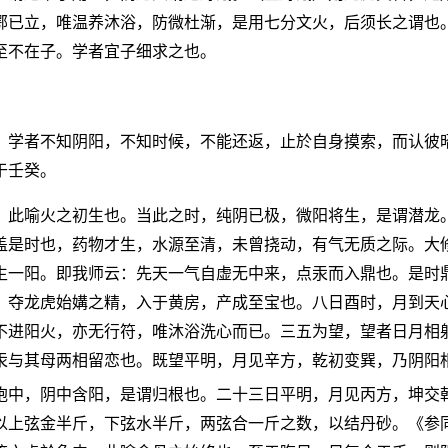
鄂已立，唯温养沐浴，防微杜渐，是用七分文火，后须长之谓也
至不在子。学者宜子细求之也。
。学者不知阴阳，不知时候，不能还返，止於自身摸索，而认彼
于壬癸。
，此喻火之初生也。当此之时，纯阴已极，微阳将生，是谓潜龙
盖是时也，药物才生，水源至清，未曾挠动，有气无质之际。大
生一阳。即我师云：先天一气自虚无中来，点汞而入鼎也。是时
，夺龙虎始媾之精，入于黄房，产成至宝也。八日酉时，月到天
不进阳火，亦无行符，唯沐浴洗心而已。三五为望，望者日月相
汞与其母两相留恋也。既望平明，月见辛方，乾初变巽，乃阴阳
胞中，阴中含阳，是谓归根也。二十三日平明，月见丙方，坤交
以上弦金半斤，下弦水半斤，两弦合一斤之数，以结丹砂。《参