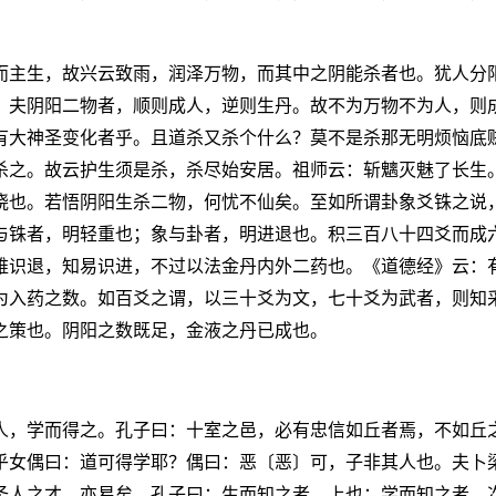
而主生，故兴云致雨，润泽万物，而其中之阴能杀者也。犹人分
。夫阴阳二物者，顺则成人，逆则生丹。故不为万物不为人，则
有大神圣变化者乎。且道杀又杀个什么？莫不是杀那无明烦恼底
杀之。故云护生须是杀，杀尽始安居。祖师云：斩魑灭魅了长生
晓也。若悟阴阳生杀二物，何忧不仙矣。至如所谓卦象爻铢之说
与铢者，明轻重也；象与卦者，明进退也。积三百八十四爻而成
难识退，知易识进，不过以法金丹内外二药也。《道德经》云：
为入药之数。如百爻之谓，以三十爻为文，七十爻为武者，则知
之策也。阴阳之数既足，金液之丹已成也。
人，学而得之。孔子曰：十室之邑，必有忠信如丘者焉，不如丘
乎女偶曰：道可得学耶？偶曰：恶〔恶〕可，子非其人也。夫卜
圣人之才，亦易矣。孔子曰：生而知之者，上也；学而知之者，