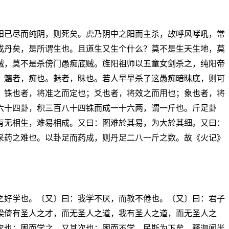
阳已尽而纯阴，则死矣。虎乃阴中之阳而主杀，故呼风哮吼，常
成丹矣，是所谓生也。且道生又生个什么？莫不是生天生地，莫
贼，莫不是杀傍门愚痴底贼。旌阳祖师以五童女剑杀之，纯阳帝
。魑者，痴也。魅者，昧也。若人早早杀了这愚痴暗昧底，则可
，铢也者，将准之而定也；爻也者，将效之而用也；象也者，将
六十四卦，积三百八十四铢而成一十六两，谓一斤也。斤足卦
有无相生，难易相成。又曰：图难於其易，为大於其细。又曰：
采药之难也。以卦足而药成，则丹足二八一斤之数。故《火记》
之好学也。〔又〕曰：我学不厌，而教不倦也。〔又〕曰：君子
梁倚有圣人之才，而无圣人之道，我有圣人之道，而无圣人之
次也；困而学之，又其次也；困而不学，民斯为下矣。释迦闻半