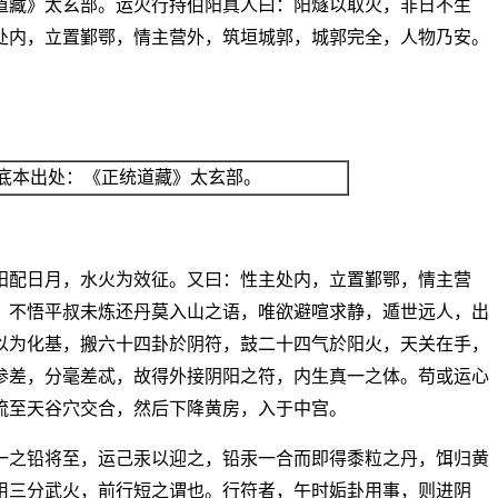
道藏》太玄部。运火行持伯阳真人曰：阳燧以取火，非日不生
处内，立置鄞鄂，情主营外，筑垣城郭，城郭完全，人物乃安。
底本出处：《正统道藏》太玄部。
阳配日月，水火为效征。又曰：性主处内，立置鄞鄂，情主营
，不悟平叔未炼还丹莫入山之语，唯欲避喧求静，遁世远人，出
以为化基，搬六十四卦於阴符，鼓二十四气於阳火，天关在手，
参差，分毫差忒，故得外接阴阳之符，内生真一之体。苟或运心
流至天谷穴交合，然后下降黄房，入于中宫。
一之铅将至，运己汞以迎之，铅汞一合而即得黍粒之丹，饵归黄
用三分武火，前行短之谓也。行符者，午时姤卦用事，则进阴