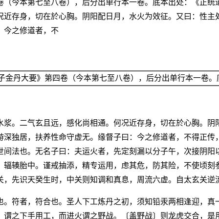
卷（今本第七至八卷），后分出单行本一卷。底本出处：《正统
况近存身，切在於心胸。阴阳配日月，水火为效征。又曰：性主
：今之修道者，不
子金丹大要》第四卷（今本第七至八卷），后分出单行本一卷。
水浆。二气玄且远，感化尚相通。何况近存身，切在於心胸。阴
游深独居，扶养性命守虚无。缘督子曰：今之修道者，不得正传
世间法也。无名子曰：夫运火者，先定刻漏以分子午，次接阴阳
，辐辏胎中。谨戒抽添，精专运用，虑其危，防其险，不使顷刻
关，先识天癸生时，中关则知调和真息，周流六虚。自太玄关逆
也。符者，符合也。圣人下工炼丹之初，须知铅汞两相逢迎，真
，谓之下手用工，而进火谓之野战。〔盖野战〕则龙虎交合，是