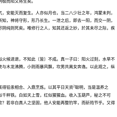
阴极而阳又将生矣。
气，安能灭而复生。人亦似月也，当二八少壮之年，鸿蒙未判，
所知，神将守形，形乃长生。一泄之后，即去一阳，而交一阴，
尽阴纯则死矣。唯修行之人，知其还返之妙，於其未尽之际，疾
拟火候进退，不知此〔皆〕不成。真一子曰：阳火过刻，水旱不
虎与木龙沸腾，小则雨暴风飘，坎男共离女奔逸。以此观之，纵
2
既得铅汞相合、入鼎烹炼。以其平日天资
聪明，当是温养之
似千秤铁。白如天上雪，红似猩猩血。收入玉葫芦，秘之不可
欤？若非白真人之坚固，他人安能再整钓竿，而斫筠节乎。又得