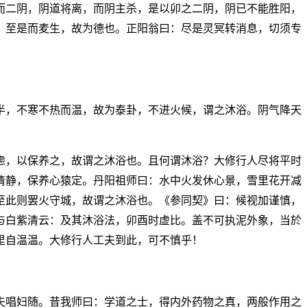
而二阴，阴道将离，而阴主杀，是以卯之二阴，阴已不能胜阳，
，至是而麦生，故为德也。正阳翁曰：尽是灵冥转消息，切须专
半，不寒不热而温，故为泰卦，不进火候，谓之沐浴。阴气降天
虑，以保养之，故谓之沐浴也。且何谓沐浴？大修行人尽将平时
清静，保养心猿定。丹阳祖师曰：水中火发休心景，雪里花开减
至此则罢火守城，故谓之沐浴也。《参同契》曰：候视加谨慎，
与白紫清云：及其沐浴法，卯酉时虚比。盖不可执泥外象，当於
里自温温。大修行人工夫到此，可不慎乎！
夫唱妇随。昔我师曰：学道之士，得内外药物之真，两般作用之