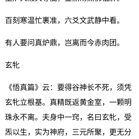
百刻寒温忙裹准，六爻文武静中看。
有人要问真炉鼎，岂离而今赤肉团。
玄牝
《悟真篇》云：要得谷神长不死，须凭
玄牝立根基。真精既返黄金室，一颗明
珠永不离。夫身中一窍，名曰玄牝，受
炁以生，实为神府，三元所聚，更无分