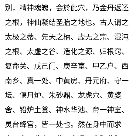
别，精神魂魄，会於此穴，乃金丹返还
之根，神仙凝结圣胎之地也。古人谓之
太极之蒂、先天之柄、虚无之宗、混沌
之根、太虚之谷、造化之源、归根窍、
复命关、戊己门、庚辛室、甲乙户、西
南乡、真一处、中黄房、丹元府、守一
坛、偃月炉、朱砂鼎、龙虎穴、黄婆
舍、铅炉土釜、神水华池、帝一神室、
灵台绛宫，皆一处也。然在身中而求