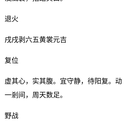
退火
戌戌剥六五黄裳元吉
复位
虚其心，实其腹。宜守静，待阳复。动
一剎间，周天数足。
野战