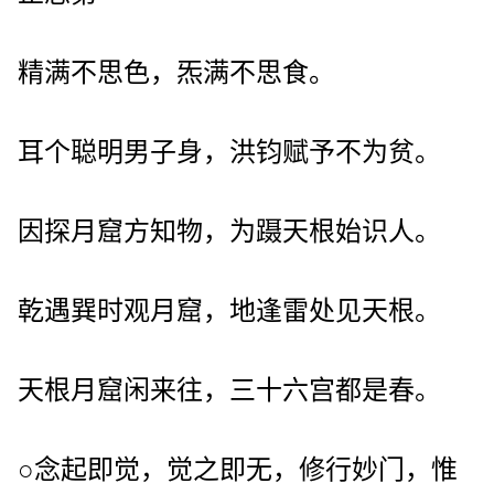
精满不思色，炁满不思食。
耳个聪明男子身，洪钧赋予不为贫。
因探月窟方知物，为蹑天根始识人。
乾遇巽时观月窟，地逢雷处见天根。
天根月窟闲来往，三十六宫都是春。
○念起即觉，觉之即无，修行妙门，惟