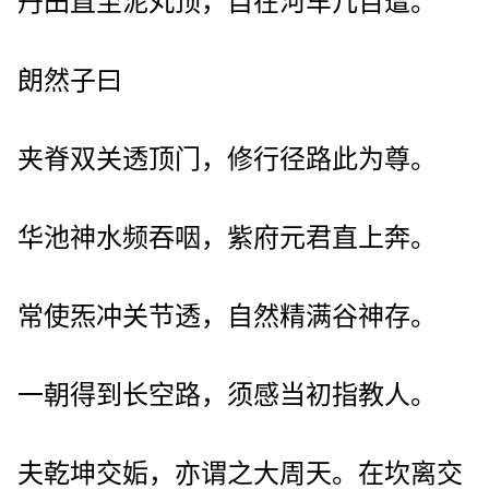
丹田直至泥丸顶，自在河车几百遭。
朗然子曰
夹脊双关透顶门，修行径路此为尊。
华池神水频吞咽，紫府元君直上奔。
常使炁冲关节透，自然精满谷神存。
一朝得到长空路，须感当初指教人。
夫乾坤交姤，亦谓之大周天。在坎离交