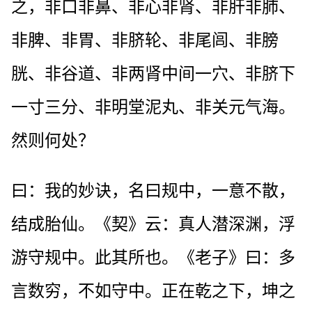
之，非口非鼻、非心非肾、非肝非肺、
非脾、非胃、非脐轮、非尾闾、非膀
胱、非谷道、非两肾中间一穴、非脐下
一寸三分、非明堂泥丸、非关元气海。
然则何处？
曰：我的妙诀，名曰规中，一意不散，
结成胎仙。《契》云：真人潜深渊，浮
游守规中。此其所也。《老子》曰：多
言数穷，不如守中。正在乾之下，坤之