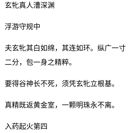
玄牝真人漕深渊
浮游守规中
夫玄牝其白如绵，其连如环。纵广一寸
二分，包一身之精粹。
要得谷神长不死，须凭玄牝立根基。
真精既返黄金室，一颗明珠永不离。
入药起火第四