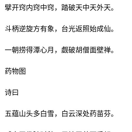
擘开窍内窍中窍，踏破天中天外天。
斗柄逆旋方有象，台光返照始成仙。
一朝捞得潭心月，觑破胡僧面壁禅。
药物图
诗曰
五蕴山头多白雪，白云深处药苗芬。