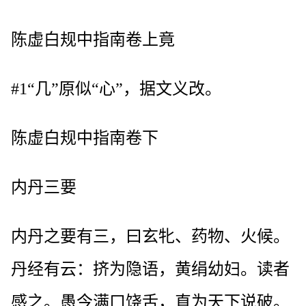
陈虚白规中指南卷上竟
#1“几”原似“心”，据文义改。
陈虚白规中指南卷下
内丹三要
内丹之要有三，曰玄牝、药物、火候。
丹经有云：挤为隐语，黄绢幼妇。读者
感之。愚今满口饶舌，直为天下说破。