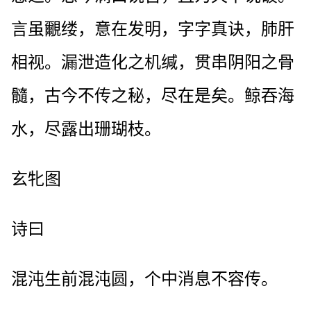
言虽覼缕，意在发明，字字真诀，肺肝
相视。漏泄造化之机缄，贯串阴阳之骨
髓，古今不传之秘，尽在是矣。鲸吞海
水，尽露出珊瑚枝。
玄牝图
诗曰
混沌生前混沌圆，个中消息不容传。