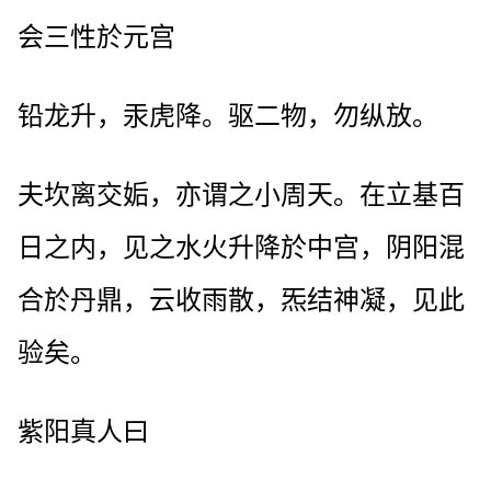
会三性於元宫
铅龙升，汞虎降。驱二物，勿纵放。
夫坎离交姤，亦谓之小周天。在立基百
日之内，见之水火升降於中宫，阴阳混
合於丹鼎，云收雨散，炁结神凝，见此
验矣。
紫阳真人曰