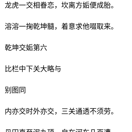
龙虎一交相眷恋，坎离方姤便成胎。
溶溶一掬乾坤髓，着意求他啜取来。
乾坤交姤第六
比栏中下关大略与
别图同
内亦交时外亦交，三关通透不须劳。