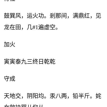
鼓巽风，运火功。剎那间，满鼎红，见
龙在田，几#1遍虚空。
加火
寅寅泰九三终日乾乾
守成
天地交，阴阳均。汞八两，铅半斤。姹