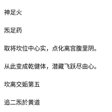
神足火
炁足药
取将坎位中心实，点化离宫腹里阴。
从此变成乾健体，潜藏飞跃尽由心。
坎离交姤第五
追二炁於黄道