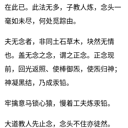
在此已。此法无多，子教人炼，念头一
毫如未尽，何处觅踪由。
夫无念者，非同土石草木，块然无情
也。盖无念之念，谓之正念。正念现
前，回光返照、使棒御炁，使炁归神；
神凝黑结，乃成汞铅。
牢擒意马锁心猿，慢着工夫炼汞铅。
大道教人先止念，念头不住亦徒然。