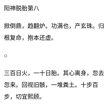
阳神脱胎第八
掀倒鼎，趋翻炉。功满也，产玄珠。归
根复命，抱本还虚。
○
三百日火，一十日胎。其心离身，忽去
忽来。回视旧骸，一堆粪土。十步百
步，切宜熙顾。