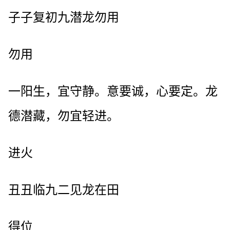
子子复初九潜龙勿用
勿用
一阳生，宜守静。意要诚，心要定。龙
德潜藏，勿宜轻进。
进火
丑丑临九二见龙在田
得位