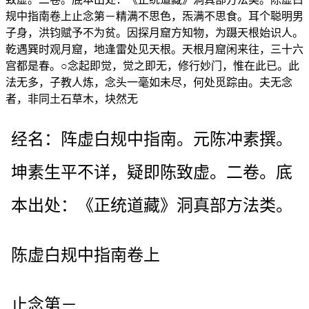
规中指南卷上止念第－精满不思色，炁满不思食。耳个聪明男
子身，洪钧赋予不为贫。因探月窟方知物，为蹑天根始识人。
乾遇巽时观月窟，地逢雷处见天根。天根月窟闲来往，三十六
宫都是春。○念起即觉，觉之即无，修行妙门，惟在此已。此
法无多，子教人炼，念头一毫如未尽，何处觅踪由。夫无念
者，非同土石草木，块然无
经名：阵虚白规中指南。元陈冲素撰。
坤素生平不详，疑即陈致虚。二卷。底
本出处：《正统道藏》洞真部方法类。
陈虚白规中指南卷上
止念第－