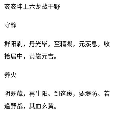
亥亥坤上六龙战于野
守静
群阳剥，丹光毕。至精凝，元炁息。收
拾居中，黄裳元吉。
养火
阴既藏，再生阳。到这裹，要堤防。若
逢野战，其血玄黄。