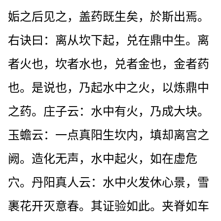
姤之后见之，盖药既生矣，於斯出焉。
右诀曰：离从坎下起，兑在鼎中生。离
者火也，坎者水也，兑者金也，金者药
也。是说也，乃起水中之火，以炼鼎中
之药。庄子云：水中有火，乃成大块。
玉蟾云：一点真阳生坎内，填却离宫之
阙。造化无声，水中起火，如在虚危
穴。丹阳真人云：水中火发休心景，雪
裹花开灭意春。其证验如此。夹脊如车