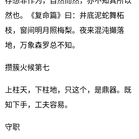
存想非作为，自然而然，亦不知其所以
然也。《复命篇》曰：井底泥蛇舞柘
枝，窗间明月照梅梨。夜来混沌攧落
地，万象森罗总不知。
攒簇火候第七
上柱天，下柱地，只这个，是鼎器。既
知下手，工夫容易。
守职