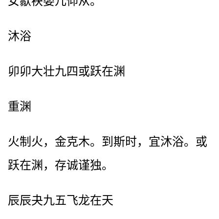
女歙袂婴儿仰从。
沐浴
卯卯大壮九四或跃在渊
重渊
火制火，金克木。到斯时，宜沐浴。或
跃在渊，存诚谨独。
辰辰夬九五飞龙在天