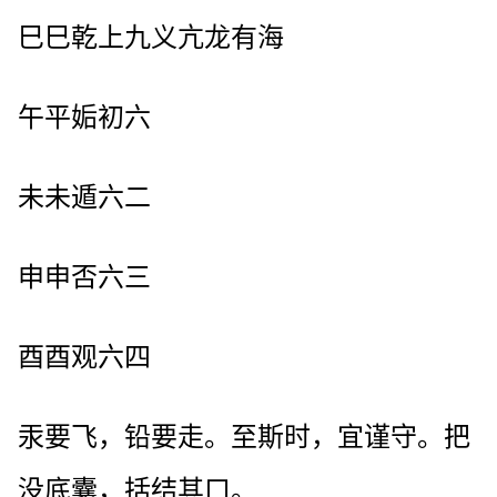
巳巳乾上九义亢龙有海
午平姤初六
未未遁六二
申申否六三
酉酉观六四
汞要飞，铅要走。至斯时，宜谨守。把
没底囊，括结其口。