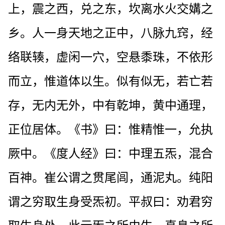
上，震之西，兑之东，坎离水火交媾之
乡。人一身天地之正中，八脉九窍，经
络联辏，虚闲一穴，空悬黍珠，不依形
而立，惟道体以生。似有似无，若亡若
存，无内无外，中有乾坤，黄中通理，
正位居体。《书》曰：惟精惟一，允执
厥中。《度人经》曰：中理五炁，混合
百神。崔公谓之贯尾闾，通泥丸。纯阳
谓之穷取生身受炁初。平叔曰：劝君穷