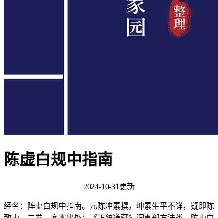
陈虚白规中指南
2024-10-31更新
经名：阵虚白规中指南。元陈冲素撰。坤素生平不详，疑即陈
致虚。二卷。底本出处：《正统道藏》洞真部方法类。陈虚白