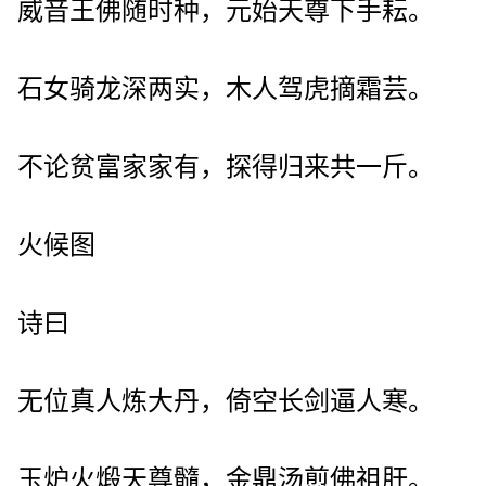
威音王佛随时种，元始天尊下手耘。
石女骑龙深两实，木人驾虎摘霜芸。
不论贫富家家有，探得归来共一斤。
火候图
诗曰
无位真人炼大丹，倚空长剑逼人寒。
玉炉火煅天尊髓，金鼎汤煎佛祖肝。