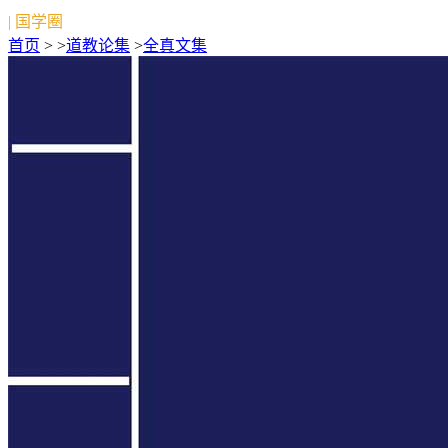
| 国学圈
首页
> >
道教论集
>
全真文集