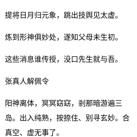
提将日月归元象，跳出技舆见太虚。
炼到形神俱妙处，遂知父母未生初。
这些消息谁传授，没口先生就与吾。
张真人解佩令
阳神离体，冥冥窈窈，剎那暗游遍三
岛。出入纯熟，按捺住、别寻玄妙。合
真空、虚无事了。