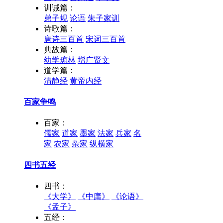
训诫篇：
弟子规
论语
朱子家训
诗歌篇：
唐诗三百首
宋词三百首
典故篇：
幼学琼林
增广贤文
道学篇：
清静经
黄帝内经
百家争鸣
百家：
儒家
道家
墨家
法家
兵家
名
家
农家
杂家
纵横家
四书五经
四书：
《大学》
《中庸》
《论语》
《孟子》
五经：