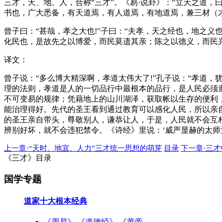
三才，天、地、人，合称“三才”。《易·说卦》：“立天之道
书也，广大悉备，有天道焉，有人道焉，有地道焉，兼三材（才
曾子曰：“甚哉，孝之大也!"子曰：“夫孝，天之经也，地之
化民也，是故先之以博爱，而民莫遗其亲；陈之以德义，而民兴
译文：
曾子说：“多么博大精深啊，孝道太伟大了!”孔子说：“孝道
理的法则，孝道是人的一切品行中最根本的品行，是人民必须
不可变易的规律；凭藉地上的山川湖泽，获取帐以生存的便利
能治理得好。先代的圣王看到通过教育可以感化人民，所以亲
的圣王亲自带头，尊敬别人，谦恭让人，于是，人民就不会互
辨别好坏，就不会违犯禁令。《诗经》里说：‘威严显赫的太师尹
上一章·“天时、地宜、人力”三才统一思想的萌芽
目录
下一章·三
《三才》目录
国学专题
道家十大根本经典
《周易》
《道德经》
《黄帝