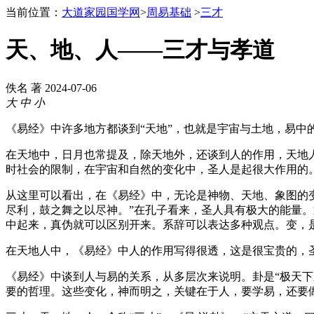
当前位置：
大道家园国学网
>
周易基础
>
三才
天、地、人——三才与孝道
佚名 著
2024-07-06
大
中
小
《易经》中许多地方都谈到“天地”，也就是宇宙与土地，易中
在天地中，日月也常提及，除天地外，还谈到人的作用，天地
时社会的限制，在宇宙和自然的变化中，圣人是起很大作用的
从这里可以看出，在《易经》中，无论是神物、天地、象图的
尽利，鼓之舞之以尽神。”在孔子看来，圣人具有极大的能量。
中起来，真伪就可以区别开来。系辞可以表达多种观点。变，
在天地人中，《易经》中人的作用写得很透，这是很宝贵的，圣
《易经》中谈到人与易的关系，从多层次来说明。卦是“极天下之
要的哲理。这些变化，神而明之，关键在于人，要学易，还要做