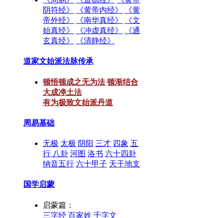
阴符经》
《黄帝内经》
《黄
帝外经》
《南华真经》
《文
始真经》
《冲虚真经》
《通
玄真经》
《清静经》
道家文始派法脉传承
顿悟顿成之无为法
顿渐结合
大成净土法
有为极致文始派丹道
周易基础
无极
太极
阴阳
三才
四象
五
行
八卦
河图
洛书
六十四卦
纳音五行
六十甲子
天干地支
国学启蒙
启蒙篇：
三字经
百家姓
千字文