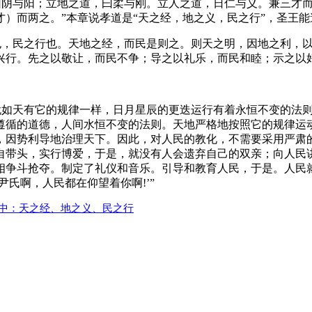
，曰阴与阳；立地之道，曰柔与刚。立人之道，日仁与义。兼三才而
）而两之。”本章说孝道是“天之经，地之义，民之行”，圣王
义也，民之行也。天地之经，而民是则之。则天之明，因地之利，
行。先之以敬让，而民不争；导之以礼乐，而民和睦；示之以好
，犹如天有它的规律一样，日月星辰的更迭运行有着永恒不变的法
遵循的道德，人间水恒不变的法则。天地严格地按照它的规律运
，因势利导地治理天下。因此，对人民的教化，不需要采用严肃
自带头，实行博爱，于是，就没有人会遗弃自己的双亲；向人民
相争斗抢夺。制定了礼仪和音乐。引导和教育人民，于是。人民
氏啊，人民都在仰望着你啊!’”
才中：天之经、地之义、民之行