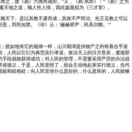
两之，故《易》六画而成卦。”又，《易·系辞》：“《易》之为
能遵天地之道，顺人性人情，因此篇题拟为《三才章》。
以顺天下。是以其教不肃而成，其政不严而治。先王见教之可以
恶，而民知禁。《诗》云：‘赫赫师尹，民具尔瞻。’”
则；犹如地有它的规律一样，山川期泽提供物产之利有着合乎道
动，人民以它们为典范实行孝道。效法天上的日月垦辰，遵循那
的手段就能获得成功；对人民的管理，不需要采用严厉的办法就
讲述德义，于是，人民觉悟了，就会主动地起来实行德义，先代
就能和睦相处；向人民宜传什么是好的，什么是坏的，人民能够