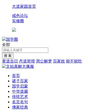
大道家园首页
戒色论坛
实修圈
国学圈
全部
黄道吉日
丹道密授
周公解梦
百家姓
能不能吃
首页
诸子百家
国学启蒙
中华道藏
传统艺术
名言名句
佛家经典