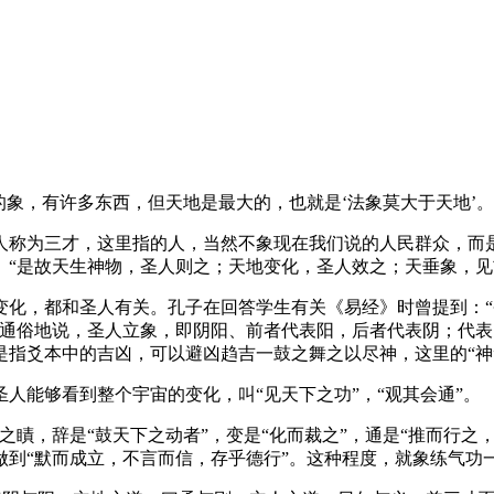
的象，有许多东西，但天地是最大的，也就是‘法象莫大于天地’。
人称为三才，这里指的人，当然不象现在我们说的人民群众，而是
。“是故天生神物，圣人则之；天地变化，圣人效之；天垂象，见
变化，都和圣人有关。孔子在回答学生有关《易经》时曾提到：
通俗地说，圣人立象，即阴阳、前者代表阳，后者代表阴；代表
是指爻本中的吉凶，可以避凶趋吉一鼓之舞之以尽神，这里的“神
人能够看到整个宇宙的变化，叫“见天下之功”，“观其会通”。
瞔，辞是“鼓天下之动者”，变是“化而裁之”，通是“推而行之
到“默而成立，不言而信，存乎德行”。这种程度，就象练气功一