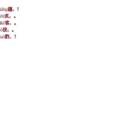
jiāng
疆
。
！
zhì
炙
。
。
为
kè
客
。
。
uò
获
。
。
zuò
酢
。
！