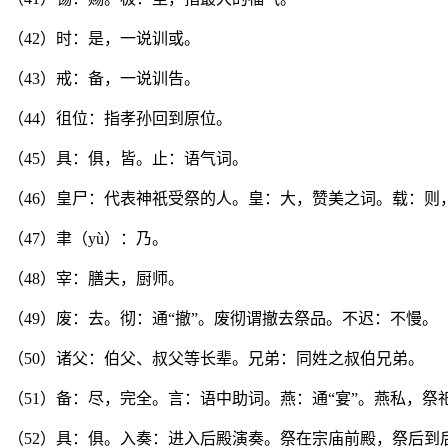
（42）时：是，一说训或。
（43）戒：备，一说训告。
（44）徂位：指孝孙回到原位。
（45）具：俱，皆。止：语气词。
（46）皇尸：代表神祇受祭的人。皇：大，赞美之词。载：则
（47）聿（yù）：乃。
（48）宰：膳夫，厨师。
（49）废：去。彻：通“撤”。废彻谓撤去祭品。不迟：不慢。
（50）诸父：伯父、叔父等长辈。兄弟：同姓之叔伯兄弟。
（51）备：尽，完全。言：语中助词。燕：通“宴”。燕私，
（52）具：俱。入奏：进入后殿演奏。祭在宗庙前殿，祭后到