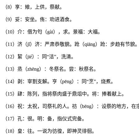
（8）享：飨，上供，祭献。
（9）妥：安坐。侑：劝进酒食。
（10）介：借为匄（gài），求。景福：大福。
（11）济（jǐ）济：严肃恭敬貌。跄（qiāng）跄：步趋有节貌
（12）絜（jié）：同“洁”，洗清。
（13）烝（zhēng）：冬祭名。尝：秋祭名。
（14）剥：宰割支解。亨（pēng）：同“烹”，烧煮。
（15）肆：陈列，指将祭肉盛于鼎俎中。将：捧着献上。
（16）祝：太祝，司祭礼的人。祊（bēng）：设祭的地方，在
（17）孔：很。明：备，指仪式完备。
（18）皇：往。一说为彷徨，即神灵徘徊。