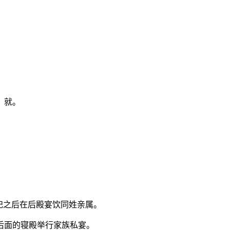
，就。
祭祀之后在后殿宴饮同姓亲属。
后面的寝殿举行家族私宴。