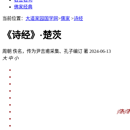
佛家经典
当前位置：
大道家园国学网
>
儒家
>
诗经
《诗经》·楚茨
周朝
佚名，传为尹吉甫采集、孔子编订 著
2024-06-13
大
中
小
jǐ
济
jǐ