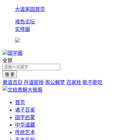
大道家园首页
戒色论坛
实修圈
国学圈
全部
黄道吉日
丹道密授
周公解梦
百家姓
能不能吃
首页
诸子百家
国学启蒙
中华道藏
传统艺术
名言名句