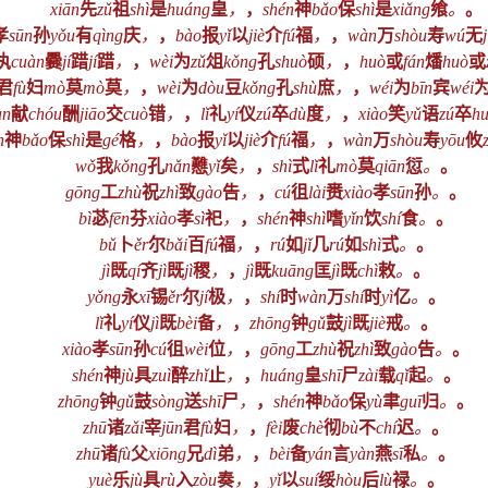
xiān
先
zǔ
祖
shì
是
huáng
皇
，
，
shén
神
bǎo
保
shì
是
xiǎng
飨
。
。
孝
sūn
孙
yǒu
有
qìng
庆
，
，
bào
报
yǐ
以
jiè
介
fú
福
，
，
wàn
万
shòu
寿
wú
无
执
cuàn
爨
jí
踖
jí
踖
，
，
wèi
为
zǔ
俎
kǒng
孔
shuò
硕
，
，
huò
或
fán
燔
huò
或
君
fù
妇
mò
莫
mò
莫
，
，
wèi
为
dòu
豆
kǒng
孔
shù
庶
，
，
wéi
为
bīn
宾
wéi
àn
献
chóu
酬
jiāo
交
cuò
错
，
，
lǐ
礼
yí
仪
zú
卒
dù
度
，
，
xiào
笑
yǔ
语
zú
卒
h
n
神
bǎo
保
shì
是
gé
格
，
，
bào
报
yǐ
以
jiè
介
fú
福
，
，
wàn
万
shòu
寿
yōu
攸
wǒ
我
kǒng
孔
nǎn
戁
yǐ
矣
，
，
shì
式
lǐ
礼
mò
莫
qiān
愆
。
。
gōng
工
zhù
祝
zhì
致
gào
告
，
，
cú
徂
lài
赉
xiào
孝
sūn
孙
。
。
bì
苾
fēn
芬
xiào
孝
sì
祀
，
，
shén
神
shì
嗜
yǐn
饮
shí
食
。
。
bǔ
卜
ěr
尔
bǎi
百
fú
福
，
，
rú
如
jǐ
几
rú
如
shì
式
。
。
jì
既
qí
齐
jì
既
jì
稷
，
，
jì
既
kuāng
匡
jì
既
chì
敕
。
。
yǒng
永
xī
锡
ěr
尔
jí
极
，
，
shí
时
wàn
万
shí
时
yì
亿
。
。
lǐ
礼
yí
仪
jì
既
bèi
备
，
，
zhōng
钟
gǔ
鼓
jì
既
jiè
戒
。
。
xiào
孝
sūn
孙
cú
徂
wèi
位
，
，
gōng
工
zhù
祝
zhì
致
gào
告
。
。
shén
神
jù
具
zuì
醉
zhǐ
止
，
，
huáng
皇
shī
尸
zài
载
qǐ
起
。
。
zhōng
钟
gǔ
鼓
sòng
送
shī
尸
，
，
shén
神
bǎo
保
yù
聿
guī
归
。
。
zhū
诸
zǎi
宰
jūn
君
fù
妇
，
，
fèi
废
chè
彻
bù
不
chí
迟
。
。
zhū
诸
fù
父
xiōng
兄
dì
弟
，
，
bèi
备
yán
言
yàn
燕
sī
私
。
。
yuè
乐
jù
具
rù
入
zòu
奏
，
，
yǐ
以
suí
绥
hòu
后
lù
禄
。
。