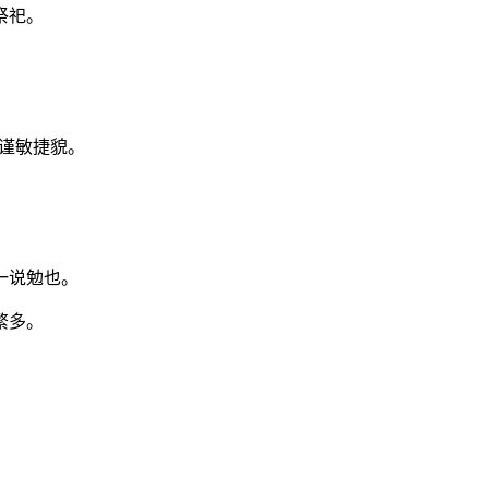
祭祀。
恭谨敏捷貌。
一说勉也。
繁多。