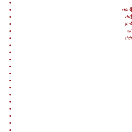
xiào
zhí
jūn
xi
shé