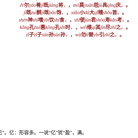
ěr
尔
yáo
肴
jì
既
jiāng
将
，
，
mò
莫
yuàn
怨
jù
具
qìng
庆
。
。
jì
既
zuì
醉
jì
既
bǎo
饱
，
，
xiǎo
小
dà
大
qǐ
稽
shǒu
首
。
。
shén
神
shì
嗜
yǐn
饮
shí
食
，
，
shǐ
使
jūn
君
shòu
寿
kǎo
考
。
。
kǒng
孔
huì
惠
kǒng
孔
shí
时
，
，
wéi
维
qí
其
jìn
尽
zhī
之
。
。
zǐ
子
zǐ
子
sūn
孙
sūn
孙
，
，
wù
勿
tì
替
yǐn
引
zhī
之
。
。
”。亿：形容多。一说“亿”犹“盈”，满。