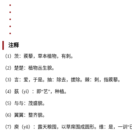
注释
（1）茨：蒺藜，草本植物，有刺。
（2）楚楚：植物丛生貌。
（3）言：爱，于是。抽：除去，拔除。棘：刺，指蒺藜。
（4）蓺（yì）：即“艺”，种植。
（5）与与：茂盛貌。
（6）翼翼：整齐貌。
（7）庾（yǔ）：露天粮囤，以草席围成圆形。维：是，一训“已