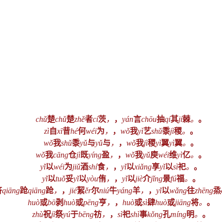
chǔ
楚
chǔ
楚
zhě
者
cí
茨
，
，
yán
言
chōu
抽
qí
其
jí
棘
。
。
zì
自
xī
昔
hé
何
wéi
为
，
，
wǒ
我
yì
艺
shǔ
黍
jì
稷
。
。
wǒ
我
shǔ
黍
yǔ
与
yǔ
与
，
，
wǒ
我
jì
稷
yì
翼
yì
翼
。
。
wǒ
我
cāng
仓
jì
既
yíng
盈
，
，
wǒ
我
yǔ
庾
wéi
维
yì
亿
。
。
yǐ
以
wéi
为
jiǔ
酒
shí
食
，
，
yǐ
以
xiǎng
享
yǐ
以
sì
祀
。
。
yǐ
以
tuǒ
妥
yǐ
以
yòu
侑
，
，
yǐ
以
jiè
介
jǐng
景
fú
福
。
。
济
qiāng
跄
qiāng
跄
，
，
jié
絜
ěr
尔
niú
牛
yáng
羊
，
，
yǐ
以
wǎng
往
zhēng
烝
huò
或
bō
剥
huò
或
pēng
亨
，
，
huò
或
sì
肆
huò
或
jiāng
将
。
。
zhù
祝
jì
祭
yú
于
bēng
祊
，
，
sì
祀
shì
事
kǒng
孔
míng
明
。
。