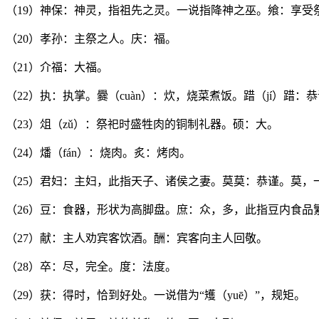
（19）神保：神灵，指祖先之灵。一说指降神之巫。飨：享受
（20）孝孙：主祭之人。庆：福。
（21）介福：大福。
（22）执：执掌。爨（cuàn）：炊，烧菜煮饭。踖（jí）踖：
（23）俎（zǔ）：祭祀时盛牲肉的铜制礼器。硕：大。
（24）燔（fán）：烧肉。炙：烤肉。
（25）君妇：主妇，此指天子、诸侯之妻。莫莫：恭谨。莫，
（26）豆：食器，形状为高脚盘。庶：众，多，此指豆内食品
（27）献：主人劝宾客饮酒。酬：宾客向主人回敬。
（28）卒：尽，完全。度：法度。
（29）获：得时，恰到好处。一说借为“矱（yuē）”，规矩。