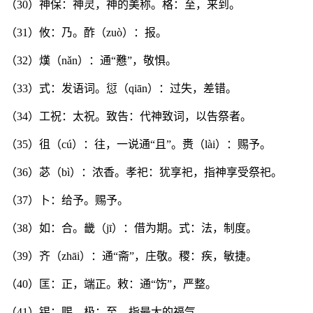
（30）神保：神灵，神的美称。格：至，来到。
（31）攸：乃。酢（zuò）：报。
（32）熯（nǎn）：通“戁”，敬惧。
（33）式：发语词。愆（qiān）：过失，差错。
（34）工祝：太祝。致告：代神致词，以告祭者。
（35）徂（cú）：往，一说通“且”。赉（lài）：赐予。
（36）苾（bì）：浓香。孝祀：犹享祀，指神享受祭祀。
（37）卜：给予。赐予。
（38）如：合。畿（jī）：借为期。式：法，制度。
（39）齐（zhāi）：通“斋”，庄敬。稷：疾，敏捷。
（40）匡：正，端正。敕：通“饬”，严整。
（41）锡：赐。极：至，指最大的福气。