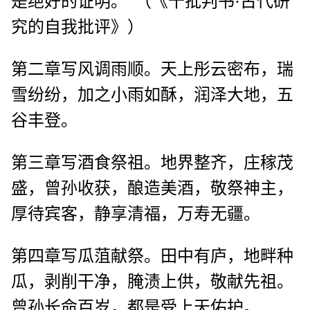
是绝好的证明。”（《十批判书·古代研
究的自我批评》）
第二章写风调雨顺。天上彤云密布，瑞
雪纷纷，加之小雨如酥，润泽大地，五
谷丰登。
第三章写酒食祭祖。地界整齐，庄稼茂
盛，曾孙收获，酿造美酒，敬祭神主，
厚待宾客，静享清福，万寿无疆。
第四章写瓜菹献祭。田中有庐，地畔种
瓜，剥削干净，腌渍上供，敬献先祖。
曾孙长命百岁，都是受上天佑护。