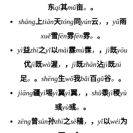
东
qí
其
mǔ
亩
。
。
shàng
上
tiān
天
tóng
同
yún
云
，
，
yǔ
雨
xuě
雪
fēn
雰
fēn
雰
。
。
yì
益
zhī
之
yǐ
以
mài
霡
mù
霂
，
，
jì
既
yōu
优
jì
既
wò
渥
，
，
jì
既
zhān
沾
jì
既
zú
足
。
。
shēng
生
wǒ
我
bǎi
百
gǔ
谷
。
。
jiāng
疆
yì
埸
yì
翼
yì
翼
，
，
shǔ
黍
jì
稷
yù
彧
yù
彧
。
。
zēng
曾
sūn
孙
zhī
之
sè
穑
，
，
yǐ
以
wéi
为