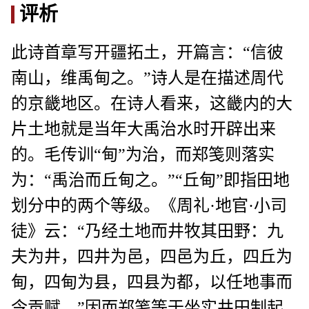
评析
此诗首章写开疆拓土，开篇言：“信彼
南山，维禹甸之。”诗人是在描述周代
的京畿地区。在诗人看来，这畿内的大
片土地就是当年大禹治水时开辟出来
的。毛传训“甸”为治，而郑笺则落实
为：“禹治而丘甸之。”“丘甸”即指田地
划分中的两个等级。《周礼·地官·小司
徒》云：“乃经土地而井牧其田野：九
夫为井，四井为邑，四邑为丘，四丘为
甸，四甸为县，四县为都，以任地事而
令贡赋。”因而郑笺等于坐实井田制起