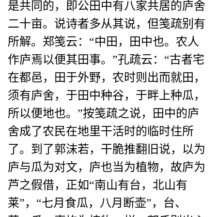
是共同的，即公田中有八家共居的庐舍
二十亩。说诗者多从其说，但笺疏别有
所解。郑笺云：“中田，田中也。农人
作庐焉以便其田事。”孔疏云：“古者宅
在都邑，田于外野，农时则出而就田，
须有庐舍，于田中种谷，于畔上种瓜，
所以便地也。”按笺疏之说，田中的庐
舍成了农民在地里干活时的临时住所
了。到了郭沫若，干脆推翻旧说，以为
庐与瓜为对文，庐也当为植物，故庐为
芦之假借，正如“南山有台，北山有
莱”，“七月食瓜，八月断壶”，台、