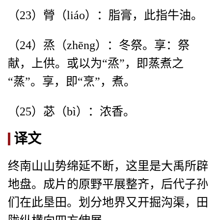
（23）膋（liáo）：脂膏，此指牛油。
（24）烝（zhēng）：冬祭。享：祭
献，上供。或以为“烝”，即蒸煮之
“蒸”。享，即“烹”，煮。
（25）苾（bì）：浓香。
译文
终南山山势绵延不断，这里是大禹所辟
地盘。成片的原野平展整齐，后代子孙
们在此垦田。划分地界又开掘沟渠，田