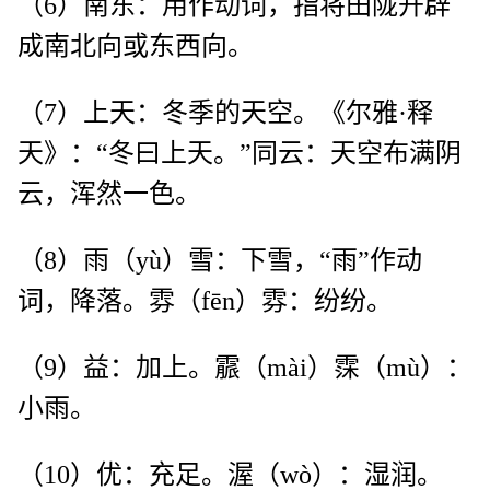
（6）南东：用作动词，指将田陇开辟
成南北向或东西向。
（7）上天：冬季的天空。《尔雅·释
天》：“冬曰上天。”同云：天空布满阴
云，浑然一色。
（8）雨（yù）雪：下雪，“雨”作动
词，降落。雰（fēn）雰：纷纷。
（9）益：加上。霢（mài）霂（mù）：
小雨。
（10）优：充足。渥（wò）：湿润。