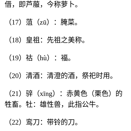
借，即芦菔，今称萝卜。
（17）菹（zū）：腌菜。
（18）皇祖：先祖之美称。
（19）祜（hù）：福。
（20）清酒：清澄的酒，祭祀时用。
（21）骍（xīng）：赤黄色（栗色）的
牲畜。牡：雄性兽，此指公牛。
（22）鸾刀：带铃的刀。