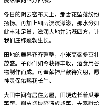
陇纵横向四方伸展。
冬日的阴云密布天上，那雪花坠落纷纷
扬扬。再加上细雨溟溟濛濛，那水分如
此丰沛足量，滋润大地并沾溉四方，让
我们庄稼蓬勃生长。
田地的疆界齐齐整整，小米高粱多茁壮
茂盛。子孙们如今获得丰收，酒食用谷
物制作而成。可奉献神尸款待宾朋，愿
神灵保佑赐我长生。
大田中间有居住房屋，田埂边长着瓜果
菜蔬。削皮切块腌渍成咸菜，去奉献给