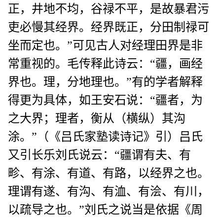
正，井地不均，谷禄不平，是故暴君污
吏必慢其经界。经界既正，分田制禄可
坐而定也。”可见古人对经理田界是非
常重视的。毛传释此诗云：“疆，画经
界也。理，分地理也。”有的学者解释
得更为具体，如王安石说：“疆者，为
之大界；理者，衡从（横纵）其沟
涂。”（《吕氏家塾读诗记》引）吕氏
又引长乐刘氏说云：“疆谓有夫、有
畛、有涂、有道、有路，以经界之也。
理谓有遂、有沟、有洫、有浍、有川，
以疏导之也。”刘氏之说当是依据《周