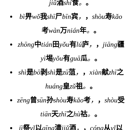
jiǔ
酒
shí
食
。
。
bì
畀
wǒ
我
shī
尸
bīn
宾
，
，
shòu
寿
kǎo
考
wàn
万
nián
年
。
。
zhōng
中
tián
田
yǒu
有
lú
庐
，
，
jiāng
疆
yì
埸
yǒu
有
guā
瓜
。
。
shì
是
bō
剥
shì
是
zū
菹
，
，
xiàn
献
zhī
之
huáng
皇
zǔ
祖
。
。
zēng
曾
sūn
孙
shòu
寿
kǎo
考
，
，
shòu
受
tiān
天
zhī
之
hù
祜
。
。
jì
祭
yǐ
以
qīng
清
jiǔ
酒
，
，
cóng
从
yǐ
以