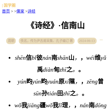
| 国学圈
首页
> >
儒家
>
诗经
《诗经》·信南山
周朝
佚名，传为尹吉甫采集、孔子编订 著
2024-06-13
shēn
信
bǐ
彼
nán
南
shān
山
，
，
wéi
维
yǔ
禹
diàn
甸
zhī
之
。
。
yún
畇
yún
畇
yuán
原
xí
隰
，
，
zēng
曾
sūn
孙
tián
田
zhī
之
。
。
wǒ
我
jiāng
疆
wǒ
我
lǐ
理
，
，
nán
南
dōng