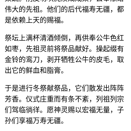
伟大的先祖。他们的后代福寿无疆，都
是依赖上天的赐福。
祭坛上满杯清酒倾倒，再供奉公牛色红
如枣，先祖灵前将祭品献好。操起缀有
金铃的鸾刀，剥开牺牲公牛的皮毛，取
出它的鲜血和脂膏。
于是进行冬祭献祭品，它们散发出阵阵
芳香。仪式庄重而有条不紊，列祖列宗
们驾临徜徉。愿神灵赐以宏福无量，子
孙们享福万寿无疆。