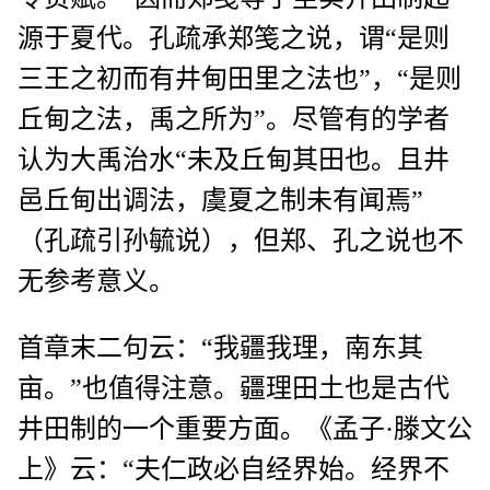
源于夏代。孔疏承郑笺之说，谓“是则
三王之初而有井甸田里之法也”，“是则
丘甸之法，禹之所为”。尽管有的学者
认为大禹治水“未及丘甸其田也。且井
邑丘甸出调法，虞夏之制未有闻焉”
（孔疏引孙毓说），但郑、孔之说也不
无参考意义。
首章末二句云：“我疆我理，南东其
亩。”也值得注意。疆理田土也是古代
井田制的一个重要方面。《孟子·滕文公
上》云：“夫仁政必自经界始。经界不