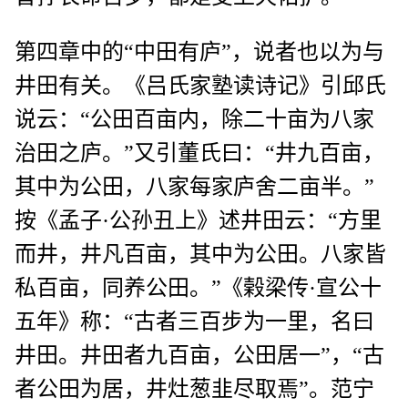
第四章中的“中田有庐”，说者也以为与
井田有关。《吕氏家塾读诗记》引邱氏
说云：“公田百亩内，除二十亩为八家
治田之庐。”又引董氏曰：“井九百亩，
其中为公田，八家每家庐舍二亩半。”
按《孟子·公孙丑上》述井田云：“方里
而井，井凡百亩，其中为公田。八家皆
私百亩，同养公田。”《榖梁传·宣公十
五年》称：“古者三百步为一里，名曰
井田。井田者九百亩，公田居一”，“古
者公田为居，井灶葱韭尽取焉”。范宁