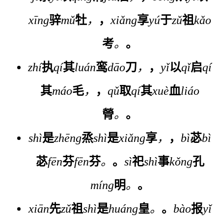
xīng
骍
mǔ
牡
，
，
xiǎng
享
yú
于
zǔ
祖
kǎo
考
。
。
zhí
执
qí
其
luán
鸾
dāo
刀
，
，
yǐ
以
qǐ
启
qí
其
máo
毛
，
，
qǔ
取
qí
其
xuè
血
liáo
膋
。
。
shì
是
zhēng
烝
shì
是
xiǎng
享
，
，
bì
苾
bì
苾
fēn
芬
fēn
芬
。
。
sì
祀
shì
事
kǒng
孔
míng
明
。
。
xiān
先
zǔ
祖
shì
是
huáng
皇
。
。
bào
报
yǐ