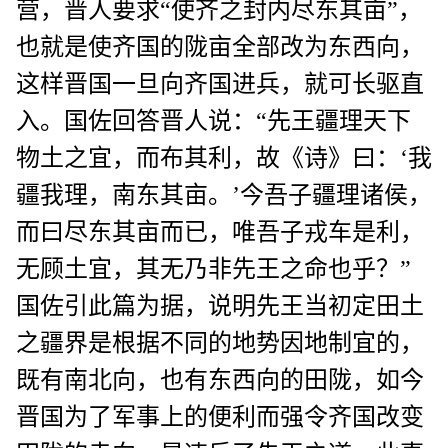
营，晋人要求“使齐之封内尽东其亩”，
也就是使齐国的陇亩全部改为东西向，
这样晋国一旦向齐国进兵，就可长驱直
入。国佐回答晋人说：“先王疆理天下
物土之宜，而布其利，故《诗》曰：‘我
疆我理，南东其亩。’今吾子疆理诸侯，
而曰尽东其亩而已，唯吾子戎车是利，
无顾土宜，其无乃非先王之命也乎？”
国佐引此篇为据，说明先王当初定田土
之疆界是根据不同的地势因地制宜的，
既有南北向，也有东西向的田陇，如今
晋国为了军事上的便利而强令齐国改变