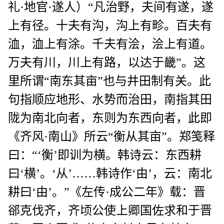
礼·地官·遂人）“凡治野，夫间有遂，遂
上有径。十夫有沟，沟上有畛。百夫有
洫，洫上有涂。千夫有浍，浍上有道。
万夫有川，川上有路，以达于畿”。这
里所谓“南东其亩”也与井田制有关。此
句指顺应地形、水势而治田，南指其田
陇为南北向者，东则为东西向者，此即
《齐风·南山》所云“衡从其亩”。郑笺释
曰：“‘衡’即训为横。韩诗云：东西耕
曰‘横’。‘从’……韩诗作‘由’，云：南北
耕曰‘由’。”《左传·成公二年》载：晋
郤克伐齐，齐顷公使上卿国佐求和于晋