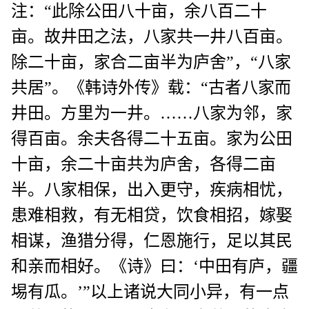
注：“此除公田八十亩，余八百二十
亩。故井田之法，八家共一井八百亩。
除二十亩，家合二亩半为庐舍”，“八家
共居”。《韩诗外传》载：“古者八家而
井田。方里为一井。……八家为邻，家
得百亩。余夫各得二十五亩。家为公田
十亩，余二十亩共为庐舍，各得二亩
半。八家相保，出入更守，疾病相忧，
患难相救，有无相贷，饮食相招，嫁娶
相谋，渔猎分得，仁恩施行，足以其民
和亲而相好。《诗》曰：‘中田有庐，疆
埸有瓜。’”以上诸说大同小异，有一点