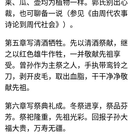
莱、瓜、壶均为植物一样。郭氏别出心
裁，也可聊备一说（参见《由周代农事
诗论到周代社会》）。
第五章写清酒牺牲。先以清酒祭献，继
之以红色雄牛作牲，一并敬献先祖享
受。曾孙作为主祭之人，手执带鸾铃之
刀，剥开皮毛，取出血脂，干干净净敬
献先祖。
第六章写祭典礼成。冬祭进享，祭品芬
芳。祭祀隆重，先祖光彩。回报子孙大
福大贵，万寿无疆。