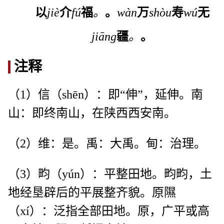
以
jiè
介
fú
福
。
。
wàn
万
shòu
寿
wú
无
jiāng
疆
。
。
注释
（1）信（shēn）：即“伸”，延伸。南
山：即终南山，在陕西西安南。
（2）维：是。禹：大禹。甸：治理。
（3）畇（yún）：平整田地。畇畇，土
地经垦辟后的平展整齐貌。原隰
（xí）：泛指全部田地。原，广平或高