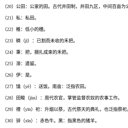
（20）公田：公家的田。古代井田制，井田九区，中间百亩
（21）私：私田。
（22）稚：低小的穗。
（23）穧（jì）：已割而未收的禾把。
（24）秉：把，捆扎成束的禾把。
（25）滞：遗留。
（26）伊：是。
（27）馌（yè）：送饭。南亩：泛指农田。
（28）田畯（jùn）：周代农官，掌管监督农奴的农事工作。
（29）禋（yīn）祀：升烟以祭，古代祭天的典礼，也泛指祭祀
（30）骍（xīn）：赤色牛。黑：指黑色的猪羊。