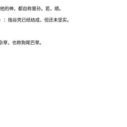
其他的神，都自称曾孙。若，顺。
ào）：指谷壳已经结成，但还未坚实。
的杂草，也称狗尾巴草。
。