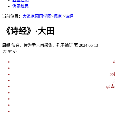
佛家经典
当前位置：
大道家园国学网
>
儒家
>
诗经
《诗经》·大田
周朝
佚名，传为尹吉甫采集、孔子编订 著
2024-06-13
大
中
小
bō
j
qù
去