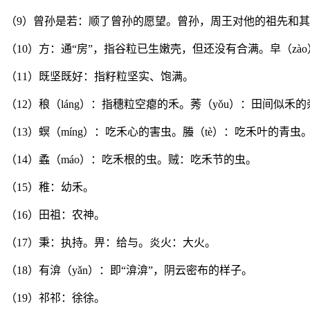
（9）曾孙是若：顺了曾孙的愿望。曾孙，周王对他的祖先和
（10）方：通“房”，指谷粒已生嫩壳，但还没有合满。皁（z
（11）既坚既好：指籽粒坚实、饱满。
（12）稂（láng）：指穗粒空瘪的禾。莠（yǒu）：田间似禾
（13）螟（míng）：吃禾心的害虫。螣（tè）：吃禾叶的青虫
（14）蟊（máo）：吃禾根的虫。贼：吃禾节的虫。
（15）稚：幼禾。
（16）田祖：农神。
（17）秉：执持。畀：给与。炎火：大火。
（18）有渰（yǎn）：即“渰渰”，阴云密布的样子。
（19）祁祁：徐徐。