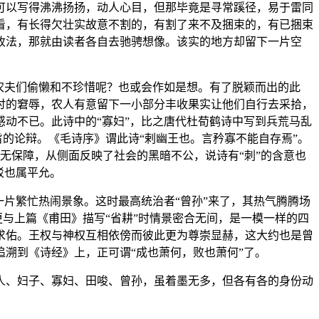
可以写得沸沸扬扬，动人心目，但那毕竟是寻常蹊径，易于雷同
看，有长得欠壮实故意不割的，有割了来不及捆束的，有已捆束
收法，那就由读者各自去驰骋想像。该实的地方却留下一片空
农夫们偷懒和不珍惜呢？也或会作如是想。有了脱颖而出的此
讨的窘辱，农人有意留下一小部分丰收果实让他们自行去采拾，
动不已。此诗中的“寡妇”，比之唐代杜荀鹤诗中写到兵荒马乱
旨的论辩。《毛诗序》谓此诗“剌幽王也。言矜寡不能自存焉”。
的无保障，从侧面反映了社会的黑暗不公，说诗有“刺”的含意也
驳也属平允。
片繁忙热闹景象。这时最高统治者“曾孙”来了，其热气腾腾场
更与上篇《甫田》描写“省耕”时情景密合无间，是一模一样的四
求佑。王权与神权互相依傍而彼此更为尊崇显赫，这大约也是曾
溯到《诗经》上，正可谓“成也萧何，败也萧何”了。
人、妇子、寡妇、田唆、曾孙，虽着墨无多，但各有各的身份动