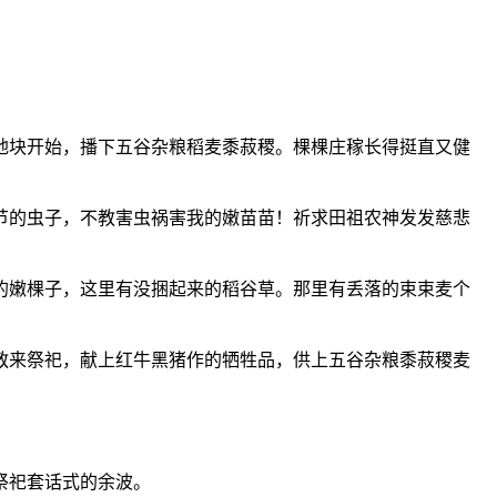
地块开始，播下五谷杂粮稻麦黍菽稷。棵棵庄稼长得挺直又健
节的虫子，不教害虫祸害我的嫩苗苗！祈求田祖农神发发慈悲
的嫩棵子，这里有没捆起来的稻谷草。那里有丢落的束束麦个
敬来祭祀，献上红牛黑猪作的牺牲品，供上五谷杂粮黍菽稷麦
祭祀套话式的余波。