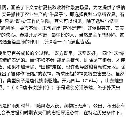
雄阔，涵盖了下文春耕夏耘秋收种种繁复场景，为之提供了纵情
实是抓住了农业生产的“牛鼻子”，即选择良种与修缮农具。有
耜”只是“既戒”工作的举隅，其它可以想见。除了选种与修具
干脆利落，要言不烦。末句冒出“曾孙是若”，好像很突兀，其实
”的欢心。春耕开局不错，最愉悦的人，当然是主角“曾孙”。这
贯通全篇血脉的作用，所谓着一子而满盘皆活。
穿百谷成长的全过程。“既方既皁，既坚既好。”四个“既”像
精确表述的。而“不稂不莠”却是关键句，即除尽了稂莠，才使
，如果不加清除，“田稚”难保，也许会导致粮食颗粒无收。除
出了被称作“田祖”的农神，祈求田祖的神灵将虫害去尽。虽然
，典型例子是唐代姚崇驱蝗。开元四年（716年），山东蝗虫
尽。”（《旧唐书·姚崇传》）于是遣使分道杀蝗，终于扑灭虫
是好雨知时节，“随风潜入夜，润物细无声”，公田、私田都有
社会矛盾缓和时期农夫们的忠悃厚道心情，在特定历史条件下，