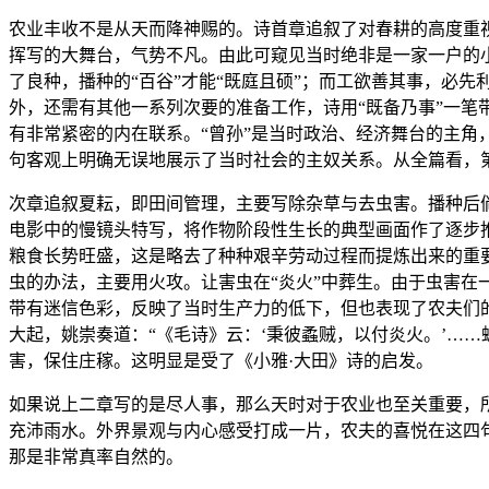
农业丰收不是从天而降神赐的。诗首章追叙了对春耕的高度重
挥写的大舞台，气势不凡。由此可窥见当时绝非是一家一户的小
了良种，播种的“百谷”才能“既庭且硕”；而工欲善其事，必先
外，还需有其他一系列次要的准备工作，诗用“既备乃事”一笔
有非常紧密的内在联系。“曾孙”是当时政治、经济舞台的主角
句客观上明确无误地展示了当时社会的主奴关系。从全篇看，
次章追叙夏耘，即田间管理，主要写除杂草与去虫害。播种后倘
电影中的慢镜头特写，将作物阶段性生长的典型画面作了逐步
粮食长势旺盛，这是略去了种种艰辛劳动过程而提炼出来的重
虫的办法，主要用火攻。让害虫在“炎火”中葬生。由于虫害在
带有迷信色彩，反映了当时生产力的低下，但也表现了农夫们的
大起，姚崇奏道：“《毛诗》云：‘秉彼蟊贼，以付炎火。’…
害，保住庄稼。这明显是受了《小雅·大田》诗的启发。
如果说上二章写的是尽人事，那么天时对于农业也至关重要，
充沛雨水。外界景观与内心感受打成一片，农夫的喜悦在这四句
那是非常真率自然的。