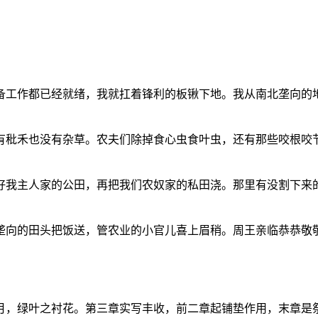
备工作都已经就绪，我就扛着锋利的板锹下地。我从南北垄向的
有秕禾也没有杂草。农夫们除掉食心虫食叶虫，还有那些咬根咬
好我主人家的公田，再把我们农奴家的私田浇。那里有没割下来
垄向的田头把饭送，管农业的小官儿喜上眉稍。周王亲临恭恭敬
月，绿叶之衬花。第三章实写丰收，前二章起铺垫作用，末章是