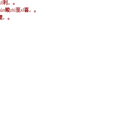
之
lì
利
。
。
jùn
畯
zhì
至
xǐ
喜
。
。
稷
。
。