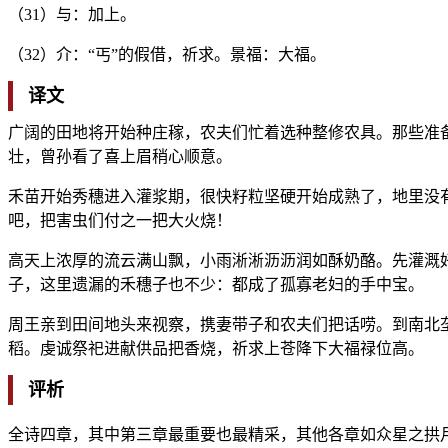
（31）与：加上。
（32）介：“丐”的假借，祈求。景福：大福。
译文
广阔的田地将开始种庄稼，农夫们忙着选种整修农具。那些准
壮，曾孙看了喜上眉稍心顺意。
禾苗开始秀穗进入灌浆期，很快籽粒坚硬开始成熟了，地里没
吧，把害虫们付之一把大火烧！
高天上浓厚的流云满山飘，小雨淅淅沥沥润如酥奶酪。先灌溉
子，这里遗漏的禾穗子也不少：都成了孤寡老妇的手中宝。
周王亲到田间地头来视察，携妻带子和农夫们把话唠。到南北
稻。虔诚祭祀进献供品把香烧，祈求上苍降下大福禄位高。
评析
全诗四章，其中第三章最重要也最精采，其他各章如众星之拱