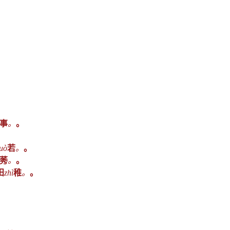
事
。
。
uò
若
。
。
莠
。
。
田
zhì
稚
。
。