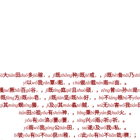
dà
大
tián
田
duō
多
jià
稼
，
，
jì
既
zhǒng
种
jì
既
jiè
戒
，
，
jì
既
bèi
备
nǎi
乃
shì
yǐ
以
wǒ
我
yǎn
覃
sì
耜
，
，
chù
俶
zǎi
载
nán
南
mǔ
亩
。
。
播
jué
厥
bǎi
百
gǔ
谷
，
，
jì
既
tíng
庭
qiě
且
shuò
硕
，
，
zēng
曾
sūn
孙
shì
是
r
ì
既
fāng
方
jì
既
zào
皂
，
，
jì
既
jiān
坚
jì
既
hǎo
好
，
，
bù
不
láng
稂
bù
不
yǒu
qí
其
míng
螟
téng
螣
，
，
jí
及
qí
其
máo
蟊
zéi
贼
，
，
wú
无
hài
害
wǒ
我
tián
tián
田
zǔ
祖
yǒu
有
shén
神
，
，
bǐng
秉
bì
畀
yán
炎
huǒ
火
。
。
yǒu
有
yǎn
渰
qī
萋
qī
萋
，
，
xīng
兴
yǔ
雨
qí
祈
qí
祈
。
。
yǔ
雨
wǒ
我
gōng
公
tián
田
，
，
suì
遂
jí
及
wǒ
我
sī
私
。
。
bǐ
彼
yǒu
有
bú
不
huò
获
zhì
稚
，
，
cǐ
此
yǒu
有
bù
不
liǎn
敛
jì
穧
；
；