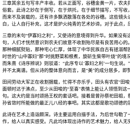
三章其余五句写丰产丰收。若从正面写，谷穗金黄一片，农夫
俗套。此诗之妙在于侧写，在于烘托，在于细节描写，不写收
而来不及装载的，还有许多飘洒散落在各处的谷穗。这些镜头
白，让人自行补充，这才是炉火纯青的艺术妙谛。对于此点，
三章的末句“伊寡妇之利”，又使诗的意境得到升华。如果没
句，人们才恍然意识到农夫们故意不收割殆尽是有良苦用心的
那种细腻熨贴，那种宅心仁厚，体现了中华民族自古有拯溺帮
时世的“山中寡妇”那“时挑野菜和根煮，旋斫生柴带叶烧”的
而朱熹《诗序辨说》则驳道：“此序专以‘寡妇之利’一句生说
并不太离谱。但从诗的整体意向而言，是“美”的成分居多，即
田间劳动大军正在收割捆载，忙得不亦乐乎，田头有农官“田唆
面顿时达于沸点，至少从田唆的“至喜”表情上能让人领悟到这
句。这大约是当时颂扬王权的套话吧。接着是曾孙祭祀田祖，
孙省敛时所能做的最正儿八经的事吧。其实这都是歌功颂德的
此诗在艺术上造诣颇深。诗主要运用白描手法，为后世勾勒了
作，给人以真实感受。凡此均体现出诗作的艺术魅力，给人无