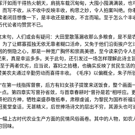
挥汗如雨干得热火朝天，肩挑车载沉甸甸，大囤小囤满满装，也
，而写不收，从不收中反映丰收，构思之妙，令人拍案叫绝。你
读者闭目想像一下，是丰收还是歉收，不言而喻。至于怎么个丰
历代论者均赞赏不已。
有这末句，人们或会有疑问：大田里散落漏收那么多粮食，是不是
。为了让鳏寡孤独无依无靠者糊口活命，又免于他们沿街挨户乞
困的恻隐之心，那是一种宽广胸怀和崇高美德，至今读来仍令人感
境况来，真是幸运多多。关于此句，还引发过一场怎样理解此诗主
。”至于两者优劣，应当说，寡妇之拾穗，也确实反映了贫民生活
赞美农夫通过辛勤劳动而喜得丰收。《毛序》以偏概全，朱子所
”在第一线指挥督察，后方有妇女孩子提筐来送饭食，整个画面一
一点。第四章实写曾孙省敛，与首章春耕时“曾孙是若”相呼应。
祭祀四方神，牺牲粢盛恭敬祗奉，肃穆虔诚，为黎民为国祚祈福
冠冕堂皇话，无甚精义，后世捧场诗文的层出不穷，其源头也可追
一幅上古时代农业生产方面的民情风俗画卷。其中的人物，如农
穷回味。