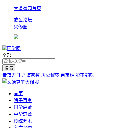
大道家园首页
戒色论坛
实修圈
国学圈
全部
黄道吉日
丹道密授
周公解梦
百家姓
能不能吃
首页
诸子百家
国学启蒙
中华道藏
传统艺术
名言名句