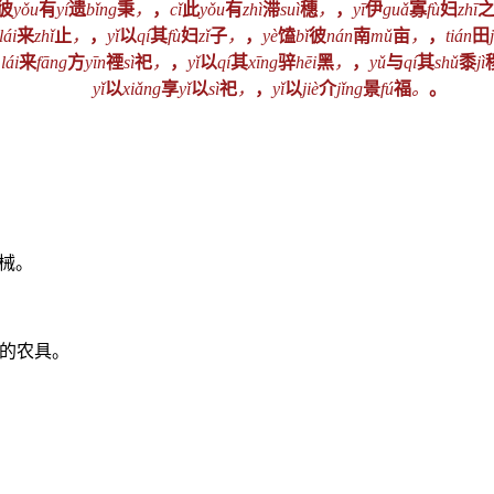
彼
yǒu
有
yí
遗
bǐng
秉
，
，
cǐ
此
yǒu
有
zhì
滞
suì
穗
，
，
yī
伊
guǎ
寡
fù
妇
zhī
lái
来
zhǐ
止
，
，
yǐ
以
qí
其
fù
妇
zǐ
子
，
，
yè
馌
bǐ
彼
nán
南
mǔ
亩
，
，
tián
田
lái
来
fāng
方
yīn
禋
sì
祀
，
，
yǐ
以
qí
其
xīng
骍
hēi
黑
，
，
yǔ
与
qí
其
shǔ
黍
jì
yǐ
以
xiǎng
享
yǐ
以
sì
祀
，
，
yǐ
以
jiè
介
jǐng
景
fú
福
。
。
械。
锹的农具。