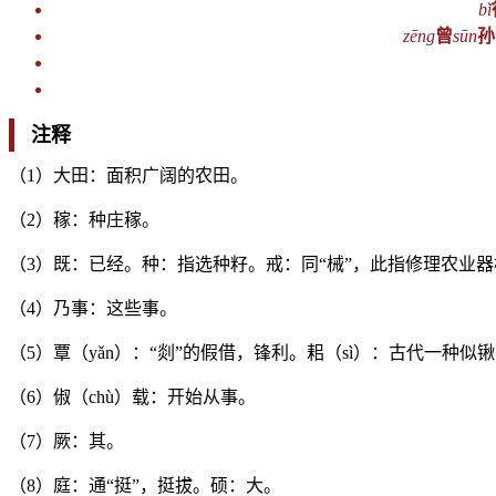
bǐ
zēng
曾
sūn
孙
注释
（1）大田：面积广阔的农田。
（2）稼：种庄稼。
（3）既：已经。种：指选种籽。戒：同“械”，此指修理农业器
（4）乃事：这些事。
（5）覃（yǎn）：“剡”的假借，锋利。耜（sì）：古代一种似
（6）俶（chù）载：开始从事。
（7）厥：其。
（8）庭：通“挺”，挺拔。硕：大。