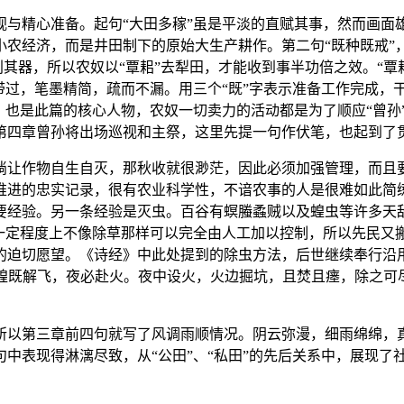
视与精心准备。起句“大田多稼”虽是平淡的直赋其事，然而画面
农经济，而是井田制下的原始大生产耕作。第二句“既种既戒”，
利其器，所以农奴以“覃耜”去犁田，才能收到事半功倍之效。“覃
带过，笔墨精简，疏而不漏。用三个“既”字表示准备工作完成，
，也是此篇的核心人物，农奴一切卖力的活动都是为了顺应“曾孙
第四章曾孙将出场巡视和主祭，这里先提一句作伏笔，也起到了
让作物自生自灭，那秋收就很渺茫，因此必须加强管理，而且要贯
推进的忠实记录，很有农业科学性，不谙农事的人是很难如此简练
要经验。另一条经验是灭虫。百谷有螟螣蟊贼以及蝗虫等许多天敌
一定程度上不像除草那样可以完全由人工加以控制，所以先民又搬
迫切愿望。《诗经》中此处提到的除虫方法，后世继续奉行沿用
…蝗既解飞，夜必赴火。夜中设火，火边掘坑，且焚且瘗，除之可
所以第三章前四句就写了风调雨顺情况。阴云弥漫，细雨绵绵，真
中表现得淋漓尽致，从“公田”、“私田”的先后关系中，展现了