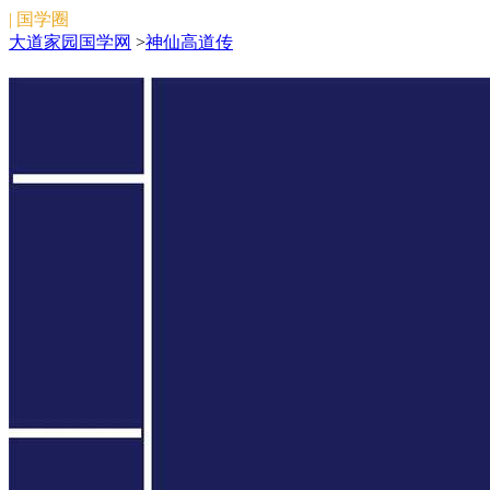
| 国学圈
大道家园国学网
>
神仙高道传
神仙高道传
神仙高道传在线阅读。大道家园国学网收录整理校对了
多篇道藏内神仙高道传目下文章，欢迎浏览。
搜索
[大道家园]:www.dadaojiayuan.com
微信关注:文始法脉（微信号:wenshifamai）
\/:ddjy_zhida
版权所有:2011-
2026
陕公网安备 61019702000398号
备案号：
陕ICP备
2022010374号
本站为免费公益性网站，旨在弘扬中国传统文化，如侵
犯了您的权益，请联系我们妥善处理。
邮箱：douchuanxin@foxmail.com