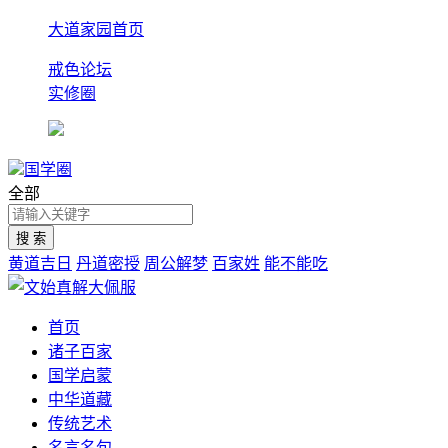
大道家园首页
戒色论坛
实修圈
国学圈
全部
黄道吉日
丹道密授
周公解梦
百家姓
能不能吃
首页
诸子百家
国学启蒙
中华道藏
传统艺术
名言名句