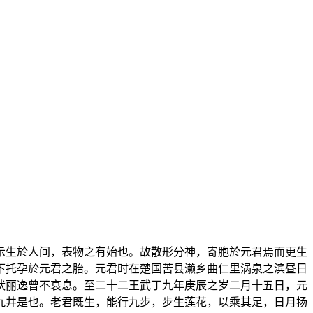
示生於人间，表物之有始也。故散形分神，寄胞於元君焉而更生
下托孕於元君之胎。元君时在楚国苦县濑乡曲仁里涡泉之滨昼日
状丽逸曾不衰息。至二十二王武丁九年庚辰之岁二月十五日，元
九井是也。老君既生，能行九步，步生莲花，以乘其足，日月扬