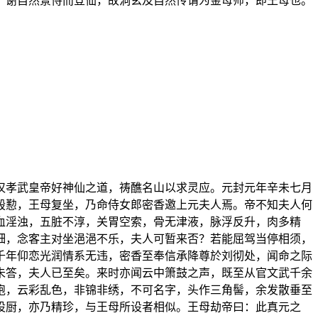
，谢自然景侍而登仙，故洞玄及自然传谓为金母师，即王母也。
汉孝武皇帝好神仙之道，祷醮名山以求灵应。元封元年辛未七月
殷懃，王母复坐，乃命侍女郎密香邀上元夫人焉。帝不知夫人何
血淫浊，五脏不淳，关胃空索，骨无津液，脉浮反升，肉多精
细，念客主对坐浥浥不乐，夫人可暂来否？若能屈驾当停相须，
千年仰恋光润情系无违，密香至奉信承降尊於刘彻处，闻命之际
未答，夫人已至矣。来时亦闻云中箫鼓之声，既至从官文武千余
袍，云彩乱色，非锦非绣，不可名字，头作三角髻，余发散垂至
设厨，亦乃精珍，与王母所设者相似。王母劫帝曰：此真元之