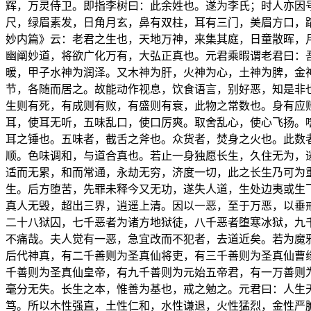
辉，万灵侍卫。即指李树曰：此余姓也。遂为李氏；时人亦因
尺，绿眉素发，日角月玄，鼻有双柱，耳有三门，美眉方口，
妙内篇》云：老君之生也，天地万神，来集其庭，日童散晖，
幽阐妙道，将欲广化万有，大弘正真也。元君乘暇谓老君曰：
暖，甲子水神为润泽。又木神为肝，火神为心，土神为脾，金
节，各随而居之。故能动作视息，饮食语言，别好恶，知是非
生则有死，有成则有败，有盛则有衰，此物之常数也。身有应
耳，使耳无听，五味乱口，使口厉爽。取舍乱心，使心飞扬。
耳之锤也。五味者，截舌之斧也。众货者，焚身之火也。此数
顺。色味调和，与道合真也。若止一身独愿长生，久住无为，
适而无累，和而常通，永劫无穷，济度一切，此之长生乃可为
生。后方堕苦，先罪未释今又无功，遂失人道，生处边夷或生
真人无毁，超出三界，逍遥上清。因以一恶，至于万恶，以垂
二十八狱囚，七千恶者为诸方地狱徒，八千恶者堕寒冰狱，九
不痛哉。夫人觉有一恶，急宜改而不犯者，去道近矣。若为魔
后代神真，有二千善则为圣真仙将吏，有三千善则为圣真仙曹
千善则为圣真仙皇帝，有九千善则为元始五帝君，有一万善则
毫分无失。长生之本，惟善为基也，戒之勉之。元君曰：人生
笃。所以木性强直，土性仁和，水性谦退，火性猛烈，金性严