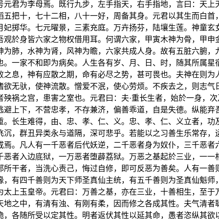
号元君为李母焉。既行九步，左手指天，右手指地，言曰：天上
蹈五把十，七十二相，八十一好，周备其身。元君以其生而白首
月妃掷华。七元曜景，三素充庭。万卉扬芬，陆壤生莲。神童玄
吾观於身皆六家之物权借用耳。何谓六家，甲寅木神为骨，甲申
神为肺，水神为肾，风神为瞻，六家共成人身。故有五脏六腑，
也。一家不和即为病矣。人生各有岁、月、日、时，随其所属星
败之息，神有应散之期，命有必尽之势，甚可畏也。夫神在则为
嗜欲无驮，使神流散。憎爱不泯，使心劳烦。不疾去之，则志气
者殃祸之宫，患害之室也。元君曰：夫·重长生者，始於一身，
逃避上下，不营忠孝，不存兼济，偏善乖道，自是失德。纵能弃
重。长生难得，由、忠、孝、仁、义。忠、孝、仁、义立者，功
飞沉，群丑异类永与道隔，深可悲乎。若能以之习善生乐常存，
戒焉。凡人有一千恶者后代妖逆，二千恶者身为奴仆，三千恶者
千恶者入边底狱，一万恶者堕薜荔狱。万恶之基起於三业，一一
邪所干者，当洗心责己，悔过自修，即可反恶为善矣。人有一善
缘，有四千善则为天下师圣真仙主统，有五千善则为圣真仙魁师
为太上玉皇帝。元君曰：万善之基，亦在三业，十善相生，至于
天地之中，有清有浊、有刚有柔，因而修之各成其性。夫气清者
脆，各随所受以定其性。明者返伏其性以延其命，愚者恣纵其欲