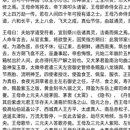
本，岂可不养神固气以全尔形也。形神俱全，上圣所贵，形灭
修之焉。王母命驾将去，帝下席叩头请留，王母即命侍女召上
天上四万劫一传，若在人间四十年可授有道之士。王母乃命侍
道，六和长平，太上八会，飞天之成，真仙节信，由兹通灵，
王母曰：夫始学道受符者，宜别祭川岳诸真灵，洁斋而佩之焉
人命车言去，从官玄集，将欲登天，因笑指方朔曰：此我邻家
戒，为酒色惑，杀伐不休，征辽束，击朝鲜，通西南夷，筑台
去，东方朔飞翕不还，巫蛊事起，帝愈悔恨。元始二年崩於五
箱杖出於人间，此亦得托形尸解之验也。又大茅君盈南治句曲
盈神玺玉章，太微帝君遣三天左宫御史管修条赐盈八龙锦舆、
节燕胎、流明神芝。四使者授讫，使盈食芝、佩玺、服衣、正
为真伯，食夜光洞草者总主左右御史之任，子尽．食之矣，寿
命，赐盈紫玉之版，黄金刻书九锡之文，拜盈为东岳上卿司命
要。王母命上元夫人授茅固、茅衷《太霄》、《隐书》、《丹
其后紫虚元君王华存夫人清斋於阳洛之山、隐元之台，西王母
极高仙伯延盖公子、西城真人王方平、太虚真人、南岳赤松子
逍遥玄津际，万流无暂停，一反此去留会，劫尽天地倾，当寻
央。王母歌毕，三元夫人答歌亦竟。王母及三元夫人紫阳、左