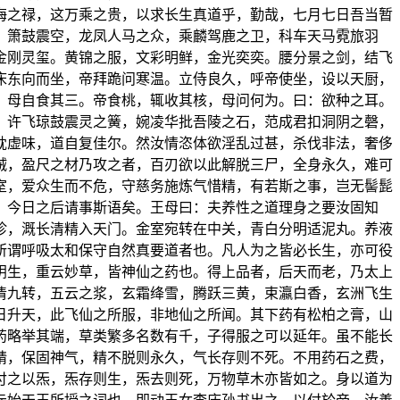
海之禄，这万乘之贵，以求长生真道乎，勤哉，七月七日吾当暂
，箫鼓震空，龙凤人马之众，乘麟驾鹿之卫，科车天马霓旅羽
金刚灵玺。黄锦之服，文彩明鲜，金光奕奕。腰分景之剑，结飞
床东向而坐，帝拜跪问寒温。立侍良久，呼帝使坐，设以天厨，
，母自食其三。帝食桃，辄收其核，母问何为。曰：欲种之耳。
，许飞琼鼓震灵之簧，婉凌华批吾陵之石，范成君扣洞阴之磬，
耽虚味，道自复佳尔。然汝情恣体欲淫乱过甚，杀伐非法，奢侈
贼，盈尺之材乃攻之者，百刃欲以此解脱三尸，全身永久，难可
室，爱众生而不危，守慈务施炼气惜精，有若斯之事，岂无髻髭
，今日之后请事斯语矣。王母曰：夫养性之道理身之要汝固知
珍，溉长清精入天门。金室宛转在中关，青白分明适泥丸。养液
所谓呼吸太和保守自然真要道者也。凡人为之皆必长生，亦可役
阴生，重云妙草，皆神仙之药也。得上品者，后天而老，乃太上
清九转，五云之浆，玄霜绛雪，腾跃三黄，束瀛白香，玄洲飞生
日升天，此飞仙之所服，非地仙之所闻。其下药有松柏之膏，山
药略举其端，草类繁多名数有千，子得服之可以延年。虽不能长
精，保固神气，精不脱则永久，气长存则不死。不用药石之费，
付之以炁，炁存则生，炁去则死，万物草木亦皆如之。身以道为