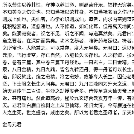
所以营生以养其性，守神以养其命，则离苦升乐、福祚无穷矣
不知美食之伤命也。只知爵禄以荣其身，不知爵禄奢丽之伤己
则成上仙也。夫仙者，心学心识则成仙。道者，内求内密则道
徒积稔索道，道愈违也。人不修道，如幻化耳，但寄寓天地间
矣。能洞寂寂者，视之不见，听之不闻，与道冥然矣。元君曰
道之要者，在深简而易矣。功术之秘者，唯符药与炁也。符者
之所宝也。人能兼之，可以常存，度人元量矣。元君曰：道以
元形，飞行虚空，存亡自然，乃能长久长存也。人之得道，虽
卷，卷有三篇，其中卷三篇正丹经也。一曰玄白，二日金精，
汞，八日金精，九日九鼎，皆名九转还丹。得一丹者可以长生
道，即反於此，烧之愈精，冷之愈妙，故能令人长生。因使老
仑，下士服之长生人问矣。元君曰：九丹金液同为升天之道，
始天君传千二百诀，尘沙之劫授度者多。昔传至真大仙天帝上
返，甚可痛也。然此道高妙，秘於九玄琼台云岌万年一传，有
天。老君乘白鹿自桧树之上从卫仙驾，还归太清，今有鹿迹在
人之生死，世之盛衰，咸由之矣。所以为老君之圣母者，示天
金母元君