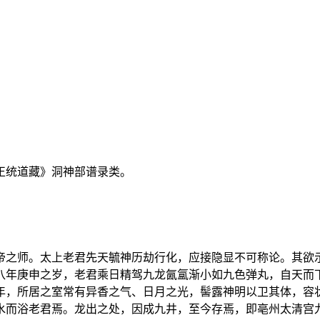
正统道藏》洞神部谱录类。
帝之师。太上老君先天毓神历劫行化，应接隐显不可称论。其欲
八年庚申之岁，老君乘日精驾九龙氤氲渐小如九色弹丸，自天而
年，所居之室常有异香之气、日月之光，髻露神明以卫其体，容
水而浴老君焉。龙出之处，因成九井，至今存焉，即亳州太清宫