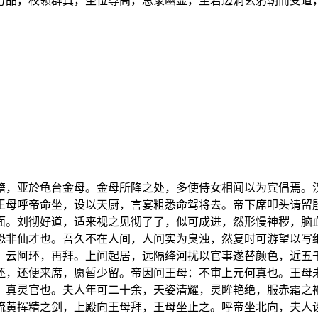
万品，校领群真，圣位尊高，总录幽显，至若边洞玄躬朝而受道
籍，亚於龟台金母。金母所降之处，多使侍女相闻以为宾倡焉。
王母呼帝命坐，设以天厨，言宴粗悉命驾将去。帝下席叩头请留
面。刘彻好道，适来视之见彻了了，似可成进，然形慢神秽，脑
恐非仙才也。吾久不在人间，人问实为臭浊，然复时可游望以写
，云阿环，再拜。上问起居，远隔绛河扰以官事遂替颜色，近五
还，还便来席，愿暂少留。帝因问王母：不审上元何真也。王母
，真灵官也。夫人年可二十余，天姿清耀，灵眸艳绝，服赤霜之
流黄挥精之剑，上殿向王母拜，王母坐止之。呼帝坐北向，夫人