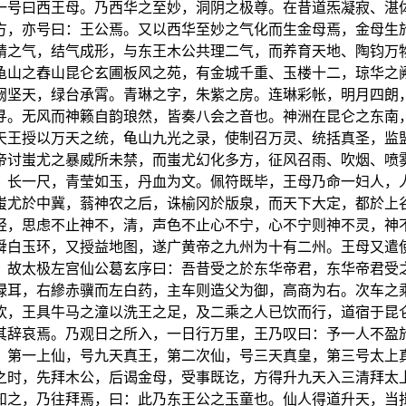
一号曰西王母。乃西华之至妙，洞阴之极尊。在昔道炁凝寂、湛
方，亦号曰：王公焉。又以西华至妙之气化而生金母焉，金母生
精之气，结气成形，与东王木公共理二气，而养育天地、陶钧万
龟山之舂山昆仑玄圃板风之苑，有金城千重、玉楼十二，琼华之
阙坚天，绿台承霄。青琳之字，朱紫之房。连琳彩帐，明月四朗
寻。无风而神籁自韵琅然，皆奏八会之音也。神洲在昆仑之东南
天王授以万天之统，龟山九光之录，使制召万灵、统括真圣，监
帝讨蚩尤之暴威所未禁，而蚩尤幻化多方，征风召雨、吹烟、喷
、长一尺，青莹如玉，丹血为文。佩符既毕，王母乃命一妇人，
蚩尤於中冀，蓊神农之后，诛榆冈於版泉，而天下大定，都於上
轻，思虑不止神不，清，声色不止心不宁，心不宁则神不灵，神
舜白玉环，又授益地图，遂广黄帝之九州为十有二州。王母又遣
。故太极左宫仙公葛玄序曰：吾昔受之於东华帝君，东华帝君受
绿耳，右縿赤骥而左白药，主车则造父为御，高商为右。次车之
饮，王具牛马之潼以洗王之足，及二乘之人已饮而行，道宿于昆
其辞哀焉。乃观日之所入，一日行万里，王乃叹曰：予一人不盈
：第一上仙，号九天真王，第二次仙，号三天真皇，第三号太上
之时，先拜木公，后谒金母，受事既讫，方得升九天入三清拜太
知之，乃往拜焉，曰：此乃东王公之玉童也。仙人得道升天，当