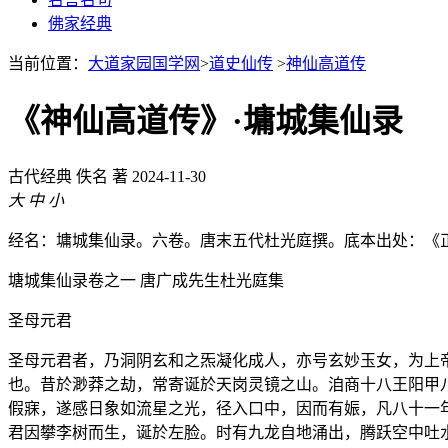
佛家经典
当前位置：
大道家园国学网
>
道史仙传
>
神仙高道传
《神仙高道传》·墉城集仙录
古代经典
佚名 著
2024-11-30
大
中
小
经名：墉城集仙录。六卷。唐末五代杜光庭撰。底本出处：《
塘城集仙录卷之一 唐广成先生杜光庭集
圣母元君
圣母元君者，乃洞阴玄和之炁凝化成人，亦号玄妙玉女，为上
也。昔於渺莽之劫，常寄诞於天岗灵镜之山。洎商十八王阳甲
假寐，遂感日象如流星之光，径入口中，因而有娠，凡八十一
君因攀李树而生，诞於左脸。时有九龙自地涌出，腾跃空中吐