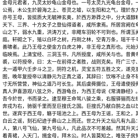
金母元君者，九灵太妙龟山金母也。一号太灵九光龟台金母，
公焉，木公生於碧海之上、苍灵之墟，以生阳和之气，理於东
亦号王母，皆挺质大无毓神玄奥，於西方渺莽之中，分大道醇
天下、三界、十方女子之登仙得道者，咸所隶焉。所居宫阙在
山之下，弱水九重，洪涛万丈，非飕车羽轮不可到也。所谓玉
庭。轩砌之下，殖以白环之树，丹刚之林，空青万条，瑶干千
善啸者。此乃王母之使金方白虎之神，非王母之真形也。元始
临映焉。上清宝经、三洞玉书，凡所授度，咸所关与也。昔黄
裘，以符授帝，曰：太一在前得之者胜，战则克矣。符广三寸
太一遁甲六壬步斗之卫，阴符之机，灵宝五符五胜之文，遂克
图，晚年复授帝以清静元为正真之道，其辞曰：饮啄不止身不
寸无所营营，神仙之道乃可长生。其后虞舜摄位，王母遣使授
真人尹喜游观八弦之外，西游龟台，为西王母说《常清静经》
吾今於世，书而录之。逮至穆王命驾八骏之乘，右服驿骊而左
奔戎为右，驰驱千里而至巨搜氏之国。巨搜氏乃献白鹄之血以
世。遂宾于西王母，觞于瑶池之上。西王母为王谣，王和之，
白云之谣，刻石纪迹于彝山之上而还。世之升天之仙凡有九品
人，第八号飞仙，第九号仙人，凡此品次不可差越。然其升天
着青裙，入天门，揖金母，拜木公。时人皆莫知之，唯张子房