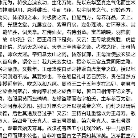
体元为，将欲启迪玄功，生化万物。先以东华至真之气化而生木
於神洲伊川，厥姓维氏，生而飞翔，以主阴灵之气，理於西方，
物矣。体柔顺之本，为极阴之元，位配西方，母养群品，天上、
阙、光碧之堂，九层玄台、紫翠丹房，左带瑶池、右环翠水。其
，戴华胜，佩灵章。左侍仙女，右侍羽童。宝盖踏映，羽筛荫
，故《尔雅》云：西王母日下是矣。又云：王母髦发戴胜，虎齿
盟证信，总诸天之羽仪。天尊上圣朝宴之会，考校之所，王母皆
雾，师众大迷。帝归息太山之阿，昏然忧寐，王母遣使披玄狐之
人首乌身，谓帝曰：我九天玄女也。授帝以三宫五意阴阳之略，
谷之涿鹿。又数年，王母遣使白虎之神乘白虎集帝之庭，授以地
不灵则道不成。其要妙也，不在瞻星礼斗苦己劳形，贵在湛然方
使授舜皇管，吹之以和八风。周昭王二十五年岁在乙卯，老君与
之於金阙帝君，金阙帝君受之於西王母，皆口口相传不记文字，
乘，右服渠黄而左瑜输，左縿盗骊而右字柏夭，主车参百为御，
仑之阿赤水之阳，别日升昆仑之丘以观黄帝之宫，而封之以请后
於德，后世其追数吾过乎？又云：王持白珪重锦以为王母寿，歌
真人，第四号飞天真人，第五号灵仙，第六号真人，第七号灵
上，觐奉元始天尊耳。故汉初有四五小儿戏於路，中一儿歌曰：
揖金母而拜木公也，自非冲虚登真之子莫知其津矣。汉孝武皇帝