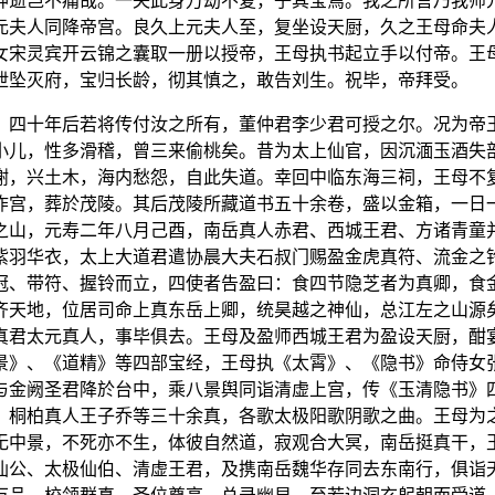
神逝岂不痛哉。一失此身万劫不复，子其宝焉。我之所言乃我师
元夫人同降帝宫。良久上元夫人至，复坐设天厨，久之王母命夫
女宋灵宾开云锦之囊取一册以授帝，王母执书起立手以付帝。王
泄坠灭府，宝归长龄，彻其慎之，敢告刘生。祝毕，帝拜受。
。四十年后若将传付汝之所有，董仲君李少君可授之尔。况为帝
小儿，性多滑稽，曾三来偷桃矣。昔为太上仙官，因沉湎玉酒失
榭，兴土木，海内愁怨，自此失道。幸回中临东海三祠，王母不
柞宫，葬於茂陵。其后茂陵所藏道书五十余卷，盛以金箱，一日
之山，元寿二年八月己酉，南岳真人赤君、西城王君、方诸青童
紫羽华衣，太上大道君遣协晨大夫石叔门赐盈金虎真符、流金之
冠、带符、握铃而立，四使者告盈曰：食四节隐芝者为真卿，食
齐天地，位居司命上真东岳上卿，统昊越之神仙，总江左之山源
真君太元真人，事毕俱去。王母及盈师西城王君为盈设天厨，酣
景》、《道精》等四部宝经，王母执《太霄》、《隐书》命侍女
与金阙圣君降於台中，乘八景舆同诣清虚上宫，传《玉清隐书》
、桐柏真人王子乔等三十余真，各歌太极阳歌阴歌之曲。王母为
无中景，不死亦不生，体彼自然道，寂观合大冥，南岳挺真干，
仙公、太极仙伯、清虚王君，及携南岳魏华存同去东南行，俱诣