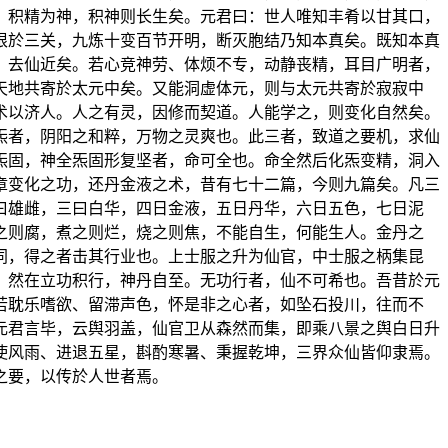
，积精为神，积神则长生矣。元君曰：世人唯知丰肴以甘其口，
根於三关，九炼十变百节开明，断灭胞结乃知本真矣。既知本真
，去仙近矣。若心竞神劳、体烦不专，动静丧精，耳目广明者，
天地共寄於太元中矣。又能洞虚体元，则与太元共寄於寂寂中
术以济人。人之有灵，因修而契道。人能学之，则变化自然矣。
炁者，阴阳之和粹，万物之灵爽也。此三者，致道之要机，求仙
炁固，神全炁固形复坚者，命可全也。命全然后化炁变精，洞入
章变化之功，还丹金液之术，昔有七十二篇，今则九篇矣。凡三
曰雄雌，三曰白华，四日金液，五日丹华，六日五色，七日泥
之则腐，煮之则烂，烧之则焦，不能自生，何能生人。金丹之
同，得之者击其行业也。上士服之升为仙官，中士服之柄集昆
。然在立功积行，神丹自至。无功行者，仙不可希也。吾昔於元
若耽乐嗜欲、留滞声色，怀是非之心者，如坠石投川，往而不
元君言毕，云舆羽盖，仙官卫从森然而集，即乘八景之舆白日升
使风雨、进退五星，斟酌寒暑、秉握乾坤，三界众仙皆仰隶焉。
之要，以传於人世者焉。