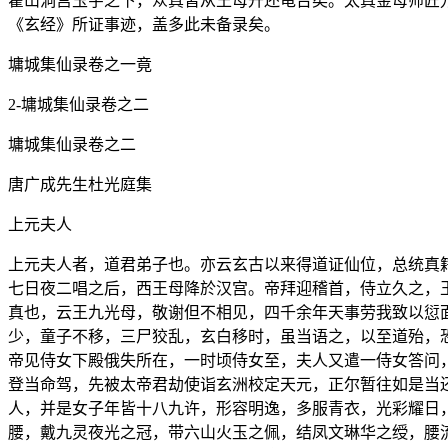
霍山洞宫玉宇之下，众真皆从王母升还龟台矣。太真金母师匠
《玄经》所证事迹，盖多此未备录矣。
墉城集仙录卷之一竟
2-墉城集仙录卷之二
墉城集仙录卷之二
唐广成先生杜光庭集
上元夫人
上元夫人者，道君弟子也。亦云玄古以来得道证仙位，总统真
七日夜二唱之后，西王母降於汉宫。帝拜迎稽首，侍立久之，
真也，云王九光母，敬谢但不相见，四千余年天事劳我致以愆
少，童子不移，三尸狡乱，玄白移时，虽当语之，以至道殆，
帝见侍女下殿俄失所在，一时顷侍女至，夫人又遣一侍女答问
登当命驾，先被太帝君劫使诣玄洲校定天元，正尔暂往如是当
人，并是女子年皆十八九许，形容明逸，多服青衣，光彩耀日
腰，戴九灵夜光之冠，带六山火玉之佩，结凤文琳华之绶，腰