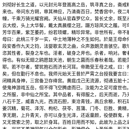
刘彻好长生之道，以元封元年登嵩高之岳，筑寻真之台，斋戒
来也。帝问东方朔，审其神应，乃清斋百日，焚香宫中，夜二
幢，千乘万骑光耀宫阙。天仙从官森罗亿众，皆长丈余，既至
云大绶，头上大华髻，戴太真晨缨之冠，蹑方琼凤文之履。可
芳华百果，紫芝萎药，纷若顼螺，精珍异常。非世所有，帝不
母曰：此桃三千岁一实，中土地薄种之不生如何。於是王母命
段安香作九天之钧，法婴歌玄灵之曲，众声激朗灵音骇空。歌
恣其性者，裂身之车也。淫者，破身之斧也。杀者，响对。奢
得也。有似无翅之鸥愿鼓天池，朝生之菌而乐春秋者哉。若能
耶。若不尔者，譬犹抱石而济长河耳。帝跪受王母之戒，曰：
矣，但在勤行不息也。我师元始天王昔於严霄之台授我要言曰
闭精具身神，三宫备卫存绛宫。黄庭戊己无流源，彻通五脏十
使鬼神游戏五岳，但不得飞空腾虚而已，汝能为之足可度世也
之所服，非中仙之所宝。其中品者，有得服之，后天而逝，乃
八石千芝，威喜九光，西流石胆，束沧青钱，高丘余粮，积石
姜沉精，菊花、泽泻、枸杞、茯苓、莒蒲、门冬、巨胜、黄精
享无期，上升青天，亦可以身生光泽，还返童颜，役使群鬼，
又无营索之劳，取之於身耳。百姓日用而不知，此故为上品之