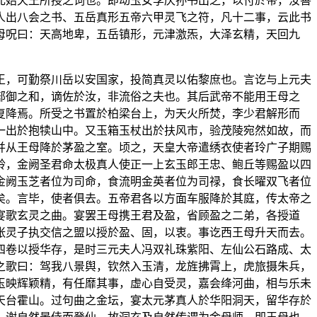
元始天王所授之词也。即动玉女李庆孙书出之，以付於帝，汝善
人出八会之书、五岳真形五帝六甲灵飞之符，凡十二事，云此书
母呪曰：天高地卑，五岳镇形，元津激炁，大泽玄精，天回九
王，可勤祭川岳以安国家，投简真灵以佑黎庶也。言讫与上元夫
部御之和，谪佐於汝，非流俗之夫也。其后武帝不能用王母之
复降焉。所受之书置於柏梁台上，为天火所焚，李少君解形而
一出於抱犊山中。又玉箱玉杖出於扶风市，验茂陵宛然如故，而
并从王母降於茅盈之室。顷之，天皇大帝遣绣衣使者玲广子期赐
铃，金阙圣君命太极真人使正一上玄玉郎王忠、鲍丘等赐盈以四
金阙玉芝者位为司命，食流明金英者位为司禄，食长曜双飞者位
矣。言毕，使者俱去。五帝君各以方面车服降於其庭，传太帝之
宴歌玄灵之曲。宴罢王母携王君及盈，省顾盈之二弟，各授道
张灵子执交信之盟以授於盈、固，以衷。事讫西王母升天而去。
四卷以授华存，是时三元夫人冯双礼珠紫阳、左仙公石路成、太
之歌曰：驾我八景舆，钦然入玉清，龙旌拂霄上，虎旅摄朱兵，
玉映辉颖精，有任靡其事，虚心自受灵，嘉会绛河曲，相与乐未
天台霍山。过句曲之金坛，宴太元茅真人於华阳洞天，留华存於