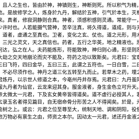
。且人之生也，皆由於神，神镇则生，神断则死。所以积气为精
也。是故修学之人，炼身於九丹，解结於五神，引气於本生，灭
来。真者，修寂洞静则合真。神者，须感积感则灵通。常能守一
少许时也。人若能摄气营神，苦辛注真，将久得道，道成，则与
：道者，虚通之至真也。卫者，变化之玄、仗也。道之元形，用
，三光之灵文，天之真信也。药者，五行之华英，地之精液也。
何达，弘之在人。夫药能炼形，符能致神，神归则心通，形坚则
大劫之交天地崩沦而灾不能及，符药之功以致斯矣。元君曰：宝
三曰飞符，四曰金华，五曰三五，此谓之五符也。一日白雪，二
，不必尽须作也。神丹之道三化五转至九而止。若草木之药，埋
君炼丹，以示世人修道之本，今亳州丹井存焉。元君曰：九丹虽
服九丹者为仙官，云龙来迎其身。服金液者，身生金色立可升天
帝太微太一元君，下及玄女黄帝皆得道矣。道不虚行必授其人，
玄录玉名者得见篇目，自无宿命骨分形苦之人不得闻矣。於是，
桧树之上。或云：元君之位至尊至大，统制天地、调和阴阳，役
地万物必有禀生之由，师资之本尔。因动太一元君，述还丹金液