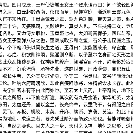
精思。四月戊辰，王母使塘城玉女王子登来语帝曰：闻子欲轻四
唱之后，白云起於西南，郁郁而至，径趣宫庭，渐近则云霞九色
从官不知所在。王母乘紫云之辈，驾九色斑麟，带天真之策，佩
年二十许，天姿晚蔼，灵颜绝世，真灵人也。下车扶侍二女，登
能名也。又命侍女取桃，玉盘盛七枚，大如鹉音保子，四以与帝
侍女王子登弹八球之傲，董双成吹云和之笙，石公子击昆庭之玉
毕，帝下席叩头以问长生之道。王母曰：汝能贱荣乐，卑宫室，
者，心烂。积欲则神陨，聚淫则命断，以子蕞尔之身而宅灭形之
荡此众乱拨秽易意，保神炁於绛府，闭淫宫而不开，静奢侈於寂
彻不才，沉沦流俗，承禅先业，遂羁世累，刑政乖谬，罪积丘山
：欲长生者，先外其身取诸身，坚守三一保灵根。玄谷华醴灌沉
二纶。吐纳六府魂魄欣，却此百疾辟热寒，保精留命永长存。此
。夫学仙者未有不由此而始也。至若太上灵药，上帝奇物，地下
天真之所服，非下仙之所逮。其次药有九丹金液，紫华虹英，太
琼田，太虚还丹，盛以金兰，长光绛草，云童飞干，有得服之白
，灵飞、赤板、桃胶、木英、升麻、续断、岁袭、黄连，如此下
得为地仙。求道之者，要先凭此阶渐而能致远胜也。若能呼吸御
道，自然之要也。且夫人之一身，天付之以神，地付之以形，道