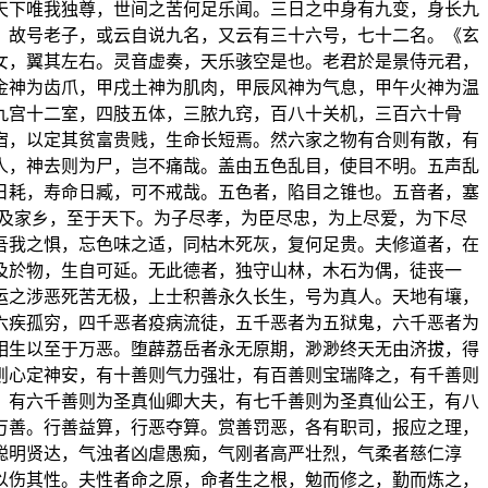
天下唯我独尊，世间之苦何足乐闻。三日之中身有九变，身长九
，故号老子，或云自说九名，又云有三十六号，七十二名。《玄
女，翼其左右。灵音虚奏，天乐骇空是也。老君於是景侍元君，
金神为齿爪，甲戌土神为肌肉，甲辰风神为气息，甲午火神为温
九宫十二室，四肢五体，三脓九窍，百八十关机，三百六十骨
宿，以定其贫富贵贱，生命长短焉。然六家之物有合则有散，有
人，神去则为尸，岂不痛哉。盖由五色乱目，使目不明。五声乱
日耗，寿命日臧，可不戒哉。五色者，陷目之锥也。五音者，塞
次及家乡，至于天下。为子尽孝，为臣尽忠，为上尽爱，为下尽
吾我之惧，忘色味之适，同枯木死灰，复何足贵。夫修道者，在
及於物，生自可延。无此德者，独守山林，木石为偶，徒丧一
运之涉恶死苦无极，上士积善永久长生，号为真人。天地有壤，
六疾孤穷，四千恶者疫病流徒，五千恶者为五狱鬼，六千恶者为
相生以至于万恶。堕薜荔岳者永无原期，渺渺终天无由济拔，得
则心定神安，有十善则气力强壮，有百善则宝瑞降之，有千善则
，有六千善则为圣真仙卿大夫，有七千善则为圣真仙公王，有八
万善。行善益算，行恶夺算。赏善罚恶，各有职司，报应之理，
聪明贤达，气浊者凶虐愚痴，气刚者高严壮烈，气柔者慈仁淳
以伤其性。夫性者命之原，命者生之根，勉而修之，勤而炼之，