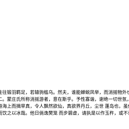
》
往往锻羽羁足，若辕驹槛乌。然夫，谁能蝉蜕凤举，而消摇物外也
二。蒙庄氏所称消摇游者，意在斯乎。予性寡谐，谢绝一切世氛，
游海上而揖旱真，令人飘然欲仙，真欲界丹丘，尘世 蓬岛也，虽
而饮之以冰哉。他日倘逸樊笼 而步碧虚，请执是以作玉杵，或不