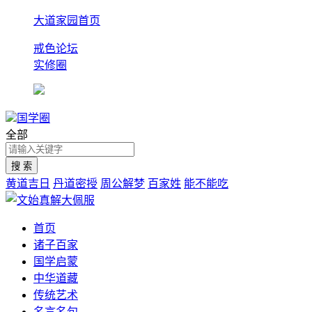
大道家园首页
戒色论坛
实修圈
国学圈
全部
黄道吉日
丹道密授
周公解梦
百家姓
能不能吃
首页
诸子百家
国学启蒙
中华道藏
传统艺术
名言名句