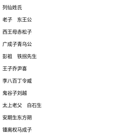
列仙姓氏
老子 东王公
西王母赤松子
广成子青乌公
彭祖 铁拐先生
王子乔尹喜
李八百丁令威
鬼谷子刘越
太上老父 白石生
安期生东方朔
锺离权马成子