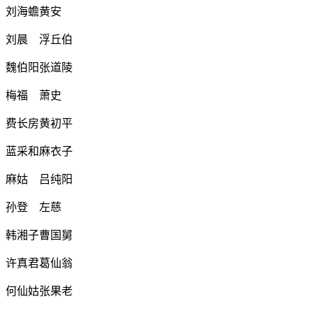
刘海蟾黄安
刘晨 浮丘伯
魏伯阳张道陵
梅福 萧史
费长房黄初平
蓝采和麻衣子
麻姑 吕纯阳
孙登 左慈
韩湘子曹国舅
许真君葛仙翁
何仙姑张果老