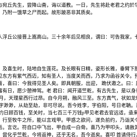
与宛丘先生，尝降山斋，诲以道教。一日，先生将赴老君之约於华
。乃附一饿草之尸而起。故形跛恶非其质矣。
人浮丘公接晋上嵩高山。三十余年后见相良，谓曰：可告我家，
。及喜生时，陆地自生莲花。及长眼有日精，姿形长雅，垂臂下膝
见东方有紫气西迈，知有圣人，当度关而西，乃求为函谷关令。预
喜，喜曰：今我得见圣人矣。即具朝服，出迎， 跪伏邀之。曰：
露有日，愿少憩神驾。老 君曰：闻开道竺乾，有古先生，是以身
 月，天理星西行过昂。自今月朔，融风三至。东方真气，状如龙
姓字渺渺，从劫至劫，非可尽说。吾今姓李，字伯阳，号日老聃。
约日顾百钱，至关时，当七百三千万钱p甲见老君去官远适，亟
，行至牧牛之所，能以言戏甲。甲惑之欲问，遂负前约，乃诣关令
吾。言讫。符自口中飞出，甲自成一白骨。喜乃为甲叩头，请赦其
。尝化乎竺乾，今将返神，还乎无名，吾今逝矣。喜叩 首请侍行