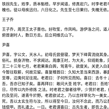
铁拐先生，姓李，质本魁梧，早岁闻道，修真岩穴。时李老君
魄也。徒以母疾迅归，六日化之。先生至七日果归，失魄无依
王子乔
王子乔，周灵王太子晋也。好吹笙，作凤鸣。游伊洛之问，道
俯首谢时人，数日方去。后立祠维氏山下。
尹喜
尹喜，字公文，天水人。初母氏尝昼寝，梦天下绛霄流绕其身
俗礼。损身济物，不求闻达。周康王时，为大夫，仰观乾象，
王二十三年七月，老君果乘白舆，驾青牛，欲度关。关吏入白
今暂往取薪，何故见留。喜复稽首曰：久知大圣当来西游，暴
至尊，边夷何足往观。老君曰：子何所见而知。喜曰：去冬十
吾，吾亦已知子矣。喜再拜曰：敢问大圣 姓字。老君曰：吾
日，尽传以内外修炼 之法。时老君之御者徐甲，少赁於老君，
约及至问，遂青牛於野。老君欲试之，乃以吉祥草化为一美女
死，吾以太玄生符与汝，所以得至今日，汝何不念此，而乃讼
钱偿甲。而礼遣之。一日。老君谓喜曰：古先生者，即吾之身