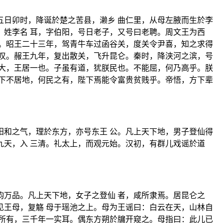
日卯时，降诞於楚之苦县，濑乡 曲仁里，从母左腋而生於李
姓李名 耳，字伯阳，号日老子，又号曰老聘。周文王为西
。昭王二十三年，驾青牛车过函谷关，度关令尹喜，知之求得
叹。赧王九年，复出散关，飞升昆仑。秦时，降浃河之滨，号
大，王居一也。子虽有道，犹朕民也。不能屈，何乃高乎。朕
下不居地，何民之有，陛下焉能令富贵贫贱乎。帝悟，方下辈
和之气，理於东方，亦号东王 公。凡上天下地，男子登仙得
天，入 三清。礼太上，而观元始。汉初，有群儿戏谣於道
万品。凡上天下地，女子之登仙 者，咸所隶焉。居昆仑之
王母，复觞 母于瑶池之上。母为王谣曰：白云在天，山林自
所有，三千年一实耳。偶东方朔於牖开窥之。母指曰：此儿已