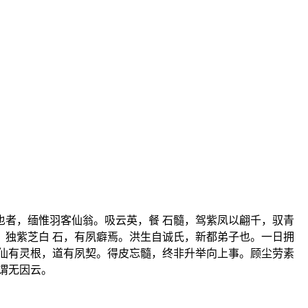
者，缅惟羽客仙翁。吸云英，餐 石髓，驾紫凤以翩千，驭青
独紫芝白 石，有夙癖焉。洪生自诚氏，新都弟子也。一日拥
仙有灵根，道有夙契。得皮忘髓，终非升举向上事。顾尘劳素
谓无因云。