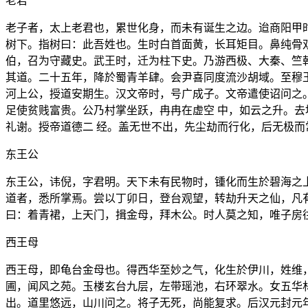
老君
老子者，太上老君也，累世化身，而未有诞生之边。迨商阳甲
树下。指树曰：此吾姓也。生时白首面黄，长耳矩目。鼻纯骨
伯，召为守藏史。武王时，迁为柱下史。乃游西极、大秦、竺
其道。二十五年，降於蜀青羊肆。会尹喜同度流沙胡域。至穆
河上公，授道安期生。汉文帝时，号广成子。文帝遣使诏问之
足使贫贱富贵。公乃村掌坐跃，冉冉在虚空 中，如云之升。
礼谢。授帝道德二 经。盖无世不出，先尘劫而行化，后无极
东王公
东王公，讳倪，字君明。天下未有民物时，锺化而生於碧海之
道者，悉所掌焉。尝以丁卯日，登台观望，转劫升天之仙，凡
曰：着青裙，上天门，揖金母，拜木公。时人莫之知，唯子房
西王母
西王母，即龟台金母也。得西华至妙之气，化生於伊川，姓维
圃，闻风之苑。玉楼玄台九层，左带瑶池，右环翠水。女五华
出。道里悠远，山川问之。将子无死，尚能复求。后汉元封元