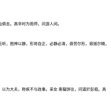
仙俱去。高辛时为雨师，问游人间。
无听，抱神以静，形将自正，必静必清，毋劳尔形，毋摇尔精，
以为大夫，称疾不与政事。采女 乘辎饼往，问道於彭祖。具