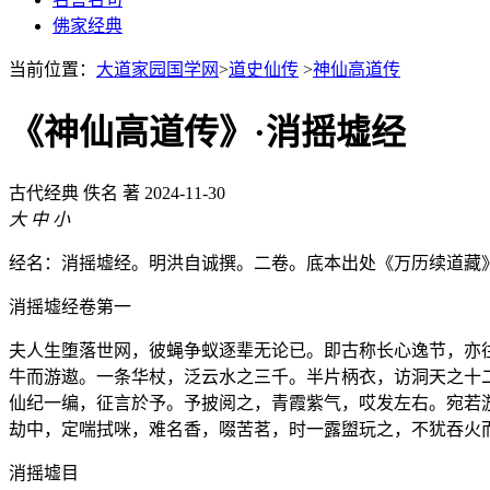
佛家经典
当前位置：
大道家园国学网
>
道史仙传
>
神仙高道传
《神仙高道传》·消摇墟经
古代经典
佚名 著
2024-11-30
大
中
小
经名：消摇墟经。明洪自诚撰。二卷。底本出处《万历续道藏
消摇墟经卷第一
夫人生堕落世网，彼蝇争蚁逐辈无论已。即古称长心逸节，亦
牛而游遨。一条华杖，泛云水之三千。半片柄衣，访洞天之十
仙纪一编，征言於予。予披阅之，青霞紫气，哎发左右。宛若
劫中，定喘拭咪，难名香，啜苦茗，时一露盥玩之，不犹吞火
消摇墟目