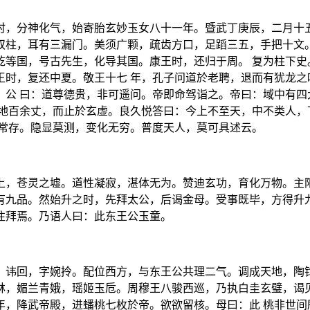
时，分神化气，始寄胎玄妙玉女八十一年。暨武丁庚辰，二月十五
双柱，耳有三漏门。美须广颗，疏齿方口，足蹈三五，手把十文。
乾等国，号古先生，化导其国。康王时，还归于周。 复为柱下史
王时，复还中夏。敬王十七 年，孔子问道於老聘，退而有犹龙之
。公 曰：道尊德贵，非可遥问。帝即命驾诣之。帝曰：域中有四
去地百余丈，而止於玄虚。良久悦答曰：今上不至天，中不类人，
而常存。隐显莫测，变化无穷。普度天人，莫可具述云。
上，苍灵之墟。道性凝寂，湛体无为。赞迪玄功，育化万物。主阳
有九品。然始升之时，先拜太公，后谒金母。受事既毕，方得升九
往拜焉。乃语人曰：此东王公玉童。
，讳回，字婉拎。配位西方，与东王公共理二气。调成天地，陶钧
林，媚兰青娥，瑶姬玉卮。周穆王八骏西巡，乃执白圭玄璧，谒见
年，降武帝殿，进蟠桃七枚於帝。欲欲留核。母曰：此 桃非世间