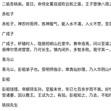
二偷吾桃矣。是日，命侍女董双成吹云和之笛，王子登弹八琅
赤松子
赤松子，神农时雨师，炼神服气，能入水不濡，入火不焚，至
广成子
广成子，轩辕时人，隐居崆峒山石室中。黄帝造焉，问以至道
毋俾尔思虑营营，乃可长生。慎内闭外，多智多败。我守其一
青乌公
青乌公，彭祖弟子也。受明师指示，审真仙妙理，乃入华阴山
彭祖
彭祖钱铿，帝颛顼玄孙。至殷末世，年已七百余岁而不衰。好
受诸要，因以教王。王试为之，有验。彭祖知之，乃去，不知
铁拐先生