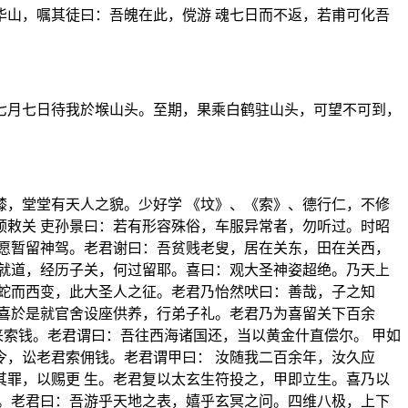
山，嘱其徒曰：吾魄在此，傥游 魂七日而不返，若甫可化吾
七月七日待我於堠山头。至期，果乘白鹤驻山头，可望不可到，
，堂堂有天人之貌。少好学 《坟》、《索》、德行仁，不修
敕关 吏孙景曰：若有形容殊俗，车服异常者，勿听过。时昭
愿暂留神驾。老君谢曰：吾贫贱老叟，居在关东，田在关西，
就道，经历子关，何过留耶。喜曰：观大圣神姿超绝。乃天上
蛇而西变，此大圣人之征。老君乃怡然吠曰：善哉，子之知
喜於是就官舍设座供养，行弟子礼。老君乃为喜留关下百余
来索钱。老君谓曰：吾往西海诸国还，当以黄金什直偿尔。 甲如
，讼老君索佣钱。老君谓甲曰： 汝随我二百余年，汝久应
罪，以赐更 生。老君复以太玄生符投之，甲即立生。喜乃以
。老君曰：吾游乎天地之表，嬉乎玄冥之问。四维八极，上下