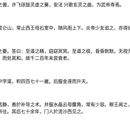
之傲，许飞琼鼓灵虚之簧，安法 兴歌玄灵之曲，为武帝寿焉。
昆仑山，常止西王母石室中，随风雨上下。炎帝少女追之，亦得
之要。答曰：至道之精，窈窈冥冥。至道之极，昏昏默默。无视
，而处其和。故千二百年未尝衰老。
中学道，积四百七十一崴。后服金液而升天。
恬静，善於补导之术。并服水晶云母麋角，常有少容。穆王闻之，
所往。其后七十余年，门人於流沙西见之。