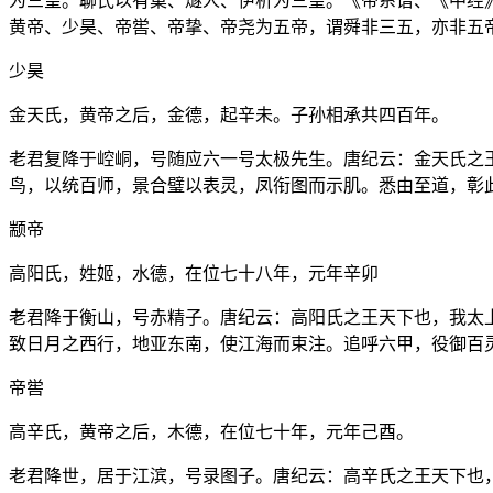
为三皇。聊氏以有巢、燧人、伊析为三皇。《帝系谱、《中经
黄帝、少昊、帝喾、帝挚、帝尧为五帝，谓舜非三五，亦非五
少昊
金天氏，黄帝之后，金德，起辛未。子孙相承共四百年。
老君复降于崆峒，号随应六一号太极先生。唐纪云：金天氏之
鸟，以统百师，景合璧以表灵，凤衔图而示肌。悉由至道，彰
颛帝
高阳氏，姓姬，水德，在位七十八年，元年辛卯
老君降于衡山，号赤精子。唐纪云：高阳氏之王天下也，我太
致日月之西行，地亚东南，使江海而束注。追呼六甲，役御百
帝喾
高辛氏，黄帝之后，木德，在位七十年，元年己酉。
老君降世，居于江滨，号录图子。唐纪云：高辛氏之王天下也