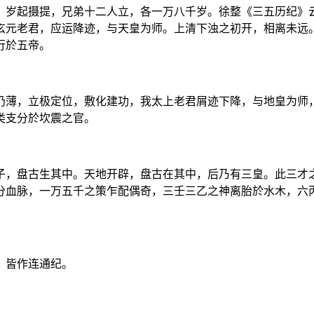
，岁起摄提，兄弟十二人立，各一万八千岁。徐整《三五历纪》
玄元老君，应运降迹，与天皇为师。上清下浊之初开，相离未远
行於五帝。
仍薄，立极定位，敷化建功，我太上老君屑迹下降，与地皇为师
类支分於坎震之官。
子，盘古生其中。天地开辟，盘古在其中，后乃有三皇。此三才
分血脉，一万五千之策乍配偶奇，三壬三乙之神离胎於水木，六
》皆作连通纪。