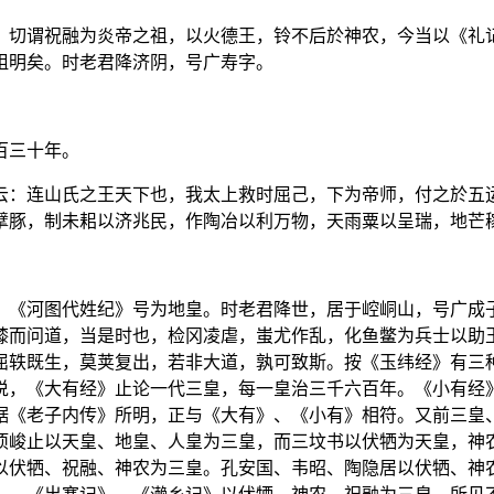
。切谓祝融为炎帝之祖，以火德王，铃不后於神农，今当以《礼
祖明矣。时老君降济阴，号广寿字。
百三十年。
云：连山氏之王天下也，我太上救时屈己，下为帝师，付之於五
擘豚，制未耜以济兆民，作陶冶以利万物，天雨粟以呈瑞，地芒
。《河图代姓纪》号为地皇。时老君降世，居于崆峒山，号广成
膝而问道，当是时也，检冈凌虐，蚩尤作乱，化鱼鳖为兵士以助
屈轶既生，莫荚复出，若非大道，孰可致斯。按《玉纬经》有三
说，《大有经》止论一代三皇，每一皇治三千六百年。《小有经
据《老子内传》所明，正与《大有》、《小有》相符。又前三皇
项峻止以天皇、地皇、人皇为三皇，而三坟书以伏牺为天皇，神
以伏牺、祝融、神农为三皇。孔安国、韦昭、陶隐居以伏牺、神