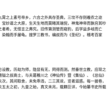
九霄之上素号帝乡，六合之外具存圣典，三坟不存则羲农之迩
，宝妙道之大原，生天生地而莫睹其端倪，神鬼神帝而孰穷其吵
之者希，无怪言之弗究。旧传第测管而窥豹，后学益多岐而亡
，染翰而手屡龟。搜罗三教书，编叔而为《圣纪》。稽考百家
方设教，历劫为师，隐显有无，罔得而测。然垂世立教，应现之
甫镒之叔高士，与夫葛稚川之《神仙传》暨《集仙》、《总仙》
失次，其间取舍，未免乖违，二三其说，览者滋惑。每一披卷，
夫五太之初，九皇之始，真文未兆，载籍叵详，今始纂书史所载