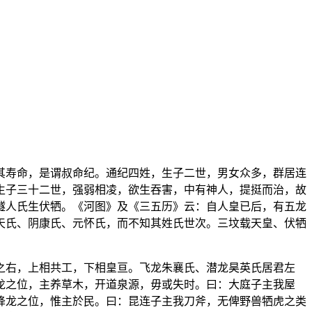
其寿命，是谓叔命纪。通纪四姓，生子二世，男女众多，群居连
生子三十二世，强弱相凌，欲生吞害，中有神人，提挺而治，故
燧人氏生伏牺。《河图》及《三五历》云：自人皇已后，有五龙
天氏、阴康氏、元怀氏，而不知其姓氏世次。三坟载天皇、伏牺
之右，上相共工，下相皇亘。飞龙朱襄氏、潜龙昊英氏居君左
龙之位，主养草木，开道泉源，毋或失时。曰：大庭子主我屋
降龙之位，惟主於民。曰：昆连子主我刀斧，无俾野兽牺虎之类