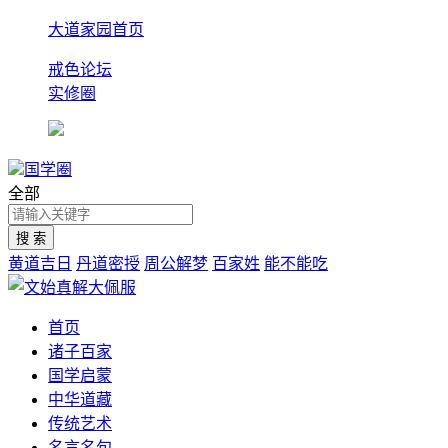
大道家园首页
戒色论坛
实修圈
国学圈
全部
黄道吉日
丹道密授
周公解梦
百家姓
能不能吃
首页
诸子百家
国学启蒙
中华道藏
传统艺术
名言名句