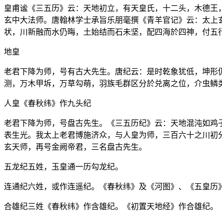
皇甫谧《三五历》云：天地初立，有天皇氏，十二头，木德王
玄中大法师。唐翰林学士承旨乐朋毫撰《青羊官记》云：太上
状，川新融而水仍晦，土始结而石未坚，配四海於四神，付五
地皇
老君下降为师，号有古大先生。唐纪云：是时乾象犹低，坤形
测，万木甲坼，万草勾萌，羽族毛群区分於兑离之位，介虫鳞
人皇《春秋纬》作九头纪
老君下降为师，号盘古先生。《三五历纪》云：天地混沌如鸡
表生光。我太上老君博施济众，与人皇为师，三百六十之川初
玄天师，再号金阙帝君，三名盘古先生。
五龙纪五姓，玉皇通一历勾龙纪。
连通纪六姓，或作连遥纪。《春秋纬》及《河图》、《五皇历
合雄纪三姓《春秋纬》作含雄纪。《初置天地经》作合雄纪。