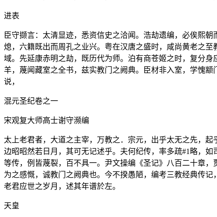
进表
臣守撷言：太清显迹，悉资信史之洽闻。浩劫遗编，必俟熙朝
熄，六籍既出而周孔之业兴。粤在汉唐之盛时，咸尚黄老之至
域。先延康赤明之劫，既历代为师。泊有商苍姬之时，复分身
羊，蔑闻藏室之全书，兹实教门之阙典。臣材非入室，学愧颛
说，
混元圣纪卷之一
宋观复大师高士谢守濒编
太上老君者，大道之主宰，万教之．宗元，出乎太无之先，起
边昭昭然若日月，其可无记述乎。夫何纪传，率多疏#1略，
等传，例皆蔑裂，百不具一。尹文操编《圣记》八百二十章，
为之感慨，诚教门之阙典也。今不揆愚陋，编考三教经典传记
老君应世之岁月，述其年谱於左。
天皇