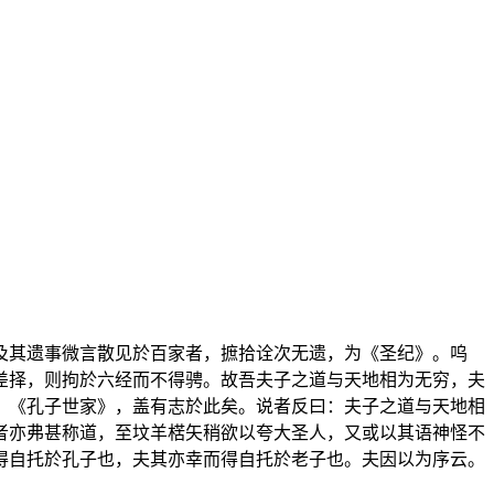
及其遗事微言散见於百家者，摭拾诠次无遗，为《圣纪》。呜
差择，则拘於六经而不得骋。故吾夫子之道与天地相为无穷，夫
，《孔子世家》，盖有志於此矣。说者反曰：夫子之道与天地相
者亦弗甚称道，至坟羊楛矢稍欲以夸大圣人，又或以其语神怪不
得自托於孔子也，夫其亦幸而得自托於老子也。夫因以为序云。