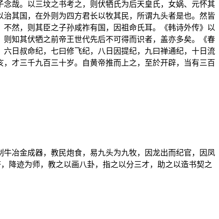
子念哉。以三坟之书考之，则伏牺氏为后天皇氏，女娲、元怀其
以治其国，在外则为四方君长以牧其民，所谓九头者是也。然皆
。不然，则其臣之子孙咸祚有国，因祖命氏耳。《韩诗外传》以
，则知其伏牺之前帝王世代先后不可得而识者，盖亦多矣。《春
，六日叔命纪，七曰修飞纪，八日因提纪，九曰禅通纪，十日流
亥，才三千九百三十岁。自黄帝推而上之，至於开辟，当有三百
制牛冶金成器，教民炮食，易九头为九牧，因龙出而纪官，因凤
济，降迹为师，教之以画八卦，指之以分三才，助之以造书契之