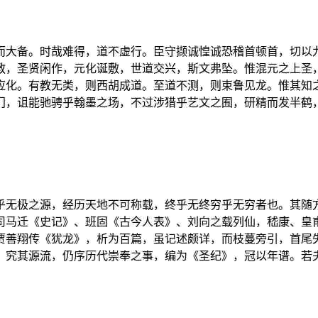
而大备。时哉难得，道不虚行。臣守撷诚惶诚恐稽首顿首，切以
教，圣贤闲作，元化诞敷，世道交兴，斯文弗坠。惟混元之上圣
应化。有教无类，则西胡成道。至道不测，则束鲁见龙。惟其知
门，诅能驰骋乎翰墨之场，不过涉猎乎艺文之囿，研精而发半鹤
乎无极之源，经历天地不可称载，终乎无终穷乎无穷者也。其随
如司马迁《史记》、班固《古今人表》、刘向之载列仙，嵇康、皇
贾善翔传《犹龙》，析为百篇，虽记述颇详，而枝蔓旁引，首尾
，究其源流，仍序历代崇奉之事，编为《圣纪》，冠以年谱。若