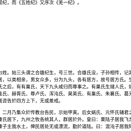
提纪，而《五姓纪》又序次《羌一纪》。
为姓。始三头谓之合雄纪生，号三世。合雄氏没，子孙相传，记
居，以类相亲，男女众多，分为九头，各有居方，故号居方氏。
氏之后，有有巢氏，天下九头咸归而尊事之。有巢氏生燧人氏，
连氏、赫胥氏、尊卢氏、浑沌氏、昊英氏、有巢氏、朱襄氏、葛
我咨告於四方上下，无或差戒。
，二月乃集众於传教台告民，示始甲寅。后女娲氏、元怀氏辅君
康氏居下，九州之牧各统其人，群居於外。皇曰：栗陆子居我飞
康子主我水土，俾民居处无或漂流，勤於道陆。曰：混沌子居我