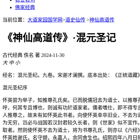
佛家经典
当前位置：
大道家园国学网
>
道史仙传
>
神仙高道传
《神仙高道传》·混元圣记
古代经典
佚名 著
2024-11-30
大
中
小
经名：混元圣纪。九卷。宋谢才澜撰。底本出处：《正统道藏
混元圣纪序
怀英尝为举子，知推尊孔氏矣。已而脱儒冠去为道士，以推尊
呼，何其专且博也，则诚有功於道家者。儒者嗜仕，即不得专
人推尊之，故未有如怀英此书者。向使怀英幸卒旧业，不去为
为无穷，岂必与战国若汉封君较久长者，则《世家》似不宜作
取者。然则使怀英不去为道士，将为书尊孔氏，则亦以《六经
怀英姓谢氏，名守撷，永嘉人，余同舍生也。绍熙四年八月日