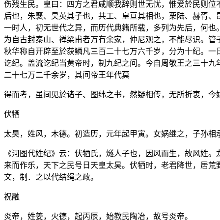
伤残生民。皇曰：四方之君咸顺我辞则世无忧，惟爱於民则位
后也，朱襄、昊英其子也，共工、皇亘其相也，栗陆、赫胥、
一时人，初无世代之异，而历代典籍所载，多列为先后，何也
为自古封泰山、禅梁甫者万有余家，仲尼观之，不能尽识。管
秋华称自开辟至於获鳞凡三百二十七万六千岁，分为十纪。一
讫纪。盖流讫纪当黄帝时，制九纪之问。今自周敬王之三十九
二十七万二千余岁，其间帝王年代莫
得而考，虽间见於诸子、图纬之书，然疑相传，无所折衷，今
伏牺
太昊，姓风，木德。初造历，元年起甲寅。女娲继之，子孙相
《河图代姓纪》云：伏牺氏，燧人子也，因风而生，故风姓。
来而作乐，天下之民号日天皇太昊。伏牺时，老君降世，居荒
文，制．之以代结绳之政。
祝融
炎帝，姓姜，火德，起丙辰，始教民陶冶，故号炎帝。