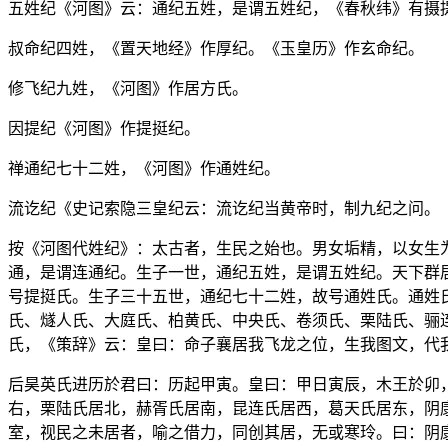
五姓纪《河图》云：通纪五姓，是谓五姓纪，《春秋纬》有摄
叔命纪四姓，《置天地经》作厚纪。《玉皇历》作玄命纪。
修飞纪九姓，《河图》作居方氏。
因提纪《河图》作提挺纪。
禅通纪七十二姓，《河图》作通姓纪。
流讫纪《史记索隐三皇纪云：流讫纪当黄帝时，制九纪之问。
按《河图代姓纪》：太古者，生民之始也。男女垢精，以女生
通，是谓连通纪。生子一世，通纪五姓，是谓五姓纪。天下群
号提挺氏。生子三十五世，通纪七十二姓，故号通姓氏。通姓
氏、燧人氏、大庭氏、柏黄氏、中央氏、卷须氏、栗陆氏、骊
氏，《策辞》云：皇曰：命子襄居我飞龙之位，生我图文，代
后昊英氏进历於君曰：历起甲寅。皇曰：甲日寅辰，木王於卯
右，栗陆氏居北，赫胥氏居南，昆连氏居西，葛天氏居东，阴
室，视民之未居者，喻之借力，同创其居，无或寒玲。曰：阴