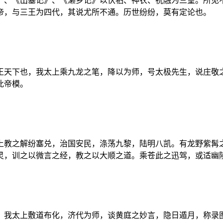
》、《出塞记》、《濑乡记》以伏牺、神农、祝融为三皇。所见
帝，与三王为四代，其说尤所不通。历世纷纷，莫有定论也。
王天下也，我太上乘九龙之笔，降以为师，号太极先生，说庄敬
此帝模。
上教之解纷塞兑，治国安民，涤荡九黎，陆明八凯。有龙野紫髯
灵，训之以微言之经，教之以大顺之道。乘苍此之迅驾，或适幽
，我太上敷道布化，济代为师，谈黄庭之妙言，隐日遁月，称录