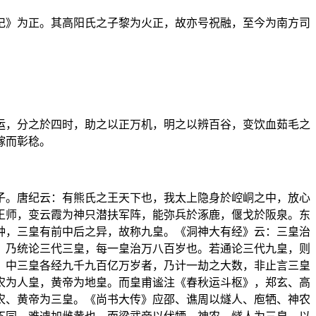
记》为正。其高阳氏之子黎为火正，故亦号祝融，至今为南方司
运，分之於四时，助之以正万机，明之以辨百谷，变饮血茹毛之
稼而彰稔。
子。唐纪云：有熊氏之王天下也，我太上隐身於崆峒之中，放心
王师，变云霞为神只潜扶军阵，能弥兵於涿鹿，偃戈於阪泉。东
种，三皇有前中后之异，故称九皇。《洞神大有经》云：三皇治
》乃统论三代三皇，每一皇治万八百岁也。若通论三代九皇，则
、中三皇各经九千九百亿万岁者，乃计一劫之大数，非止言三皇
农为人皇，黄帝为地皇。而皇甫谧注《春秋运斗枢》，郑玄、高
农、黄帝为三皇。《尚书大传》应邵、谯周以燧人、庖牺、神农