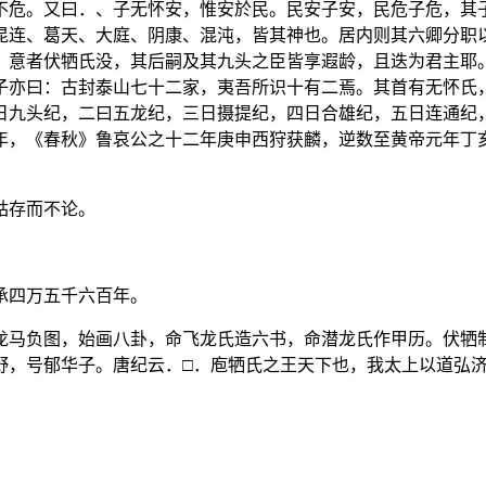
不危。又曰．、子无怀安，惟安於民。民安子安，民危子危，其
昆连、葛天、大庭、阴康、混沌，皆其神也。居内则其六卿分职
。意者伏牺氏没，其后嗣及其九头之臣皆享遐龄，且迭为君主耶
子亦曰：古封泰山七十二家，夷吾所识十有二焉。其首有无怀氏
日九头纪，二曰五龙纪，三日摄提纪，四日合雄纪，五日连通纪
年，《春秋》鲁哀公之十二年庚申西狩获麟，逆数至黄帝元年丁
姑存而不论。
承四万五千六百年。
龙马负图，始画八卦，命飞龙氏造六书，命潜龙氏作甲历。伏牺
野，号郁华子。唐纪云．□．庖牺氏之王天下也，我太上以道弘