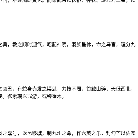
不同，难遽加雌黄也。而梁武帝以伏牺、神农、燧人为三皇，以
之典，教之顺时迎气，昭配神明，羽族呈休，命之乌官，理分九
之凶丑，有蛇身赤发之渠魁，力技不周，首触山碎，天低西北，
陵。御素璃以遐游，或臻蟠木。
图之嘉号，返邑移城，制九州之命，作六英之乐，封勾芒以佐苍