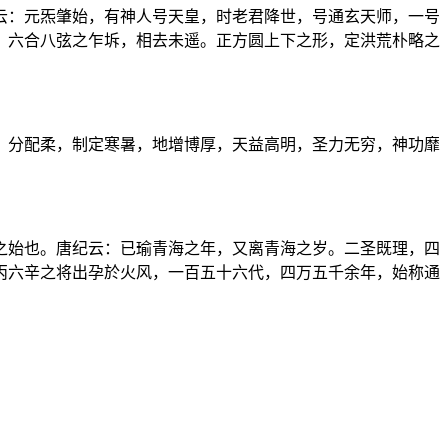
云：元炁肇始，有神人号天皇，时老君降世，号通玄天师，一号
。六合八弦之乍坼，相去未遥。正方圆上下之形，定洪荒朴略之
，分配柔，制定寒暑，地增博厚，天益高明，圣力无穷，神功靡
之始也。唐纪云：已瑜青海之年，又离青海之岁。二圣既理，四
丙六辛之将出孕於火风，一百五十六代，四万五千余年，始称通