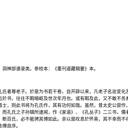
》洞神部谱录类。参校本：《重刊道藏辑要》本。
孔氏者尊老子。於是为书若干卷，自开辟以来，凡老子名迩变化
志於书，往往不暇暗岖及世次年月也。或有暇及此，又不敢不务
道士，则此书将为孔氏作，其有功何如哉。虽然，昔太史公尝作
。而孔氏之子孙辑所逮闻，作《家语》、《孔丛子》二三书，儒
》断百氏，必不能骋其博如此。余以是叹息於怀英，其不幸而不
陈傅良序。