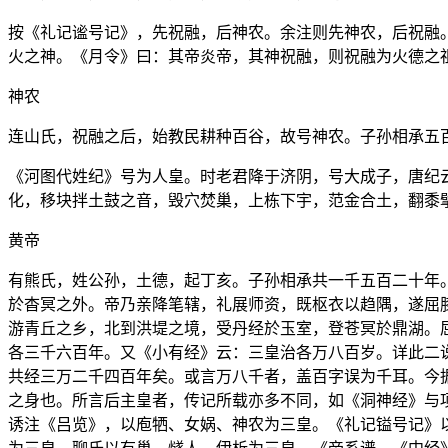
按《礼记谧号记》，先祝融，后神农。余注则先神农，后祝融
火之神。《月令》曰：其帝炎帝，其神祝融，则祝融为火德之
神农
连山氏，祝融之后，始教民耕种百谷，故号神农。子孙相承五
《河图代姓纪》号为人皇。时老君降于济阴，号大成子，唐纪
化，移块拌土鼓之音，毁穴焚巢，上栋下宇，范金合土，翻黍
黄帝
有熊氏，姓公孙，土德，起丁亥。子孙相承共一千五百二十年
於杳冥之外。帝乃亲降笔辖，礼展师资，既枢衣以趋隅，遂屈
游青丘之乡，北到洪堤之境，受丹经於玉室，登苍冥於鼎湖。
各三千六百年。又《小有经》云：三皇治各万八百岁。详此二
共经三万二千四百年矣。或言万八千者，盖百字误为千耳。今
之身也。所言后主皇者，传记所载亦多不同，如《洞神经》与
诱注《吕览》，以庖牺、女娲、神农为三皇。《礼记镒号记》