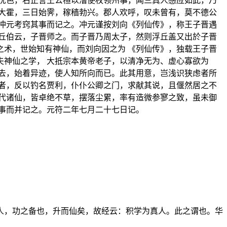
忧色，右正言王公桓以漕使权领州事，闻三真人感应如此，乃
大霍，三日始霁，稼穑勃兴。郡人欢呼，叹未曾有，莫不德公
冲元考窍其事而记之。冲元谨按刘向《列仙传》，称王子晋遇
丘伯云，子晋师之。而子晋乃周太子，然则浮丘盖又出於子晋
术，世始知有神仙，而刘向因之为 《列仙传》，独载王子晋
神仙之学， 大抵宗本黄帝老子，以清净无为、虚心寡欲为
去，始着异迹，使人知所向而已。此其用意，岂浅识狭虑者所
者，反以钓名贾利，仆仆公卿之门，求献其说，且偃然居之不
代诸仙，皆卓绝不草，摆落尘累，率有造微参寥之致，虽未御
事而并记之。元符二年七月二十七日记。
人，功之备也，升而仙矣，故经云：积学为真人。此之谓也。华