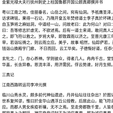
金紫光禄大夫行抚州刺史上柱国鲁郡开国公颜真卿撰并书
粤以江南之地，佳丽垂名，山岳之间，宛有仙洞。予祇膺圣泽
访求碑铭，果得一石记，乃隋开皇五年焚修道士李子真於坏碑
自玉笋将之麻姑洞，中道经一山，问故老曰：此为何山？对曰
曰：吾等修志於虚无，不欲述焉。后有一道士来谒，敢问真人
之，即飞符以救之。岁将大旱，即致霖雨以济之。至晋元康三
旱，若诣坛祷之，则云雨立应。美乎，故事 昭然，仙踪俨若
钱诣山换殿宇门廊， 不日而回，云工毕矣。子德惭好道，任
玄牝之．门，存心养神。学则彼众，得者几人。冉冉千古，堂
华盖，长含异春。恩流丰泽，用济需民。俘云势速，好月生频
三真记
江南西路转运司李冲元撰
临川山秀水灵，颇多前代神仙遗迹，丹井仙坛往往杂出？於图
世系复舛谬，惟曰於金华山遇浮丘公授教，后居此山，能飞符
应。而郡人男女疾疫祈禳，无不之焉。至走旁郡数千里，人皆