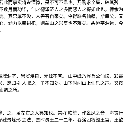
若此而事实将遂湮微，是不可不急也。乃购求全集，较其残
不数月而功毕，仙之德泽济人之多而感人之探如此也。俾余为
焉。其忠厚不没，人善有自来矣。今得联名仙籍，斯幸矣，又
心，勤力以奉祠祀，则兹山之兴复也不难矣。碧澄字源远，今
。
城洞室，岩窦瀑泉，无峰不有。 山中峰乃浮丘公仙坛，彩霞
，遂归引 人取之，了不知处。山下时闻山上仙乐之声。又按
仙鹦之所。
．之，虽左右之人弗知也。常好 吹笙，作鸾凤之音，声贯行
藏景炼形 之法，是时灵王二十二年。谷洛团将毁王宫，王欲