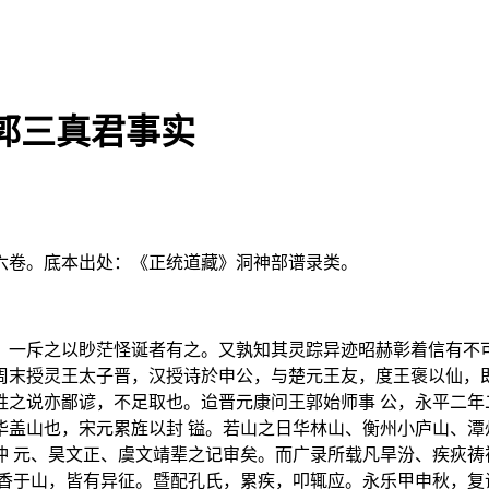
郭三真君事实
六卷。底本出处：《正统道藏》洞神部谱录类。
，一斥之以眇茫怪诞者有之。又孰知其灵踪异迹昭赫彰着信有不可
周末授灵王太子晋，汉授诗於申公，与楚元王友，度王褒以仙，即
姓之说亦鄙谚，不足取也。迨晋元康问王郭始师事 公，永平二年
华盖山也，宋元累旌以封 镒。若山之日华林山、衡州小庐山、潭
冲 元、昊文正、虞文靖辈之记审矣。而广录所载凡旱汾、疾疢祷
降香于山，皆有异征。暨配孔氏，累疾，叩辄应。永乐甲申秋，复