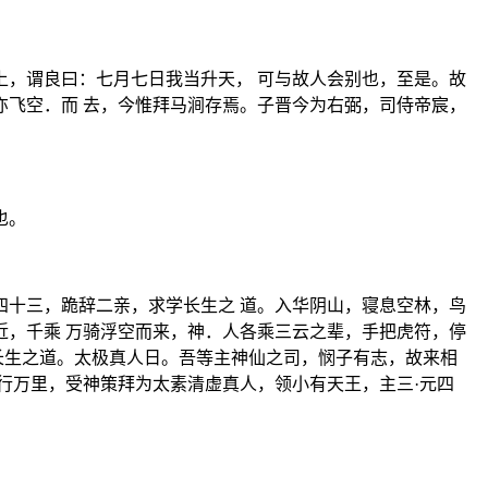
，谓良曰：七月七日我当升天， 可与故人会别也，至是。故
飞空．而 去，今惟拜马涧存焉。子晋今为右弼，司侍帝宸，
也。
十三，跪辞二亲，求学长生之 道。入华阴山，寝息空林，鸟
，千乘 万骑浮空而来，神．人各乘三云之辈，手把虎符，停
长生之道。太极真人日。吾等主神仙之司，悯子有志，故来相
行万里，受神策拜为太素清虚真人，领小有天王，主三·元四