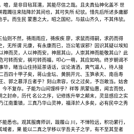
。噫，是非目毡耳濡，其能尽信之哉。且夫真仙神化盖不 世
霞躅往来陆降於其间也，其可失所 纪欤。惜先后所述多庸鄙
乎。而生民 蒙惠之大，昭之国杞，与兹山齐久，不其伟欤。
仙则不然，祷雨雨应，祷疾疾 廖，求鼠而得嗣，求药而得
，无所谓 元康，有永康而已，岂公笔误邪？因识其疑以埃知
以神而灵，人以神而安，神居其山，人崇其神而能敬其山？此
危可转而安，祸可转而福，叩心一萌，其应如响。终岁朝谒不
事毕，睹当山住持延茶语话，议论清洒，爽气逼人，待人接
二百四十甲子矣，蒋山金坛、黄鹄开元、玉笋承天、南岳寿
王、郭之慕浮丘者乎？刻山肃容，仪之过矣，予岂敢当。姑舍
今不复存。子能为山间馒梓乎？祥等 夙蒙仙惠，闻言而悦，
之封命，历代 名公之序，记修炼升举之颠末，灵显感应之实
乃江南重镇，三真乃华山灵神，福泽於人多矣，必有民中之秀
能悉也。观其服膺师训，跋履山 川，不惮险远，积功累行，
域者，果 能以二真之学移以学吾夫子之学，有不至其至者