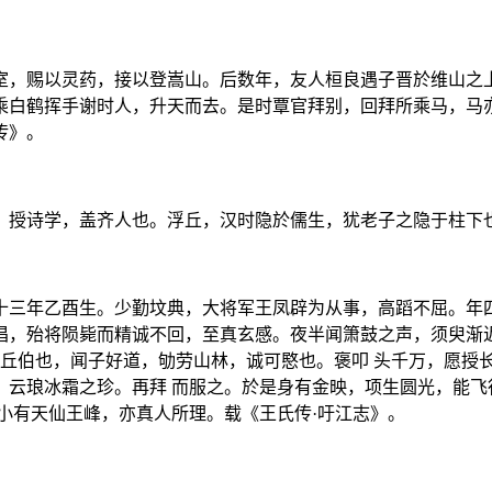
室，赐以灵药，接以登嵩山。后数年，友人桓良遇子晋於维山之上
乘白鹤挥手谢时人，升天而去。是时覃官拜别，回拜所乘马，马亦
传》。
，授诗学，盖齐人也。浮丘，汉时隐於儒生，犹老子之隐于柱下
十三年乙酉生。少勤坟典，大将军王凤辟为从事，高蹈不屈。年四
倡，殆将陨毙而精诚不回，至真玄感。夜半闻箫鼓之声，须臾渐近
浮丘伯也，闻子好道，劬劳山林，诚可愍也。褒叩 头千万，愿授
，云琅冰霜之珍。再拜 而服之。於是身有金映，项生圆光，能飞
小有天仙王峰，亦真人所理。载《王氏传·吁江志》。