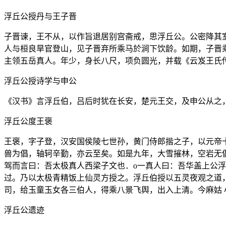
浮丘公授丹与王子晋
子晋谏，王不从，以作旨退居别宫斋戒，思浮丘公。公密降其
人与桓良旱官登山，见子晋弃所乘马於涧下饮龄。如期，子晋
主领五岳真人。年少，身长八尺，项负圆光，并载《云岌王氏
浮丘公授诗学与申公
《汉书》言浮丘伯，吕后时犹在长安，楚元王交，及申公从之
浮丘公度王褒
王褒，字子登，汉安国侯陵七世孙，黄门侍郎揩之子，以元帝
兽为倡，轴轲辛勤，亦云至矣。如是九年，大雪摧林，空岩无
驾而言曰：吾太极真人西梁子文也．o一真人曰：吾华盖上公
过。乃以太极青精饭上仙灵方授之。浮丘伯授以五灵夜观之道
司，给玉童玉女各三伯人，得乘八景飞舆，出入上清。今麻姑 
浮丘公遗迹