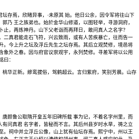
坛存焉，欣睹异事，·未原其 始。他日公余，因令军将往山下
郭乃 王之族弟也。始於金华山修道，以图轻举，寻游洞府，
卜止，再炼神丹。山下父老诣而再拜日，敢问真人之名字？
。二真君能走石飞符，兴云致雨，或有人苦疾暴亡，往而告一
升。今上升之坛及浮丘先生之坛存焉。其后立观焚修，境邑将
含象外之春。因与府官议崇观宇，永列焚修。寻差军将以公用
铭曰：
，桃华正新。縿鸾拔俗，驾鹤超云。言归紫府，笑别芳晨。山存
唐颜鲁公取隋开皇五年旧碑所载 事为记，不着名字州里，而
有问真君 名字者，皆秘而不言。其后州县岁时水旱，祷之立
至。祠中并立浮丘公像，山上犹有仙坛存焉。熙宁中，州以王