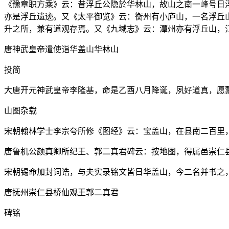
《豫章职方乘》云：昔浮丘公隐於华林山，故山之南一峰号日
亦是浮丘遗迹。又《太平御览》云：衡州有小庐山，一名浮丘
升之所，兼有道观存焉。又《九域志》云：潭州亦有浮丘山，
唐神武皇帝遣使诣华盖山华林山
投简
大唐开元神武皇帝李隆基，命是乙酉八月降诞，夙好道真，愿
山图杂载
宋朝翰林学士李宗夸所修《图经》云：宝盖山，在县南二百里
唐鲁机公颜真卿所纪王、郭二真君碑云：按地图，得属邑崇仁
宋朝锡命加封词诰，与夫实录铭文皆日华盖山，今二名并书之
唐抚州崇仁县桥仙观王郭二真君
碑铭