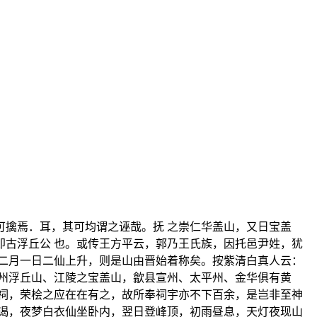
擒焉．耳，其可均谓之诬哉。抚 之崇仁华盖山，又日宝盖
古浮丘公 也。或传王方平云，郭乃王氏族，因托邑尹姓，犹
二月一日二仙上升，则是山由晋始着称矣。按紫清白真人云：
州浮丘山、江陵之宝盖山，歙县宣州、太平州、金华俱有黄
祠，荣桧之应在在有之，故所奉祠宇亦不下百余，是岂非至神
谒，夜梦白衣仙坐卧内，翌日登峰顶，初雨昼息，天灯夜现山