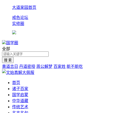
大道家园首页
戒色论坛
实修圈
国学圈
全部
黄道吉日
丹道密授
周公解梦
百家姓
能不能吃
首页
诸子百家
国学启蒙
中华道藏
传统艺术
名言名句