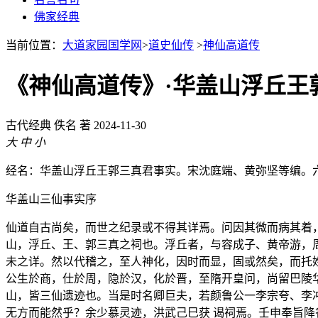
佛家经典
当前位置：
大道家园国学网
>
道史仙传
>
神仙高道传
《神仙高道传》·华盖山浮丘王
古代经典
佚名 著
2024-11-30
大
中
小
经名：华盖山浮丘王郭三真君事实。宋沈庭端、黄弥坚等编。
华盖山三仙事实序
仙道自古尚矣，而世之纪录或不得其详焉。问因其微而病其着
山，浮丘、王、郭三真之祠也。浮丘者，与容成子、黄帝游，
未之详。然以代稽之，至人神化，因时而显，固或然矣，而托
公生於商，仕於周，隐於汉，化於晋，至隋开皇问，尚留巴陵
山，皆三仙遗迹也。当是时名卿巨夫，若颜鲁公一李宗夸、李
无方而能然乎？余少慕灵迹，洪武己巳获 谒祠焉。壬申奉旨