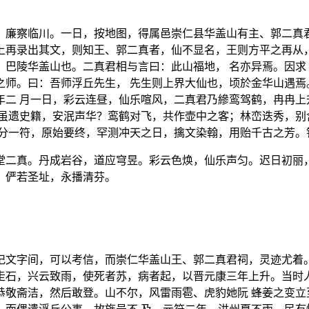
，廉察临川。一日，按地图，得属邑崇仁县华盖山有主、郭二真君
上再录出其文，则知王、郭二真者，仙不显名，王则方平之再从，
：巴陵华盖山也。二真君相与言曰：此山福地， 名亦异焉。因求
之师。曰：吾师浮丘先生， 先生则上界大仙也，顷於金华山遇焉
年二 月一日，彩云连昼，仙乐喧风，二真君乃縿鸾驾鹤，冉冉上
，虽遗史籍，安泯声华？鸾鹤对飞，共作壶中之客；林峦迭秀，别
忝分一符，原始要终，罕测冲天之日，擒文染翰，用贻千古之芳。
堂二真。丹成岩谷，道应穹昱。彩云色焕，仙乐声匀。迟日初丽
。俨若圣址，永播清芬。
记文字间，可以考信，而崇仁华盖山王、郭二真君祠，灵迹尤着。
走石，兴云致雨，使死者苏，病者起，以晋元康三年上升。当时人
恭敬斋洁，然后敢登。山不尔，风雷雨雹、虎豹她阮 蜂姜之变立