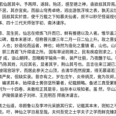
若仙居其中。予再拜，遂辞。殆还，感至德之神，亟欲叔其异焉
不泯，其亦宜矣。而兹山穹秀卓绝，迥出游氛浮埃之表，孰无云饼
，因叔其实於首，使千万载之下知慕夫仙者，庶不以眇茫怪诞视也
事、四十三代天师张宇初、斋沐谨序。
患、茁生民，仙志在修炼飞升而已，鲜有推德以及人者。惟华盖三
公碑，载本末甚详，但称晋元康三年二月一日二仙上升。玫之晋史
，人也；妙造化而运者，神也；峙然为造化之重镇 者，山也。山
、郭三真君飞升得道之所。 国有旱泌则祷之，民有疾疫则求之，
守 成，诣山朝拜，忽睹殿宇输奂一新，装严壮丽，乃夜醮于坛。
，乃陈其姓，元应其名，显者其字，荆山其号也。且言往来江湖已
舍彼瑶宫琼宇，而居此参天之山顶，去清华而然寂寞，得无慕道若
装严矣，但缺实录。昔亦有之，岁在戊午，炎帝炳灵，竟为灰烬，
，褊求其本，始得道士黄弥坚所纂者，纪载颇略。备述三真受累朝
列为一十四卷，未敢校正其是非，姑存本以埃知者。虽 然，华山
，庐陵佩录弟子刘祥、王克明百 拜斋沐谨言。
真之仙道，非颜鲁公及李冲元采摭其行实，记载其本末，则知之不
欤。吁，神仙之学岂易至哉。夫何吾党之士学夫子之学而鲜克臻其