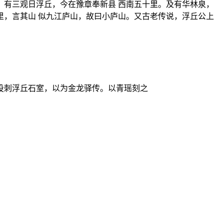
有三观日浮丘，今在豫章奉新县 西南五十里。及有华林泉，
，言其山 似九江庐山，故曰小庐山。又古老传说，浮丘公上
投刺浮丘石室，以为金龙驿传。以青瑶刻之
。