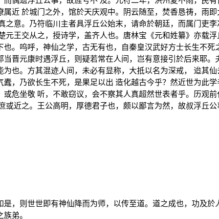
，而偶遗浮丘公事，故旌号不 及。元符二年，洪州夏不雨，民有
僚属近 於城门之外，馆於天庆观中。阴云随至，焚香恳祷，雨即
高真之意。乃符临川主者具浮丘公始末，请命於朝廷，而属门吏李
，楚元王交从之，授诗学，盖齐人也。唐林宝《元和姓纂》亦载浮
下也。呜呼，神仙之学，古无有也，自秦皇汉武好方士长生不死之
郭当晋元康时遇浮丘，则疑若常在人间，岂有意接引於后来耶。夫
能为也。方其混迹人间，未必有显称，大抵以名为深戒， 迨其仙
气蠹，乃欲长生不死，是果足以出 造化越古今乎？然近世为此学
，或危坐敬 听，不敢窃议，会不察其人真超然世表者乎。历观前
，庶或近之。王公高明，厚德君子也，颇以鄙言为然，故叔浮丘公
如是，则世世即有神仙降而为师，以传至道。道之成也，功及於
之族弟。