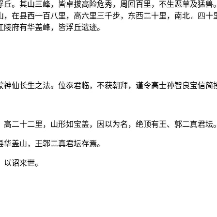
浮丘。其山三峰，皆卓拔高险危秀，周回百里，不生恶草及猛兽。
山，在县西一百八里，高六里三千步，东西二十里，南北．四十里
江陵府有华盖峰，皆浮丘遗迹。
蒙神仙长生之法。位忝君临，不获朝拜，谨令高士孙智良宝信简
，高二十二里，山形如宝盖，因以为名，绝顶有王、郭二真君坛
县华盖山，王郭二真君坛存焉。
，以诏来世。