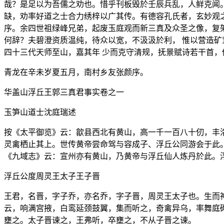
哉？是足以为吾儒之劝也。惜乎刊板毁於壬辰兵乱，人鲜克闻
缺，劝率好道之士合力绣梓以广其传。有德容孔氏者，玄妙观
序。余四世祖绿峰兄弟，起废玉庭观而新三真及众圣之像，复
何辞？夫碧澄资质温纯，待众以宽，不汲汲於利， 惟以营造
四十三代天师至山，嘉其年 少而克守清规，抚景赋诗若干首
青龙在辛未岁夏五月，南村乡友张颜序。
华盖山浮丘王郭三真君事实卷之一
玉笋山道士沈庭瑞述
按《太平御览》云：歙县西北有黄山，高一千一百八十仞，丰
灵禽栖止其上。世传黄帝尝命驾与容成子、浮丘公同游会于此
《九域志》云：宣州亦有黄山，乃黄帝与浮丘仙人炼丹於此。
浮丘公度周灵王太子王子晋
王君，名晋，字子乔，亦名乔，字子晋，周灵王太子也。生而
云，响满宫掖，白鸾延颈鼓翼，集而听之，奇禽异乌，率舞庭
壅之。太子晋谏之，王弗听，卒壅之，不从子晋之谏。