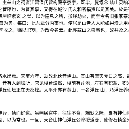
。主兹山之祠者江碧澄氏营构殿亭寮宇，既毕，复慨念 兹山灵响
之管辖也，为督其事，又得在城沙 氏友和者捐资以足其美。於是
架屋临紫玄 之崖，以为隐息之所，虽经劫火，而至今名旧张家寮
矿茸为务。每曰：此吾辈分内事也。使居是山者人人能如碧澄之用
，俾收之，赐以职割，为改今名云。此亦兹山之盛事也，故并及之
洛水出焉。天宝六年，劫改北伙音伊山。其山有摩天戛日之高，霞
。昔有人到坛所，忽见楼台焕然，楼前有莲池，左右有积盐、积米
浮丘仙坛正在天都峰。太平州亦有黄山，一名浮丘 山，乃浮丘养
神异，幼而好道。虽燕居宫中，往往不食，端默之际，累有神仙降
砌，以为常也。一旦，天台山神仙浮丘公降授道要，使修石精金光