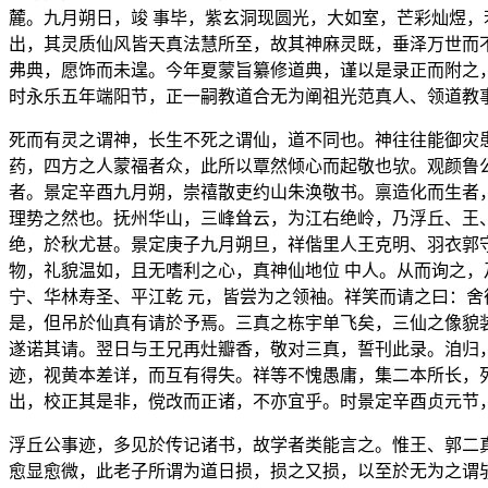
麓。九月朔日，竣 事毕，紫玄洞现圆光，大如室，芒彩灿煜，
出，其灵质仙风皆天真法慧所至，故其神麻灵既，垂泽万世而
弗典，愿饰而未遑。今年夏蒙旨纂修道典，谨以是录正而附之
时永乐五年端阳节，正一嗣教道合无为阐祖光范真人、领道教
死而有灵之谓神，长生不死之谓仙，道不同也。神往往能御灾
药，四方之人蒙福者众，此所以覃然倾心而起敬也欤。观颜鲁
者。景定辛酉九月朔，崇禧散吏约山朱涣敬书。禀造化而生者
理势之然也。抚州华山，三峰耸云，为江右绝岭，乃浮丘、王
绝，於秋尤甚。景定庚子九月朔旦，祥偕里人王克明、羽衣郭
物，礼貌温如，且无嗜利之心，真神仙地位 中人。从而询之
宁、华林寿圣、平江乾 元，皆尝为之领袖。祥笑而请之曰：
是，但吊於仙真有请於予焉。三真之栋宇单飞矣，三仙之像貌
遂诺其请。翌日与王兄再灶瓣香，敬对三真，誓刊此录。洎归
迹，视黄本差详，而互有得失。祥等不愧愚庸，集二本所长，
出，校正其是非，傥改而正诸，不亦宜乎。时景定辛酉贞元节
浮丘公事迹，多见於传记诸书，故学者类能言之。惟王、郭二
愈显愈微，此老子所谓为道日损，损之又损，以至於无为之谓