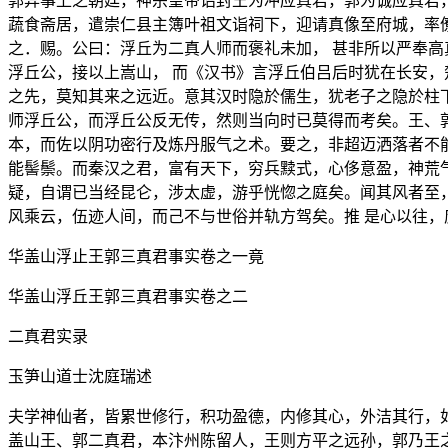
郭异事上之朝廷，神宗皇帝诏封王为冲应真君，郭为诚应真君
蔬食斋居，遣崇仁县主簿叶祖文诣祠下，迎请真像至府城，率
之．赐。公曰：浮丘为二真人师而褒礼未加， 甚非所以严奉
浮丘公，接以上嵩山， 而《汉书》言浮丘伯吕后时犹在长安
之先，莫知其来之远近。意其汉时隐於儒生，犹老子之隐於柱
师浮丘公，而浮丘公反无传，然则当向时已莫得而考矣。王、
本，而佐以阴功密行及炼丹服气之术。要之，非超迈洒落者不
能髻鬃。而秦汉之君，富有天下，穷兵黩式，心侈意盈，神荒
疑，自谓已当经昆仑，涉太虚，游乎恍惚之庭矣。闻其风者至
风乘云，伍迹人间，而己不与世俗并轨方驾矣。推 是心以往
华盖山浮止王郭三真君事实卷之一竟
华盖山浮丘王郭三真君事实卷之二
二真君实录
玉笋山道士沈庭瑞述
夫学神仙者，皆累世修行，积功盈德，内修其心，外洁其行，
盖山王、郭二真君，本汴州陈留人，王则方平之远孙，郭乃王