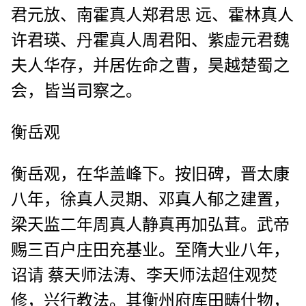
君元放、南霍真人郑君思 远、霍林真人
许君瑛、丹霍真人周君阳、紫虚元君魏
夫人华存，并居佐命之曹，昊越楚蜀之
会，皆当司察之。
衡岳观
衡岳观，在华盖峰下。按旧碑，晋太康
八年，徐真人灵期、邓真人郁之建置，
梁天监二年周真人静真再加弘茸。武帝
赐三百户庄田充基业。至隋大业八年，
诏请 蔡天师法涛、李天师法超住观焚
修，兴行教法。其衡州府库田畴什物，