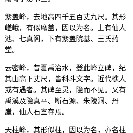
紫盖峰，去地高四千五百丈九尺。其形
嵯峨，有似麾盖，因以为名。上有仙人
池、七真阁，下有紫盖院基、王氏药
堂。
云密峰，昔夏禹治水，登此峰立碑，纪
其山高下丈尺，皆科斗文字。近代樵人
或有遇者。其碑至灵，隐而不见。又有
禹溪及隐真平、断石源、朱陵洞、丹
崖，仙人石室存焉。
天柱峰，其形似柱，因以为名，亦名柱