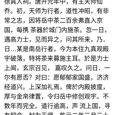
徐真人祠。唐开元年中，有王天师仙
乔。初，天师为行者，道性冲昭，有非
常之志，因将岳中茶二百余弗直入京
国，每携 茶器於城门内施茶。忽一日，
遇高力士，见而异之，问其所来，乃．
日…某是南岳行者，今为本住九真观殿
宇破落，特将茶来募施主耳。於是力士
上闻，玄宗召见， 嘉叹久之。问日．一
尔有愿否？对曰：愿郁郁家国盛，济济
经道兴。上深加礼焉，俾於内殿披度，
厚与金帛律置，令归岳中修创观宇。不
数年而完全。道行逾高，声 流上国，寻