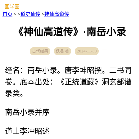
| 国学圈
首页
> >
道史仙传
>
神仙高道传
《神仙高道传》·南岳小录
古代经典
佚名 著
2024-11-30
经名：南岳小录。唐李坤昭撰。二书同
卷。底本出处：《正统道藏》洞玄部谱
录类。
南岳小录并序
道士李冲昭述