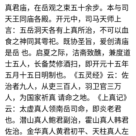
真君庙，在岳观之束五十余步。本与司
天王同庙各殿。开元中，司马天师上
言：五岳洞天各有上真所治，不可以血
食之神同其雩祀。既协圣旨，爰创清庙
是岳 也。启夏之际，洁斋致醮，兼度道
士五人，长备焚修酒扫，即开元十五年
五月十五日明制也。《五灵经》云：佐
治者九人，从吏三百人，羽卫官三万
人，为国家祈真 请命之地。《上真记》
云：太虚真人领南岳司命，即炎老君
也。潜山真人鲍君副治，霍山真人韩君
佐治。金华真人黄君初平、天柱真人左