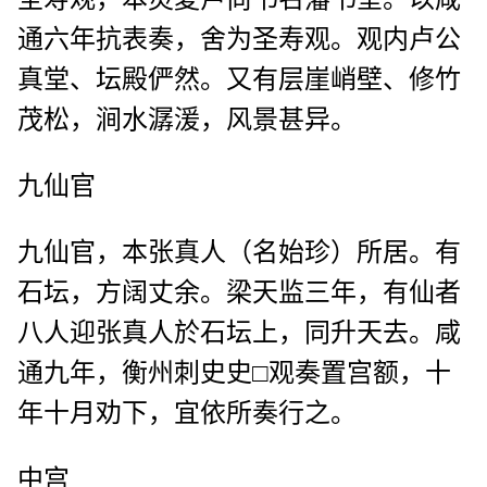
通六年抗表奏，舍为圣寿观。观内卢公
真堂、坛殿俨然。又有层崖峭壁、修竹
茂松，涧水潺湲，风景甚异。
九仙官
九仙官，本张真人（名始珍）所居。有
石坛，方阔丈余。梁天监三年，有仙者
八人迎张真人於石坛上，同升天去。咸
通九年，衡州刺史史□观奏置宫额，十
年十月劝下，宜依所奏行之。
中宫