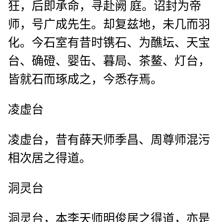
狂，后即承命，寻赴阙 庭。诏封为帝
师，号广成先生。却复兹地，未几而羽
化。今石室有昔时镌石、为醮坛、天宝
台、确磴、婴缶、暮局、茶鳌、灯台，
皆就石而琢成之，今悉存焉。
凌虚台
凌虚台，昔有薛天师季昌、周尊师混污
相次居之得道。
洞灵台
洞灵台，本李天师明俊居之得道，亦是