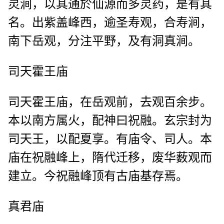
灵涧，以其通於仙源而多灵药，是有其
名。出紫盖峰西，逾圣寿观，合寿涧，
南下岳观，分注平野，及有洞真涧。
司天霍王庙
司天霍王庙，在岳观前，去观百余步。
本以南方属火，配神曰祝融。玄宗封为
司天王，以配夏享。有庙令、司人。本
庙在祝融峰上，隋代迁移，废华薮观而
建立。今祝融峰顶有古庙基存焉。
真君庙