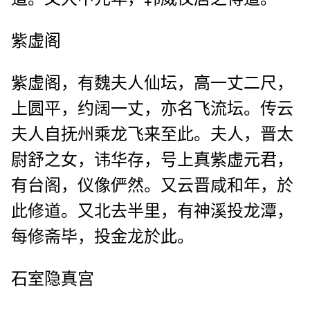
紫虚阁
紫虚阁，有魏夫人仙坛，高一丈二尺，
上圆平，约阔一丈，亦名飞流坛。传云
夫人自抚州乘龙飞来至此。夫人，晋太
尉舒之女，讳华存，号上真紫虚元君，
有台阁，仪像俨然。又云晋咸和年，於
此修道。又北去半里，有神溪投龙潭，
每修斋毕，投金龙於此。
石室隐真宫