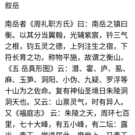
叙岳
南岳者《周礼职方氏》曰：南岳之镇曰
衡。以其分当翼翰，光辅紫宸，钤三气
之根，钧五灵之德，上列注生之宿，下
符长育之功，称物平施，故谓之衡山。
《五 岳真形图》云：潜、霍、庐、虱、
麻、玉笋、洞阳、小伪、九疑、罗浮等
十山为之佐命。复有神仙圣境日朱陵洞
洞天也。又云：山禀灵气，时有异人。
又《福庭志》 云：朱陵之天，周环七百
里，七十大峰，有五小峰，有二坛：露