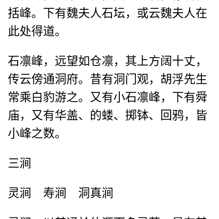
括峰。下有魏夫人石坛，或云魏夫人在
此处得道。
石凛峰，远望如仓凛，其上方阔十丈，
传云傍通洞府。昔有洞门观，胡浮先生
常乘白豹游之。又有小石凛峰，下有舜
庙，又有华盖、的蝼、掷钵、回鸦，皆
小峰之数。
三涧
灵涧 寿涧 洞真涧