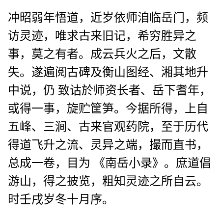
冲昭弱年悟道，近岁依师洎临岳门，频
访灵迹，唯求古来旧记，希穷胜异之
事，莫之有者。成云兵火之后，文散
失。遂遍阅古碑及衡山图经、湘其地升
中说，仍 致诂於师资长者、岳下耆年，
或得一事，旋贮筐笋。今据所得，上自
五峰、三涧、古来官观药院，至于历代
得道飞升之流、灵异之端，撮而直书，
总成一卷，目为 《南岳小录》。庶道倡
游山，得之披览，粗知灵迹之所自云。
时壬戌岁冬十月序。