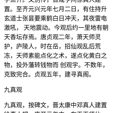
置。至齐元兴元年七月二日，有住持升
玄道士张昙要乘鹤白日冲天，其夜雷电
激吼， 天地震动。今观后约一里地有朝
天香坛存焉。唐贞观二年，萧天师灵
护，庐陵人，时在岳，招仙观乱后荒
冻，天师素能点化之术，遂点化黄白之
物，投外藩转钱物而 创观宇。不数年，
克致完合。贞观五年，建寻真阁。
九真观
九真观，按碑文，晋太康中邓真人建置