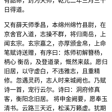
有韶命，封为天师，乾元二年三月三十
日得道。
又有薛天师季昌，本绵州绵竹县尉，在
京舍官入道，志操不群，将归南岳，上
闻玄宗。玄宗嘉之，亦厚颁金帛，上命
笔赋诗送赠，有序曰：炼师初解簪杨，
柄心 衡岳，及登道录，慨然来兹。愿归
旧居，以守虚白，不违雅志，且重精
修。忽遇灵药，志人时来城阙也。乃赋
诗一首，宠行云尔。诗曰：洞府修真
客，衡阳念旧居。 将申金阙要，愿奉玉
清书。云路三天近，松溪万籁虚。犹期