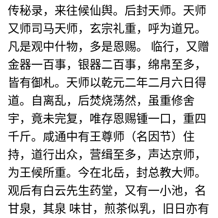
传秘录，来往候仙舆。后封天师。天师
又师司马天师，玄宗礼重，呼为道兄。
凡是观中什物，多是恩赐。 临行，又赠
金器一百事，银器二百事，绵帛至多，
皆有御札。天师以乾元二年二月六日得
道。自离乱，后焚烧荡然，虽重修舍
宇，竟未完复，唯存恩赐锺一口，重四
千斤。咸通中有王尊师（名因节）住
持，道行出众，营缉至多，声达京师，
为王候所重。今在北岳，封总教大师。
观后有白云先生药堂，又有一小池，名
甘泉，其泉 味甘，煎茶似乳，旧日亦有