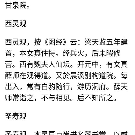
甘泉院。
西灵观
西灵观，按《图经》云：梁天监五年建
置，本女真住持。经兵火，后未暇修
营。西有魏夫人仙坛。开元中，有女真
薛师在观得道。又於晨溪别构道院。每
出入，常有白豹随行，游历洞府。薛天
师常诣之，不与相见。后不知所之。
圣寿观
圣寿观，本灵夏卢尚书名藩书堂。以咸