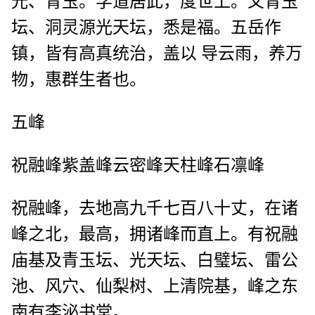
光、青玉。学道居此，度世上。又青玉
坛、洞灵源光天坛，悉是福。五岳作
镇，皆有高真统治，盖以 导云雨，养万
物，惠群生者也。
五峰
祝融峰紫盖峰云密峰天柱峰石凛峰
祝融峰，去地高九千七百八十丈，在诸
峰之北，最高，拥诸峰而直上。有祝融
庙基及青玉坛、光天坛、白璧坛、雷公
池、风穴、仙梨树、上清院基，峰之东
南有李泌书堂。