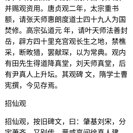
并赐观资用。唐贞观二年，太宗重书
额，请张天师惠朗度道士四十九人为国
焚修。高宗弘道元 年，请叶天师法善封
岳，辟方四十里充宫观长生之地，禁樵
采，断畋猎，罢献琛，以为常典。观内
有田先生得道降真堂，刘天师真堂，后
有尹真人上升坛。其观碑 文，隋学士曹
宪撰，今见存焉。
招仙观
招仙观，按旧碑文，曰：肇基刘宋，分
宇萧齐。又别传，晋咸亨间徐真人建