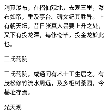
洞真瀑布，在招仙观北，去观三里，瀑
布如帘，垂及亭台。碑文纪其胜异。上
有朝天坛，昔日张真人昙要上升之处，
又下有投龙潭，每修斋毕，投金龙於此
也。
王氏药院
王氏药院，咸通问有术士王生居之。有
茂松修竹流水周远，及多柜树荼园，今
基址存焉。
光天观