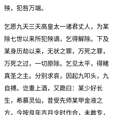
殃，犯咎万端。
乞愿九天三天高皇太一诸君丈人，为某
除七世以来所犯殃谪，乞得解除。下及
某身历劫以来，无状之罪，万死之罪，
万死之过，一切原除。乞见太平，得睹
真圣之主。分别求哀，因起九叩头，九
自搏。讫重上酒，又跪曰：某少好长
生，希慕灵仙，昔受先师某甲金液之
方，今按良年吉月令时作合，未敢专，