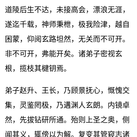
道陵后生不达，未接高会，漂浪无涯，
遂迄千载，神师秉枻，极我险津，越自
困蒙，仰阅玄路坦然，无关而不可开。
非不可开，弗能开矣。诸弟子密视玄
根，揽枝其楗钥焉。
弟子赵升、王长，乃顾景抚心，慨愧交
集，灵鉴罔极，乃遘渊人玄朗。内镜卓
然，先拔钻研所通。殆则上圣之奥，侧
闻其义，辄傍以为解。复变其管窥志诸