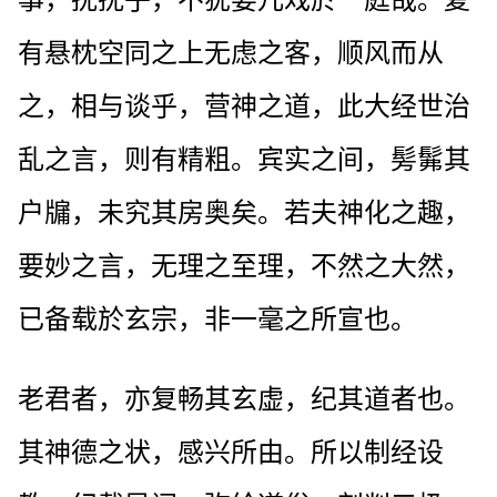
事，扰扰乎，不犹婴儿戏於一庭哉。复
有悬枕空同之上无虑之客，顺风而从
之，相与谈乎，营神之道，此大经世治
乱之言，则有精粗。宾实之间，髣髴其
户牖，未究其房奥矣。若夫神化之趣，
要妙之言，无理之至理，不然之大然，
已备载於玄宗，非一毫之所宣也。
老君者，亦复畅其玄虚，纪其道者也。
其神德之状，感兴所由。所以制经设