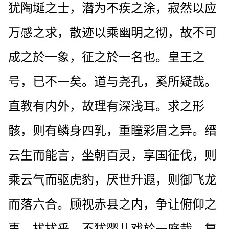
犹陶埏之士，潜为不疾之涂，寂然以应
万感之求，散迹以乘幽明之彻，故不可
成之於一象，征之於一名也。皇王之
号，已不一矣。道与尧孔，奚所疑哉。
直教有内外，故理有深浅耳。求之形
骸，则有鳞身四乳，重瞳彩眉之异。缙
云生而能言，坐朝百灵，享国征伐，则
乘云气而驱虎豹，厌世升遐，则御飞龙
而落六合。顾视赤县之内，争让俯仰之