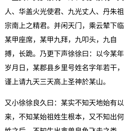
人、华盖火光使君、九光丈人、丹朱祖
宗南上之精君。并闲天门，乘云辇下临
某甲座席，某甲九拜，九叩头，九自
搏，长跪。乃更下声徐徐曰：以今某年
岁月日，某郡县乡里号姓名字年若干，
谨上请九天三天高上圣神於某山。
又小徐徐良久曰：某实不知天地始有以
来，不知某始祖姓生根本，又不知出何