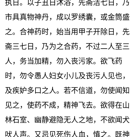
执日。以子丑日沐浴，先斋洁七日，乃
市具真物神丹，成以罗绣囊，或金筒盛
之。合神药时，始当用甲子开除日，先
斋三七日，乃为之合药，不过二人至三
人，务当加精，勿入丧污家。欲飞药
时，勿令愚人妇女小儿及丧污人见也，
及疾妒多口之人。若不信道，勿使闻知
见之，使药不成，精神飞去。欲得在山
林石室、幽静避隐无人之地，不欲闻犬
吠人声。又忌见死伤人血，慎之。既神