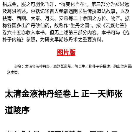
铅成金，服之可羽化飞升，“得变化自在”。第三部分为郑思远
及葛洪所述。包括记述晋人鲍靓遇阴长生传授道法故事，以及
扶南、西图、大秦、月支、安息等二十余国之方位、物产。据
称各国多出产丹砂仙药，故称作“生丹之国”。按《云笈七签》
卷六十五亦收入本书，但无上述第三部分内容。本书可与《抱
朴子内篇》参照，为研究早期炼丹术之重要资料。
图片版
经名：太清金液神丹经。原题张道陵、阴长生、抱朴子等撰述。约出於东晋
众术类。
太清金液神丹经卷上 正一天师张
道陵序