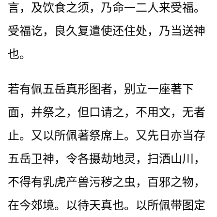
言，及饮食之须，乃命一二人来受福。
受福讫，良久复遣使还住处，乃当送神
也。
若有佩五岳真形图者，别立一座著下
面，并祭之，但口请之，不用文，无者
止。又以所佩著祭席上。又先日亦当存
五岳卫神，令各摄劫地灵，扫洒山川，
不得有乳虎产兽污秽之虫，百邪之物，
在今郊境。以待天真也。以所佩带图定