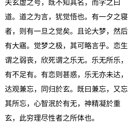
夫玄虚之号，既不知其名，而字之曰
道。道之为言，犹觉悟也。有一夕之寝
者，则有一旦之觉矣。且论大梦，然后
有大寤。觉梦之极，其可略言乎。恋生
谓之弱丧，欣死谓之乐无。乐无所乐，
有不足有。有恋则甚惑，乐无亦未达，
达观兼忘，同归於玄。既曰兼忘，又忘
其所忘，心智泯於有无，神精凝於重
玄，此穷理尽性者之所体也。