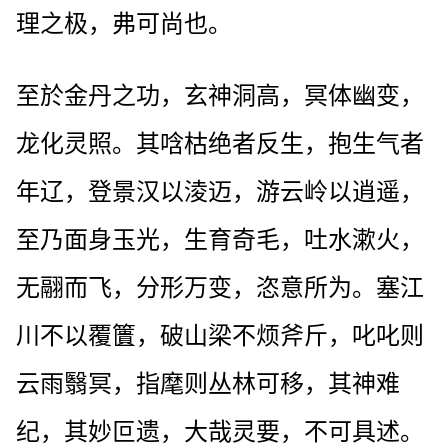
理之极，弗可尚也。
至於金丹之功，玄神洞高，冥体幽变，
龙化灵照。其唅枯绝者反生，抱生气者
年辽，登景汉以淩迈，游云岭以逍遥，
至乃面身玉光，生育奇毛，吐水漱火，
无翮而飞，分形万变，恣意所为。塞江
川不以覆籄，破山梁不烦斧斤，叱叱则
云雨翳冥，指麾则丛林可移，其神难
纪，其妙叵遗，大哉灵要，不可具述。