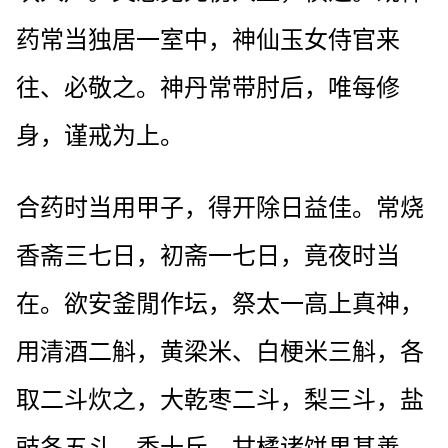
药常当独居一室中，神仙玉女侍官来
往、必敬之。神丹常带肘后，唯每修
身，谨戒为上。
合药时当用甲子，得开除日益佳。常烧
香斋三七日，初斋一七日，竟夜时当
在。欲安釜閒作坛，祭太一高上真神，
用清酒二斛，黄梁米、白梗米三斛，各
取二斗炊之，大乾枣二斗，梨三斗，盐