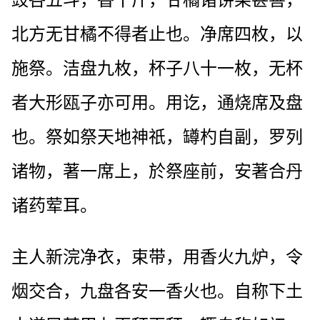
豉各五斗，香十斤，甘橘诸饼果甚善，
北方无甘橘不得者止也。净席四枚，以
施祭。洁盘九枚，杯子八十一枚，无杯
者大形瓯子亦可用。用讫，通烧席及盘
也。祭如祭天地神祇，罇杓自副，罗列
诸物，著一席上，於祭座前，安著合丹
诸药荤耳。
主人新浣净衣，束带，用香火九炉，令
烟交合，九盘各安一香火也。自称下土