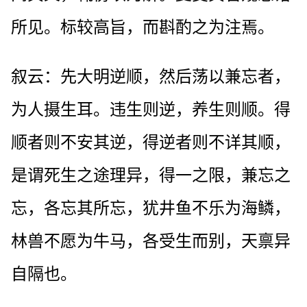
所见。标较高旨，而斟酌之为注焉。
叙云：先大明逆顺，然后荡以兼忘者，
为人摄生耳。违生则逆，养生则顺。得
顺者则不安其逆，得逆者则不详其顺，
是谓死生之途理异，得一之限，兼忘之
忘，各忘其所忘，犹井鱼不乐为海鳞，
林兽不愿为牛马，各受生而别，天禀异
自隔也。