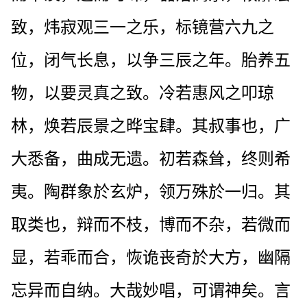
致，炜寂观三一之乐，标镜营六九之
位，闭气长息，以争三辰之年。胎养五
物，以要灵真之致。冷若惠风之叩琼
林，焕若辰景之晔宝肆。其叔事也，广
大悉备，曲成无遗。初若森耸，终则希
夷。陶群象於玄炉，领万殊於一归。其
取类也，辩而不枝，博而不杂，若微而
显，若乖而合，恢诡丧奇於大方，幽隔
忘异而自纳。大哉妙唱，可谓神矣。言