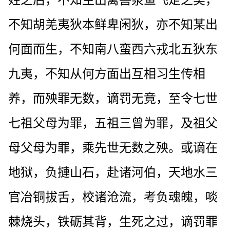
姓之后，不知生出禽兽泉鱼飞走之类，
不知胡羌夷狄本鲜卑闲狄，亦不知某出
何面而生，不知南八蛮西六戎北五狄东
九夷，不知从何方面出互相习生传相
养，而殃罪无数，谪罚无竟，至令七世
七祖父母为罪，五祖三曾为罪，及祖父
母父母为罪，乘先世无数之殃。或谪在
地狱，负摙山石，赴诸河伯，天地水三
官冶铜拔舌，校诸沧流，考负魂魄，啖
棘烧头，铁砺其背，生死之过，谪罚罪