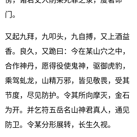
傍，诸君丈人削某死罪之录，度著命
门。
又起九拜，九叩头，九自搏，又上酒益
香。良久，又跪曰：今在某山穴之中，
合作神丹，愿得役使鬼神，驱御虎豹，
乘驾虬龙，山精万邪，皆见敬畏，受其
节度，尽见防护。令其所向摩灭，金石
为开。并乞符五岳名山神君真人，通见
防卫。令某分形展转，长生久视。