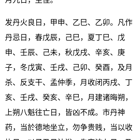
月九日，至佳。
发丹火良日，甲申、乙巳、乙卯。凡作
丹忌日，春戊辰，己巳，夏丁巳、戊
申、壬辰、己未，秋戊戌、辛亥、庚
子，冬戊寅、壬戌、己卯、癸酉，及月
杀、反支干、孟仲季，月收闭丙戌、丁
亥、壬戌、癸亥、辛巳，月建诸晦朔，
上朔八魁往亡日，皆凶不成。市丹神
药，当於德地坐立，勿争贵贱，当以收