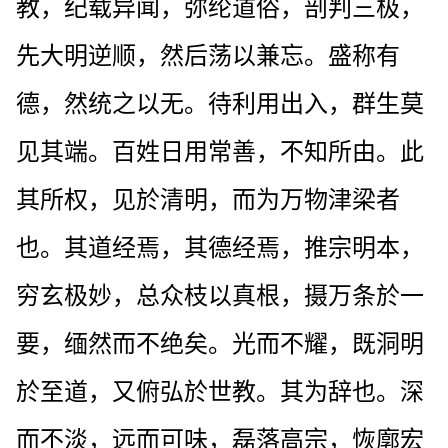
教，纪载异闻，弥纶道俗，剖判三极，
先大明逆顺，然后荡以兼忘。盛称有
德，然统之以无。待利用出入，群生莫
见其端。百姓日用常善，不知所由。此
其所权，见於清明，而为万物津梁者
也。其道经焉，其德经焉，推宗明本，
穷玄极妙，总众枝以真根，摄万条於一
要，缅然而不绝矣。光而不耀，既洞明
於至道，又俯弘於世教。其为辞也。深
而不淡，远而可味，磊落高宗，恢廓宏