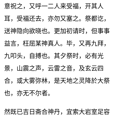
意祝之，又呼一二人来受福，开其人
耳，受福还去，亦勿又塞之。祭都讫，
送神隐向欲晓也。更加初请时，但事事
益言，枉屈某神真人。毕，又再九拜，
九叩头，自搏也。其夕祭时，必有光
景，山震之声，云雷之音，及玄云四
合，或大雾弥林，是天地之灵降於大祭
也，亦无不尔者。
然既已吉日斋合神丹，宜索大岩室足容