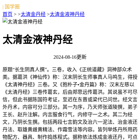
| 国学圈
首页
> >
太清金丹经
>
太清金液神丹经
太清金液神丹经
2024-08-16更新
原题“长生阴真人撰”。三卷，收入《正统道藏》洞神部众术
类。据葛洪《神仙传》称：汉末阴长生师事真人马鸣生，得授
《太清神丹经》三卷。又《抱朴子•金丹篇》称：汉末左慈以
《太清丹经》三卷传葛玄，后由郑思远传葛洪。其说虽不可尽
信，但此书据陈国符考证，至迟在东晋或梁代已问世。经文言
外丹术，内容可分三部分。其一为序，乃天师张道陵撰，弟子
王长、赵升注解。内言服食行气，内修守一之术。其二为经
文，乃阴长生撰。包括两段七言韵文及治六一泥法、治金液还
丹法、取雄黄雌黄精法、作霜雪法等内容。皆列举炼丹所用药
物配方、器具、制作捣炼程式。据称依法炼成金液还丹，可点