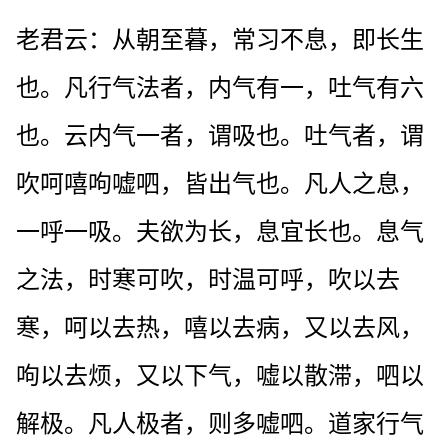
老君云：从朝至暮，常习不息，即长生
也。凡行气法者，内气有一，吐气有六
也。云内气一者，谓吸也。吐气者，谓
吹呵嘻呴嘘呬，皆出气也。凡人之息，
一呼一吸。夫欲为长，息宜长也。息气
之法，时寒可吹，时温可呼，吹以去
寒，呵以去热，嘻以去病，又以去风，
呴以去烦，又以下气，嘘以散滞，呬以
解极。凡人极者，则多嘘呬。道家行气