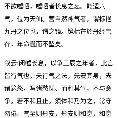
不欲嘘呬，嘘呬者长息之忘。能适六
气，位为天仙。营自然神气者，谓标挹
九丹之位也，谓之镜。镜标在於丹经气
存，年命遐而不坠矣。
叙云:闭嘘长息，以争三辰之年者，此言
皆行气也。夫行气之法，先安其身，去
诸忿怒，写诸愁忧、而和其气，不与意
争。若不和且止。须体和乃为之，常守
勿倦。气至则形安，形安则和息，和息