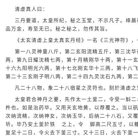
清虚真人曰：
三丹要道，太皇所纪，秘之玉堂，不示凡子。绛晨
品万金，寿至无已。秘之秘之，勿传其旨。
《太玄清虚上皇太真玄丹经》一名《三光神符》，
第一八灵神童八斤，第二玄阳流精五斤，第三沈华
两，第九日耀沈精七两，第十月精刚华十两，第十一
十六九阳明光六两，第十七北刚玄华十三两，第十八
第二十三玄刚子明八两，第二十四九灵沈石九两，第
凡二十八物，象二十八宿星之灵符也。刻於清虚之
太皇君合神丹之要，先作太一土釜二，令受一斛二
杵也。如是治药毕。又用天玄地黄，以荐覆之。当以
次纳流精，次纳神女，次纳玉华，后纳二十八石，又
圻。毕乃安土釜於铁
之上，令
脚高二尺五寸，以
复足十二日，令火去下釜三寸。又十三日，火去下釜