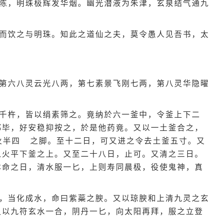
陈，明珠极辉发华烟。幽光潜液为朱津，玄泉结气通九
而饮之与明珠。知此之道仙之夫，莫令愚人见吾书，太
第六八灵云光八两，第七素景飞刚七两，第八灵华隐曜
千杵，皆以绢素筛之。竟纳於六一釜中，令釜上下二
都毕，好安稳抑按之，於是他药竟。又以一土釜合之，
火半四
之脚。至十二日，可又进之令去土釜五寸。又
以火平下釜之上。又至二十八日，止可。又清之三日。
本命之日，清水服一匕，上则寿同晨极，役使鬼神，真
，当化成水，命曰紫蘂之腴。又以琼腴和上清九灵之玄
又以九符玄水一合，阴丹一匕，向太阳再拜，服之立登