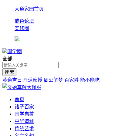
大道家园首页
戒色论坛
实修圈
国学圈
全部
黄道吉日
丹道密授
周公解梦
百家姓
能不能吃
首页
诸子百家
国学启蒙
中华道藏
传统艺术
名言名句