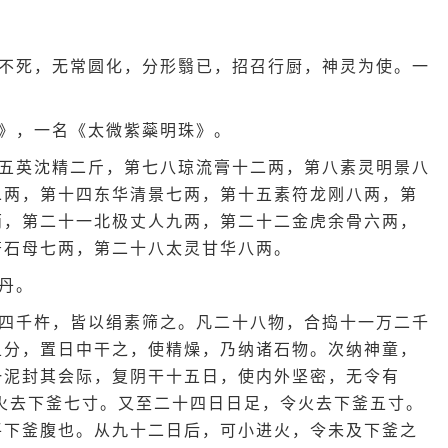
不死，无常圆化，分形翳已，招召行厨，神灵为使。一
》，一名《太微紫蘂明珠》。
五英沈精二斤，第七八琼流膏十二两，第八素灵明景八
二两，第十四东华清景七两，第十五素符龙刚八两，第
两，第二十一北极丈人九两，第二十二金虎余骨六两，
符石母七两，第二十八太灵甘华八两。
丹。
四千杵，皆以绢素筛之。凡二十八物，合捣十一万二千
五分，置日中干之，使精燥，乃纳诸石物。次纳神童，
一泥封其会际，复阴干十五日，使内外坚密，无令有
火去下釜七寸。又至二十四日日足，令火去下釜五寸。
平下釜腹也。从九十二日后，可小进火，令未及下釜之