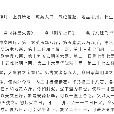
神丹，上真所始，琼蘂入口，气绝复起，地品阴丹，长生
一名《绛晨朱霞》，一名《刚华上丹》，一名《八琼飞华
神女四斤，第四玄英玉华八斤，第五素灵云石九斤，第六
玄景珠琳八两，第十二日精合耀十两，第十三素景飞刚十
飞刚金兵八两，第十九五云明英六两，第二十日景七华七
二十五威七明七两，第二十六两华沈精十两，第二十七玄
堂，太皇君之宝章也。见古文者有九人，命曰紫蘂明珠之
斗，使内外令厚，内二寸极使精密。毕乃捣二十八石，各
矾石水和地黄六斤，令如封泥，泥下釜为荐也，使厚一寸
覆以天玄五斤，於是安药都毕，可以一釜上合之。又以太
糠火烧之。初起火之日，可半
脚，至一十二日日足，令
一寸。复八日，可引火平釜下。复至二十四日，可进火令