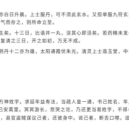
亦白日升晨。上士服丹，可不须此玄水。又但单服九符玄
闭气而存之，则所命立至。
生矣。十三日，比语并一丸，涂其心即活矣。若药精未发
。复清之三日，开之如初，万无不成。
阴丹十二亦为雄，太阳通霞伏朱光。清灵上士造玉堂，中
万神姓字。求延年益寿法，当疏人皇一通，书己姓名、年
已安蒿里。冥冥游长，悲哭之讫，乃还更当易姓字，不得
孙，县官盗贼谋议己者，还彼身中。说己者，断舌口噤。