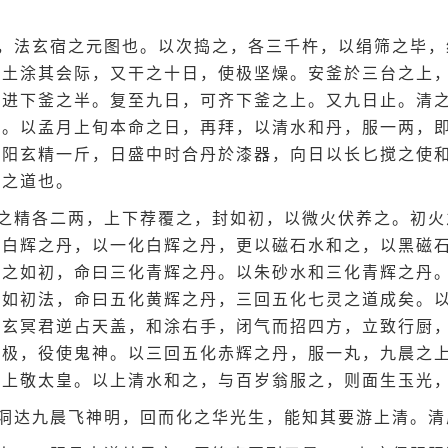
，法玄宿之元图也。以次捣之，各三千杵，以绢筛之毕，
晨土涂其会际，又干之十日，使极坚燥。安釜於三台之上
火进下釜之半。复至九日，可齐下釜之上。又九日止。清
也。以孟月上旬本命之日，再拜，以清水和丹，服一两，
太阳玄精一斤，日盛中时合丹於漆器，向日以长匕搅之使
灵之道也。
之精各二两，上下荐覆之，封如初，以微火伏养之。初火
化白辉之丹，以一化白辉之丹，更以磁石水和之，以黑磁
火之如初，命曰三化青辉之丹。以朱砂水和三化青辉之丹
之如初法，命曰五化黄辉之丹，三回五化七灵之道成矣。
，玄冥君逆占天盖，和涂右手，闭气而招四方，立致行厨
无极，役使鬼神。以三回五化赤辉之丹，服一丸，九晨之
，上敬太皇。以上清水和之，与百岁翁服之，则面生玉光
洞达九晨飞神明，回而化之华光生，能知其要游上清。清