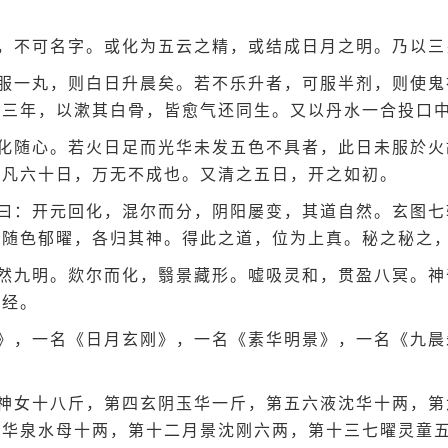
，不可名字。或化为五云之精，或结成日月之明。乃以三
服一丸，则白日升晨矣。若不乐升者，可服半剂，则使鬼
至三年，以漱其白骨，皆愈气还同生。又以丹水一合投口
化随心。若火日足而光华未发五色不具者，此日未服於火
。凡六十日，万无不成也。又清之五日，开之如初。
曰：开元回化，混尔而分，阴阳屡变，其道自然。玄图七
。随色郁曜，各归其神。得此之道，位为上真。秘之秘之
然九明。欻尔而化，翳景藏形。嘘吸灵和，贯盈八冥。神
元经。
》，一名《日月玄刚》，一名《素华明景》，一名《九晨
神女十八斤，第四玄阴玉华一斤，第五六液沈华十两，第
一华泉水母十两，第十二月景沈刚六两，第十三七曜灵童