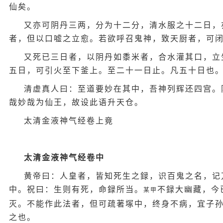
仙矣。
又亦可阴丹三两，分为十二分，清水服之十二日，
者，但以口嘘之立愈。若欲呼召鬼神，致天厨者，可
又死已三日者，以阴丹如黍米者，合水灌其口，立
五日，可引火至下釜上。至二十一日止。凡五十日也
清虚真人曰：至道要妙在其中，吾神列辉还四宫。
哉妙哉为仙王，故设此语升天仓。
太清金液神气经卷上竟
太清金液神气经卷中
黄帝曰：人皇者，皆知死生之録，识百鬼之名，记
中。祝曰：生则有死，命録所当。
不録大幽藏，今
某甲
灭。不能作此法者，但可疏著塚中，终身不病，宜子
之也。