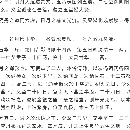
人曰：阴丹大道结灵文，玉策表图列五晨。二七应偶阴阳
太玄。文宝诚秘在吾篇，藏之玉堂授大贤。
阴丹之道同六虚，日月之精文光流。灵蘂潜化成紫腴，得
，一名月影玉华，一名紫琼灵腴，一名丹蘂九符液。
玉华二斤，第四青影飞刚十四两，第五日辉沈精十二两，
十一中黄童子二十四两，第十二太灵甘华二十两。
月之辉影也。可使童子二人，沐浴清静，以次捣诸药各四
精，次纳神女，次纳玉华，次纳飞龙，次纳甘石，十二石
於四
，高二尺，以马通若糠火於下烧之。初火之日，令
齐釜下。又至二十四日，复引火下釜之半腹。二十四日，
以鸡羽扫之，藏於金银之器，悬之暗室，则朱光见焉。以
是腾空跃虚，上造紫房，位至真极，命曰无上仙王。
固其口，藏之於北极之下，令深三尺毕，又平至三十二日
，成丹蘂九符之玄水。玄水成，开之上生灵华五色之烟。