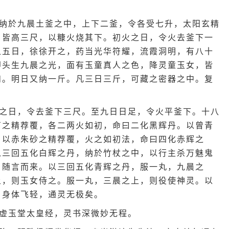
纳於九晨土釜之中，上下二釜，令各受七升，太阳玄精
，皆高三尺，以糠火烧其下。初火之日，令火去釜下一
之五日，徐徐开之，药当光华符耀，流霞洞明，有八十
即头生九晨之光，面有玉童真人之色，降灵童玉女，皆
和。明日又纳一斤。凡三日三斤，可藏之密器之中。复
之日，令去釜下三尺。至九日日足，令火平釜下。十八
石之精荐覆，各二两火如初，命曰二化黑辉丹。以曾青
。以赤朱砂之精荐覆，火之如初法，命曰四化赤辉之
以三回五化白辉之丹，纳於竹杖之中，以行主杀万魅鬼
，随言而来。以三回五化青辉之丹，服一丸，九晨之
上，则玉女侍之。服一丸，三晨之上，则役使神灵。以
，身体飞轻，通灵无极矣。
虚玉堂太皇经，灵书深微妙无程。