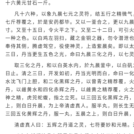
十六黄元甘石一斤。
凡十六种，以象九晨七元之灵符，结五行之精微气
七斤荐覆之，於是安药都毕。又以一釜合之，更以九
寸。又至十五日，令火平之下。又至二十二日，可引
一种之色。以白鸡左羽扫，藏之金铜之器，勿令潜泄
奉侍其侧，腾虚驾空，役使神灵，上造紫晨矣。即以
三日，丹当更生五色之光，命曰九晨三化之丹，以七
取三化之丹，和以白英水内，於九晨釜中，以白矾
日止。清之三日，开发如初，丹当光明而白，命曰一
水沈飞门上胆，和二化黑辉之丹，以曾青之精荐覆，
丹，以雌黄水和四化赤辉之丹，以雌黄之精荐覆，火
神之精，虎兕蛇蝮，指之立死。以三回五化黑辉之丹
上，则白日升晨，为上帝清虚真人。服半丸，则长生
三回五化黄辉之丹，服一丸，五晨之上，则白日升晨
清虚真人曰：五辉之丹道之灵，七符要妙和元精。