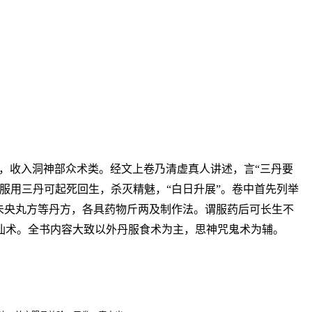
，收入洞神部众术类。经文上卷乃清虚真人讲述，言“三丹要
服用三丹可起死回生，杀灭精魅，“白日升展”。卷中首先列举
未央丸方等丹方，各具药物斤两及制作法。谓服药后可长生不
仙术。全书内容大致以外丹服食术为主，思神咒鬼术为辅。