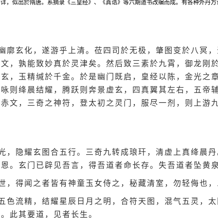
不详，似出於隋唐。系摘录《三皇经》、《真诰》等六期道书改编而成。有各种外丹方
幽廓玄化，遂游乎上清。莅四司於无极，肇图变於八冥，
高文，孰能致妙真於灵津矣。然后致三素於九霄，御龙刚
表玄，玉精缄於千金。於是幽门既启，皇经以陈，金光之
微咏则绛晨结耀，腾跃则奔景虚玄，四真翼其左右，五帝
之赤文，三奇之神符，登太初之灵门，服尽一剂，则上游
光，隐耀玄图合五行。三奇九转成琅玕，清虚上真绛晨丹
大恩。玄门已辟见吾言，得吾道者命长存。失吾道者坠黄
世，得闻之者皆有神童玉女侍之，秘藏清室，勿轻侮也，
五色流精，结耀星辰日月之明，合符天图，混气五灵，太
营。此其要道，见者长生。