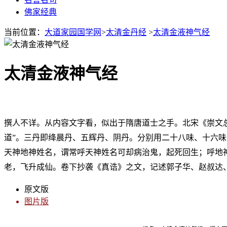
佛家经典
当前位置：
大道家园国学网
>
太清金丹经
>
太清金液神气经
太清金液神气经
撰人不详。从内容文字看，似出于隋唐道士之手。北宋《崇文
道”。三丹即绛晨丹、五辉丹、阴丹。分别用二十八味、十六味
天神地神姓名，谓常呼天神姓名可却病治鬼，起死回生；呼地
老，飞升成仙。卷下抄袭《真诰》之文，记述郭子华、赵叔达
原文版
图片版