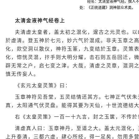
经名：太清金液神气经。撰人
处：《正统道藏》洞神部众术类。
太清金液神气经卷上
夫清虚太皇者，盖太初之混化，邃古之元灵也。以
於虚清。登五神於七元，妙六气於混成。非夫玉章之
化，欻空洞以散仪，神符玉篆，九变结於玉章。灵策
化，惚恍灵混，抃手则大明分耀，击石则五岳回迁，
辟无常之户，启七变之津。大哉，清虚之灵章，混洞
慎无传妄人。
《玄元太皇灵策》曰：
玉章神符见吾堂，五灵结情还其方。七神正气伏朱
真，太阳通气伏灵盘。能得其要为天仙，十世流德结
右《太皇灵策》一百一十九言，封之玉箧，不传於
清虚真人曰：玉章神丹，至道之大。盖太元混化，
上升泰清，三都六虚，肆心所经，得一足矣，勿用多