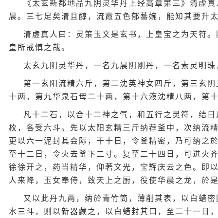
《太玄新都地品九阴灵华丹上经高章第三》清虚真
晨。三七足矣清且醇，流霞五色郁蕃婉，能知其要升
清虚真人曰：灵策玉文是玄书，上皇宝之为天符。
皇所戒慎之哉。
太玄九阴灵华丹，一名九晨阴刚丹，一名素灵明珠
第一玄阳流精六斤，第二沈英神女四斤，第三玄阴
十两，第九华泉石母二十两，第十六液沈精八两，第
凡十二石，以合十二神之气，和五行之灵符，结日
枚，各受六斗。先以太阳玄精三斤纳荐釜中，次纳流
更以六一泥封其会际，干十日，令釜精密，乃可纳之
至十二日，令火去釜下二寸。复至二十四日，可进火
徐徐开之，药当精华，仰著文光，宝辉庆云之色。即
人来降，玉女奉侍，致天上之厨，役使华晨之龙，於
又以此丹九两，纳於青竹筒，薄削其表，以白蜡密
水三斗，则以新器藏之，以白蜡封其口，至二十一日