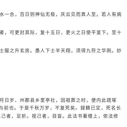
水一合，百日则神仙无极，庆云见而真人至。若人有病
者，可更封其际，复十五日，更火之日使平釜下。至十
士服之升玄房。愚人下士半天翔，须得九符之华刚。妙
月日岁、州郡县乡里亭社，因祖葬之时，便内此疏塚
与前也。于是千秋万岁，不复死矣。録籍已定，死名长
追己者，足折。视己者，目盲。此法书著缯上，依法修