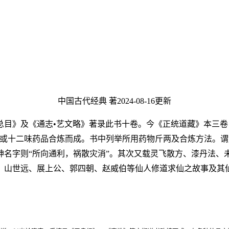
中国古代经典 著
2024-08-16更新
总目》及《通志•艺文略》著录此书十卷。今《正统道藏》本三卷
或十二味药品合炼而成。书中列举所用药物斤两及合炼方法。谓
神名字则“所向通利，祸散灾消”。其次又载灵飞散方、漆丹法、
、山世远、展上公、郭四朝、赵威伯等仙人修道求仙之故事及其