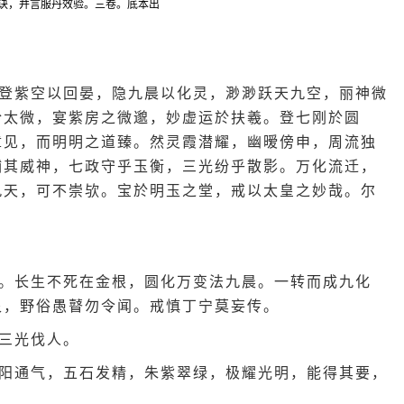
诀，并言服丹效验。三卷。底本出
登紫空以回晏，隐九晨以化灵，渺渺跃天九空，丽神微
於太微，宴紫房之微邈，妙虚运於扶羲。登七刚於圆
章见，而明明之道臻。然灵霞潜耀，幽暧傍申，周流独
辅其威神，七政守乎玉衡，三光纷乎散影。万化流迁，
九天，可不崇欤。宝於明玉之堂，戒以太皇之妙哉。尔
。长生不死在金根，圆化万变法九晨。一转而成九化
泉，野俗愚瞽勿令闻。戒慎丁宁莫妄传。
三光伐人。
阳通气，五石发精，朱紫翠绿，极耀光明，能得其要，