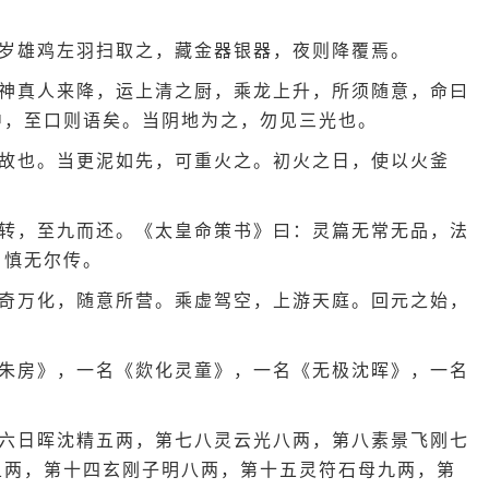
岁雄鸡左羽扫取之，藏金器银器，夜则降覆焉。
神真人来降，运上清之厨，乘龙上升，所须随意，命曰
中，至口则语矣。当阴地为之，勿见三光也。
故也。当更泥如先，可重火之。初火之日，使以火釜
转，至九而还。《太皇命策书》曰：灵篇无常无品，法
，慎无尔传。
奇万化，随意所营。乘虚驾空，上游天庭。回元之始，
朱房》，一名《欻化灵童》，一名《无极沈晖》，一名
六日晖沈精五两，第七八灵云光八两，第八素景飞刚七
五两，第十四玄刚子明八两，第十五灵符石母九两，第