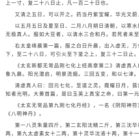
上一寸，复二十八日止，凡一百二十日也。
又清之五日，可以开之。药当丹紫宝耀，华光文蔚
以五月五日及夏至日、二月八月朔日清朝，以寒水
无极真人。服如大豆者，以清水三合和丹。若死者未
右太皇绛晨第一篇，服之白日升晨，出入虚无，万
下，至二十八日，可引火至下釜之上，复三十二日止
《太玄新都无常品刚七化上经高章第二》清虚真人
象九晨。阳光潜启，明景流烟。三回五变，和以七津
清虚真人曰：回元七化，至道之灵。霞耀日月，蓊
知者光明。大黄首篇，是曰玉英上真宝之命，曰第一
《太玄无常品第九刚七化丹经》，一名《阴阳神符
《八明神丹》。
第一八灵朱童四斤，第二玄阳沈精二斤，第三沈华
两，第九太虚素女十二两，第十灵华沈液十两，第十