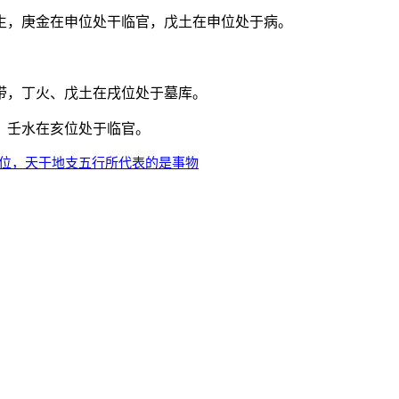
生，庚金在申位处干临官，戊土在申位处于病。
带，丁火、戊土在戌位处于墓库。
，壬水在亥位处于临官。
方位，天干地支五行所代表的是事物