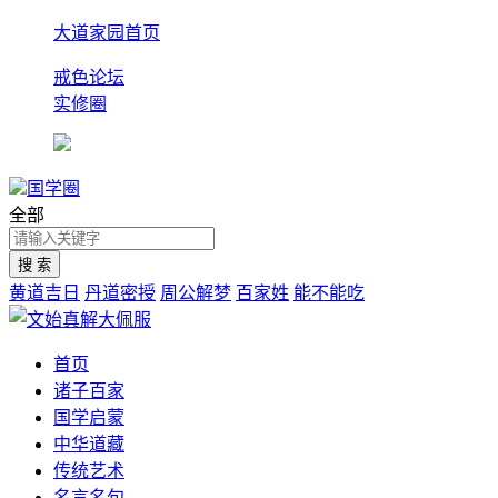
大道家园首页
戒色论坛
实修圈
国学圈
全部
黄道吉日
丹道密授
周公解梦
百家姓
能不能吃
首页
诸子百家
国学启蒙
中华道藏
传统艺术
名言名句