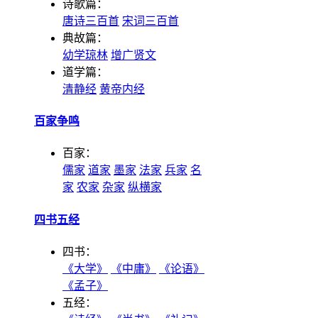
诗歌篇：
唐诗三百首
宋词三百首
典故篇：
幼学琼林
增广贤文
道学篇：
清静经
黄帝内经
百家争鸣
百家：
儒家
道家
墨家
法家
兵家
名
家
农家
杂家
纵横家
四书五经
四书：
《大学》
《中庸》
《论语》
《孟子》
五经：