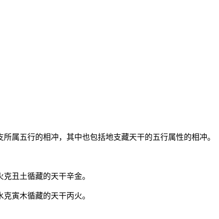
支所属五行的相冲，其中也包括地支藏天干的五行属性的相冲。
火克丑土循藏的天干辛金。
水克寅木循藏的天干丙火。