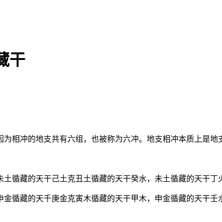
藏干
因为相冲的地支共有六组，也被称为六冲。地支相冲本质上是地
未土循藏的天干己土克丑土循藏的天干癸水，未土循藏的天干丁
申金循藏的天千庚金克寅木循藏的天干甲木，申金循藏的天干壬