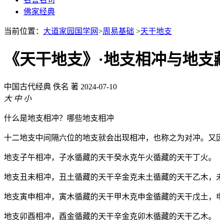
佛家经典
当前位置：
大道家园国学网
>
周易基础
>
天干地支
《天干地支》·地支相冲与地支
中国古代经典
佚名 著
2024-07-10
大
中
小
什么是地支相冲？哪些地支相冲
十二地支中间隔六位的地支就会出现相冲，也称之为对冲。又
地支子午相冲，子水循藏的天干癸水克午火循藏的天干丁火。
地支丑未相冲，丑土循藏的天干辛金克未土循藏的天干乙木，
地支寅申相冲，寅木循藏的天干甲木克申金循藏的天干戊土，
地支卯酉相冲，酉金循藏的天干辛金克卯木循藏的天干乙木。