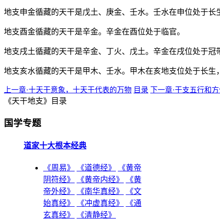
地支申金循藏的天干是戊土、庚金、壬水。壬水在申位处于长
地支酉金循藏的天干是辛金。辛金在酉位处于临官。
地支戌土循藏的天干是辛金、丁火、戊土。辛金在戌位处于冠
地支亥水循藏的天干是甲木、壬水。甲木在亥地支位处于长生
上一章·十天干意象，十天干代表的万物
目录
下一章·干支五行和
《天干地支》目录
国学专题
道家十大根本经典
《周易》
《道德经》
《黄帝
阴符经》
《黄帝内经》
《黄
帝外经》
《南华真经》
《文
始真经》
《冲虚真经》
《通
玄真经》
《清静经》