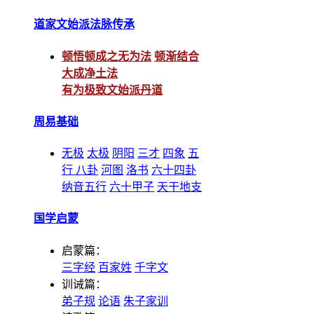
道家文始派法脉传承
顿悟顿成之无为法
顿渐结合
大成净土法
有为极致文始派丹道
周易基础
无极
太极
阴阳
三才
四象
五
行
八卦
河图
洛书
六十四卦
纳音五行
六十甲子
天干地支
国学启蒙
启蒙篇：
三字经
百家姓
千字文
训诫篇：
弟子规
论语
朱子家训