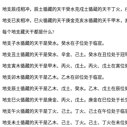
地支辰戌相冲，辰土循藏的天干癸水克戍土循蔵的天干丁火，
地支已亥相冲，巳火循藏的天干庚金克亥水循藏的天千甲木，
每个地支藏天干都是什么?
地支子水循藏的天干是癸水。癸水在子位处于临官。
地支丑土循藏的天干是癸水、辛金、己土。癸水在丑位处于冠
地支寅木循藏的天干是甲木、丙火、戊土。丙火、戊土在寅位
地支卯木循藏的天干是乙木。乙木在卯位处于临官。
地支辰土循藏的天干是乙木、戊土、癸水。乙木、戊土在辰位
地支巳火循藏的天干是庚金、丙火，戊土。庚金在巳位处于长
地支午火循藏的天干是丁火、己土。丁火、己土在午位处于临
地支未土循藏的天干是乙木、己土、丁火。己土、丁火在未位