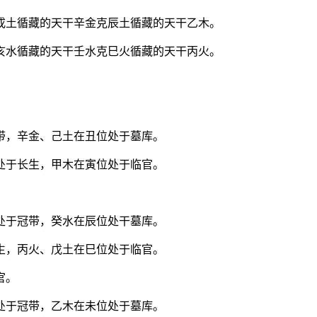
戌土循藏的天干辛金克辰土循藏的天干乙木。
亥水循藏的天干壬水克巳火循藏的天干丙火。
带，辛金、己土在丑位处于墓库。
处于长生，甲木在寅位处于临官。
处于冠带，癸水在辰位处干墓库。
生，丙火、戊土在巳位处于临官。
官。
处于冠带，乙木在未位处于墓库。