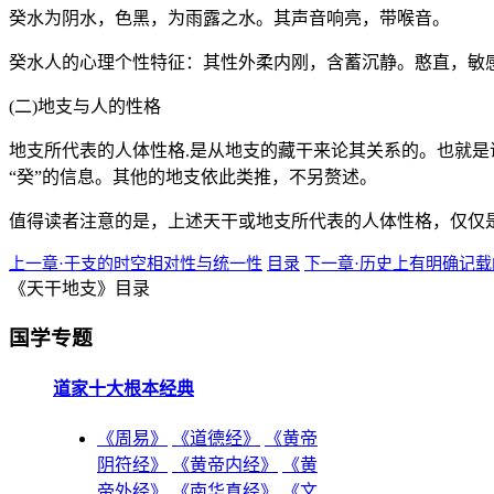
癸水为阴水，色黑，为雨露之水。其声音响亮，带喉音。
癸水人的心理个性特征：其性外柔内刚，含蓄沉静。憨直，敏
(二)地支与人的性格
地支所代表的人体性格.是从地支的藏干来论其关系的。也就是
“癸”的信息。其他的地支依此类推，不另赘述。
值得读者注意的是，上述天干或地支所代表的人体性格，仅仅
上一章·干支的时空相对性与统一性
目录
下一章·历史上有明确记
《天干地支》目录
国学专题
道家十大根本经典
《周易》
《道德经》
《黄帝
阴符经》
《黄帝内经》
《黄
帝外经》
《南华真经》
《文