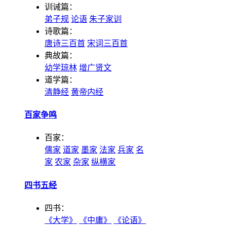
训诫篇：
弟子规
论语
朱子家训
诗歌篇：
唐诗三百首
宋词三百首
典故篇：
幼学琼林
增广贤文
道学篇：
清静经
黄帝内经
百家争鸣
百家：
儒家
道家
墨家
法家
兵家
名
家
农家
杂家
纵横家
四书五经
四书：
《大学》
《中庸》
《论语》