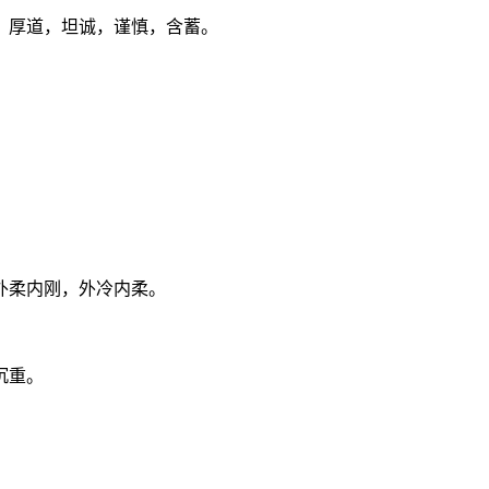
，厚道，坦诚，谨慎，含蓄。
。
外柔内刚，外冷内柔。
沉重。
。