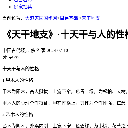
佛家经典
当前位置：
大道家园国学网
>
周易基础
>
天干地支
《天干地支》·十天干与人的性
中国古代经典
佚名 著
2024-07-10
大
中
小
十天干与人的性格
1.甲木人的性格
甲木为阳木，高大挺拔，上宽下窄，色青、绿，为松柏、大树
甲木人的心理个性特征：甲在性格上，其性为个性刚强，仁慈
2.乙木人的性格
乙木为阴木，外柔内刚，上宽下窄，色碧绿，为小树、花草之