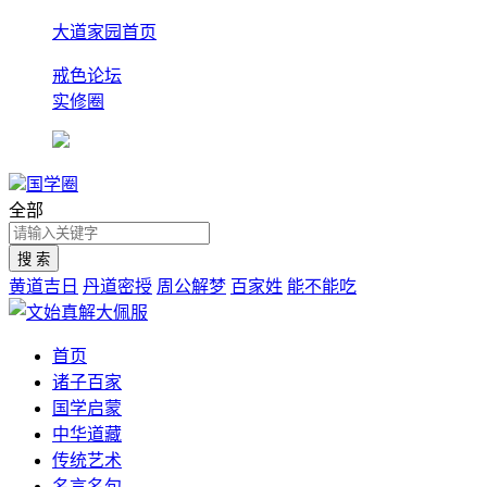
大道家园首页
戒色论坛
实修圈
国学圈
全部
黄道吉日
丹道密授
周公解梦
百家姓
能不能吃
首页
诸子百家
国学启蒙
中华道藏
传统艺术
名言名句