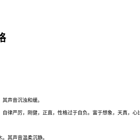
格
。其声音沉浊和缓。
，自律严厉，刚健，正直，性格过于自负。富于想象，天真，心
木。其声音温柔沉静。