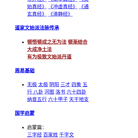
始真经》
《冲虚真经》
《通
玄真经》
《清静经》
道家文始派法脉传承
顿悟顿成之无为法
顿渐结合
大成净土法
有为极致文始派丹道
周易基础
无极
太极
阴阳
三才
四象
五
行
八卦
河图
洛书
六十四卦
纳音五行
六十甲子
天干地支
国学启蒙
启蒙篇：
三字经
百家姓
千字文