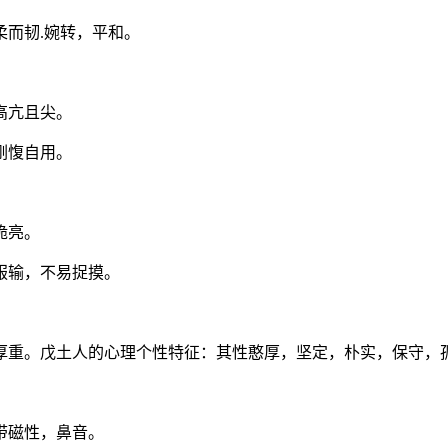
而韧.婉转，平和。
高亢且尖。
刚愎自用。
脆亮。
服输，不易捉摸。
厚重。戊土人的心理个性特征：其性憨厚，坚定，朴实，保守，
带磁性，鼻音。