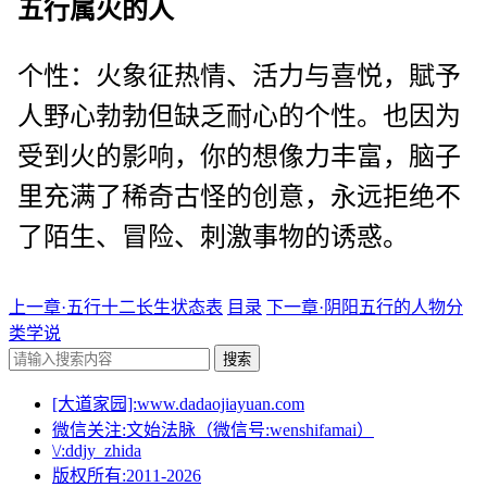
五行属火的人
个性：火象征热情、活力与喜悦，賦予
人野心勃勃但缺乏耐心的个性。也因为
受到火的影响，你的想像力丰富，脑子
里充满了稀奇古怪的创意，永远拒绝不
了陌生、冒险、刺激事物的诱惑。
上一章·五行十二长生状态表
目录
下一章·阴阳五行的人物分
类学说
搜索
[大道家园]:www.dadaojiayuan.com
微信关注:文始法脉（微信号:wenshifamai）
\/:ddjy_zhida
版权所有:2011-
2026