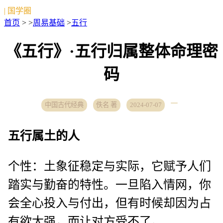
| 国学圈
首页
> >
周易基础
>
五行
《五行》·五行归属整体命理密
码
中国古代经典
佚名 著
2024-07-07
五行属土的人
个性：土象征稳定与实际，它赋予人们
踏实与勤奋的特性。一旦陷入情网，你
会全心投入与付出，但有时候却因为占
有欲太强，而让对方受不了。