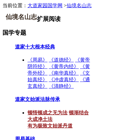
当前位置：
大道家园国学网
>
仙境名山志
仙境名山志
扩展阅读
国学专题
道家十大根本经典
《周易》
《道德经》
《黄帝
阴符经》
《黄帝内经》
《黄
帝外经》
《南华真经》
《文
始真经》
《冲虚真经》
《通
玄真经》
《清静经》
道家文始派法脉传承
顿悟顿成之无为法
顿渐结合
大成净土法
有为极致文始派丹道
周易基础