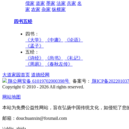
儒家
道家
墨家
法家
兵家
名
家
农家
杂家
纵横家
四书五经
四书：
《大学》
《中庸》
《论语》
《孟子》
五经：
《诗经》
《尚书》
《礼记》
《周易》
《春秋左传》
大道家园首页
道德经网
陕公网安备 61019702000398号
备案号：
陕ICP备20220103
Copyright © 2010 -
2026 All rights reserved.
网站地图
本站为免费公益性网站，旨在弘扬中国传统文化，如侵犯了您
邮箱：douchuanxin@foxmail.com
\/:ddjy_zhida