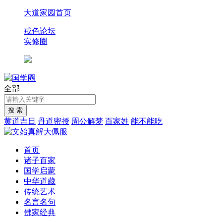
大道家园首页
戒色论坛
实修圈
国学圈
全部
黄道吉日
丹道密授
周公解梦
百家姓
能不能吃
首页
诸子百家
国学启蒙
中华道藏
传统艺术
名言名句
佛家经典