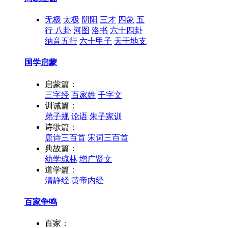
无极
太极
阴阳
三才
四象
五
行
八卦
河图
洛书
六十四卦
纳音五行
六十甲子
天干地支
国学启蒙
启蒙篇：
三字经
百家姓
千字文
训诫篇：
弟子规
论语
朱子家训
诗歌篇：
唐诗三百首
宋词三百首
典故篇：
幼学琼林
增广贤文
道学篇：
清静经
黄帝内经
百家争鸣
百家：