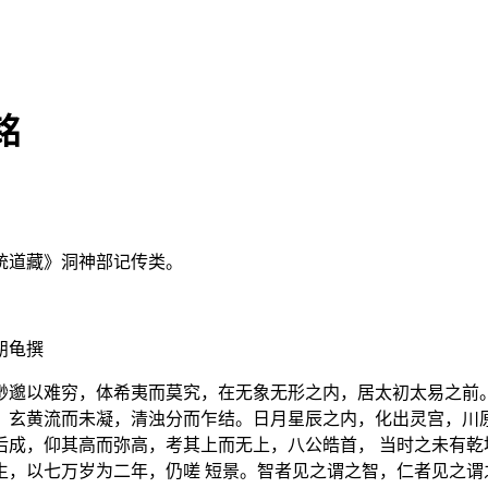
铭
统道藏》洞神部记传类。
朋龟撰
渺邈以难穷，体希夷而莫究，在无象无形之内，居太初太易之前。
。玄黄流而未凝，清浊分而乍结。日月星辰之内，化出灵宫，川原
后成，仰其高而弥高，考其上而无上，八公皓首， 当时之未有乾
生，以七万岁为二年，仍嗟 短景。智者见之谓之智，仁者见之谓