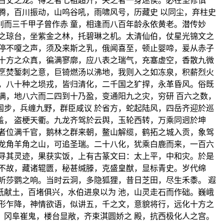
百丈之龙。得之者七祖超升，失之者一身迷俟。必在坚修慎
腾，百川振动，山呜谷吼，雨啸风号，历藏史 以同尘，弃柱史
而三千甲子曾作赤 童，相逢而八百年龄永依黄老。潜传妙
之琼台，坐紫金之林，托碧琳之机。太清仙伯，仗星光锦文之
停不嗄之声，须及来斯之乳，俄闻喜至，顿止婴啼，爰从赤子
十方之众真，徧满寥廓，应八表之瑞气，充塞虚空，香散九微
烹焚錾刺之意，巨锜燃汤以沸地，我则入之如冻泉，积薪烈火
，八十种之埙戎，皆归清化，二千国之犷捍，永革昏风。俗既
满，地八六而二四到十乃盈，变通阳九之灾，穷研 百六之数，
步，兵缠九野，群臣咸议 於省方，蛇起陆风，四岳齐迎於巡
， 盗梗天衢。九龙齐驾於云舆，玉轮西转，万乘同迥於坤
者位满千官，鹅林之群来朝，鳌山解缆，鹤拓之城入贡，象驾
龙角羊角之山，可追圣瑞。二十八化，犹乘白鹿而来，一百六
寻其灵迹，果获实饭，上有古篆文曰：太上平，中和灾。於是
不故，藏诸辊匮，秘甚缄滕，克盛皇猷，显标青史。岁代绵
听莎鹦之响。当时云洞，多隐狐狸，昔日芝田，尽生禾黍。 遐
献土，百堵俱兴，水伯进泉以为 池，山灵走石而作础。巍峨
形乍降，神情欲语，似讲五，千之文，意貌将行，远化十方之
冈阜崔鬼，楼台显敞，齐束淇圆娇之 殿，抗西极化人之宫。