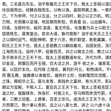
君。三名盘古先生。洎乎庖羲氏之王天下也，我太上圣祖以道
坟自我而出，经籍自我而生。以畋以渔，盖取明离之象，一索
己，下为帝师，付之以五运，分之以四时，助之以正万机，明
万物，天雨粟以呈瑞，地芸稼而彰稔，农食嘉 谷，山出器车
问道。当是时也，榆冈 凌虐，蚩尤作乱，化鱼鳌为兵士以助
屈轶既生，莫荚复出，若非大道，孰可致斯？洎乎金天氏之王
之以顺时迎气，昭配神明，里于六宗，秩於群望，乾乾翼翼，
阳氏之王天下也，我太上圣祖教之以解纷塞兑，治国安民，涤
江海而东注。追呼六甲，役御百灵，训之以微言之经，教之以
及乎高辛氏之王天下也，我太上圣祖敷道布化，济代为师，谭
印金泥，照寰区而开玉镜，饮大活之井，游不 夜之乡，墦青
道，以匡於玄化，应丹陵 之瑞名，冀列於丹丘，和煦清风，
而 敷五教，披鹿裘以食蛎饥，端拱於土阶，挂鹤氅而饮流霞，
之珠，赐昭华之玉。眉与发等，表践祚之嘉祥，寿与天齐，彰
卿云为宝殿，不假人工。夏后氏之王天下也，我太上圣祖克匡
洫之时，褴服缕衣，饰身於．衬冕之礼，导马颊而奔流竹箭，
者，三教之冠冕，上德者，百圣之宗元。成汤氏之王天下也，
方而罪己，数六事以责躬，话之以八素七真，讲之 以六虚十