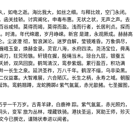
我久，如电之逝。海比我大，如丝之细。与释比效，空门永闭。
，函关挂轿。讨宾阐化，申毒布惠。无状之状，无声之声。去
百谷咸倾。莫得而竭，莫得而盈。浅而行者，长居利贞。探而
阜。时清。年代绵邈，岁月峥嵘。新宫 是建，永观厥成。赫赫高
。尘波澄 彻，智浪渊沦。迷罗自解，莹镜难昏。万象俱尽，
巍峨玉皇，焕赫金录。灵官八海，水府四渎。尧汤宝位，舜禹
毙刃，狂兕殓镞。轩镜在握，殷绳当木。琼台九层，银蚕五
夭娇，双凤回旋。鹤驾清汉，鸾参紫烟。累行盈百，积功满
井一长生之泉。延洪圣祚，万八千年。鹤涅不缁，乌非染黑。
二仪益塞。大智难展，六合陋仄。长生之柄，永寿之域。朝服
饰。鸾鹤翘蹲，龙蛇腾踯d 紫气氤氲，赤光歙赭。七圣握图，
乎一千万岁。古青羊肆，白鹿神 踪。紫气氤氲，赤光照灼，
头，变军 旅为丛林，埋藏铁骑。港扶圣运，冥助王师，殄灭
文今已撰讫，谨随状奉进以闻者。