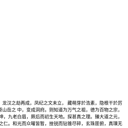
龙汉之劫再成，凤纪之文未立， 藏萌芽於浩素，隐根干於厉
山岳之 中，变成洞府。则知道为万气之祖，德为百物之宗，
坤，九老白眉，厥后而初生天地。探甚真之理。臻大道之元，
之仁。和光而众曜皆暂，挫锐而钻锥尽碎，玄珠匪俯，真璞无