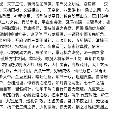
蚁，天丁三亿，转海岳如萍蓬。周尚父之功成，身居第一，汉
。天植国祯，文滋相业，一匡皇化，八秉洪 钧。函丈之问，布
重器，社稷令臣， 当勖位以星县，镇台阶而山立，蕴珪璋特
虚垂二八之名。兵部尚书、平章事裴澈，泽马表瑞，天骥呈才，雄
自报职瀛洲，登庸昭代，重持傅说之舟橄，再秉 皋陶之钧衡，
情则鲍谢推先，论昆仲 而八龙掀医，一谭经史而五鹿折角。
 密使，开府仪同三司田胤礼，四渎比位，五星炳灵，清掩玉
迥地纪，持枢而手正天文。宿察道门，絮素钦真教，信言不
孙，少君鹤驾之高，福滋灵叶，掌万机之密务，济一国之黎
荒於方寸之问。监军使、鳔漪大将军兼三川制h 置都伟刘景
右街威仪明道大师尹嗣 玄，大仙灵奋，高族茂叶，太上玄元
源情派，天叶芳阴，真诀千重，穷研咸达，仙经万卷，讽览无
於大帝。金蚕五斛，暗吐仙丝，琼节一双，遥迎真倡。自昔忠
户，台榭池塘，似云雾之结成，如丹青之写出。七十二之福
而自有，岂假纫针，仙车不驾而自行口曾无辙迹。九重天上，
，制定白驹，心藏要道之根，控乘赤鲤。况乎 代变时迁，於三
，九斑龙舆，巡礼弥 敬。太虚天馆，常开不夜之门，无极福
下，扬子云三清之钨，少到毫端，愧无黄。绢之才难纪紫烟之