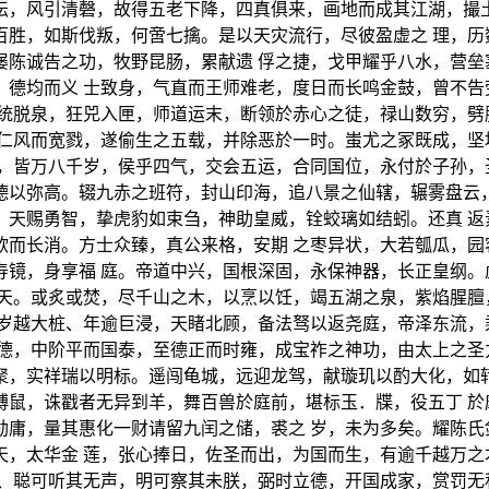
坛，风引清磬，故得五老下降，四真俱来，画地而成其江湖，撮土
百胜，如斯伐叛，何啻七擒。是以天灾流行，尽彼盈虚之 理，历
屡陈诚告之功，牧野昆肠，累献遗 俘之捷，戈甲耀乎八水，营垒
，德均而义 士致身，气直而王师难老，度日而长鸣金鼓，曾不告
修统脱泉，狂兕入匣，师道运末，断领於赤心之徒，禄山数穷，劈
布仁风而宽戮，遂偷生之五载，并除恶於一时。蚩尤之冢既成，坚
，皆万八千岁，侯乎四气，交会五运，合同国位，永付於子孙，
德以弥高。辍九赤之班符，封山印海，追八景之仙辖，辗雾盘云，
。天赐勇智，挚虎豹如束刍，神助皇威，铨蛟璃如结蚓。还真 返
欲而长消。方士众臻，真公来格，安期 之枣异状，大若瓠瓜，园
寿镜，身享福 庭。帝道中兴，国根深固，永保神器，长正皇纲。
插天。或炙或焚，尽千山之木，以烹以饪，竭五湖之泉，紫焰腥膻
。岁越大桩、年逾巨浸，天睹北顾，备法驽以返尧庭，帝泽东流，
德，中阶平而国泰，至德正而时雍，成宝祚之神功，由太上之圣
聚，实祥瑞以明标。遥闯龟城，远迎龙驾，献璇玑以酌大化，如转
缚鼠，诛戳者无异到羊，舞百兽於庭前，堪标玉．牒，役五丁 於
勋庸，量其惠化一财请留九闰之储，裘之 岁，未为多矣。耀陈氏
天，太华金 莲，张心捧日，佐圣而出，为国而生，有逾千越万之
逃、聪可听其无声，明可察其未朕，弼时立德，开国成家，赏罚无