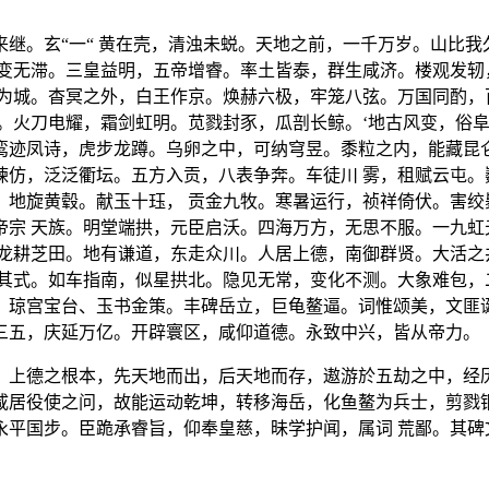
继。玄“一“ 黄在壳，清浊未蜕。天地之前，一千万岁。山比
应变无滞。三皇益明，五帝增睿。率土皆泰，群生咸济。楼观发轫
金为城。杳冥之外，白王作京。焕赫六极，牢笼八弦。万国同酌，
。火刀电耀，霜剑虹明。苋戮封豕，瓜剖长鲸。‘地古风变，俗
鸾迹凤诗，虎步龙蹲。乌卵之中，可纳穹昱。黍粒之内，能藏昆仑
谏仿，泛泛衢坛。五方入贡，八表争奔。车徒川 雾，租赋云屯。
，地旋黄毂。献玉十珏， 贡金九牧。寒暑运行，祯祥倚伏。害绞
帝宗 天族。明堂端拱，元臣启沃。四海万方，无思不服。一九虹
，龙耕芝田。地有谦道，东走众川。人居上德，南御群贤。大活之
修其式。如车指南，似星拱北。隐见无常，变化不测。大象难包，
。琼宫宝台、玉书金策。丰碑岳立，巨龟鳌逼。词惟颂美，文匪诞
三五，庆延万亿。开辟寰区，咸仰道德。永致中兴，皆从帝力。
，上德之根本，先天地而出，后天地而存，遨游於五劫之中，经历
咸居役使之问，故能运动乾坤，转移海岳，化鱼鳌为兵士，剪戮铜
永平国步。臣跪承睿旨，仰奉皇慈，昧学护闻，属词 荒鄙。其碑