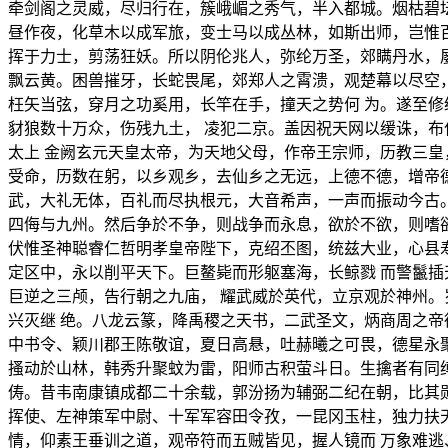
牵剑阁之灵威，尽归行在，簇峨嵋之秀气，半入都城。烟枯碧
昼作夜，化草木以成军旅，变士马以成丛林，如斯出师，岂惟
挥于力士，剪荡狂妖。所以阴伦兆人，弥纶万圣，郊瞒丹水，
飘云黄。困兽摧牙，长蛇畏尾，郊郑人之霄溃，观楚幕以尽空
枉矢当弦，穿月之功奚用，长竿在手，撞天之势何 为。遂至
豺狼数十万众，伤残九土， 凌犯二京。盖因祝天网以缓诛，
太上 金阙玄元天皇太帝，为天地父母，作帝王宗师，历教三皇
受命，历数在躬，以乡观乡，去仙乡之无远，上德不德，增帝
武，大礼无体，百礼而尽执根元，大音希声，一声而振动今古
四侮与九州。然后争於不争，则战争而永息，欲於不欲，则嗜
伏惟圣神聪睿仁哲明孝皇帝陛下，克绍丕图，统兹大业，心县
定区中，永以削平天下。巨鳌毙而形躯塞海，长鲸戮 而警鬣
巨逆之三颅，告行朝之九庙， 耀武威於英代，立京观於神州
兴灭继 绝。八龙云篆，降禹稷之天书，二武圣文，炳商周之帝
中书令、颖川郡王陈敬谊，夏日高悬，吐赫曦之可畏，德星永
搔动於山林，韩秀升聚蚊为雷，阳师古积萤斗日。生擒者有同
俦。昔韦南康镇成都二十余载，郭汾扬为辅弼二纪在朝，比其
挥使、左神策军中尉、十军军容田令孜，一昆冈玉柱，独力扶
情，仰素王垂训之道，观帝符而五贼皆见，握人镜而 万象难