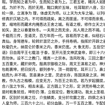
瑕。学而知之者为中，生而知之者为上。三君五老，睹兆人如
成。为於不为，而於无用，黜口爽於五味， 杜耳聪於八音，
纶一揆，立清净为 理，体虚无为师。以上天为大车之输，以列
修真於仄陋之内，不可得而疏矣，离之而匪遥，不可得而亲焉
室，缩地形而藏术内掩悉达王舍之城。有道之根，修作立天之
如矢，激之以春夏秋冬。一夫用之而无余，兆人用之而不竭。
千载而三传，圣道灵，百万年而一代。容易而学之者，似纽石
真仙。身驾德车，轮转於混茫之外，手持寿柄，指挥於开辟之
秋毫仍大，纳昆仑於黍米之内，黍米仍宽。大 象无形，五岳
语》日自周平王七载洎 于泰，至开元圣文神武皇帝，即三十
而勿休。设不二之教门，稽真一之宗本。浩风吹海，三回之重
五百重天，藏於卵壳。殷高宗御极之际，周文王演易之初，神
包乾裹坤，把日捉月，额列参午，顶－荷圆穹，耳开三门，鼻
枯而九·井不竭。苦县濑乡之里，灵迹长存，陈国涡泉之滨，
教，作九古之楷模，应变无方，为百王之轨范。若乃岁起摄提
合八弦之乍坼，相去未遥。正方圆上下之形，定 洪荒朴略之
是时乾象犹低，坤形仍 薄，立极定位，敷化建功。我太上圣
群，区别於兑离之位，介虫鳞类，支分於坎震之宫，四俱之水
人皇为师，三百六十之川，初分血脉，万一千五百之策，乍配