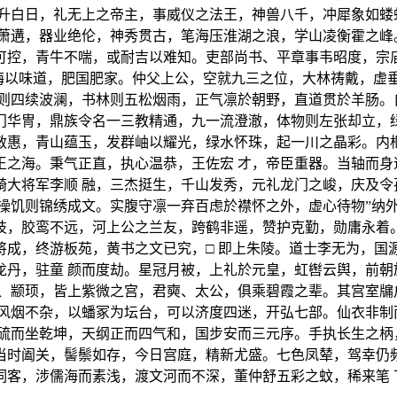
如升白日，礼无上之帝主，事威仪之法王，神兽八千，冲犀象如蝼
萧遘，器业绝伦，神秀贯古，笔海压淮湖之浪，学山凌衡霍之峰
可控，青牛不喘，或耐吉以难知。吏部尚书、平章事韦昭度，宗庙
盐梅以味道，肥国肥家。仲父上公，空就九三之位，大林祷戴，
则四续波澜，书林则五松烟雨，正气凛於朝野，直道贯於羊肠。
门华冑，鼎族令名一三教精通，九一流澄澈，体物则左张却立，绿
敏惠，青山蕴玉，发群岫以耀光，绿水怀珠，起一川之晶彩。内枢
王之海。秉气正直，执心温恭，王佐宏 才，帝臣重器。当轴而身
骑大将军李顺 融，三杰挺生，千山发秀，元礼龙门之峻，庆及令
操饥则锦绣成文。实腹守凛一弃百虑於襟怀之外，虚心待物”纳外
枝，胶鸾不远，河上公之兰友，跨鹤非遥，赞护克勤，勋庸永着。
将成，终游板苑，黄书之文已究，□ 即上朱陵。道士李无为，国
龙丹，驻童 颜而度劫。星冠月被，上礼於元皇，虹辔云舆，前朝
皞、颛顼，皆上紫微之宫，君奭、太公，俱乘碧霞之辈。其宫室牖
之风烟不杂，以蟠冢为坛台，可以济度四迷，开弘七部。仙衣非制
硫而坐乾坤，天纲正而四气和，国步安而三元序。手执长生之柄
当时阖关，髻鬃如存，今日宫庭，精新尤盛。七色凤辇，驾幸仍频
词客，涉儒海而素浅，渡文河而不深，董仲舒五彩之蚊，稀来笔 