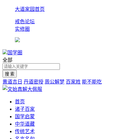
大道家园首页
戒色论坛
实修圈
国学圈
全部
黄道吉日
丹道密授
周公解梦
百家姓
能不能吃
首页
诸子百家
国学启蒙
中华道藏
传统艺术
名言名句