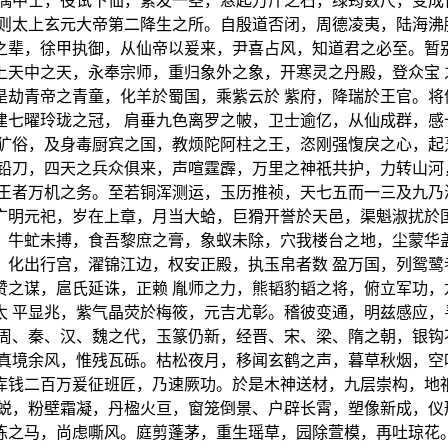
驱偶中士，役试下仙，素发一茎，悬起万斤之石，绿筠数尺，变成
则太上玄元大帝第二降生之所。自殷道否闭，周德凌夷，陆海沸
之辈，徐甲执御，从仙帝以爰来，尹喜占风，知道君之必至。暂别
上天中之天，永奉宗师，重归象外之象，开寒灵之丹殿，登众宝 
是劫青帝之青童，化羊於蜀国，乘紫云於 紫府，降瑞於王官。将
建七曜玲珑之冠， 肩垂九色离罗之帔，卫士逾亿，从仙成群，感
移犷俗，及身毒厨宾之国，教烦陀阿柱之王，恣刚强愎戾之心，起
若铅刀，四天之兵众俱来，声喧霆霹，万里之神祇共护，力转山河
王者万机之务。至若铜浑测运，玉历推祯，天七五而一三及九乃
广明元祀，岁在上章，月当大蛤，巨猾开誉於天邑，渠魁淑扰於国
，牛虻未搏，食吾黎庶之膏，象蚁未除，穴我楼台之地，尘蒙华盖
，化出行宫，濯锦江边，权安正殿，执玉帛者数 盈万国，列鸳鹭
赞之谋，扈氏延诛，正赖 胤师之力，熊韬豹韬之将，俯立军功，
太 平显兆，紫气晶荧於梅筱，元吉尤彰。稽彼变通，明兹感应，
历周、秦、汉、魏之代，玉篆仍新，经晋、宋、梁、隋之朝，银钩
真境余风，惟残瓦砾。枯松夜月，移闻玄鹤之声，暮草秋烟，空
库钱二百万爰征班匠，乃速厥功。於是木神送材，九层崇构，地祇
虹蜕，粉壁霜凝，丹楹火亘，窗笼倒景、户辟长霄，塑像新成，仪
练之马，尚虑嘶风。庭剪蓬茅，重生瑶草，园除萱模，再吐琼花。