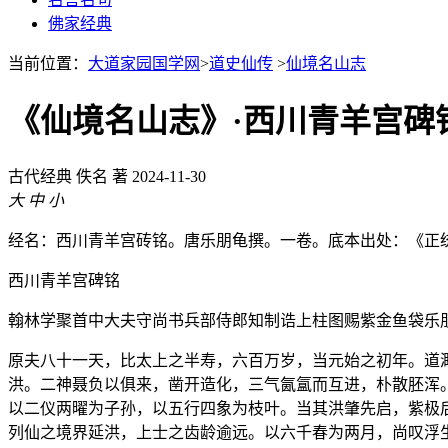
佛家经典
当前位置：
大道家园国学网
>
道史仙传
>
仙境名山志
《仙境名山志》·西川青羊宫碑
古代经典
佚名 著
2024-11-30
大
中
小
经名：西川青羊宫砖铭。唐乐朋龟撰。一卷。底本出处：《正
西川青羊宫碑铭
翰林学聚首中大夫守尚书兵部侍郎知制诰上柱图赐紫金鱼袋乐
原夫八十一天，比太上之半寿，六百万岁，当元始之初年。道
洪。二神聂负以俱来，凿开造化，三气氤氲而互进，朴散胚浑
以二仪两曜为子孙，以五行四象为枝叶。当其洪肇先启，紫极
列仙之境界延洪，上士之齿龄逾远。以六千春为两月，尚叹浮