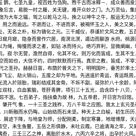
酝 鹦，七圣九皇，视百姓为刍狗。煦千古而冰释－．成众善而泉
忘象忘言，易脱一时之屦，关无键，难开众妙之门。九万灵仙，集
宿为大车之辐，驾之以乾马之马，挽之以坤牛之牛，般运无为之
，用之而逾远。不退而让，不进而求，被褐怀玉之人，美之又美，
址，无名之朴，标为镇化之元。三千威仪，恭谨於文风之教，五百
日窟月窟，隐身而曾作穴居，南溟北溟，遁边而聊游 水府。桃源
以为绳，侮慢而求之者，如钻 冰而待火。绝巧弃利，显微阐幽，
前。寂 尔无营，澹然自得，化其不化，则万化而皆成，生其不生
空空而如也，大信不约，四时默默而行焉。真宗之教，皆成，不宰
六代之圣孙。赫赫日苗，布荫於普天之下，明明国叶，垂芳於率土
作飞尘、劫火销山，五度之却为平地。先逍遥於青运，青运既周，
光流入於琼胎，瑞彩结成其金骨。不坼不副，诞弥於八十余龄，降
立双柱，白血紫脑，苍肝青脾，项引三十五光，齿含四十 八贝，
神踪不泯。七百弟子，指扶桑为故 林，九五帝君，开日宫为旧馆
，肇开气 象，一十三圣之践祚，万八千年之应图。我太上玄元圣
状，川新融而水仍晦，山始结而石未坚。种天上之白榆，初生历历
祖，屑迹下降，与地皇为师，分配刚柔，制定寒暑，地增博厚，天
皆空，未生鱼鳌，五岳之形俱静，未吐云霞。已逾清海之年，又离
偶奇，三壬三乙之神，离胎於水木，六丙六辛之将，出孕於火风。