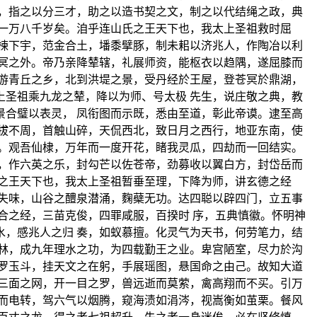
，指之以分三才，助之以造书契之文，制之以代结绳之政，典
一万八千岁矣。洎乎连山氏之王天下也，我太上圣祖救时屈
楝下宇，范金合土，墦黍擘豚，制未耜以济兆人，作陶冶以利
冥之外。帝乃亲降辇辖，礼展师资，能枢衣以趋隅，遂屈膝而
游青丘之乡，北到洪堤之景，受丹经於王屋，登苍冥於鼎湖，
圣祖乘九龙之辇，降以为师、号太极 先生，说庄敬之典，教
合璧以表灵， 凤衔图而示既，悉由至道，彰此帝谟。逮至高
拔不周，首触山碎，天侃西北，致日月之西行，地亚东南，使
。观吾仙棣，万年而一度开花，睹我灵瓜，四劫而一回结实。
，作六英之乐，封勾芒以佐苍帝，劲募收以翼白方，封岱岳而
之王天下也，我太上圣祖暂垂至理，下降为师，讲玄德之经
失味，山谷之醴泉潜涌，麴蘗无功。达四聪以辟四门，立五事
合之经，三苗克俊，四罪咸服，百揆时 序，五典慎徽。怀明神
，感兆人之归 奏，如蚁慕擅。化灵气为天书，何劳笔力，结
林，成九年理水之功，为四载勤王之业。卑宫陋室，尽力於沟
罗玉斗，挂天文之在躬，手展瑶图，悬国命之由己。故知大道
三面之网，开一目之罗，兽远逝而莫萦，禽高翔而不买。引万
而电转，驾六气以烟腾，窥海渍如涓涔，视嵩衡如茧栗。餐风