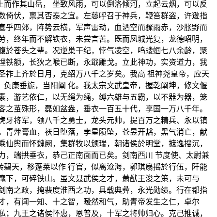
而作其山岳， 坐致风雨，可以倒洛倾河，立起云烟，可以反
数倚伏，禀其否泰之宜。左慈呼召于神兵，鞭笞群盗，许逊指
塞乎四郊，阵势云横，军声雷动，血洒空而骤雨赤，沙胀野而
劳，终年而不解铁衣，未尝言苦。既而凤城光复，龙德昭明，
腹於苍头之辈。况逆巢干纪，悖气凌空，呜蝼蝈七八余龄，聚
埋铁额，长狄之喉已断，永戢雕戈。立此神功，实资道力，我
圣祚上齐於日月，克绍万八千之岁矣。我高 祖神尧皇帝，应天
负康垂旎，当阳阐 化。我太宗文武皇帝，握乾阐坤，修文偃
素，游艺依仁，以无绳为绳，缚六雄与五霸，以不器为器，笼
客之茧殊形，磊如盆盎，垂衣一百五十代，享国一万八千年。
虎牙将军，领八千之勇士，龙头元帅，提百万之精兵、永以镇
，青萍膏血，祆日堕落，孛星陨坠，苍昱开豁，黑气消亡，献
乘仙舆而怀魏阙，集群牧以颁瑞，朝诸侯於明堂，摭逸搜沉，
力，端拱垂衣，恭己正南面而已矣。剑南西川 节度使、太尉兼
碧天，移蓬莱以作 行官，似离沧海，郭琪扇摇於行伍，阡能
麾下，可碎铁山。虽文聂武侯之才，萧猷王浚之策，未可与
剑南之政，掩裴度淮西之功，具载典彝，永光勋绩。行在都指
才，有闻一知、十之智，暧然和气，助青帝发生之仁，卓尔
私；九王之诸侯怀惠，恩普及，十军之将帅归心。克己推诚，