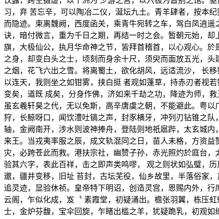
饮露，跨空摄虚，以十洲为 少游之宫，以六极为暂别之馆。
习，弃 苦忘辛，可以陶冶二仪，涎坛九土。青羊肆者，按本纪
而隐迹。束离魏阙，西度函关，乘青牛宛转之车，驾白凤逍遥
诀，暗付微言，重为千日之期，再结一时之会。暂朝元始，却
旗，大极仙公，执月华命神之节，皆拜首稽首，以心观心。於
之身，却变白头之士，顷刻而身余十尺，须臾而面放五光，头
之烟，花飞六出之雪。将离蜀土，欲化胡风，远适流沙， 长
以连天，我则坐之如钳雾，挟白挺 者观如蓬草，持赤刃者视
变矣，道既 成矣，分身作佛，济如来千劫之功，降迹为师，救
虽玄羲轩昊之代，无以免斯，高辛唐虞之朝，不能避此。粤以
狩，长鲸呀口，闻饮澧吐镐之声，封豕横牙，冲列刃钻锥之队
轴，金阙南开，涉水则波神捧舟，登陆则地祇扈跸，太玄城内
来王。当戎夷率服之辰，成文轨混同之日，苗人未格，方资益
灾，必跨苍此而救。港扶宗社，幽赞子孙，赤光照灼於庭台，
验其六字，表此百祥，击之即声类鸣嘐， 观之则状如弘璧，
邈，疆井变移，旧址 苔封，古坛芜役，仙乡故里，半落俗家，
追灵迹，显验休祯。皇帝特下明诏，创造灵宫，恩赐内外，行
云阁，乍似化成，岌〝 素霞堂，初疑涌出。檐张羽翼，栋压
士，金炉芬馥，宝伞回旋，乍睹出槛之羊，犹疑跪乳，初观如