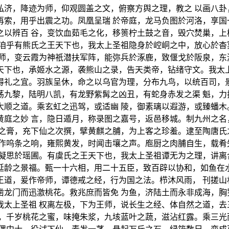
弘济，降迹为师，仰观圆盖之文，俯察方舆之理，教之 以画八卦
再索，用乎出震之功。凤凰呈瑞 於帝庭，龙马负图於河洛，享国
之以辨百 谷，变饮血茹毛之化，移篑柠土鼓之音，毁穴焚巢，上
。洎乎有熊氏之王天下也，我太上圣祖隐身於崆峒之中，放心於杳
王师，变云霞为神祇潜扶军阵，能弥兵於涿鹿，致偃戈於阪泉，东
天下也，承姬水之源，袭熊山之录，告天类帝，钻绪守文。我太上
得礼之宜。羽族呈休，命之以乌官为理，分布九鸟，以统百司，景
荡九黎，陆明八凯，有龙野紫髯之凶丑，有蛇身赤发之渠 魁，力
大顺之道。乘玄虹之迅驾，或适幽 陵，御素璃以遐游，或臻蟠木
黄庭之妙 言，隐日遁月，称录图之嘉号，返邑移城。制九州之名
鸾之膏，充下仙之次撰，擘黄麒之脯，为上客之珍羞。逮至陶唐氏
不作呜条之响，雍熙黄发，时闻击壤之声。庖厨之肉脯自生，载肴
凝思於瑶圃。有虞氏之王天下也，我太上圣祖谭无为之理，讲离
延龄之景福。甄一十六相，用二十五臣，致百辟以协和，如鱼在水
王道，爰作帝师，谭德戒之经，行为国之法。栉沐风雨， 刊搓山
凿龙门而迅激桃花。救兆庶而皆免 为鱼，济陆土而永非成海，胸
我太上圣祖 权离左极，下为王师，说长生之经、体自然之道，去
诀，千岁桃花之蜜，味掩朱浆，九垓蓝叶之蔬，滋沾红露。乘三光