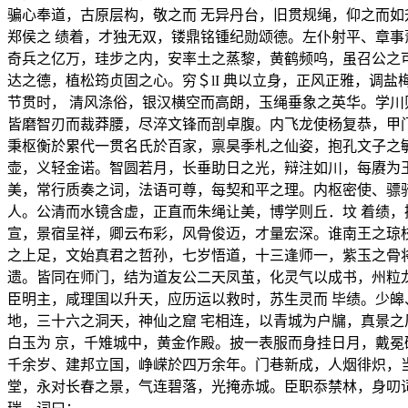
骗心奉道，古原层构，敬之而 无异丹台，旧贯规绳，仰之而
郑侯之 绩着，才独无双，镂鼎铭锺纪勋颂德。左仆射平、章事
奇兵之亿万，珪步之内，安率土之蒸黎，黄鹤频呜，虽召公之
达之德，植松筠贞固之心。穷＄lI 典以立身，正风正雅，调
节贯时， 清风涤俗，银汉横空而高朗，玉绳垂象之英华。学川
皆磨智刃而裁莽腰，尽淬文锋而剖卓腹。内飞龙使杨复恭，甲
秉枢衡於累代一贯名氏於百家，禀昊季札之仙姿，抱孔文子之
壶，义轻金诺。智圆若月，长垂助日之光，辩注如川，每赓为
美，常行质奏之词，法语可尊，每契和平之理。内枢密使、骠
人。公清而水镜含虚，正直而朱绳让美，博学则丘．坟 着绩，
宣，景宿呈祥，卿云布彩，风骨俊迈，才量宏深。谁南王之琼
之上足，文始真君之哲孙，七岁悟道，十三逢师一，紫玉之骨
遗。皆同在师门，结为道友公二天凤茧，化灵气以成书，州粒
臣明主，咸理国以升天，应历运以救时，苏生灵而 毕绩。少
地，三十六之洞天，神仙之窟 宅相连，以青城为户牖，真景
白玉为 京，千雉城中，黄金作殿。披一表服而身挂日月，戴冕
千余岁、建邦立国，峥嵘於四万余年。门巷新成，人烟徘炽，
堂，永对长春之景，气连碧落，光掩赤城。臣职忝禁林，身叨