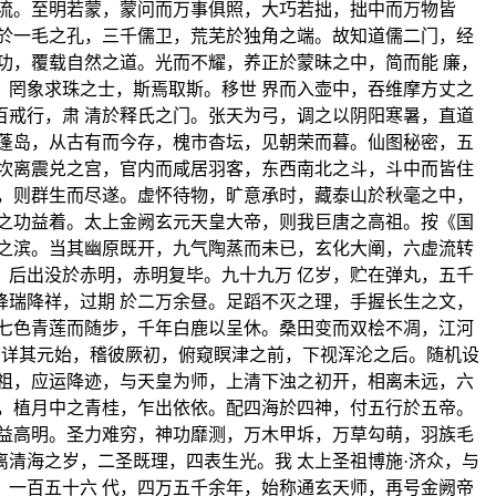
流。至明若蒙，蒙问而万事俱照，大巧若拙，拙中而万物皆
於一毛之孔，三千儒卫，荒芜於独角之端。故知道儒二门，经
功，覆载自然之道。光而不耀，养正於蒙昧之中，简而能 廉，
罔象求珠之士，斯焉取斯。移世 界而入壶中，吞维摩方丈之
戒行，肃 清於释氏之门。张天为弓，调之以阴阳寒暑，直道
蓬岛，从古有而今存，槐市杳坛，见朝荣而暮。仙图秘密，五
坎离震兑之宫，官内而咸居羽客，东西南北之斗，斗中而皆住
，则群生而尽遂。虚怀待物，旷意承时，藏泰山於秋毫之中，
之功益着。太上金阙玄元天皇大帝，则我巨唐之高祖。按《国
之滨。当其幽原既开，九气陶蒸而未已，玄化大阐，六虚流转
后出没於赤明，赤明复毕。九十九万 亿岁，贮在弹丸，五千
瑞降祥，过期 於二万余昼。足蹈不灭之理，手握长生之文，
七色青莲而随步，千年白鹿以呈休。桑田变而双桧不凋，江河
。详其元始，稽彼厥初，俯窥瞑津之前，下视浑沦之后。随机设
祖，应运降迹，与天皇为师，上清下浊之初开，相离未远，六
，植月中之青桂，乍出依依。配四海於四神，付五行於五帝。
益高明。圣力难穷，神功靡测，万木甲坼，万草勾萌，羽族毛
清海之岁，二圣既理，四表生光。我 太上圣祖博施·济众，与
一百五十六 代，四万五千余年，始称通玄天师，再号金阙帝