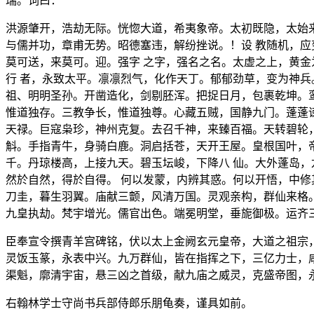
瑞。词曰：
洪源肇开，浩劫无际。恍惚大道，希夷象帝。太初既隐，太始来
与儒并功，章甫无势。昭德塞违，解纷挫说。！设 教随机，
莫可送，来莫可。迎。强字 之字，强名之名。太虚之上，黄
行 者，永致太平。凛凛烈气，化作天丁。郁郁劲草，变为神兵
祖、明明圣孙。开凿造化，剑剔胚浑。把捉日月，包裹乾坤。
惟道独存。三教争长，惟道独尊。心藏五贼，国静九门。蓬蓬
天禄。巨寇枭珍，神州克复。去召千神，来臻百福。天转碧轮
斛。手指青牛，身骑白鹿。洞启括苍，天开王屋。皇根国叶，
千。丹琼楼高，上接九天。碧玉坛峻，下降八 仙。大外蓬岛
然於自然，得於自得。 何以发蒙，内辨其惑。何以开悟，中
刀圭，暮生羽翼。庙献三颤，风清万国。灵观亲构，群仙来格
九皇执劫。梵宇增光。儒官出色。端冕明堂，垂旎御极。运齐
臣奉宣令撰青羊宫碑铭，伏以太上金阙玄元皇帝，大道之祖宗
灵饭玉篆，永表中兴。九万群仙，皆在指挥之下，三亿力士，
渠魁，廓清宇宙，悬三凶之首级，献九庙之威灵，克盛帝图，
右翰林学士守尚书兵部侍郎乐朋龟奏，谨具如前。