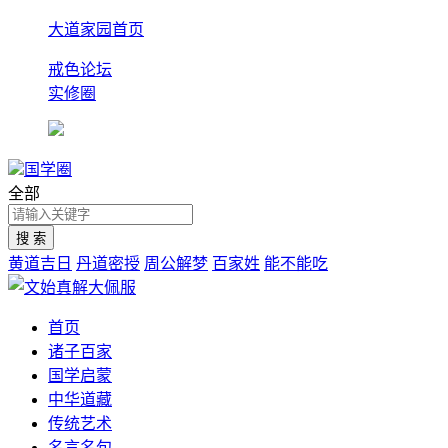
大道家园首页
戒色论坛
实修圈
国学圈
全部
黄道吉日
丹道密授
周公解梦
百家姓
能不能吃
首页
诸子百家
国学启蒙
中华道藏
传统艺术
名言名句