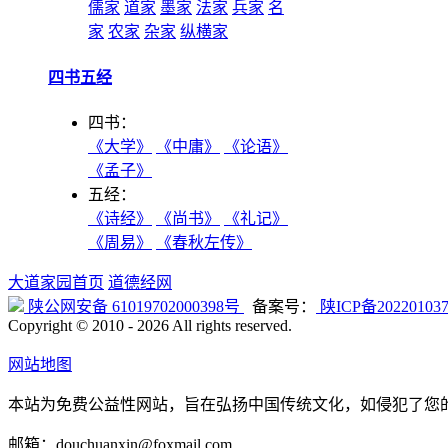
儒家
道家
墨家
法家
兵家
名
家
农家
杂家
纵横家
四书五经
四书：
《大学》
《中庸》
《论语》
《孟子》
五经：
《诗经》
《尚书》
《礼记》
《周易》
《春秋左传》
大道家园首页
道德经网
陕公网安备 61019702000398号
备案号：
陕ICP备20220103
Copyright © 2010 -
2026 All rights reserved.
网站地图
本站为免费公益性网站，旨在弘扬中国传统文化，如侵犯了您
邮箱：douchuanxin@foxmail.com