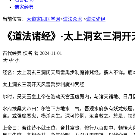
佛家经典
当前位置：
大道家园国学网
>
道法众术
>
道法诸经
《道法诸经》·太上洞玄三洞开
古代经典
佚名 著
2024-11-01
大
中
小
经名：太上洞玄三洞闭天风雷禹步制魔神咒经。撰人不详。底
太上洞玄三洞开天风雷禹步制魔神咒经
尔时，昊天玉皇上帝在浩劫天宫玉虚殿内，与诸天诸地、日月
水府扶桑大帝曰：尔管下方地水二气，吾观水府多有妖龙蛟蜃
食。或强魔恶鬼，横杀众生。深可怜悯，汝当救之。於是，扶
上帝曰：吾往昔不就王位，舍其富贵，修行八百劫中，顿悟大