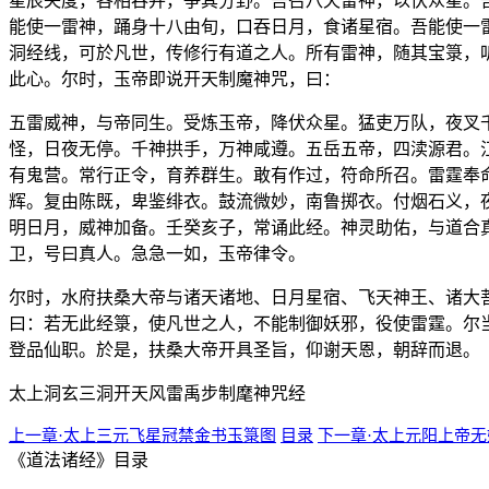
星辰失度，各相吞并，争其分野。吾召八天雷神，以伏众星。
能使一雷神，踊身十八由旬，口吞日月，食诸星宿。吾能使一
洞经线，可於凡世，传修行有道之人。所有雷神，随其宝箓，
此心。尔时，玉帝即说开天制魔神咒，曰：
五雷威神，与帝同生。受炼玉帝，降伏众星。猛吏万队，夜叉
怪，日夜无停。千神拱手，万神咸遵。五岳五帝，四渎源君。
有鬼营。常行正令，育养群生。敢有作过，符命所召。雷霆奉
辉。复由陈既，卑鉴绯衣。鼓流微妙，南鲁掷衣。付烟石义，
明日月，威神加备。壬癸亥子，常诵此经。神灵助佑，与道合
卫，号曰真人。急急一如，玉帝律令。
尔时，水府扶桑大帝与诸天诸地、日月星宿、飞天神王、诸大
曰：若无此经箓，使凡世之人，不能制御妖邪，役使雷霆。尔
登品仙职。於是，扶桑大帝开具圣旨，仰谢天恩，朝辞而退。
太上洞玄三洞开天风雷禹步制麾神咒经
上一章·太上三元飞星冠禁金书玉箓图
目录
下一章·太上元阳上帝
《道法诸经》目录