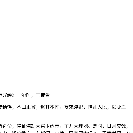
神咒经》。尔时，玉帝告
成精怪，不归正教，逐其本性，妄求淫祀，怪乱人民，以要血
始符命，得证浩劫天宫玉虚帝，主开天理地。是时，日月交蚀，