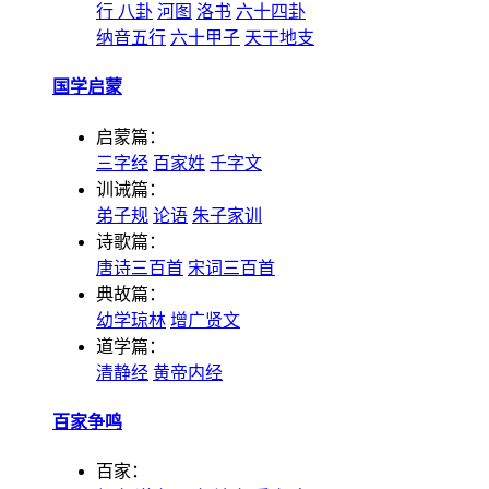
行
八卦
河图
洛书
六十四卦
纳音五行
六十甲子
天干地支
国学启蒙
启蒙篇：
三字经
百家姓
千字文
训诫篇：
弟子规
论语
朱子家训
诗歌篇：
唐诗三百首
宋词三百首
典故篇：
幼学琼林
增广贤文
道学篇：
清静经
黄帝内经
百家争鸣
百家：