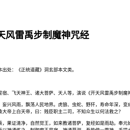
天风雷禹步制魔神咒经
本出处：《正统道藏》洞玄部本文类。
星宿、飞天神王、诸大菩萨、天人等，演说《开天风雷禹步制魔
，妄兴风雨，飘荡人民地界。虎狼、虫蛇、野犴，寿命年深，变
桑大帝上白天帝，曰：贱臣职主二司，不知众生以何法救之？
乘，果证清净，自然觉王，如来教诸菩萨，复经如是雨劫。奉元