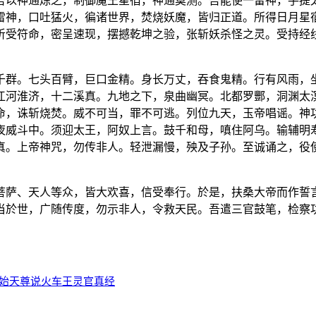
吾以神通炼之，制御魔王星宿，神通莫测。吾能使一雷神，手提
雷神，口吐猛火，徧诸世界，焚烧妖魔，皆归正道。所得日月星
听受符命，密呈速现，摆撼乾坤之验，张斩妖杀怪之灵。受持经
千群。七头百臂，巨口金精。身长万丈，吞食鬼精。行有风雨，
江河淮济，十二溪真。九地之下，泉曲幽冥。北都罗酆，洞渊太
命，诛斩烧焚。威不可当，罪不可逃。列位九天，玉帝唱谣。神
夜威斗中。须迎太王，阿奴上言。鼓千和母，嗔住阿乌。输辅明
真。上帝神咒，勿传非人。轻泄漏慢，殃及子孙。至诚诵之，役
菩萨、天人等众，皆大欢喜，信受奉行。於是，扶桑大帝而作誓
当於世，广随传度，勿示非人，令救天民。吾遣三官鼓笔，检察
无始天尊说火车王灵官真经