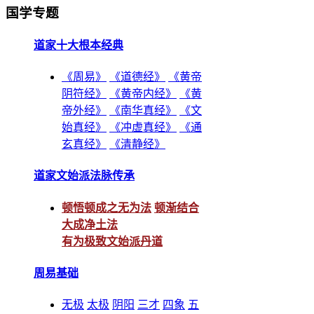
国学专题
道家十大根本经典
《周易》
《道德经》
《黄帝
阴符经》
《黄帝内经》
《黄
帝外经》
《南华真经》
《文
始真经》
《冲虚真经》
《通
玄真经》
《清静经》
道家文始派法脉传承
顿悟顿成之无为法
顿渐结合
大成净土法
有为极致文始派丹道
周易基础
无极
太极
阴阳
三才
四象
五