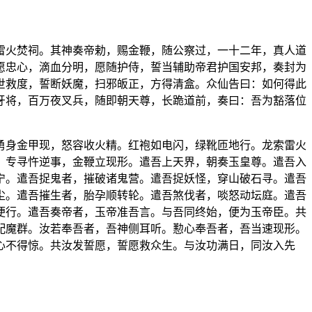
雷火焚祠。其神奏帝勅，赐金鞭，随公察过，一十二年，真人道
愿忠心，滴血分明，愿随护侍，誓当辅助帝君护国安邦，奏封为
世救度，誓断妖魔，扫邪皈正，方得清盒。众仙告曰：如何得此
牙将，百万夜叉兵，随即朝天尊，长跪道前，奏曰：吾为豁落位
勇身金甲现，怒容收火精。红袍如电闪，绿靴匝地行。龙索雷火
。专寻忤逆事，金鞭立现形。遣吾上天界，朝奏玉皇尊。遣吾入
宁。遣吾捉鬼者，摧破诸鬼营。遣吾捉妖怪，穿山破石寻。遣吾
尘。遣吾摧生者，胎孕顺转轮。遣吾煞伐者，啖怒动坛庭。遣吾
便行。遣吾奏帝者，玉帝准吾言。与吾同终始，便为玉帝臣。共
配魔群。汝若奉吾者，吾神侧耳听。懃心奉吾者，吾当速现形。
心不得惊。共汝发誓愿，誓愿救众生。与汝功满日，同汝入先