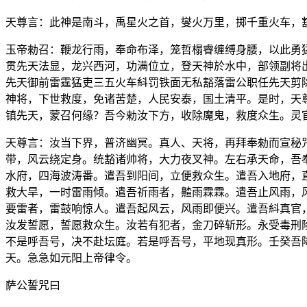
天尊言：此神是南斗，禹星火之首，燮火万里，掷千重火车，
玉帝勑召：鞭龙行雨，奉命布泽，笼哲榻睿缠缚身腰，以此勇
贯先天法显，龙兴西河，功满位立，登天神於水中，部领副将
先天御前雷霆猛吏三五火车紏罚铁面无私豁落雷公职任先天剪
神将，下世救度，免诸苦楚，人民安泰，国土清平。是时，天
镇先天，蒙召何缘？吾今勑汝下方，收除魔鬼，救度众生。灵
天尊言：汝当下界，普济幽冥。真人、天将，再拜奉勑而宣秘
带，风云绕定身。统豁诸帅将，大力夜叉神。左右承天命，吾
水府，四海波涛番。遣吾到阳间，立便救众生。遣吾入地府，
救大旱，一时雷雨倾。遣吾祈雨者，齄雨霖霖。遣吾止风雨，
要雷者，雷鼓响惊人。遣吾起风云，风雨即便兴。遣吾紏真官
汝发誓愿，誓愿救众生。汝若有犯者，金刀碎斩形。永受毒刑
不是呼吾号，决不赴坛庭。若是呼吾号，平地现真形。壬癸吾
天。急急如元阳上帝律令。
萨公誓咒曰