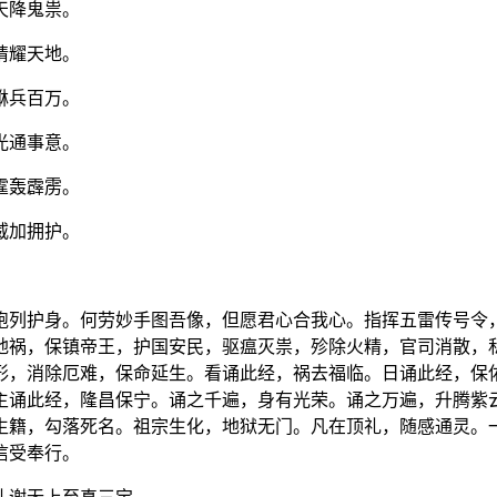
天降鬼祟。
睛耀天地。
貅兵百万。
光通事意。
霆轰霹雳。
威加拥护。
袍列护身。何劳妙手图吾像，但愿君心合我心。指挥五雷传号令
地祸，保镇帝王，护国安民，驱瘟灭祟，殄除火精，官司消散，
形，消除厄难，保命延生。看诵此经，祸去福临。日诵此经，保
主诵此经，隆昌保宁。诵之千遍，身有光荣。诵之万遍，升腾紫
生籍，勾落死名。祖宗生化，地狱无门。凡在顶礼，随感通灵。
信受奉行。