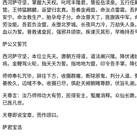
西河萨守坚，掌握九天权。叱咤丰隆君，策役岳渎泉。五行任
营。王帅猛麒麟，返望归玄真。吾奏金阙庭，命汝点雷霆。吾
安宁。命汝救生产，胎孕母子分。命汝督天丁，旌旗族中军。
劳汝能。吾若负汝盟，永堕北罗城。长夜风力冷，万劫失人身
血以为誓。普救诸皇民，强邪并颂崇。疾速灭其形，早晚持吾
萨公又誓咒
西河萨守坚，本位立先天。唐朝方得道，道法阐兴隆。降伏诸
将。金鞭驾火轮，指天天为誓。指地地为盟，印令吾手掌。降
师帅奉礼咒毕，辞往下方，收摄群魔，断除邪鬼，判分人道，
基攸久，边域不争。收摄已尽，俱赴天阙朝睹尊颜，伏旨礼谢
天尊言：汝乃师帅功大有劳，民得安主，冤魔消释。众仙长跪
已旌凡世。
天尊即说宝章，而作颂曰。
萨君宝诰