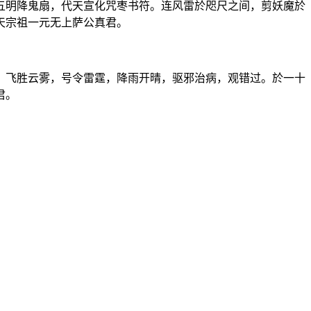
五明降鬼扇，代天宣化咒枣书符。连风雷於咫尺之间，剪妖魔於
天宗祖一元无上萨公真君。
，飞胜云雾，号令雷霆，降雨开晴，驱邪治病，观错过。於一十
君。