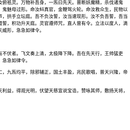
汝俯祇灵。万物补吾身，一炁曰先天。普断妖魔精，杀伐诸鬼
，鬼魅母过形。命汝紏真官，金鞭驾火轮。命汝救众生，民物以
声，拱手立坛庭。吾不负汝誓，汝当速现形。汝不负吾誓，吾当
盟誓，积功升天庭。灵官遵师咒，直人曾有令。立法以度人，滴
天威形，急急如律令。
有不伏者。飞文奏上清，太极降下降。吾在先天行，王帅猛吏
，急急如律令。
仁，九炁均平，除邪辅正，国土丰盈，兆民歌唱，普天兴隆，帝
天利益，得观光明，伏望天慈宣说宝诰，赞咏其师，敷扬天将，