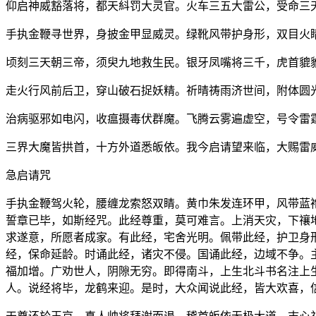
仰启神威豁落将，都天紏罚大灵官。火车三五大雷公，受命三
手执金鞭寻世界，身披金甲显威灵。绿靴风带护身形，双目火
顷刻三天朝三帝，须臾九地救生民。银牙凤嘴将三千，虎首貔
走火行风前后卫，穿山破石捉妖精。祈晴祷雨济世间，附体圆
治病驱邪如电闪，收瘟摄毒伏群魔。飞腾云雾遍虚空，号令雷
三界大魔皆拱首，十方外道悉皈依。我今启请望来临，大赐雷
急启请咒
手执金鞭驾火轮，腰缠龙索怒双睛。黄巾朱发连环甲，风带蓝
誓章已毕，如斯经咒。此经尊重，莫可难言。上消天灾，下禳
求遂意，所愿者成家。有此经，宅舍光明。佩带此经，护卫身
经，保命延龄。时诵此经，诸灾不侵。国诵此经，边域不争。
福加增。广劝世人，阴隙无穷。即得南斗，上生北斗书名注上
人。说经将毕，龙鹤来迎。是时，大众闻说此经，皆大欢喜，