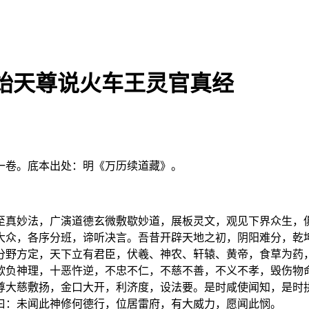
始天尊说火车王灵官真经
一卷。底本出处：明《万历续道藏》。
至真妙法，广演道德玄微敷歇妙道，展板灵文，观见下界众生，
大众，各序分班，谛听决言。吾昔开辟天地之初，阴阳难分，乾
分野方定，天下立有君臣，伏羲、神农、轩辕、黄帝，食草为药
欺负神理，十恶忤逆，不忠不仁，不慈不善，不义不孝，毁伤物
尊大慈敷扬，金口大开，利济度，设法要。是时咸使闻知，是时
曰：未闻此神修何德行，位居雷府，有大威力，愿闻此悯。