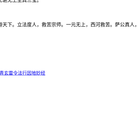
礼谢无上至真三宝。
游天下。立法度人，救苦宗师。一元无上，西河救苦。萨公真人
说青玄雷令法行因地妙经