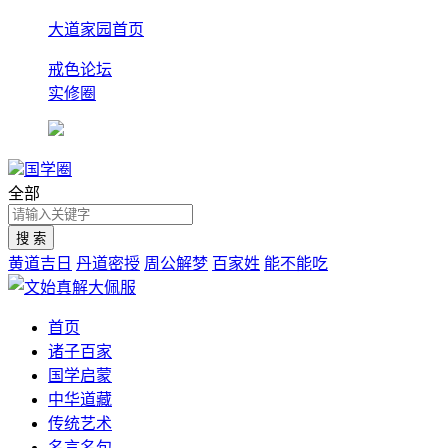
大道家园首页
戒色论坛
实修圈
国学圈
全部
黄道吉日
丹道密授
周公解梦
百家姓
能不能吃
首页
诸子百家
国学启蒙
中华道藏
传统艺术
名言名句