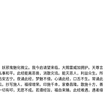
，妖邪鬼魅化微尘。我今启请望来临，大赐雷威加拥护。天尊言
私事和平。此经能离恶兽，消散灾迍。能灭恶人，利益众生。所
佑安志宁。夜诵此经，梦魅不侵。心诵此经，口舌不生。常诵此
云。抄写施人，福禄增荣。印施千本，家眷昌隆。散施十方，善
一切有叩，无愿不成。若遵经旨，福自来臻。此经难遇，遇者缘