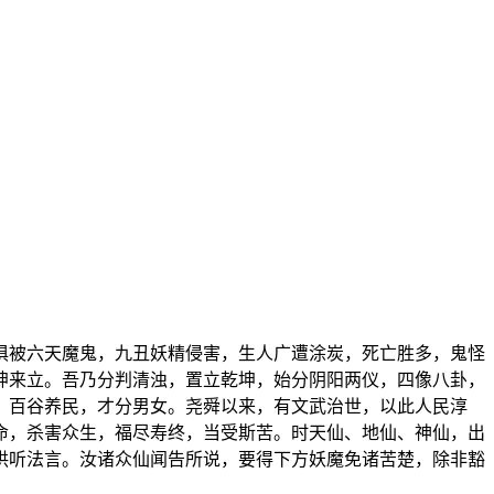
俱被六天魔鬼，九丑妖精侵害，生人广遭涂炭，死亡胜多，鬼怪
坤来立。吾乃分判清浊，置立乾坤，始分阴阳两仪，四像八卦，
，百谷养民，才分男女。尧舜以来，有文武治世，以此人民淳
命，杀害众生，福尽寿终，当受斯苦。时天仙、地仙、神仙，出
拱听法言。汝诸众仙闻告所说，要得下方妖魔免诸苦楚，除非豁