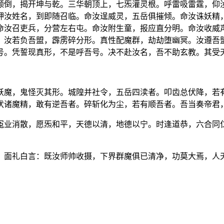
颠倒，揭开坤与乾。三华朝顶上，七炁灌灵根。呼雷吸雷霆，仰
押汝姓名，到即随召临。命汝逞威灵，五岳俱摧倾。命汝诛妖精
命汝召吏兵，分营左右屯。命汝附生童，报应直分明。命汝收威
。汝若负吾盟，霹雳碎分形。真性配魔群，劫劫堕幽冥。汝遵吾
号。凭誓现真形，不是呼吾号。决不赴汝名，吾不助玄教。其受
妖魔，鬼怪灭其形。城隍并社令，五岳四渎者。叩齿总伏降，若
伏诸魔精，敢有逆吾者。碎斩化为尘，若有顺吾者。吾当奏帝君
冤业消散，愿炁和平，天德以清，地德以宁。时逢道恭，六合同
。
，面礼白言：既汝师帅收摄，下界群魔俱已清净，功莫大焉，人