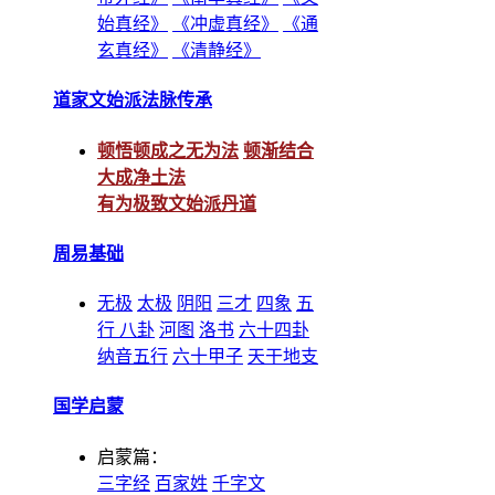
始真经》
《冲虚真经》
《通
玄真经》
《清静经》
道家文始派法脉传承
顿悟顿成之无为法
顿渐结合
大成净土法
有为极致文始派丹道
周易基础
无极
太极
阴阳
三才
四象
五
行
八卦
河图
洛书
六十四卦
纳音五行
六十甲子
天干地支
国学启蒙
启蒙篇：
三字经
百家姓
千字文