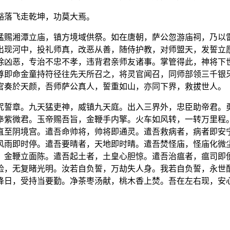
豁落飞走乾坤，功莫大焉。
猛赐湘潭立庙，镇方境域供祭。如在唐朝，萨公忽游庙祠，乃以
出现河中，投礼师真，改恶从善，随侍护教，对师盟天，发誓立
除凶恶，专治不忠不孝，违背君亲师友诸事。掌管得此，神将下
尊即命金童持符径往先天所召之，将灵官闻召，同师部领三千银
官奏於天颜，吾师萨公真人，誓重如山，亦同下界，救拔世人。
咒誓章。九天猛吏神，威镇九天庭。出入三界外，忠臣助帝君。
奉紫微君。玉帝赐吾旨，金鞭手内擎。火车如风转，一转万里程
直至阴境宫。遣吾命帅将，帅将即通灵。遣吾救病者，病者即安
风雨即时停。遣吾要晴者，天地即时晴。遣吾焚怪庙，怪庙化微
，金鞭立面陈。遣吾起土者，土皇心胆惊。遣吾治瘟者，瘟司即
险，无复睹光明。汝若自负誓，万劫失人身。我若自负誓，永世
降日，受持当要勤。净茶枣汤献，桃木香上焚。吾在左右现，安