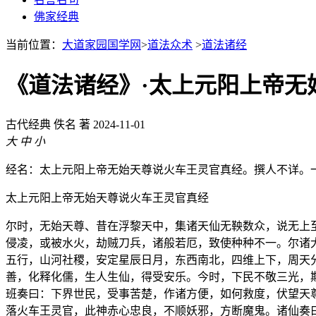
佛家经典
当前位置：
大道家园国学网
>
道法众术
>
道法诸经
《道法诸经》·太上元阳上帝无
古代经典
佚名 著
2024-11-01
大
中
小
经名：太上元阳上帝无始天尊说火车王灵官真经。撰人不详。
太上元阳上帝无始天尊说火车王灵官真经
尔时，无始天尊、昔在浮黎天中，集诸天仙无鞅数众，说无上
侵凌，或被水火，劫贼刀兵，诸般若厄，致使种种不一。尔诸
五行，山河社稷，安定星辰日月，东西南北，四维上下，周天
善，化释化儒，生人生仙，得受安乐。今时，下民不敬三光，
班奏曰：下界世民，受事苦楚，作诸方便，如何救度，伏望天
落火车王灵官，此神赤心忠良，不顺妖邪，方断魔鬼。诸仙奏