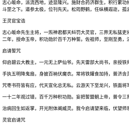
志心皈命，派流西地，迹显隆兴。施财合药济群生，积行累功
斗罡之下。道参太极，位刊先天。松筠野鹤，任纵横遐迩，孤
王灵官宝诰
志心皈命先生主将，一炁神君都天紏罚大灵官，三界无私猛吏
二年，授命玉帝，积功勋於百千万种誓。佐祖师，至刚至勇，
启请誓咒
仰启碧云大教主，一元无上萨仙爷。先天雷部大尚书，亲授铁
手执五明降鬼扇，身披百衲伏魔衣。常将铁鑵食加持，普济含
咒枣书符皆有应，代天宣化总无私。云游天下至龙兴，铁面将
一十二年观过错，百千万种积功勋。妄把誓盟朝上帝，普令三
治病回生如返掌，开光附体阐威灵。我今启请望来临，伏望师
灵官启请咒