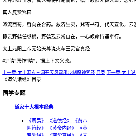
天尊还於玉京，真人帅将拜谢而退，稽首皈依无极大道，志心
真人复赞咒曰
派流西蜀，哲向在合药。救济生灵，咒枣书符。代天宣化，云
孤云野鹤任纵横，野鹤孤云常自在，一心皈命持诵奉行。
太上元阳上帝无始天尊说火车王灵官真经
#1“睛”原作“晴”，据上下文义改。
上一章·太上洞玄三洞开天风雷禹步制魔神咒经
目录
下一章·太上
《道法诸经》目录
国学专题
道家十大根本经典
《周易》
《道德经》
《黄帝
阴符经》
《黄帝内经》
《黄
帝外经》
《南华真经》
《文