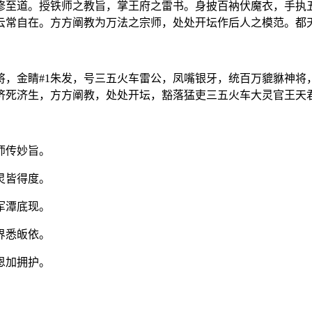
修至道。授铁师之教旨，掌王府之雷书。身披百衲伏魔衣，手执
云常自在。方方阐教为万法之宗师，处处开坛作后人之模范。都
将，金睛#1朱发，号三五火车雷公，凤嘴银牙，统百万貔貅神将
济死济生，方方阐教，处处开坛，豁落猛吏三五火车大灵官王天
师传妙旨。
灵皆得度。
军潭底现。
界悉皈依。
恩加拥护。